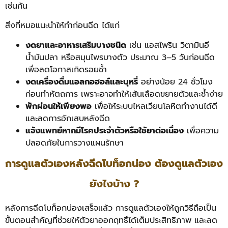
เช่นกัน
สิ่งที่หมอแนะนำให้ทำก่อนฉีด ได้แก่
งดยาและอาหารเสริมบางชนิด
เช่น แอสไพริน วิตามินอี
น้ำมันปลา หรือสมุนไพรบางตัว ประมาณ 3–5 วันก่อนฉีด
เพื่อลดโอกาสเกิดรอยช้ำ
งดเครื่องดื่มแอลกอฮอล์และบุหรี่
อย่างน้อย 24 ชั่วโมง
ก่อนทำหัตถการ เพราะอาจทำให้เส้นเลือดขยายตัวและช้ำง่าย
พักผ่อนให้เพียงพอ
เพื่อให้ระบบไหลเวียนโลหิตทำงานได้ดี
และลดการอักเสบหลังฉีด
แจ้งแพทย์หากมีโรคประจำตัวหรือใช้ยาต่อเนื่อง
เพื่อความ
ปลอดภัยในการวางแผนรักษา
การดูแลตัวเองหลังฉีดโบท็อกน่อง ต้องดูแลตัวเอง
ยังไงบ้าง ?
หลังการฉีดโบท็อกน่องเสร็จแล้ว การดูแลตัวเองให้ถูกวิธีถือเป็น
ขั้นตอนสำคัญที่ช่วยให้ตัวยาออกฤทธิ์ได้เต็มประสิทธิภาพ และลด