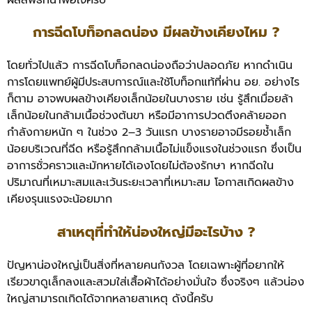
การฉีดโบท็อกลดน่อง มีผลข้างเคียงไหม ?
โดยทั่วไปแล้ว การฉีดโบท็อกลดน่องถือว่าปลอดภัย หากดำเนิน
การโดยแพทย์ผู้มีประสบการณ์และใช้โบท็อกแท้ที่ผ่าน อย. อย่างไร
ก็ตาม อาจพบผลข้างเคียงเล็กน้อยในบางราย เช่น รู้สึกเมื่อยล้า
เล็กน้อยในกล้ามเนื้อช่วงต้นขา หรือมีอาการปวดตึงคล้ายออก
กำลังกายหนัก ๆ ในช่วง 2–3 วันแรก
บางรายอาจมีรอยช้ำเล็ก
น้อยบริเวณที่ฉีด หรือรู้สึกกล้ามเนื้อไม่แข็งแรงในช่วงแรก ซึ่งเป็น
อาการชั่วคราวและมักหายได้เองโดยไม่ต้องรักษา หากฉีดใน
ปริมาณที่เหมาะสมและเว้นระยะเวลาที่เหมาะสม โอกาสเกิดผลข้าง
เคียงรุนแรงจะน้อยมาก
สาเหตุที่ทำให้น่องใหญ่มีอะไรบ้าง ?
ปัญหาน่องใหญ่เป็นสิ่งที่หลายคนกังวล โดยเฉพาะผู้ที่อยากให้
เรียวขาดูเล็กลงและสวมใส่เสื้อผ้าได้อย่างมั่นใจ ซึ่งจริงๆ แล้วน่อง
ใหญ่สามารถเกิดได้จากหลายสาเหตุ ดังนี้ครับ