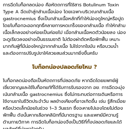
การฉีดโบท็อกลดน่อง คือหัตถการที่ใช้สาร Botulinum Toxin
Type A ฉีดเข้าสู่กล้ามเนื้อน่อง โดยเฉพาะบริเวณกล้ามเนื้อ
gastrocnemius ซึ่งเป็นกล้ามเนื้อหลักที่ทำให้น่องดูใหญ่หรือปูด
โดยโบท็อกจะออกฤทธิ์คลายการหดเกร็งของกล้ามเนื้อ ทำให้กล้าม
เนื้อเล็กลงอย่างค่อยเป็นค่อยไป
เมื่อกล้ามเนื้อหดตัวน้อยลง น่อง
จะดูเรียวลงอย่างเป็นธรรมชาติ ไม่ต้องผ่าตัดหรือพักฟื้น เหมาะ
มากกับผู้ที่มีน่องใหญ่จากกล้ามเนื้อ ไม่ใช่จากไขมัน หรือบวมน้ำ
และต้องการปรับรูปขาให้สวยสมส่วนมากยิ่งขึ้นครับ
โบท็อกน่องปลอดภัยไหม ?
โบท็อกลดน่องถือเป็นหัตถการที่ปลอดภัย หากฉีดโดยแพทย์ผู้
เชี่ยวชาญและใช้โบท็อกแท้ที่ได้รับการรับรองจาก อย. การฉีดจะมุ่ง
เน้นกล้ามเนื้อ gastrocnemius ซึ่งไม่กระทบต่อการเดินหรือการ
ใช้งานขาในชีวิตประจำวัน
ผลข้างเคียงที่อาจเกิดขึ้น เช่น รู้สึกเมื่อย
หรือปวดเล็กน้อยในช่วง 1–3 วันแรก ซึ่งจะหายไปเองโดยไม่ต้อง
พักฟื้น ดังนั้นหากเลือกคลินิกที่มีมาตรฐาน และแพทย์มีความรู้
ด้านกายวิภาค การฉีดโบท็อกน่องจึงเป็นวิธีที่ทั้งปลอดภัยและได้
ผลลัพธ์ที่น่าพอใจครับ