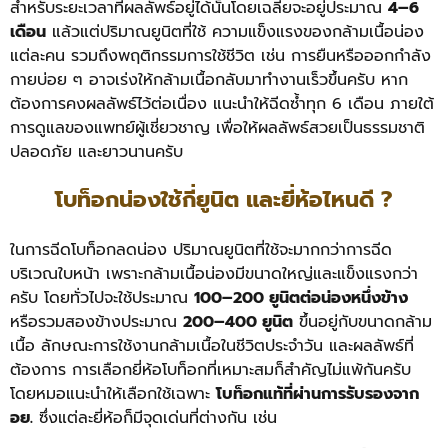
สำหรับระยะเวลาที่ผลลัพธ์อยู่ได้นั้นโดยเฉลี่ยจะอยู่ประมาณ
4–6
เดือน
แล้วแต่ปริมาณยูนิตที่ใช้ ความแข็งแรงของกล้ามเนื้อน่อง
แต่ละคน รวมถึงพฤติกรรมการใช้ชีวิต เช่น การยืนหรือออกกำลัง
กายบ่อย ๆ อาจเร่งให้กล้ามเนื้อกลับมาทำงานเร็วขึ้นครับ หาก
ต้องการคงผลลัพธ์ไว้ต่อเนื่อง แนะนำให้ฉีดซ้ำทุก 6 เดือน ภายใต้
การดูแลของแพทย์ผู้เชี่ยวชาญ เพื่อให้ผลลัพธ์สวยเป็นธรรมชาติ
ปลอดภัย และยาวนานครับ
โบท็อกน่องใช้กี่ยูนิต และยี่ห้อไหนดี ?
ในการฉีดโบท็อกลดน่อง ปริมาณยูนิตที่ใช้จะมากกว่าการฉีด
บริเวณใบหน้า เพราะกล้ามเนื้อน่องมีขนาดใหญ่และแข็งแรงกว่า
ครับ โดยทั่วไปจะใช้ประมาณ
100–200 ยูนิตต่อน่องหนึ่งข้าง
หรือรวมสองข้างประมาณ
200–400 ยูนิต
ขึ้นอยู่กับขนาดกล้าม
เนื้อ ลักษณะการใช้งานกล้ามเนื้อในชีวิตประจำวัน และผลลัพธ์ที่
ต้องการ
การเลือกยี่ห้อโบท็อกที่เหมาะสมก็สำคัญไม่แพ้กันครับ
โดยหมอแนะนำให้เลือกใช้เฉพาะ
โบท็อกแท้ที่ผ่านการรับรองจาก
อย.
ซึ่งแต่ละยี่ห้อก็มีจุดเด่นที่ต่างกัน เช่น