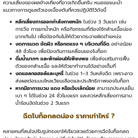
ความเสี่ยงของผลข้างเคียงที่อาจเกิดขึ้นครับ หมอขอแนะนำ
แนวทางการดูแลตัวเองเบื้องต้นที่ควรปฏิบัติไว้ดังนี้
หลีกเลี่ยงการออกกำลังกายหนัก
ในช่วง 3 วันแรก เช่น
การวิ่ง การยกน้ำหนัก หรือกิจกรรมที่ต้องใช้กล้ามเนื้อน่อง
มากเกินไป เพื่อป้องกันไม่ให้ตัวยากระจายผิดตำแหน่ง
งดการนวด ขัดผิว หรือกดแรง ๆ บริเวณที่ฉีด
อย่างน้อย
48 ชั่วโมง เพื่อป้องกันการเคลื่อนของโบท็อก
ดื่มน้ำมากๆ และพักผ่อนให้เพียงพอ
เพื่อส่งเสริมการฟื้น
ตัวของกล้ามเนื้อ และให้ตัวยาทำงานได้อย่างเต็มที่
งดแอลกอฮอล์และบุหรี่
ในช่วง 1–3 วันหลังฉีด เพราะอาจ
ส่งผลต่อระบบไหลเวียนเลือดและประสิทธิภาพของโบท็อก
หากมีอาการบวม แดง หรือเจ็บเล็กน้อย
สามารถประคบเย็น
เบา ๆ ได้ในช่วง 24 ชั่วโมงแรก และควรหลีกเลี่ยงการอาบ
น้ำร้อนจัดในช่วง 2 วันแรก
ฉีดโบท็อกลดน่อง ราคาเท่าไหร่ ?
หลายคนที่สนใจปรับรูปทรงขาให้เรียวสวยด้วยการฉีดโบท็อกลด