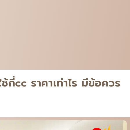
้กี่cc ราคาเท่าไร มีข้อควร