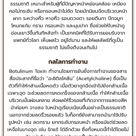
ธรรมชาติ เหมาะสำหรับผู้ที่มีปัญหาหน้าหย่อนคล้อย เหนียง
คอไม่กระชับ หรือกรอบหน้าไม่ชัด โดยมักนิยมฉีดบริเวณหน้า
ผาก ระหว่างคิ้ว หางคิ้ว รอบดวงตา รอยตีนกา ปีกจมูก
โหนกแก้ม กราม กรอบหน้า และมุมปาก ซึ่งช่วยให้ใบหน้าดู
อ่อนเยาว์ขึ้นทันทีหลังทำ เป็นเทคนิคที่ได้รับการยอมรับจาก
แพทย์ทั่วโลก เห็นผลไว อยู่ได้นาน และให้ผลลัพธ์ที่ดูเป็น
ธรรมชาติ ไม่แข็งตึงจนเกินไป
กลไลการทำงาน
Botulinum Toxin ทำงานโดยการยับยั้งการทำงานของสาร
สื่อประสาทที่ชื่อว่า “อะซิติลโคลีน” (Acetylcholine) ซึ่งเป็น
ตัวที่ทำให้กล้ามเนื้อหดตัว เมื่อตัวยาถูกฉีดเข้าไปยังกล้ามเนื้อ
เฉพาะจุด จะช่วยลดการหดเกร็งของกล้ามเนื้อ ทำให้กล้ามเนื้อ
บริเวณนั้นผ่อนคลาย ส่งผลให้ริ้วรอยที่เกิดจากการแสดงสีห
น้าค่อยๆ จางลง ใบหน้าดูเรียบเนียนขึ้นอย่างเป็นธรรมชาติ
นอกจากช่วยลดริ้วรอยแล้ว โบท็อกซ์ยังสามารถนำมาใช้ปรับ
รูปหน้า เช่น ลดกราม ยกกระชับกรอบหน้า หรือแม้แต่ช่วยลด
เหงื่อในบางจุด เช่น รักแร้ ได้อีกด้วย ซึ่งทั้งหมดนี้ทำได้โดยไม่