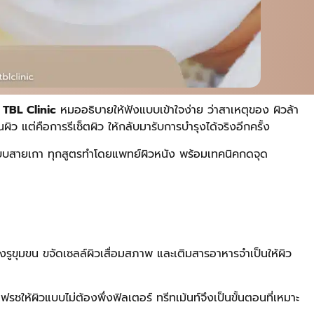
่
TBL Clinic
หมออธิบายให้ฟังแบบเข้าใจง่าย ว่าสาเหตุของ ผิวล้า
ผิว แต่คือการรีเซ็ตผิว ให้กลับมารับการบำรุงได้จริงอีกครั้ง
ลว์แบบสายเกา ทุกสูตรทำโดยแพทย์ผิวหนัง พร้อมเทคนิคกดจุด
งรูขุมขน ขจัดเซลล์ผิวเสื่อมสภาพ และเติมสารอาหารจำเป็นให้ผิว
ฟรชให้ผิวแบบไม่ต้องพึ่งฟิลเตอร์ ทรีทเม้นท์จึงเป็นขั้นตอนที่เหมาะ