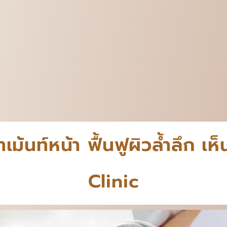
้นท์หน้า ฟื้นฟูผิวล้ำลึก เห
Clinic