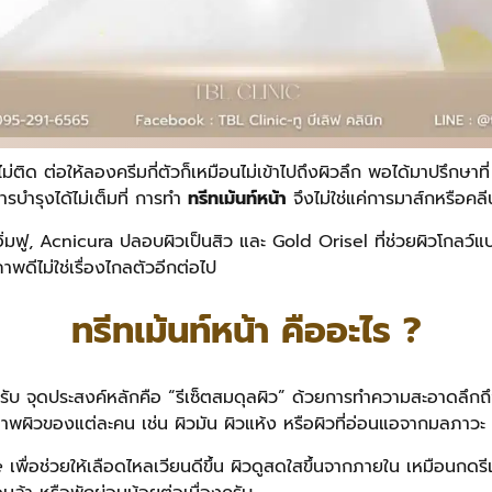
ม่ติด ต่อให้ลองครีมกี่ตัวก็เหมือนไม่เข้าไปถึงผิวลึก พอได้มาปรึกษาที
บำรุงได้ไม่เต็มที่ การทำ
ทรีทเม้นท์หน้า
จึงไม่ใช่แค่การมาส์กหรือคลีน
้ผิวอิ่มฟู, Acnicura ปลอบผิวเป็นสิว และ Gold Orisel ที่ช่วยผิวโก
าพดีไม่ใช่เรื่องไกลตัวอีกต่อไป
ทรีทเม้นท์หน้า คืออะไร ?
ครับ จุดประสงค์หลักคือ “รีเซ็ตสมดุลผิว” ด้วยการทำความสะอาดลึกถึ
ผิวของแต่ละคน เช่น ผิวมัน ผิวแห้ง หรือผิวที่อ่อนแอจากมลภาวะ
e
เพื่อช่วยให้เลือดไหลเวียนดีขึ้น ผิวดูสดใสขึ้นจากภายใน เหมือนกดรีเ