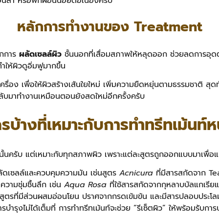
อนล้า หรือพักผ่อนน้อยต่อเนื่องครับ
หลักการทำงานของ Treatment
จากการ
ผลัดเซลล์ผิว
ชั้นนอกที่เสื่อมสภาพให้หลุดออก ช่วยลดการอุดตั
ห้ผิวดูอิ่มฟูมากขึ้น
ื่อง เพื่อให้ผิวสร้างเส้นใยใหม่ เพิ่มความยืดหยุ่นตามธรรมชาติ สุ
้กลับมาทำงานเหมือนตอนยังสดใหม่อีกครั้งครับ
รบ้างที่เหมาะกับการทำทรีทเม้นท์ห
ท่านั้นครับ แต่เหมาะกับทุกสภาพผิว เพราะแต่ละสูตรถูกออกแบบมาเพื่อแ
ยผลัดเซลล์และควบคุมความมัน เช่นสูตร
Acnicura
ที่มีสารสกัดจาก T
ความชุ่มชื้นลึก เช่น
Aqua Rosa
ที่ใช้สารสกัดจากกุหลาบบัลแกเรียแล
บสูตรที่มีส่วนผสมอ่อนโยน ปราศจากกรดเข้มข้น และมีสารปลอบประโล
บำรุงไม่ได้เต็มที่ การทำทรีทเม้นท์จะช่วย “รีเซ็ตผิว” ให้พร้อมรับการบำ