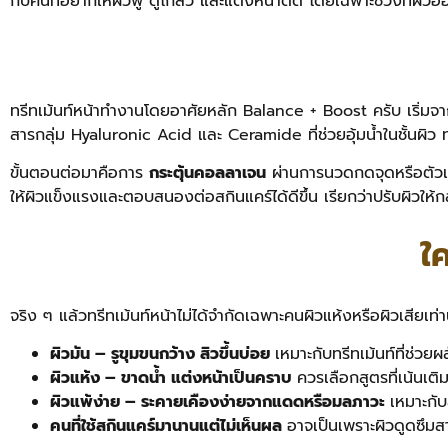
กับคนที่อยากให้ผิวฟู ดูโกลว์ และแต่งหน้าติด โดยเฉพาะช่วงที่ผิวอ่
ทรีทเม้นท์หน้าทำงานโดยอาศัยหลัก Balance + Boost ครับ เริ่ม
สารกลุ่ม Hyaluronic Acid และ Ceramide ที่ช่วยอุ้มน้ำในชั้นผิว ทำใ
ขั้นตอนต่อมาคือการ
กระตุ้นคอลลาเจน
ผ่านการนวดกดจุดหรือตัวเคร
ให้ผิวแข็งแรงและตอบสนองต่อสกินแคร์ได้ดีขึ้น เรียกว่าปรับผิวให
ใค
จริง ๆ แล้วทรีทเม้นท์หน้าไม่ได้จำกัดเฉพาะคนผิวแห้งหรือผิวเสียเ
ผิวมัน – รูขุมขนกว้าง สิวขึ้นบ่อย
เหมาะกับทรีทเม้นท์ที่ช่ว
ผิวแห้ง – ขาดน้ำ แต่งหน้าเป็นคราบ
ควรเลือกสูตรที่เน้นเติม
ผิวแพ้ง่าย – ระคายเคืองง่ายจากแดดหรือมลภาวะ
เหมาะกั
คนที่ใช้สกินแคร์มานานแต่ไม่เห็นผล
อาจเป็นเพราะผิวดูดซึมสาร