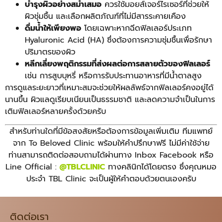
บำรุงผิวอย่างสม่ำเสมอ
ควรใช้มอยส์เจอร์ไรเซอร์ที่ช่วยให้
ผิวชุ่มชื้น และเลือกผลิตภัณฑ์ที่ไม่มีสารระคายเคือง
ดื่มน้ำให้เพียงพอ
โดยเฉพาะหากฉีดฟิลเลอร์ประเภท
Hyaluronic Acid (HA) ซึ่งต้องการความชุ่มชื้นเพื่อรักษา
ปริมาตรของผิว
หลีกเลี่ยงพฤติกรรมที่ส่งผลต่อการสลายตัวของฟิลเลอร์
เช่น การสูบบุหรี่ หรือการรับประทานอาหารที่มีน้ำตาลสูง
การดูแลระยะยาวที่เหมาะสมจะช่วยให้ผลลัพธ์จากฟิลเลอร์คงอยู่ได้
นานขึ้น ผิวแลดูเรียบเนียนเป็นธรรมชาติ และลดความจำเป็นในการ
เติมฟิลเลอร์หลายครั้งด้วยครับ
สำหรับท่านใดที่มีข้อสงสัยหรือต้องการข้อมูลเพิ่มเติม ทีมแพทย์
จาก To Beloved Clinic พร้อมให้คำปรึกษาฟรี ไม่มีค่าใช้จ่าย
ท่านสามารถติดต่อสอบถามได้ผ่านทาง Inbox Facebook หรือ
Line Official :
@TBLCLINIC
ทางคลินิกได้โดยตรง ซึ่งคุณหมอ
ประจำ TBL Clinic จะเป็นผู้ให้คำตอบด้วยตนเองครับ
ติดต่อเรา