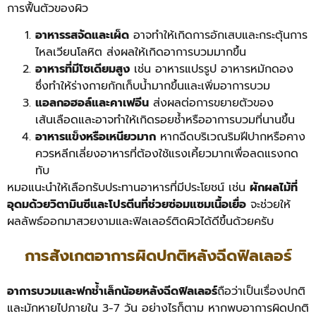
การฟื้นตัวของผิว
อาหารรสจัดและเผ็ด
อาจทำให้เกิดการอักเสบและกระตุ้นการ
ไหลเวียนโลหิต ส่งผลให้เกิดอาการบวมมากขึ้น
อาหารที่มีโซเดียมสูง
เช่น อาหารแปรรูป อาหารหมักดอง
ซึ่งทำให้ร่างกายกักเก็บน้ำมากขึ้นและเพิ่มอาการบวม
แอลกอฮอล์และคาเฟอีน
ส่งผลต่อการขยายตัวของ
เส้นเลือดและอาจทำให้เกิดรอยช้ำหรืออาการบวมที่นานขึ้น
อาหารแข็งหรือเหนียวมาก
หากฉีดบริเวณริมฝีปากหรือคาง
ควรหลีกเลี่ยงอาหารที่ต้องใช้แรงเคี้ยวมากเพื่อลดแรงกด
ทับ
หมอแนะนำให้เลือกรับประทานอาหารที่มีประโยชน์ เช่น
ผักผลไม้ที่
อุดมด้วยวิตามินซีและโปรตีนที่ช่วยซ่อมแซมเนื้อเยื่อ
จะช่วยให้
ผลลัพธ์ออกมาสวยงามและฟิลเลอร์ติดผิวได้ดีขึ้นด้วยครับ
การสังเกตอาการผิดปกติหลังฉีดฟิลเลอร์
อาการบวมและฟกช้ำเล็กน้อยหลังฉีดฟิลเลอร์
ถือว่าเป็นเรื่องปกติ
และมักหายไปภายใน 3-7 วัน อย่างไรก็ตาม หากพบอาการผิดปกติ