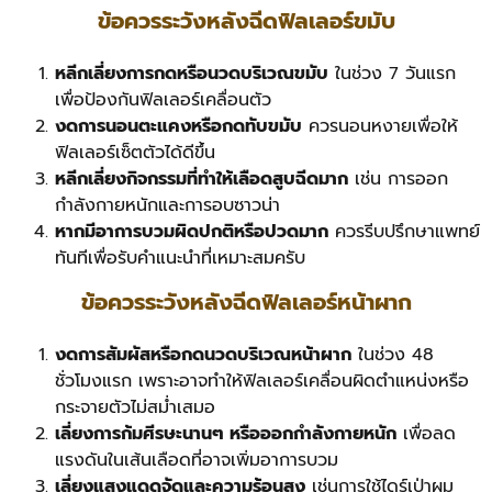
ข้อควรระวังหลังฉีดฟิลเลอร์ขมับ
หลีกเลี่ยงการกดหรือนวดบริเวณขมับ
ในช่วง 7 วันแรก
เพื่อป้องกันฟิลเลอร์เคลื่อนตัว
งดการนอนตะแคงหรือกดทับขมับ
ควรนอนหงายเพื่อให้
ฟิลเลอร์เซ็ตตัวได้ดีขึ้น
หลีกเลี่ยงกิจกรรมที่ทำให้เลือดสูบฉีดมาก
เช่น การออก
กำลังกายหนักและการอบซาวน่า
หากมีอาการบวมผิดปกติหรือปวดมาก
ควรรีบปรึกษาแพทย์
ทันทีเพื่อรับคำแนะนำที่เหมาะสมครับ
ข้อควรระวังหลังฉีดฟิลเลอร์หน้าผาก
งดการสัมผัสหรือกดนวดบริเวณหน้าผาก
ในช่วง 48
ชั่วโมงแรก เพราะอาจทำให้ฟิลเลอร์เคลื่อนผิดตำแหน่งหรือ
กระจายตัวไม่สม่ำเสมอ
เลี่ยงการก้มศีรษะนานๆ หรือออกกำลังกายหนัก
เพื่อลด
แรงดันในเส้นเลือดที่อาจเพิ่มอาการบวม
เลี่ยงแสงแดดจัดและความร้อนสูง
เช่นการใช้ไดร์เป่าผม