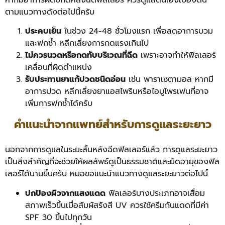
ตามแนวทางดังต่อไปนี้ครับ
ประคบเย็น
ในช่วง 24-48 ชั่วโมงแรก เพื่อลดอาการบวม
และฟกช้ำ หลีกเลี่ยงการกดแรงเกินไป
ไม่ควรนวดหรือกดทับบริเวณที่ฉีด
เพราะอาจทำให้ฟิลเลอร์
เคลื่อนที่ผิดตำแหน่ง
รับประทานยาแก้ปวดชนิดอ่อน
เช่น พาราเซตามอล หากมี
อาการปวด หลีกเลี่ยงยาแอสไพรินหรือไอบูโพรเฟนที่อาจ
เพิ่มการฟกช้ำได้ครับ
คำแนะนำจากแพทย์สำหรับการดูแลระยะยาว
นอกจากการดูแลในระยะสั้นหลังฉีดฟิลเลอร์แล้ว การดูแลระยะยาว
เป็นสิ่งสำคัญที่จะช่วยให้ผลลัพธ์ดูเป็นธรรมชาติและยืดอายุของฟิล
เลอร์ได้นานขึ้นครับ หมอขอแนะนำแนวทางดูแลระยะยาวต่อไปนี้
ปกป้องผิวจากแสงแดด
ฟิลเลอร์บางประเภทอาจเสื่อม
สภาพเร็วขึ้นเมื่อสัมผัสรังสี UV ควรใช้ครีมกันแดดที่มีค่า
SPF 30 ขึ้นไปทุกวัน