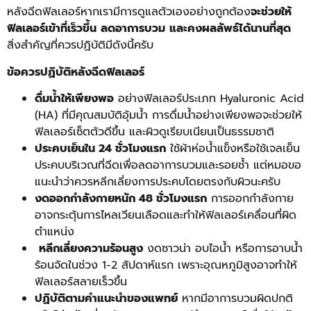
หลังฉีดฟิลเลอร์หากเรามีการดูแลตัวเองอย่างถูกต้อง
จะช่วยให้
ฟิลเลอร์เข้าที่เร็วขึ้น
ลดอาการบวม
และคงผลลัพธ์ได้นานที่สุด
สิ่งสำคัญที่ควรปฏิบัติมีดังนี้ครับ
ข้อควรปฏิบัติหลังฉีดฟิลเลอร์
ดื่มน้ำให้เพียงพอ
อย่างฟิลเลอร์ประเภท Hyaluronic Acid
(HA) ที่มีคุณสมบัติอุ้มน้ำ การดื่มน้ำอย่างเพียงพอจะช่วยให้
ฟิลเลอร์เซ็ตตัวดีขึ้น และผิวดูเรียบเนียนเป็นธรรมชาติ
ประคบเย็นใน 24 ชั่วโมงแรก
ใช้ผ้าห่อน้ำแข็งหรือใช้เจลเย็น
ประคบบริเวณที่ฉีดเพื่อลดอาการบวมและรอยช้ำ แต่หมอขอ
แนะนำว่าควรหลีกเลี่ยงการประคบโดยตรงกับผิวนะครับ
งดออกกำลังกายหนัก 48 ชั่วโมงแรก
การออกกำลังกาย
อาจกระตุ้นการไหลเวียนเลือดและทำให้ฟิลเลอร์เคลื่อนที่ผิด
ตำแหน่ง
หลีกเลี่ยงความร้อนสูง
งดซาวน่า อบไอน้ำ หรือการอาบน้ำ
ร้อนจัดในช่วง 1-2 สัปดาห์แรก เพราะอุณหภูมิสูงอาจทำให้
ฟิลเลอร์สลายเร็วขึ้น
ปฏิบัติตามคำแนะนำของแพทย์
หากมีอาการบวมผิดปกติ