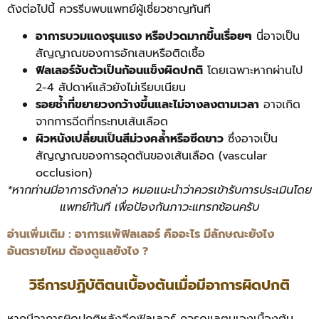
ดังต่อไปนี้ ควรรีบพบแพทย์ผู้เชี่ยวชาญทันที
อาการบวมแดงรุนแรง หรือปวดมากขึ้นเรื่อยๆ
นี่อาจเป็น
สัญญาณของการอักเสบหรือติดเชื้อ
ฟิลเลอร์จับตัวเป็นก้อนแข็งผิดปกติ
โดยเฉพาะหากผ่านไป
2-4 สัปดาห์แล้วยังไม่เรียบเนียน
รอยช้ำที่ขยายวงกว้างขึ้นและไม่จางลงตามเวลา
อาจเกิด
จากการฉีดที่กระทบเส้นเลือด
ผิวหนังเปลี่ยนเป็นสีม่วงคล้ำหรือซีดขาว
ซึ่งอาจเป็น
สัญญาณของการอุดตันของเส้นเลือด (vascular
occlusion)
*หากท่านมีอาการดังกล่าว หมอแนะนำว่าควรเข้ารับการประเมินโดย
แพทย์ทันที เพื่อป้องกันภาวะแทรกซ้อนครับ
อ่านเพิ่มเติม :
อาการแพ้ฟิลเลอร์ คืออะไร มีลักษณะยังไง
อันตรายไหม ต้องดูแลยังไง ?
วิธีการปฏิบัติตนเบื้องต้นเมื่อมีอาการผิดปกติ
หากมีอาการผิดปกติหลังฉีดฟิลเลอร์ ควรดูแลตนเองเบื้องต้น