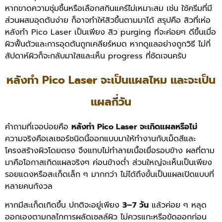
หากขาดความชุ่มชื้นหรือเลือกสกินแคร์ไม่เหมาะสม เช่น ใช้ครีมที่มี
ส่วนผสมอุดตันง่าย ก็อาจทำให้สิวขึ้นตามมาได้
สรุปคือ สิวที่เห่อ
หลังทำ Pico Laser เป็นเพียง สิว purging ที่จะค่อยๆ ดีขึ้นเมื่อ
ผิวฟื้นตัวและการอุดตันถูกเคลียร์หมด หากดูแลอย่างถูกวิธี ไม่กี่
สัปดาห์ผิวก็จะกลับมาใสและเห็น progress ที่ชัดเจนครับ
หลังทำ Pico Laser จะเป็นแผลไหม และจะเป็น
แผลกี่วัน
คำถามที่เจอบ่อยคือ
หลังทำ Pico Laser จะเกิดแผลหรือไม่
ความจริงคือเลเซอร์ชนิดนี้ออกแบบมาให้ทำงานกับเม็ดสีและ
โครงสร้างผิวโดยตรง จึงแทบไม่ทำลายเนื้อเยื่อรอบข้าง ผลที่ตาม
มาคือโอกาสเกิดแผลจริงๆ ค่อนข้างต่ำ ส่วนใหญ่จะเห็นเป็นเพียง
รอยแดงหรือสะเก็ดเล็ก ๆ มากกว่า ไม่ได้ถึงขั้นเป็นแผลเปิดแบบที่
หลายคนกังวล
หากมีสะเก็ดเกิดขึ้น ปกติจะอยู่เพียง
3–7 วัน
แล้วค่อย ๆ หลุด
ออกเองตามกลไกการผลัดเซลล์ผิว ไม่ควรแกะหรือขัดออกก่อน