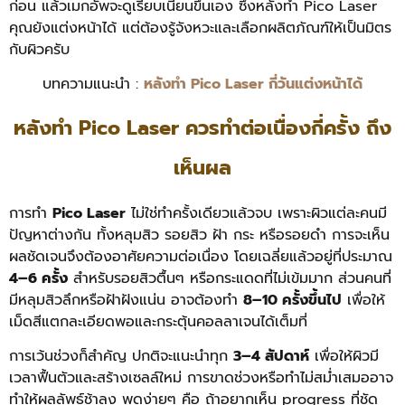
ก่อน แล้วเมกอัพจะดูเรียบเนียนขึ้นเอง ซึ่ง
หลังทำ Pico Laser
คุณยังแต่งหน้าได้ แต่ต้องรู้จังหวะและเลือกผลิตภัณฑ์ให้เป็นมิตร
กับผิวครับ
บทความแนะนำ :
หลังทำ Pico Laser กี่วันแต่งหน้าได้
หลังทํา Pico Laser ควรทำต่อเนื่องกี่ครั้ง ถึง
เห็นผล
การทำ
Pico Laser
ไม่ใช่ทำครั้งเดียวแล้วจบ เพราะผิวแต่ละคนมี
ปัญหาต่างกัน ทั้งหลุมสิว รอยสิว ฝ้า กระ หรือรอยดำ การจะเห็น
ผลชัดเจนจึงต้องอาศัยความต่อเนื่อง โดยเฉลี่ยแล้วอยู่ที่ประมาณ
4–6 ครั้ง
สำหรับรอยสิวตื้นๆ หรือกระแดดที่ไม่เข้มมาก ส่วนคนที่
มีหลุมสิวลึกหรือฝ้าฝังแน่น อาจต้องทำ
8–10 ครั้งขึ้นไป
เพื่อให้
เม็ดสีแตกละเอียดพอและกระตุ้นคอลลาเจนได้เต็มที่
การเว้นช่วงก็สำคัญ ปกติจะแนะนำทุก
3–4 สัปดาห์
เพื่อให้ผิวมี
เวลาฟื้นตัวและสร้างเซลล์ใหม่ การขาดช่วงหรือทำไม่สม่ำเสมออาจ
ทำให้ผลลัพธ์ช้าลง พูดง่ายๆ คือ ถ้าอยากเห็น progress ที่ชัด