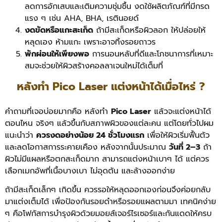
ลดการอักเสบและเติมความชุ่มชื้น งดใช้ผลิตภัณฑ์ที่มีกรด
แรง ๆ เช่น AHA, BHA, เรตินอยด์
งดขัดหรือแกะสะเก็ด
ถ้ามีสะเก็ดหรือผิวลอก ให้ปล่อยให้
หลุดเอง ห้ามแกะ เพราะอาจทิ้งรอยถาวร
พักผ่อนให้เพียงพอ
การนอนหลับที่ดีและโภชนาการที่เหมาะ
สมจะช่วยให้ผิวสร้างคอลลาเจนใหม่ได้เต็มที่
หลังทํา Pico Laser แต่งหน้าได้เมื่อไหร่ ?
คำถามที่เจอบ่อยมากคือ หลังทำ
Pico Laser
แล้วจะแต่งหน้าได้
ตอนไหน จริงๆ แล้วขึ้นกับสภาพผิวของแต่ละคน แต่โดยทั่วไปผม
แนะนำว่า
ควรงดอย่างน้อย 24 ชั่วโมงแรก
เพื่อให้ผิวเริ่มฟื้นตัว
และลดโอกาสการระคายเคือง หลังจากนั้นประมาณ
วันที่ 2–3
ถ้า
ผิวไม่มีแผลหรือตกสะเก็ดมาก สามารถแต่งหน้าเบาๆ ได้ แต่ควร
เลือกเมกอัพที่เนื้อบางเบา ไม่อุดตัน และล้างออกง่าย
ถ้ามีสะเก็ดเล็กๆ เกิดขึ้น ควรรอให้หลุดออกเองก่อนจึงค่อยกลับ
มาแต่งเต็มได้ เพื่อป้องกันรอยดำหรือรอยแผลตามมา เทคนิคง่าย
ๆ คือโฟกัสการบำรุงผิวด้วยมอยส์เจอร์ไรเซอร์และกันแดดให้ครบ