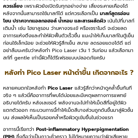
ควรเลี่ยง
เพราะผิวยังเปิดรับทุกอย่างง่าย เสี่ยงระคายเคืองได้
หลังจากนั้นสามารถใช้มาสก์ได้ แต่ควรเลือกเป็น
มาสก์สูตรอ่อน
โยน ปราศจากแอลกอฮอล์ น้ำหอม และสารผลัดผิว
เน้นไปที่มาสก์
เติมน้ำ เช่น ไฮยาลูรอน ว่านหางจระเข้ หรือเซราไมด์ จะช่วยลด
อาการแห้งตึงและทำให้ผิวฟื้นตัวเร็วขึ้น แนะนำให้เก็บมาสก์ในตู้เย็น
ก่อนใช้เล็กน้อย จะช่วยให้ผิวรู้สึกเย็น สบาย ลดรอยแดงได้ดี แต่
อย่าลืมนะครับว่า
หลังทำ Pico Laser เว้น 1 วันก่อน แล้วเลือกมา
สก์ที่ gentle เท่านี้ผิวก็ได้รีเฟรชแบบปลอดภัยครับ
หลังทํา Pico Laser หน้าดำขึ้น เกิดจากอะไร ?
หลายคนตกใจหลังทำ
Pico Laser
แล้วรู้สึกว่าหน้าดูคล้ำขึ้นทันที
จริง ๆ แล้วนี่คืออาการที่พบได้บ่อยและมีเหตุผลทางการแพทย์
อธิบายได้ครับ หลังเลเซอร์ พลังงานจะไปทำให้เม็ดสีที่อยู่ใต้ผิว
แตกตัวออก กระบวนการนี้ทำให้เม็ดสีบางส่วนถูกดันขึ้นมาสู่ผิวชั้น
บน ส่งผลให้เห็นเป็นรอยคล้ำหรือผิวดูเข้มขึ้นในช่วงแรก
อาการนี้เรียกว่า
Post-inflammatory Hyperpigmentation
(PIH)
ซึ่งถือว่าเป็นภาวะชั่วคราว ไม่ได้หมายความว่าผิวเสียหาย