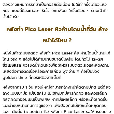
ต้องวางแผนการรักษาเป็นคอร์สต่อเนื่อง ไม่ใช่ทำครั้งเดียวแล้ว
หยุด แบบนี้ผิวจะค่อยๆ รีเซ็ตและกลับมาใสขึ้นเรื่อย ๆ ตามเป้าที่
ตั้งไว้ครับ
หลังทำ Pico Laser ผิวห้ามโดนน้ำกี่วัน ล้าง
หน้าได้ไหม ?
หนึ่งในคำถามยอดฮิตหลังทำ
Pico Laser
คือ ห้ามโดนน้ำนานแค่
ไหน จริง ๆ แล้วไม่ได้ห้ามนานขนาดนั้นครับ โดยทั่วไป
12–24
ชั่วโมงแรก
ควรงดน้ำโดนผิวเพื่อให้ผิวเริ่มปิดตัวเองและลดความ
เสี่ยงต่อการติดเชื้อหรือระคายเคือง พูดง่าย ๆ คือเป็นช่วง
golden time ที่ควรให้ผิวพักเต็มที่
หลังจากครบ 1 วัน ส่วนใหญ่สามารถล้างหน้าได้ตามปกติ แต่ต้อง
ล้างแบบเบามือ ไม่ใช้สครับ ไม่ใช้โฟมที่มีสารกัดผิว และควรเลือก
ผลิตภัณฑ์อ่อนโยนเป็นพิเศษ หากมีแผลเล็กๆ หรือสะเก็ดเกิดขึ้น
แนะนำซับหน้าแทนการถูแรง ๆ เพื่อป้องกันไม่ให้สะเก็ดหลุดก่อน
เวลา
ดังนั้นคำตอบชัดๆ คือ หลังทำ Pico Laser รอให้ครบอย่าง