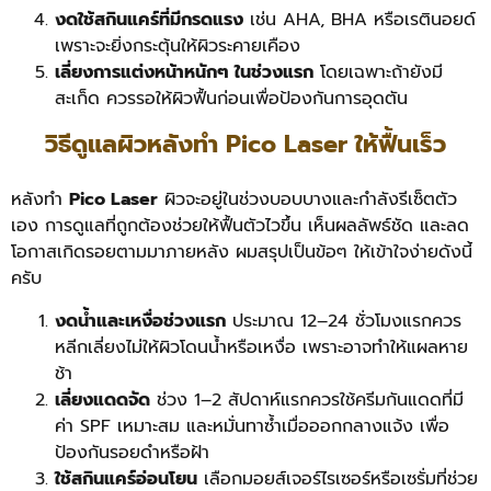
งดใช้สกินแคร์ที่มีกรดแรง
เช่น AHA, BHA หรือเรตินอยด์
เพราะจะยิ่งกระตุ้นให้ผิวระคายเคือง
เลี่ยงการแต่งหน้าหนักๆ ในช่วงแรก
โดยเฉพาะถ้ายังมี
สะเก็ด ควรรอให้ผิวฟื้นก่อนเพื่อป้องกันการอุดตัน
วิธีดูแลผิวหลังทํา Pico Laser ให้ฟื้นเร็ว
หลังทำ
Pico Laser
ผิวจะอยู่ในช่วงบอบบางและกำลังรีเซ็ตตัว
เอง การดูแลที่ถูกต้องช่วยให้ฟื้นตัวไวขึ้น เห็นผลลัพธ์ชัด และลด
โอกาสเกิดรอยตามมาภายหลัง ผมสรุปเป็นข้อๆ ให้เข้าใจง่ายดังนี้
ครับ
งดน้ำและเหงื่อช่วงแรก
ประมาณ 12–24 ชั่วโมงแรกควร
หลีกเลี่ยงไม่ให้ผิวโดนน้ำหรือเหงื่อ เพราะอาจทำให้แผลหาย
ช้า
เลี่ยงแดดจัด
ช่วง 1–2 สัปดาห์แรกควรใช้ครีมกันแดดที่มี
ค่า SPF เหมาะสม และหมั่นทาซ้ำเมื่อออกกลางแจ้ง เพื่อ
ป้องกันรอยดำหรือฝ้า
ใช้สกินแคร์อ่อนโยน
เลือกมอยส์เจอร์ไรเซอร์หรือเซรั่มที่ช่วย