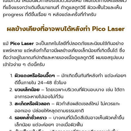
ในไม่กี่วัน เหมือนผิวกำลังรีเซ็ตตัวเองใหม่ เพื่อเปิดทางให้เซลล์ผิว
ที่แข็งแรงกว่าเดิมขึ้นมาแทนที่ ถ้าดูแลถูกวิธี ผิวจะฟื้นไวและเห็น
progress ที่ดีขึ้นเรื่อย ๆ หลังแต่ละครั้งที่ทำครับ
ผลข้างเคียงที่อาจพบได้หลังทํา Pico Laser
แม้
Pico Laser
จะเป็นเทคโนโลยีที่ปลอดภัยและนิยมใช้กันอย่าง
แพร่หลาย แต่หลังทำก็อาจมีผลข้างเคียงเล็กน้อยที่เกิดขึ้นได้ ซึ่ง
ถือว่าอยู่ในเกณฑ์ปกติและหายเองเมื่อดูแลถูกวิธี ผมขอสรุปแบบ
เข้าใจง่าย ๆ ดังนี้ครับ
ผิวแดงหรือร้อนจี๊ดๆ
– มักเกิดขึ้นทันทีหลังทำ แต่จะค่อยๆ
ดีขึ้นภายใน 24–48 ชั่วโมง
บวมเล็กน้อย
– โดยเฉพาะบริเวณที่ผิวบอบบาง เช่น ใต้ตา
อาการจะหายไปเองไม่กี่วัน
สะเก็ดหรือผิวลอก
– ผิวกำลังผลัดเซลล์ใหม่ ไม่ควรแกะ
ออกเอง ปล่อยให้หลุดตามธรรมชาติ
รอยคล้ำชั่วคราว
– บางคนที่มีเม็ดสีเข้มอาจเห็นผิวคล้ำขึ้น
เล็กน้อย แต่จะค่อยๆ จางเมื่อผิวฟื้น