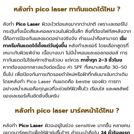
หลังทํา pico laser ทากันแดดได้ไหม ?
ลังทำ
Pico Laser
ผิวจะไวต่อแสงมากกว่าปกติ เพราะเลเซอร์ไป
กระตุ้นทั้งเม็ดสีและคอลลาเจนในผิวชั้นลึก สิ่งที่ต้องโฟกัสหลังจาก
นี้คือการป้องกันแสงแดดอย่างจริงจัง คำแนะนำคือสามารถ
เริ่ม
ทาครีมกันแดดได้ตั้งแต่วันรุ่งขึ้น
หลังทำเลเซอร์ โดยเลือกสูตรที่
เหมาะกับผิวแพ้ง่าย เนื้อบางเบา ไม่มีน้ำหอมและแอลกอฮอล์
การ
ทากันแดดไม่ใช่แค่ทาเช้าแล้วจบ แต่ควร
ทาซ้ำทุก 2–3 ชั่วโมง
หากต้องออกกลางแจ้งต่อเนื่อง ค่า SPF ที่เหมาะสมคือ 30–50
ขึ้นไป เพื่อป้องกันการเกิดรอยดำใหม่หรือฝ้าที่กลับมาเข้มกว่าเดิม
โดย
หลังทำ Pico Laser กันแดดคือ bestie ของผิว การทา
อย่างสม่ำเสมอคือกุญแจที่จะช่วยให้ผิวฟื้นไว เรียบใส และผลลัพธ์
ของเลเซอร์เห็นชัดยิ่งขึ้นครับ
หลังทํา pico laser มาร์คหน้าได้ไหม ?
หลังทำ
Pico Laser
ผิวจะอยู่ในช่วง sensitive มากขึ้น หลายคน
อยากมาร์คหน้าเพื่อให้ผิวชุ่มชื้นไวๆ คำแนะนำคือใน
24 ชั่วโมงแรก