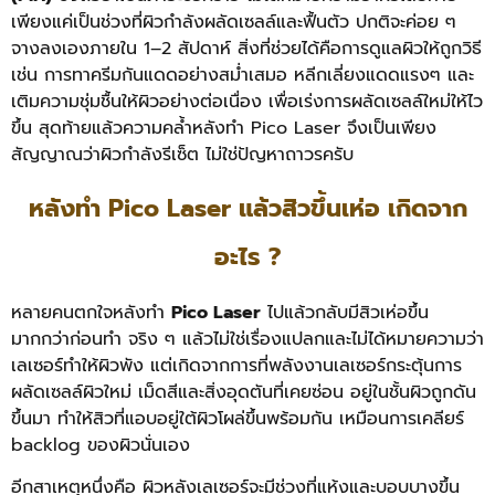
เพียงแค่เป็นช่วงที่ผิวกำลังผลัดเซลล์และฟื้นตัว ปกติจะค่อย ๆ
จางลงเองภายใน 1–2 สัปดาห์
สิ่งที่ช่วยได้คือการดูแลผิวให้ถูกวิธี
เช่น การทาครีมกันแดดอย่างสม่ำเสมอ หลีกเลี่ยงแดดแรงๆ และ
เติมความชุ่มชื้นให้ผิวอย่างต่อเนื่อง เพื่อเร่งการผลัดเซลล์ใหม่ให้ไว
ขึ้น สุดท้ายแล้วความคล้ำหลังทำ Pico Laser จึงเป็นเพียง
สัญญาณว่าผิวกำลังรีเซ็ต ไม่ใช่ปัญหาถาวรครับ
หลังทำ Pico Laser แล้วสิวขึ้นเห่อ เกิดจาก
อะไร ?
หลายคนตกใจหลังทำ
Pico Laser
ไปแล้วกลับมีสิวเห่อขึ้น
มากกว่าก่อนทำ จริง ๆ แล้วไม่ใช่เรื่องแปลกและไม่ได้หมายความว่า
เลเซอร์ทำให้ผิวพัง แต่เกิดจากการที่พลังงานเลเซอร์กระตุ้นการ
ผลัดเซลล์ผิวใหม่ เม็ดสีและสิ่งอุดตันที่เคยซ่อน อยู่ในชั้นผิวถูกดัน
ขึ้นมา ทำให้สิวที่แอบอยู่ใต้ผิวโผล่ขึ้นพร้อมกัน เหมือนการเคลียร์
backlog ของผิวนั่นเอง
อีกสาเหตุหนึ่งคือ ผิวหลังเลเซอร์จะมีช่วงที่แห้งและบอบบางขึ้น