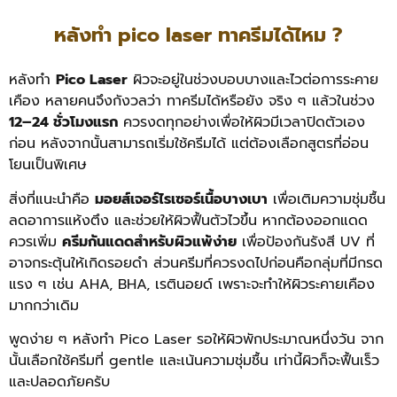
หลังทํา pico laser ทาครีมได้ไหม ?
หลังทำ
Pico Laser
ผิวจะอยู่ในช่วงบอบบางและไวต่อการระคาย
เคือง หลายคนจึงกังวลว่า ทาครีมได้หรือยัง จริง ๆ แล้วในช่วง
12–24 ชั่วโมงแรก
ควรงดทุกอย่างเพื่อให้ผิวมีเวลาปิดตัวเอง
ก่อน หลังจากนั้นสามารถเริ่มใช้ครีมได้ แต่ต้องเลือกสูตรที่อ่อน
โยนเป็นพิเศษ
สิ่งที่แนะนำคือ
มอยส์เจอร์ไรเซอร์เนื้อบางเบา
เพื่อเติมความชุ่มชื้น
ลดอาการแห้งตึง และช่วยให้ผิวฟื้นตัวไวขึ้น หากต้องออกแดด
ควรเพิ่ม
ครีมกันแดดสำหรับผิวแพ้ง่าย
เพื่อป้องกันรังสี UV ที่
อาจกระตุ้นให้เกิดรอยดำ ส่วนครีมที่ควรงดไปก่อนคือกลุ่มที่มีกรด
แรง ๆ เช่น AHA, BHA, เรตินอยด์ เพราะจะทำให้ผิวระคายเคือง
มากกว่าเดิม
พูดง่าย ๆ หลังทำ Pico Laser รอให้ผิวพักประมาณหนึ่งวัน จาก
นั้นเลือกใช้ครีมที่ gentle และเน้นความชุ่มชื้น เท่านี้ผิวก็จะฟื้นเร็ว
และปลอดภัยครับ