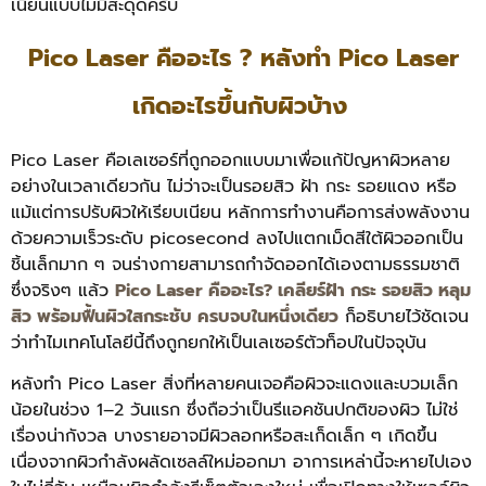
เนียนแบบไม่มีสะดุดครับ
Pico Laser คืออะไร ? หลังทํา Pico Laser
เกิดอะไรขึ้นกับผิวบ้าง
Pico Laser คือเลเซอร์ที่ถูกออกแบบมาเพื่อแก้ปัญหาผิวหลาย
อย่างในเวลาเดียวกัน ไม่ว่าจะเป็นรอยสิว ฝ้า กระ รอยแดง หรือ
แม้แต่การปรับผิวให้เรียบเนียน หลักการทำงานคือการส่งพลังงาน
ด้วยความเร็วระดับ picosecond ลงไปแตกเม็ดสีใต้ผิวออกเป็น
ชิ้นเล็กมาก ๆ จนร่างกายสามารถกำจัดออกได้เองตามธรรมชาติ
ซึ่งจริงๆ แล้ว
Pico Laser คืออะไร? เคลียร์ฝ้า กระ รอยสิว หลุม
สิว พร้อมฟื้นผิวใสกระชับ ครบจบในหนึ่งเดียว
ก็อธิบายไว้ชัดเจน
ว่าทำไมเทคโนโลยีนี้ถึงถูกยกให้เป็นเลเซอร์ตัวท็อปในปัจจุบัน
หลังทำ Pico Laser สิ่งที่หลายคนเจอคือผิวจะแดงและบวมเล็ก
น้อยในช่วง 1–2 วันแรก ซึ่งถือว่าเป็นรีแอคชันปกติของผิว ไม่ใช่
เรื่องน่ากังวล บางรายอาจมีผิวลอกหรือสะเก็ดเล็ก ๆ เกิดขึ้น
เนื่องจากผิวกำลังผลัดเซลล์ใหม่ออกมา อาการเหล่านี้จะหายไปเอง