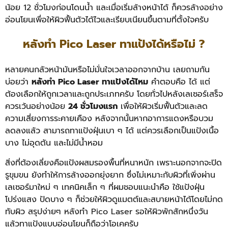
น้อย 12 ชั่วโมงก่อนโดนน้ำ และเมื่อเริ่มล้างหน้าได้ ก็ควรล้างอย่าง
อ่อนโยนเพื่อให้ผิวฟื้นตัวได้ไวและเรียบเนียนขึ้นตามที่ตั้งใจครับ
หลังทำ Pico Laser ทาแป้งได้หรือไม่ ?
หลายคนกลัวหน้ามันหรือไม่มั่นใจเวลาออกจากบ้าน เลยถามกัน
บ่อยว่า
หลังทำ Pico Laser ทาแป้งได้ไหม
คำตอบคือ ได้ แต่
ต้องเลือกให้ถูกเวลาและถูกประเภทครับ โดยทั่วไปหลังเลเซอร์เสร็จ
ควรเว้นอย่างน้อย
24 ชั่วโมงแรก
เพื่อให้ผิวเริ่มฟื้นตัวและลด
ความเสี่ยงการระคายเคือง หลังจากนั้นหากอาการแดงหรือบวม
ลดลงแล้ว สามารถทาแป้งฝุ่นเบา ๆ ได้ แต่ควรเลือกเป็นแป้งเนื้อ
บาง ไม่อุดตัน และไม่มีน้ำหอม
สิ่งที่ต้องเลี่ยงคือแป้งผสมรองพื้นที่หนาหนัก เพราะนอกจากจะปิด
รูขุมขน ยังทำให้การล้างออกยุ่งยาก ซึ่งไม่เหมาะกับผิวที่เพิ่งผ่าน
เลเซอร์มาใหม่ ๆ เทคนิคเล็ก ๆ ที่ผมชอบแนะนำคือ ใช้แป้งฝุ่น
โปร่งแสง ปัดบาง ๆ ก็ช่วยให้ผิวดูแมตต์และสบายหน้าได้โดยไม่กด
ทับผิว สรุปง่ายๆ หลังทำ Pico Laser รอให้ผิวพักสักหนึ่งวัน
แล้วทาแป้งแบบอ่อนโยนก็ถือว่าโอเคครับ