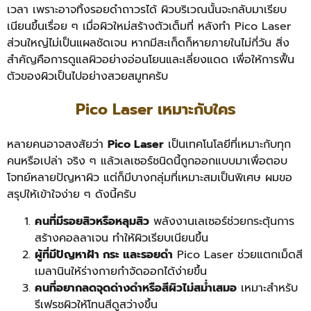
เวลา เพราะอาจทิ้งรอยดำถาวรได้ ผิวบริเวณนั้นจะกลับมาเรียบ
เนียนขึ้นเรื่อย ๆ เมื่อผิวใหม่สร้างตัวเต็มที่
หลังทำ Pico Laser
ส่วนใหญ่ไม่เป็นแผลชัดเจน หากมีสะเก็ดก็หายภายในไม่กี่วัน สิ่ง
สำคัญคือการดูแลผิวอย่างอ่อนโยนและเลี่ยงแดด เพื่อให้การฟื้น
ตัวของผิวเป็นไปอย่างสวยสมูทครับ
Pico Laser เหมาะกับใคร
หลายคนอาจสงสัยว่า
Pico Laser
เป็นเทคโนโลยีที่เหมาะกับทุก
คนหรือเปล่า จริง ๆ แล้วเลเซอร์ชนิดนี้ถูกออกแบบมาเพื่อตอบ
โจทย์หลายปัญหาผิว แต่ก็มีบางกลุ่มที่เหมาะสมเป็นพิเศษ ผมขอ
สรุปให้เข้าใจง่าย ๆ ดังนี้ครับ
คนที่มีรอยสิวหรือหลุมสิว
พลังงานเลเซอร์ช่วยกระตุ้นการ
สร้างคอลลาเจน ทำให้ผิวเรียบเนียนขึ้น
ผู้ที่มีปัญหาฝ้า กระ และรอยดำ
Pico Laser ช่วยแตกเม็ดสี
เมลานินให้ร่างกายกำจัดออกได้ง่ายขึ้น
คนที่อยากลดจุดด่างดำหรือสีผิวไม่สม่ำเสมอ
เหมาะสำหรับ
รีเฟรชผิวให้โทนสีดูสว่างขึ้น