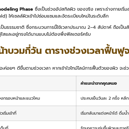
modeling Phase
ซึ่งเป็นช่วงอัปสกิลผิว ของจริง เพราะร่างกายเริ่
ld) ให้เซลล์ผิวเข้าไปซ่อมแซมและจัดระเบียบใหม่ในระดับลึก
งอย่างเป็นธรรมชาติ ซึ่งกระบวนการนี้ใช้เวลาประมาณ 2–4 สัปดาห์ ถือเ
ฟูใสและอยู่ทรงได้นานแบบไม่ต้องพึ่งฟิลเตอร์ครับ
น้าบวมกี่วัน ตารางช่วงเวลาฟื้นฟ
จะค่อยๆ ดีขึ้นตามช่วงเวลา หากเข้าใจไทม์ไลน์การฟื้นตัวของผิว จะช
คำแนะนำจากคุณหมอ
ช่วงกรอบหน้าและแนวไหม
ประคบเย็นวันละ 2 ครั้ง ห
ริ่มเข้าที่
เริ่มกลับมาแต่งหน้าได้ ดื่มน
็มที่
รักษาความชุ่มชื้นผิวและทาคร