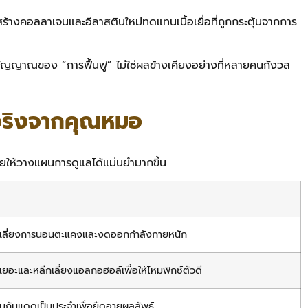
มสร้างคอลลาเจนและอีลาสตินใหม่ทดแทนเนื้อเยื่อที่ถูกกระตุ้นจากการ
ป็นสัญญาณของ “การฟื้นฟู” ไม่ใช่ผลข้างเคียงอย่างที่หลายคนกังวล
ูจริงจากคุณหมอ
่วยให้วางแผนการดูแลได้แม่นยำมากขึ้น
ลีกเลี่ยงการนอนตะแคงและงดออกกำลังกายหนัก
้ำเยอะและหลีกเลี่ยงแอลกอฮอล์เพื่อให้ไหมฟิกซ์ตัวดี
ีมกันแดดเป็นประจำเพื่อยืดอายุผลลัพธ์