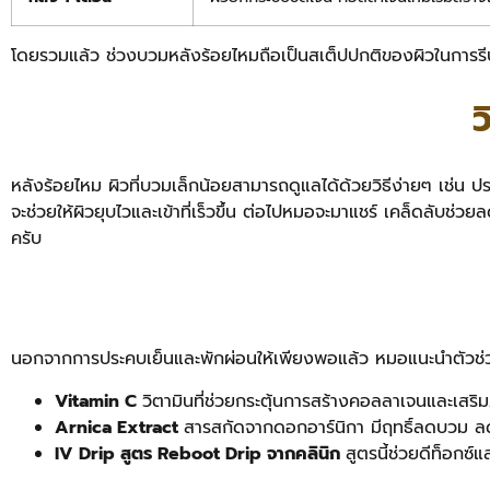
โดยรวมแล้ว ช่วงบวมหลังร้อยไหมถือเป็นสเต็ปปกติของผิวในการรีบู
ว
หลังร้อยไหม ผิวที่บวมเล็กน้อยสามารถดูแลได้ด้วยวิธีง่ายๆ เช่น ปร
จะช่วยให้ผิวยุบไวและเข้าที่เร็วขึ้น ต่อไปหมอจะมาแชร์ เคล็ดลับช่ว
ครับ
นอกจากการประคบเย็นและพักผ่อนให้เพียงพอแล้ว หมอแนะนำตัวช่วยเ
Vitamin C
วิตามินที่ช่วยกระตุ้นการสร้างคอลลาเจนและเสริ
Arnica Extract
สารสกัดจากดอกอาร์นิกา มีฤทธิ์ลดบวม ลดช
IV Drip สูตร Reboot Drip จากคลินิก
สูตรนี้ช่วยดีท็อก