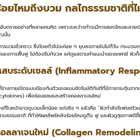
ร้อยไหมถึงบวม กลไกธรรมชาติที่ไ
อันตรายอย่างที่หลายคนคิด เพราะระหว่างทำจะมีการสอดไหมละลายเข้าไ
ณนั้น
รบวมชั่วคราว ซึ่งโดยทั่วไปจะค่อย ๆ ยุบลงภายในไม่กี่วัน กระบวนกา
ิของการฟื้นฟู ไม่ต้องรีบกังวล แค่ดูแลตามคำแนะนำของแพทย์ ผิวก็จะ
กเสบระดับเซลล์ (Inflammatory Res
่างกายเปิดระบบป้องกันตัวเองแบบอัตโนมัติทันทีที่มีการกระตุ้นจากเข็มห
 (cytokines) เพื่อซ่อมแซมและสร้างคอลลาเจนใหม่
ช่วงที่ใบหน้าอาจดูบวมเล็กน้อย แต่จริง ๆ แล้วคือ “ผิวกำลังรีเฟรช
มธรรมชาติ ที่ทำให้ผลลัพธ์หลังร้อยไหมดูตึง ฟู และผิวดูสุขภาพดีขึ
คอลลาเจนใหม่ (Collagen Remodeli