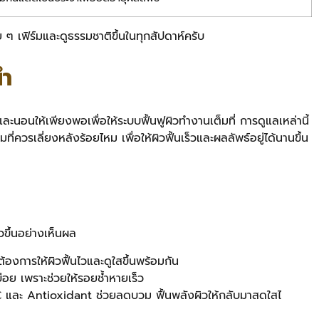
 เฟิร์มและดูธรรมชาติขึ้นในทุกสัปดาห์ครับ
นำ
ะนอนให้เพียงพอเพื่อให้ระบบฟื้นฟูผิวทำงานเต็มที่ การดูแลเหล่านี้
ควรเลี่ยงหลังร้อยไหม เพื่อให้ผิวฟื้นเร็วและผลลัพธ์อยู่ได้นานขึ้น
ขึ้นอย่างเห็นผล
องการให้ผิวฟื้นไวและดูใสขึ้นพร้อมกัน
อย เพราะช่วยให้รอยช้ำหายเร็ว
 C และ Antioxidant ช่วยลดบวม ฟื้นพลังผิวให้กลับมาสดใสไ