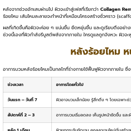
หลังจากช่วงอักเสบผ่านไป ผิวจะเข้าสู่เฟสที่เรียกว่า
Collagen Re
ร้อยไหม เส้นไหมละลายจะทำหน้าที่เหมือนโครงสร้างชั่วคราว (scaffo
ผลที่เกิดขึ้นคือผิวจะค่อย ๆ แน่นขึ้น ยืดหยุ่นขึ้น และดูเรียบตึ
ช่วงนี้เองที่ผิวกำลังรีบูสต์พลังจากภายใน ใครดูแลถูกจังหวะ ผิวจะ
หลังร้อยไหม ห
อาการบวมหลังร้อยไหมเป็นกลไกที่ร่างกายใช้ฟื้นฟูผิวจากภายใน ซึ่ง
ช่วงเวลา
อาการโดยทั่วไป
วันแรก – วันที่ 7
ผิวอาจบวมเล็กน้อย รู้สึกตึง ๆ โดยเฉพาะ
สัปดาห์ที่ 2 – 3
อาการบวมเริ่มลดลง เห็นรูปหน้าชัดขึ้น และผิวเ
หลัง 1 เดือน
ผิวยกกระชับชัดเจน คอลลาเจนใหม่เริ่มสร้างเต