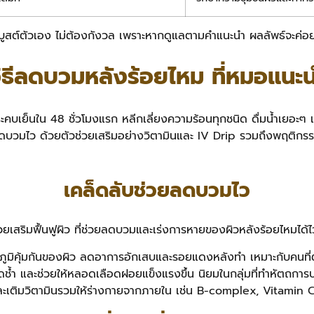
สต์ตัวเอง ไม่ต้องกังวล เพราะหากดูแลตามคำแนะนำ ผลลัพธ์จะค่อย ๆ
ิธีลดบวมหลังร้อยไหม ที่หมอแนะ
ะคบเย็นใน 48 ชั่วโมงแรก หลีกเลี่ยงความร้อนทุกชนิด ดื่มน้ำเยอะๆ แล
ยลดบวมไว ด้วยตัวช่วยเสริมอย่างวิตามินและ IV Drip รวมถึงพฤติกรรมที่
เคล็ดลับช่วยลดบวมไว
สริมฟื้นฟูผิว ที่ช่วยลดบวมและเร่งการหายของผิวหลังร้อยไหมได้ไว
มภูมิคุ้มกันของผิว ลดอาการอักเสบและรอยแดงหลังทำ เหมาะกับคนที่ต้
้ำ และช่วยให้หลอดเลือดฝอยแข็งแรงขึ้น นิยมในกลุ่มที่ทำหัตถการบ่
ซ์และเติมวิตามินรวมให้ร่างกายจากภายใน เช่น B-complex, Vitamin