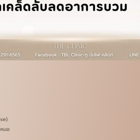
se)
ุณหมอ