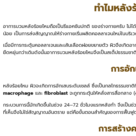
ทำไมหลัง
อาการบวมหลังร้อยไหมถือเป็นรีแอคชันปกติ ของร่างกายครับ ไม่ได้
น้อย เป็นการส่งสัญญาณให้ร่างกายเริ่มผลิตคอลลาเจนใหม่ในบริเว
เมื่อมีการกระตุ้นคอลลาเจนและเส้นเลือดฝอยขยายตัว ผิวจึงเกิดอากา
ยืดหยุ่นกว่าเดิมดังนั้นอาการบวมหลังร้อยไหมจึงเป็นสเต็ปธรรมชาต
การอั
หลังร้อยไหม ผิวจะเกิดการอักเสบระดับเซลล์ ซึ่งเป็นกลไกธรรมชาติที่ร
macrophage
และ
fibroblast
จะถูกกระตุ้นให้หลั่งสารสื่อกลาง
กระบวนการนี้มักเกิดขึ้นในช่วง 24–72 ชั่วโมงแรกหลังทำ จึงเป็น
ที่เห็นจึงไม่ใช่สัญญาณอันตราย แต่คือขั้นตอนสำคัญของการฟื้นฟูตา
การสร้าง