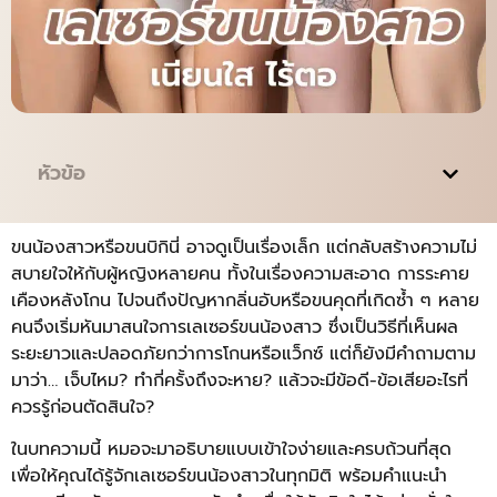
หัวข้อ
ขนน้องสาวหรือขนบิกินี่ อาจดูเป็นเรื่องเล็ก แต่กลับสร้างความไม่
สบายใจให้กับผู้หญิงหลายคน ทั้งในเรื่องความสะอาด การระคาย
เคืองหลังโกน ไปจนถึงปัญหากลิ่นอับหรือขนคุดที่เกิดซ้ำ ๆ หลาย
คนจึงเริ่มหันมาสนใจการเลเซอร์ขนน้องสาว ซึ่งเป็นวิธีที่เห็นผล
ระยะยาวและปลอดภัยกว่าการโกนหรือแว็กซ์ แต่ก็ยังมีคำถามตาม
มาว่า… เจ็บไหม? ทำกี่ครั้งถึงจะหาย? แล้วจะมีข้อดี-ข้อเสียอะไรที่
ควรรู้ก่อนตัดสินใจ?
ในบทความนี้ หมอจะมาอธิบายแบบเข้าใจง่ายและครบถ้วนที่สุด
เพื่อให้คุณได้รู้จักเลเซอร์ขนน้องสาวในทุกมิติ พร้อมคำแนะนำ