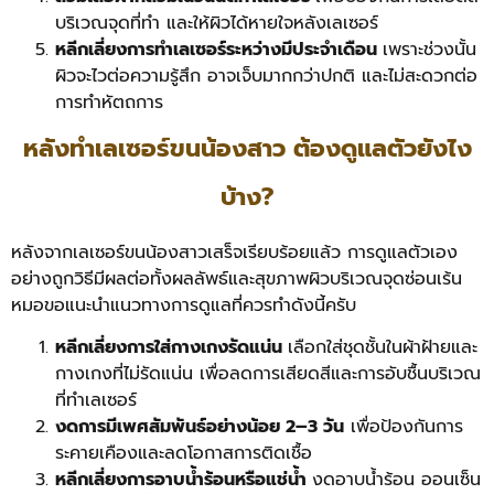
บริเวณจุดที่ทำ และให้ผิวได้หายใจหลังเลเซอร์
หลีกเลี่ยงการทำเลเซอร์ระหว่างมีประจำเดือน
เพราะช่วงนั้น
ผิวจะไวต่อความรู้สึก อาจเจ็บมากกว่าปกติ และไม่สะดวกต่อ
การทำหัตถการ
หลังทำเลเซอร์ขนน้องสาว ต้องดูแลตัวยังไง
บ้าง?
หลังจากเลเซอร์ขนน้องสาวเสร็จเรียบร้อยแล้ว การดูแลตัวเอง
อย่างถูกวิธีมีผลต่อทั้งผลลัพธ์และสุขภาพผิวบริเวณจุดซ่อนเร้น
หมอขอแนะนำแนวทางการดูแลที่ควรทำดังนี้ครับ
หลีกเลี่ยงการใส่กางเกงรัดแน่น
เลือกใส่ชุดชั้นในผ้าฝ้ายและ
กางเกงที่ไม่รัดแน่น เพื่อลดการเสียดสีและการอับชื้นบริเวณ
ที่ทำเลเซอร์
งดการมีเพศสัมพันธ์อย่างน้อย 2–3 วัน
เพื่อป้องกันการ
ระคายเคืองและลดโอกาสการติดเชื้อ
หลีกเลี่ยงการอาบน้ำร้อนหรือแช่น้ำ
งดอาบน้ำร้อน ออนเซ็น