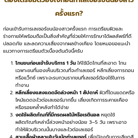
ครั้งแรก?
ก่อนเข้ารับการเลเซอร์ขนน้องสาวครั้งแรก การเตรียมผิวและ
ร่างกายให้พร้อมถือเป็นสิ่งสำคัญที่ช่วยให้การรักษาได้ผลลัพธ์ที่ดี
ปลอดภัย และลดความเสี่ยงจากผลข้างเคียง โดยหมอขอแนะนำ
แนวทางการเตรียมตัวเบื้องต้นดังนี้ครับ
โกนขนก่อนเข้ารับบริการ 1 วัน
ให้ใช้มีดโกนที่สะอาด โกน
เฉพาะขนที่มองเห็นบริเวณที่จะทำเลเซอร์ หลีกเลี่ยงการถอน
หรือแว็กซ์ เพราะจะรบกวนรากขนที่เลเซอร์ต้องใช้ในการ
ทำงาน
หลีกเลี่ยงแสงแดดจัดล่วงหน้า 1 สัปดาห์
ผิวที่โดนแดดหรือ
ไหม้แดดจะไวต่อเลเซอร์มากขึ้น เสี่ยงเกิดการระคายเคือง
หรือรอยคล้ำหลังทำได้ง่าย
งดใช้ผลิตภัณฑ์ที่มีกรดผลไม้หรือเรตินอล
หยุดใช้
ผลิตภัณฑ์เหล่านี้ล่วงหน้าอย่างน้อย 3–5 วัน เพราะอาจ
ทำให้ผิวบริเวณนั้นบางและไวต่อเลเซอร์
สวมเสื้อผ้าหลวมในวันนัดทำเลเซอร์
เพื่อป้องกันการเสียดสี