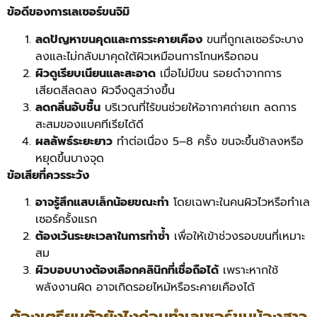
ข้อดีของการเลเซอร์ขนจิมิ
ลดปัญหาขนคุดและการระคายเคือง
ขนที่ถูกเลเซอร์จะบาง
ลงและไม่กลับมาคุดใต้ผิวเหมือนการโกนหรือถอน
ผิวดูเรียบเนียนและสะอาด
เมื่อไม่มีขน รอยดำจากการ
เสียดสีลดลง ผิวจึงดูสว่างขึ้น
ลดกลิ่นอับชื้น
บริเวณที่ไร้ขนช่วยให้อากาศถ่ายเท ลดการ
สะสมของแบคทีเรียได้ดี
ผลลัพธ์ระยะยาว
ทำต่อเนื่อง 5–8 ครั้ง ขนจะขึ้นช้าลงหรือ
หยุดขึ้นบางจุด
ข้อเสียที่ควรระวัง
อาจรู้สึกแสบเล็กน้อยขณะทำ
โดยเฉพาะในคนผิวไวหรือทำเล
เซอร์ครั้งแรก
ต้องเว้นระยะเวลาในการทำซ้ำ
เพื่อให้เข้าช่วงรอบขนที่เหมาะ
สม
ผิวบอบบางต้องเลือกคลินิกที่เชื่อถือได้
เพราะหากใช้
พลังงานผิด อาจเกิดรอยไหม้หรือระคายเคืองได้
ต้องเตรียมตัวยังไงก่อนทำเลเซอร์ขนน้องสาว