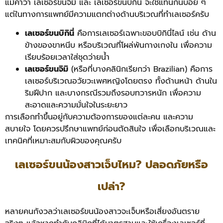
แม้คำว่า เลเซอร์ขนจิมิ และ เลเซอร์ขนบิกินี่ จะใช้แทนกันบ่อย ๆ
แต่ในทางการแพทย์มีความแตกต่างด้านบริเวณที่ทำเลเซอร์ครับ
เลเซอร์ขนบิกินี่
คือการเลเซอร์เฉพาะขอบบิกินี่ไลน์ เช่น ด้าน
ข้างของขาหนีบ หรือบริเวณที่โผล่พ้นกางเกงใน เพื่อความ
เรียบร้อยเวลาใส่ชุดว่ายน้ำ
เลเซอร์ขนจิมิ
(หรือที่บางคลินิกเรียกว่า Brazilian) คือการ
เลเซอร์บริเวณอวัยวะเพศหญิงโดยตรง ทั้งด้านหน้า ด้านใน
ริมฝีปาก และบางกรณีรวมถึงรอบทวารหนัก เพื่อความ
สะอาดและความมั่นใจในระยะยาว
การเลือกทำขึ้นอยู่กับความต้องการของแต่ละคน และความ
สบายใจ โดยควรปรึกษาแพทย์ก่อนตัดสินใจ เพื่อเลือกบริเวณและ
เทคนิคที่เหมาะสมกับผิวของคุณครับ
เลเซอร์ขนน้องสาวเจ็บไหม? ปลอดภัยหรือ
เปล่า?
หลายคนกังวลว่าเลเซอร์ขนน้องสาวจะเจ็บหรือเสี่ยงอันตราย