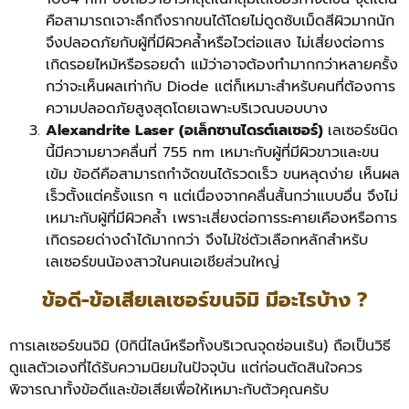
คือสามารถเจาะลึกถึงรากขนได้โดยไม่ดูดซับเม็ดสีผิวมากนัก
จึงปลอดภัยกับผู้ที่มีผิวคล้ำหรือไวต่อแสง ไม่เสี่ยงต่อการ
เกิดรอยไหม้หรือรอยดำ แม้ว่าอาจต้องทำมากกว่าหลายครั้ง
กว่าจะเห็นผลเท่ากับ Diode แต่ก็เหมาะสำหรับคนที่ต้องการ
ความปลอดภัยสูงสุดโดยเฉพาะบริเวณบอบบาง
Alexandrite Laser (อเล็กซานไดรต์เลเซอร์)
เลเซอร์ชนิด
นี้มีความยาวคลื่นที่ 755 nm เหมาะกับผู้ที่มีผิวขาวและขน
เข้ม ข้อดีคือสามารถกำจัดขนได้รวดเร็ว ขนหลุดง่าย เห็นผล
เร็วตั้งแต่ครั้งแรก ๆ แต่เนื่องจากคลื่นสั้นกว่าแบบอื่น จึงไม่
เหมาะกับผู้ที่มีผิวคล้ำ เพราะเสี่ยงต่อการระคายเคืองหรือการ
เกิดรอยด่างดำได้มากกว่า จึงไม่ใช่ตัวเลือกหลักสำหรับ
เลเซอร์ขนน้องสาวในคนเอเชียส่วนใหญ่
ข้อดี-ข้อเสียเลเซอร์ขนจิมิ มีอะไรบ้าง ?
การเลเซอร์ขนจิมิ (บิกินี่ไลน์หรือทั้งบริเวณจุดซ่อนเร้น) ถือเป็นวิธี
ดูแลตัวเองที่ได้รับความนิยมในปัจจุบัน แต่ก่อนตัดสินใจควร
พิจารณาทั้งข้อดีและข้อเสียเพื่อให้เหมาะกับตัวคุณครับ