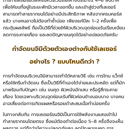
การทำเลเซอร์แต่ละครั้งควรเว้นระยะห่างประมาณ 4–6 สัปดาห์
เพื่อให้ขนที่อยู่ในระยะพักมีเวลางอกขึ้น และเข้าสู่ช่วงที่เลเซอร์
สามารถทำลายรากขนได้อย่างมีประสิทธิภาพ
หลังจากครบคอร์ส
แล้ว บางคนอาจไม่ต้องทำซ้ำบ่อย เพียงแค่ปีละ 1–2 ครั้งเพื่อ
กระตุ้นผลลัพธ์ ถือเป็นวิธีที่ช่วยให้ผิวบริเวณจุดซ่อนเร้นเรียบเนียน
ลดการระคายเคือง และลดปัญหาขนคุดได้อย่างปลอดภัยครับ
กำจัดขนจิมิด้วยตัวเองต่างกับใช้เลเซอร์
อย่างไร ? แบบไหนดีกว่า ?
การกำจัดขนบริเวณจิมิสามารถทำได้หลายวิธี เช่น การโกน แว็กซ์
หรือใช้ครีมกำจัดขน ซึ่งเป็นวิธีที่ทำเองได้ง่ายและประหยัด แต่ก็มัก
มาพร้อมกับปัญหา เช่น ขนคุด ผิวหนังอักเสบ หรือรู้สึกระคาย
เคือง โดยเฉพาะบริเวณจุดซ่อนเร้นที่ผิวค่อนข้างบอบบาง บางคน
อาจเสี่ยงต่อการเกิดแผลหรือรอยดำสะสมเมื่อทำบ่อยครั้ง
ในทางกลับกัน การเลเซอร์ขนจิมิเป็นการใช้พลังงานแสงเข้าไป
ทำลายรากขนโดยตรง ซึ่งแม้ต้องทำต่อเนื่อง 5–8 ครั้งจึงจะเห็น
ผลถาวร แต่ถือว่ามีความปลอดภัยสูง ลดปัญหาขนคุด การ