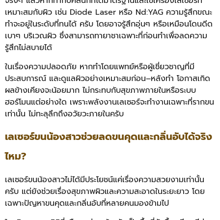
จริงๆ แล้วหากทำกับคลินิกที่ได้มาตรฐานและใช้เครื่องเลเซอร์ที่
เหมาะสมกับผิว เช่น Diode Laser หรือ Nd:YAG ความรู้สึกขณะ
ทำจะอยู่ในระดับที่ทนได้ ครับ โดยอาจรู้สึกอุ่นๆ หรือเหมือนโดนดีด
เบาๆ บริเวณผิว ซึ่งสามารถทายาชาเฉพาะที่ก่อนทำเพื่อลดความ
รู้สึกไม่สบายได้
ในเรื่องความปลอดภัย หากทำโดยแพทย์หรือผู้เชี่ยวชาญที่มี
ประสบการณ์ และดูแลผิวอย่างเหมาะสมก่อน–หลังทำ โอกาสเกิด
ผลข้างเคียงจะน้อยมาก ไม่กระทบกับสุขภาพภายในหรือระบบ
ฮอร์โมนแต่อย่างใด เพราะพลังงานเลเซอร์จะทำงานเฉพาะที่รากขน
เท่านั้น ไม่ทะลุลึกถึงอวัยวะภายในครับ
เลเซอร์ขนน้องสาวช่วยลดขนคุดและกลิ่นอับได้จริง
ไหม?
เลเซอร์ขนน้องสาวไม่ได้มีประโยชน์แค่เรื่องความสวยงามเท่านั้น
ครับ แต่ยังช่วยเรื่องสุขภาพผิวและความสะอาดในระยะยาว โดย
เฉพาะปัญหาขนคุดและกลิ่นอับที่หลายคนมองข้ามไป