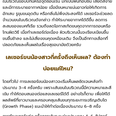
ในบริเวณขอบบิกินี่หรือจุดซ่อนเร้น มักเป็นพื้นที่อับชื้น เสียดสีง่าย
และมีการระบายอากาศน้อย เมื่อมีขนหนาแน่นอาจก่อให้เกิดการ
อักเสบ รูขุมขนอุดตัน หรือกลิ่นไม่พึงประสงค์ได้ เลเซอร์จะช่วยลด
จำนวนขนในบริเวณดังกล่าว ทำให้ระบายอากาศได้ดีขึ้น ลดการ
สะสมของแบคทีเรีย รวมถึงลดโอกาสเกิดขนคุดจากการถอนหรือ
โกนผิดวิธี
เมื่อทำเลเซอร์ต่อเนื่อง ผิวบริเวณนั้นจะเรียบเนียนขึ้น
ขนขึ้นช้าลง และไม่เสี่ยงขนคุดเหมือนเดิม จึงเป็นอีกทางเลือกที่
ปลอดภัยและเห็นผลในเรื่องสุขอนามัยด้วยครับ
เลเซอร์ขนน้องสาวกี่ครั้งถึงเห็นผล? ต้องทำ
บ่อยแค่ไหน?
โดยทั่วไป การเลเซอร์ขนน้องสาวจะเริ่มเห็นผลชัดเจนหลังทำ
ประมาณ 3–4 ครั้งครับ เพราะเส้นขนในบริเวณนี้มีความหนาและสี
เข้ม ทำให้ตอบสนองต่อแสงเลเซอร์ได้ดี อย่างไรก็ตาม เพื่อให้ได้
ผลลัพธ์ที่ยาวนานและครอบคลุมเส้นขนทุกระยะการเจริญเติบโต
(Growth Phase) แนะนำให้ทำต่อเนื่องประมาณ 6–8 ครั้ง