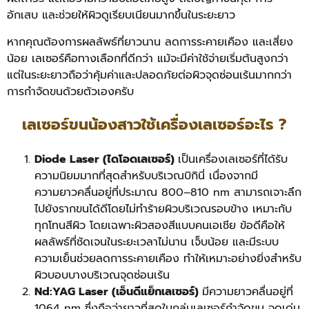
อักเสบ และช่วยให้ผิวดูเรียบเนียนมากขึ้นในระยะยาว
หากคุณต้องการผลลัพธ์ที่ยาวนาน ลดการระคายเคือง และเสี่ยง
น้อย เลเซอร์คือทางเลือกที่ดีกว่า แม้จะมีค่าใช้จ่ายเริ่มต้นสูงกว่า
แต่ในระยะยาวถือว่าคุ้มค่าและปลอดภัยต่อผิวจุดซ่อนเร้นมากกว่า
การกำจัดขนด้วยตัวเองครับ
เลเซอร์ขนน้องสาวใช้เครื่องเลเซอร์อะไร ?
Diode Laser (ไดโอดเลเซอร์)
เป็นเครื่องเลเซอร์ที่ได้รับ
ความนิยมมากที่สุดสำหรับบริเวณบิกินี่ เนื่องจากมี
ความยาวคลื่นอยู่ที่ประมาณ 800–810 nm สามารถเจาะลึก
ไปยังรากขนได้ดีโดยไม่ทำร้ายผิวบริเวณรอบข้าง เหมาะกับ
ทุกโทนสีผิว โดยเฉพาะผิวสองสีแบบคนเอเชีย ข้อดีคือให้
ผลลัพธ์ที่ชัดเจนในระยะเวลาไม่นาน เจ็บน้อย และมีระบบ
ความเย็นช่วยลดการระคายเคือง ทำให้เหมาะอย่างยิ่งสำหรับ
ผิวบอบบางบริเวณจุดซ่อนเร้น
Nd:YAG Laser (เอ็นดีแย็กเลเซอร์)
มีความยาวคลื่นอยู่ที่
1064 nm ซึ่งถือว่ายาวที่สุดในกลุ่มเลเซอร์กำจัดขน จุดเด่น