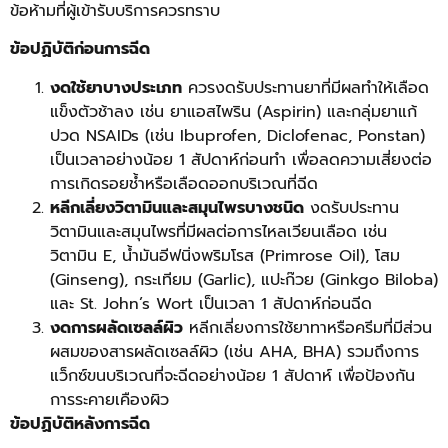
ข้อห้ามที่ผู้เข้ารับบริการควรทราบ
ข้อปฏิบัติก่อนการฉีด
งดใช้ยาบางประเภท
ควรงดรับประทานยาที่มีผลทำให้เลือด
แข็งตัวช้าลง เช่น ยาแอสไพริน (Aspirin) และกลุ่มยาแก้
ปวด NSAIDs (เช่น Ibuprofen, Diclofenac, Ponstan)
เป็นเวลาอย่างน้อย 1 สัปดาห์ก่อนทำ เพื่อลดความเสี่ยงต่อ
การเกิดรอยช้ำหรือเลือดออกบริเวณที่ฉีด
หลีกเลี่ยงวิตามินและสมุนไพรบางชนิด
งดรับประทาน
วิตามินและสมุนไพรที่มีผลต่อการไหลเวียนเลือด เช่น
วิตามิน E, น้ำมันอีฟนิ่งพริมโรส (Primrose Oil), โสม
(Ginseng), กระเทียม (Garlic), แปะก๊วย (Ginkgo Biloba)
และ St. John’s Wort เป็นเวลา 1 สัปดาห์ก่อนฉีด
งดการผลัดเซลล์ผิว
หลีกเลี่ยงการใช้ยาทาหรือครีมที่มีส่วน
ผสมของสารผลัดเซลล์ผิว (เช่น AHA, BHA) รวมถึงการ
แว็กซ์ขนบริเวณที่จะฉีดอย่างน้อย 1 สัปดาห์ เพื่อป้องกัน
การระคายเคืองผิว
ข้อปฏิบัติหลังการฉีด