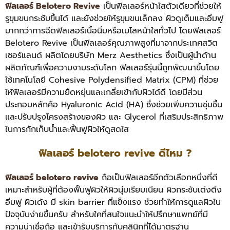
ฟิลเลอร์ Belotero Revive
เป็นฟิลเลอร์หน้าใสตัวเดียวที่ช่วยให้
รูขุมขนกระชับขึ้นได้ และยังช่วยให้รูขุมขนเล็กลง ผิวดูเต็มและอิ่มฟู
มากกว่าการฉีดฟิลเลอร์เนื้อนิ่มหรือเมโสหน้าใสทั่วไป โดยฟิลเลอร์
Belotero Revive เป็นฟิลเลอร์คุณภาพสูงที่มาจากประเทศสวิต
เซอร์แลนด์ ผลิตโดยบริษัท Merz Aesthetics ซึ่งเป็นผู้นำด้าน
ผลิตภัณฑ์เพื่อความงามระดับโลก ฟิลเลอร์รุ่นนี้ถูกพัฒนาขึ้นโดย
ใช้เทคโนโลยี Cohesive Polydensified Matrix (CPM) ที่ช่วย
ให้ฟิลเลอร์มีความยืดหยุ่นและเกลี่ยเข้ากับผิวได้ดี โดยมีส่วน
ประกอบหลักคือ Hyaluronic Acid (HA) ซึ่งช่วยเพิ่มความชุ่มชื้น
และปรับปรุงโครงสร้างของผิว และ Glycerol ที่เสริมประสิทธิภาพ
ในการกักเก็บน้ำและฟื้นฟูผิวให้ดูสดใส
ฟิลเลอร์ belotero revive ดีไหม ?
ฟิลเลอร์ belotero revive
ถือเป็นฟิลเลอร์อีกตัวเลือกหนึ่งที่ดี
เหมาะสำหรับผู้ที่ต้องฟื้นฟูผิวให้ผิวนุ่มเรียบเนียน ผิวกระชับเต่งตึง
อิ่มฟู ผิวเด้ง มี skin barrier ที่แข็งแรง ช่วยทำให้การดูแลผิวใน
ปัจจุบันง่ายขึ้นครับ สำหรับใคที่สนใจแนะนำให้ปรึกษาแพทย์ที่มี
ความน่าเชื่อถือ และเข้ารับบริการกับคลินิกที่ได้มาตรฐาน