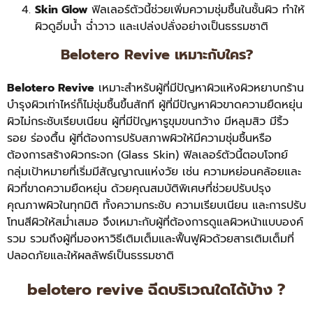
Skin Glow
ฟิลเลอร์ตัวนี้ช่วยเพิ่มความชุ่มชื้นในชั้นผิว ทำให้
ผิวดูอิ่มน้ำ ฉ่ำวาว และเปล่งปลั่งอย่างเป็นธรรมชาติ
Belotero Revive เหมาะกับใคร?
Belotero Revive
เหมาะสำหรับผู้ที่มีปัญหาผิวแห้งผิวหยาบกร้าน
บำรุงผิวเท่าไหร่ก็ไม่ชุ่มชื้นขึ้นสักที ผู้ที่มีปัญหาผิวขาดความยืดหยุ่น
ผิวไม่กระชับเรียบเนียน ผู้ที่มีปัญหารูขุมขนกว้าง มีหลุมสิว มีริ้ว
รอย ร่องตื้น ผู้ที่ต้องการปรับสภาพผิวให้มีความชุ่มชื้นหรือ
ต้องการสร้างผิวกระจก (Glass Skin) ฟิลเลอร์ตัวนี้ตอบโจทย์
กลุ่มเป้าหมายที่เริ่มมีสัญญาณแห่งวัย เช่น ความหย่อนคล้อยและ
ผิวที่ขาดความยืดหยุ่น ด้วยคุณสมบัติพิเศษที่ช่วยปรับปรุง
คุณภาพผิวในทุกมิติ ทั้งความกระชับ ความเรียบเนียน และการปรับ
โทนสีผิวให้สม่ำเสมอ จึงเหมาะกับผู้ที่ต้องการดูแลผิวหน้าแบบองค์
รวม รวมถึงผู้ที่มองหาวิธีเติมเต็มและฟื้นฟูผิวด้วยสารเติมเต็มที่
ปลอดภัยและให้ผลลัพธ์เป็นธรรมชาติ
belotero revive ฉีดบริเวณใดได้บ้าง ?