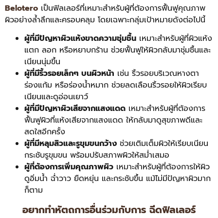
Belotero
เป็นฟิลเลอร์ที่เหมาะสำหรับผู้ที่ต้องการฟื้นฟูคุณภาพ
ผิวอย่างล้ำลึกและครอบคลุม โดยเฉพาะกลุ่มเป้าหมายดังต่อไปนี้
ผู้ที่มีปัญหาผิวแห้งขาดความชุ่มชื้น
เหมาะสำหรับผู้ที่ผิวแห้ง
แตก ลอก หรือหยาบกร้าน ช่วยฟื้นฟูให้ผิวกลับมาชุ่มชื้นและ
เนียนนุ่มขึ้น
ผู้ที่มีริ้วรอยเล็กๆ บนผิวหน้า
เช่น ริ้วรอยบริเวณหางตา
ร่องแก้ม หรือร่องน้ำหมาก ช่วยลดเลือนริ้วรอยให้ผิวเรียบ
เนียนและดูอ่อนเยาว์
ผู้ที่มีปัญหาผิวเสียจากแสงแดด
เหมาะสำหรับผู้ที่ต้องการ
ฟื้นฟูผิวที่แห้งเสียจากแสงแดด ให้กลับมาดูสุขภาพดีและ
สดใสอีกครั้ง
ผู้ที่มีหลุมสิวและรูขุมขนกว้าง
ช่วยเติมเต็มผิวให้เรียบเนียน
กระชับรูขุมขน พร้อมปรับสภาพผิวให้สม่ำเสมอ
ผู้ที่ต้องการเพิ่มคุณภาพผิว
เหมาะสำหรับผู้ที่ต้องการให้ผิว
ดูอิ่มน้ำ ฉ่ำวาว ยืดหยุ่น และกระชับขึ้น แม้ไม่มีปัญหาผิวมาก
ก็ตาม
อยากทำหัตถการอื่นร่วมกับการ ฉีดฟิลเลอร์