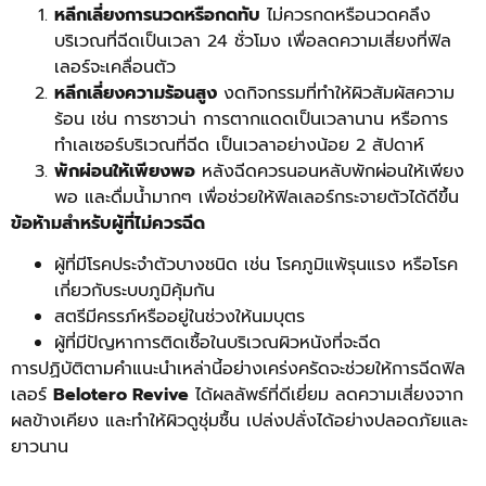
หลีกเลี่ยงการนวดหรือกดทับ
ไม่ควรกดหรือนวดคลึง
บริเวณที่ฉีดเป็นเวลา 24 ชั่วโมง เพื่อลดความเสี่ยงที่ฟิล
เลอร์จะเคลื่อนตัว
หลีกเลี่ยงความร้อนสูง
งดกิจกรรมที่ทำให้ผิวสัมผัสความ
ร้อน เช่น การซาวน่า การตากแดดเป็นเวลานาน หรือการ
ทำเลเซอร์บริเวณที่ฉีด เป็นเวลาอย่างน้อย 2 สัปดาห์
พักผ่อนให้เพียงพอ
หลังฉีดควรนอนหลับพักผ่อนให้เพียง
พอ และดื่มน้ำมากๆ เพื่อช่วยให้ฟิลเลอร์กระจายตัวได้ดีขึ้น
ข้อห้ามสำหรับผู้ที่ไม่ควรฉีด
ผู้ที่มีโรคประจำตัวบางชนิด เช่น โรคภูมิแพ้รุนแรง หรือโรค
เกี่ยวกับระบบภูมิคุ้มกัน
สตรีมีครรภ์หรืออยู่ในช่วงให้นมบุตร
ผู้ที่มีปัญหาการติดเชื้อในบริเวณผิวหนังที่จะฉีด
การปฏิบัติตามคำแนะนำเหล่านี้อย่างเคร่งครัดจะช่วยให้การฉีดฟิล
เลอร์
Belotero Revive
ได้ผลลัพธ์ที่ดีเยี่ยม ลดความเสี่ยงจาก
ผลข้างเคียง และทำให้ผิวดูชุ่มชื้น เปล่งปลั่งได้อย่างปลอดภัยและ
ยาวนาน