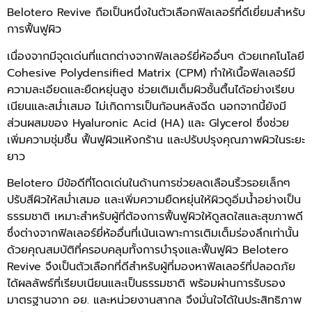
Belotero Revive ถือเป็นหนึ่งในตัวเลือกฟิลเลอร์ที่ดีเยี่ยมสำหรับ
การฟื้นฟูผิว
เนื่องจากมีจุดเด่นที่แตกต่างจากฟิลเลอร์ยี่ห้ออื่นๆ ด้วยเทคโนโลยี
Cohesive Polydensified Matrix (CPM) ทำให้เนื้อฟิลเลอร์มี
ความละเอียดและยืดหยุ่นสูง ช่วยเติมเต็มผิวชั้นตื้นได้อย่างเรียบ
เนียนและสม่ำเสมอ ไม่เกิดการเป็นก้อนหลังฉีด นอกจากนี้ยังมี
ส่วนผสมของ Hyaluronic Acid (HA) และ Glycerol ซึ่งช่วย
เพิ่มความชุ่มชื้น ฟื้นฟูผิวแห้งกร้าน และปรับปรุงคุณภาพผิวในระยะ
ยาว
Belotero มีข้อดีที่โดดเด่นในด้านการช่วยลดเลือนริ้วรอยเล็กๆ
ปรับสีผิวให้สม่ำเสมอ และเพิ่มความยืดหยุ่นให้ผิวดูอิ่มน้ำอย่างเป็น
ธรรมชาติ เหมาะสำหรับผู้ที่ต้องการฟื้นฟูผิวให้ดูสดใสและสุขภาพดี
ซึ่งต่างจากฟิลเลอร์ยี่ห้ออื่นที่เน้นเฉพาะการเติมเต็มร่องลึกเท่านั้น
ด้วยคุณสมบัติที่ครอบคลุมทั้งการบำรุงและฟื้นฟูผิว Belotero
Revive จึงเป็นตัวเลือกที่ดีสำหรับผู้ที่มองหาฟิลเลอร์ที่ปลอดภัย
ได้ผลลัพธ์ที่เรียบเนียนและเป็นธรรมชาติ พร้อมผ่านการรับรอง
มาตรฐานจาก อย. และหน่วยงานสากล จึงมั่นใจได้ในประสิทธิภาพ