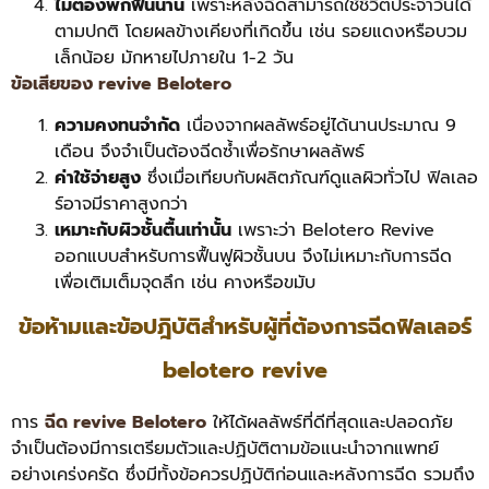
ไม่ต้องพักฟื้นนาน
เพราะหลังฉีดสามารถใช้ชีวิตประจำวันได้
ตามปกติ โดยผลข้างเคียงที่เกิดขึ้น เช่น รอยแดงหรือบวม
เล็กน้อย มักหายไปภายใน 1-2 วัน
ข้อเสียของ revive Belotero
ความคงทนจำกัด
เนื่องจากผลลัพธ์อยู่ได้นานประมาณ 9
เดือน จึงจำเป็นต้องฉีดซ้ำเพื่อรักษาผลลัพธ์
ค่าใช้จ่ายสูง
ซึ่งเมื่อเทียบกับผลิตภัณฑ์ดูแลผิวทั่วไป ฟิลเลอ
ร์อาจมีราคาสูงกว่า
เหมาะกับผิวชั้นตื้นเท่านั้น
เพราะว่า Belotero Revive
ออกแบบสำหรับการฟื้นฟูผิวชั้นบน จึงไม่เหมาะกับการฉีด
เพื่อเติมเต็มจุดลึก เช่น คางหรือขมับ
ข้อห้ามและข้อปฎิบัติสำหรับผู้ที่ต้องการฉีดฟิลเลอร์
belotero revive
การ
ฉีด revive Belotero
ให้ได้ผลลัพธ์ที่ดีที่สุดและปลอดภัย
จำเป็นต้องมีการเตรียมตัวและปฏิบัติตามข้อแนะนำจากแพทย์
อย่างเคร่งครัด ซึ่งมีทั้งข้อควรปฏิบัติก่อนและหลังการฉีด รวมถึง