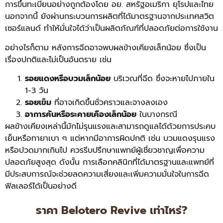
การขึ้นทะเบียนอย่างถูกต้องโดย อย. สหรัฐอเมริกา ยุโรปและไทย
นอกจากนี้ ยังผ่านกระบวนการผลิตที่ได้มาตรฐานจากประเทศสวิต
เซอร์แลนด์ ทำให้มั่นใจได้ว่าเป็นผลิตภัณฑ์ที่ปลอดภัยต่อการใช้งาน
อย่างไรก็ตาม หลังการฉีดอาจพบผลข้างเคียงเล็กน้อย ซึ่งเป็น
เรื่องปกติและไม่เป็นอันตราย เช่น
รอยแดงหรือบวมเล็กน้อย
บริเวณที่ฉีด ซึ่งจะหายไปภายใน
1-3 วัน
รอยเข็ม
ที่อาจเกิดขึ้นชั่วคราวและจางลงเอง
อาการคันหรือระคายเคืองเล็กน้อย
ในบางกรณี
ผลข้างเคียงเหล่านี้มักไม่รุนแรงและสามารถดูแลได้ด้วยการประคบ
เย็นหรือทายาเบา ๆ แต่หากมีอาการผิดปกติ เช่น บวมแดงรุนแรง
หรือปวดมากเกินไป ควรรีบปรึกษาแพทย์ผู้เชี่ยวชาญเพื่อความ
ปลอดภัยสูงสุด ดังนั้น การเลือกคลินิกที่ได้มาตรฐานและแพทย์ที่
มีประสบการณ์จะช่วยลดความเสี่ยงและเพิ่มความมั่นใจในการฉีด
ฟิลเลอร์ได้เป็นอย่างดี
ราคา Belotero Revive เท่าไหร่?