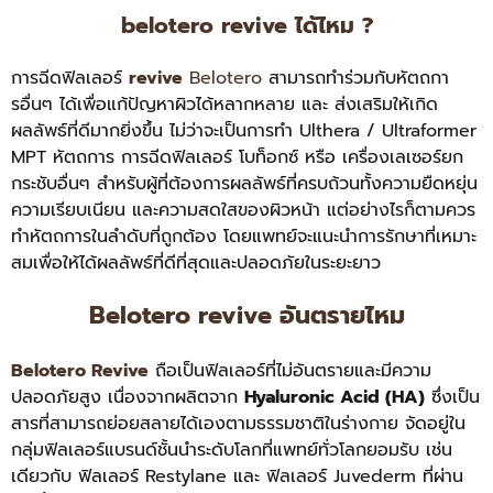
belotero revive ได้ไหม ?
การฉีดฟิลเลอร์
revive
Belotero
สามารถทำร่วมกับหัตถกา
รอื่นๆ ได้เพื่อแก้ปัญหาผิวได้หลากหลาย และ ส่งเสริมให้เกิด
ผลลัพธ์ที่ดีมากยิ่งขึ้น ไม่ว่าจะเป็นการทำ Ulthera / Ultraformer
MPT หัตถการ การฉีดฟิลเลอร์ โบท็อกซ์ หรือ เครื่องเลเซอร์ยก
กระชับอื่นๆ สำหรับผู้ที่ต้องการผลลัพธ์ที่ครบถ้วนทั้งความยืดหยุ่น
ความเรียบเนียน และความสดใสของผิวหน้า แต่อย่างไรก็ตามควร
ทำหัตถการในลำดับที่ถูกต้อง โดยแพทย์จะแนะนำการรักษาที่เหมาะ
สมเพื่อให้ได้ผลลัพธ์ที่ดีที่สุดและปลอดภัยในระยะยาว
Belotero revive อันตรายไหม
Belotero Revive
ถือเป็นฟิลเลอร์ที่ไม่อันตรายและมีความ
ปลอดภัยสูง เนื่องจากผลิตจาก
Hyaluronic Acid (HA)
ซึ่งเป็น
สารที่สามารถย่อยสลายได้เองตามธรรมชาติในร่างกาย จัดอยู่ใน
กลุ่มฟิลเลอร์แบรนด์ชั้นนำระดับโลกที่แพทย์ทั่วโลกยอมรับ เช่น
เดียวกับ ฟิลเลอร์ Restylane และ ฟิลเลอร์ Juvederm ที่ผ่าน