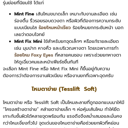
รุ่นย่อยที่นิยมใช้ ได้แก่
Mint Fine
เส้นไหมขนาดเล็ก เหมาะกับงานละเอียด เช่น
ร่องตื้น ริ้วรอยรอบดวงตา หรือผิวที่ต้องการความกระชับ
แบบเนียนใส
ร้อยไหมหน้าเรียว
ร้อยไหมยกกระชับหน้า บอก
เลยว่าตอบโจทย์
Mint Fix Mini
ใช้สำหรับยกจุดเล็กๆ หรือแก้รายละเอียด
เช่น มุมปาก หางคิ้ว และบริเวณหางตา โดยเฉพาะการทำ
ร้อยไหม
Foxy Eyes
ที่หลายคนชอบ เพราะช่วยยกหางตา
ให้ดูเฉี่ยวคมและหน้าเฟียร์ซขึ้นทันที
จะเลือก Mint Fine หรือ Mint Fix Mini ก็ขึ้นอยู่กับความ
ต้องการว่าต้องการงานผิวเนียน หรืองานยกที่เฉพาะจุดครับ
ไหมตาข่าย (Tesslift Soft)
ไหมตาข่าย หรือ Tesslift Soft เป็นไหมละลายที่ถูกออกแบบมาให้มี
“โครงสร้างตาข่าย” คล้ายตาข่ายเล็ก ๆ ห่อหุ้มเส้นไหม ทำให้ยึด
เกาะกับชั้นผิวได้หลายจุดพร้อมกัน แรงดึงจึงสม่ำเสมอและมั่นคง
กว่าไหมเงี่ยงทั่วไป จุดเด่นของไหมตาข่ายคือช่วยยกผิวที่หย่อน