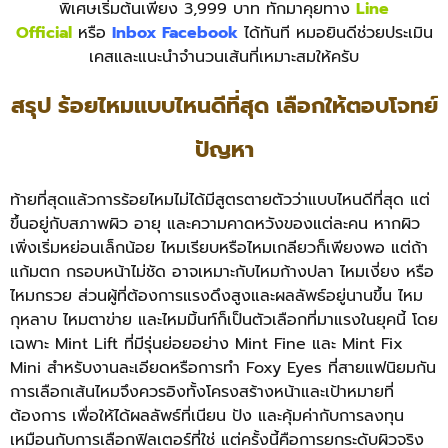
พิเศษเริ่มต้นเพียง 3,999 บาท ทักมาคุยทาง
Line
Official
หรือ
Inbox Facebook
ได้ทันที หมอยินดีช่วยประเมิน
เคสและแนะนำจำนวนเส้นที่เหมาะสมให้ครับ
สรุป ร้อยไหมแบบไหนดีที่สุด เลือกให้ตอบโจทย์
ปัญหา
ท้ายที่สุดแล้วการร้อยไหมไม่ได้มีสูตรตายตัวว่าแบบไหนดีที่สุด แต่
ขึ้นอยู่กับสภาพผิว อายุ และความคาดหวังของแต่ละคน หากผิว
เพิ่งเริ่มหย่อนเล็กน้อย ไหมเรียบหรือไหมเกลียวก็เพียงพอ แต่ถ้า
แก้มตก กรอบหน้าไม่ชัด อาจเหมาะกับไหมก้างปลา ไหมเงี่ยง หรือ
ไหมกรวย ส่วนผู้ที่ต้องการแรงดึงสูงและผลลัพธ์อยู่นานขึ้น ไหม
กุหลาบ ไหมตาข่าย และไหมมิ้นท์ก็เป็นตัวเลือกที่มาแรงในยุคนี้ โดย
เฉพาะ Mint Lift ที่มีรุ่นย่อยอย่าง Mint Fine และ Mint Fix
Mini สำหรับงานละเอียดหรือการทำ Foxy Eyes ที่สายแฟนิยมกัน
การเลือกเส้นไหมจึงควรอิงทั้งโครงสร้างหน้าและเป้าหมายที่
ต้องการ เพื่อให้ได้ผลลัพธ์ที่เนียน ปัง และคุ้มค่ากับการลงทุน
เหมือนกับการเลือกฟิลเตอร์ที่ใช่ แต่ครั้งนี้คือการยกระดับผิวจริง