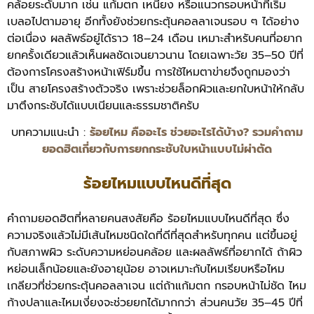
คล้อยระดับมาก เช่น แก้มตก เหนียง หรือแนวกรอบหน้าที่เริ่ม
เบลอไปตามอายุ อีกทั้งยังช่วยกระตุ้นคอลลาเจนรอบ ๆ ได้อย่าง
ต่อเนื่อง ผลลัพธ์อยู่ได้ราว 18–24 เดือน เหมาะสำหรับคนที่อยาก
ยกครั้งเดียวแล้วเห็นผลชัดเจนยาวนาน โดยเฉพาะวัย 35–50 ปีที่
ต้องการโครงสร้างหน้าเฟิร์มขึ้น การใช้ไหมตาข่ายจึงถูกมองว่า
เป็น สายโครงสร้างตัวจริง เพราะช่วยล็อกผิวและยกใบหน้าให้กลับ
มาตึงกระชับได้แบบเนียนและธรรมชาติครับ
บทความแนะนำ :
ร้อยไหม คืออะไร ช่วยอะไรได้บ้าง? รวมคำถาม
ยอดฮิตเกี่ยวกับการยกกระชับใบหน้าแบบไม่ผ่าตัด
ร้อยไหมแบบไหนดีที่สุด
คำถามยอดฮิตที่หลายคนสงสัยคือ ร้อยไหมแบบไหนดีที่สุด ซึ่ง
ความจริงแล้วไม่มีเส้นไหมชนิดใดที่ดีที่สุดสำหรับทุกคน แต่ขึ้นอยู่
กับสภาพผิว ระดับความหย่อนคล้อย และผลลัพธ์ที่อยากได้ ถ้าผิว
หย่อนเล็กน้อยและยังอายุน้อย อาจเหมาะกับไหมเรียบหรือไหม
เกลียวที่ช่วยกระตุ้นคอลลาเจน แต่ถ้าแก้มตก กรอบหน้าไม่ชัด ไหม
ก้างปลาและไหมเงี่ยงจะช่วยยกได้มากกว่า ส่วนคนวัย 35–45 ปีที่