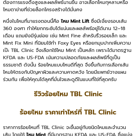
ต้องการแรงดึงสูงและผลลัพธ์นานขึ้น อาจเลือกไหมกุหลาบหรือ
ไหมตาข่ายที่ช่วยล็อกโครงสร้างได้มั่นคง
หนึ่งในไหมที่มาแรงตอนนี้คือ
ไหม Mint Lift
ซึ่งมีเงี่ยงรอบเส้น
360 องศา ทำให้ยกกระชับได้แน่นและผลลัพธ์อยู่ได้นาน 12–18
เดือน แถมยังมีรุ่นย่อย เช่น Mint Fine สำหรับริ้วรอยเล็ก และ
Mint Fix Mini ที่นิยมใช้ทำ Foxy Eyes หรือยกมุมปากเพิ่มความ
เป๊ะ TBL Clinic จึงเลือกใช้ไหม Mint เป็นหลัก เพราะได้มาตรฐาน
KFDA และ US-FDA เน้นความปลอดภัยและผลลัพธ์ที่ดูเป็น
ธรรมชาติ
ดังนั้น ร้อยไหมแบบไหนดีที่สุด จึงขึ้นกับการเลือกเส้น
ไหมให้ตรงกับปัญหาผิวและความคาดหวัง โดยมีแพทย์วางแผน
ร่วมกัน เพื่อให้คุณได้ลุคที่มั่นใจและดูดีในแบบที่ใช่ที่สุดครับ
รีวิวร้อยไหม TBL Clinic
ร้อยไหม ราคาเท่าไหร่ที่ TBL Clinic
ราคาการร้อยไหมที่ TBL Clinic จะขึ้นอยู่กับชนิดไหมและจำนวน
เส้น โดยใช้
ไหม Mint
ที่มีมาตรฐาน KFDA และ US-FDA ซึ่งแบ่ง