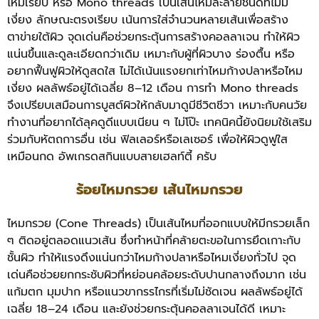
ไหมเรียบ หรือ Mono threads เป็นเส้นไหมละลายชนิดที่ไม่มี
เงี่ยง ลักษณะตรงเรียบ เน้นการใส่จำนวนหลายเส้นเพื่อสร้าง
ตาข่ายใต้ผิว จุดเด่นคือช่วยกระตุ้นการสร้างคอลลาเจน ทำให้ผิว
แน่นขึ้นและดูละเอียดกว่าเดิม เหมาะกับผู้ที่ผิวบาง ร่องตื้น หรือ
อยากฟื้นฟูผิวให้ดูสดใส ไม่ได้เน้นแรงยกเท่าไหมก้างปลาหรือไหม
เงี่ยง ผลลัพธ์อยู่ได้เฉลี่ย 8–12 เดือน การทำ Mono threads
จึงเปรียบเสมือนการบูสต์ผิวให้กลับมาดูมีชีวิตชีวา เหมาะกับคนวัย
ทำงานที่อยากได้ลุคดูดีแบบเนียน ๆ ไม่โป๊ะ เทคนิคนี้ยังนิยมใช้เสริม
ร่วมกับหัตถการอื่น เช่น ฟิลเลอร์หรือเลเซอร์ เพื่อให้ผิวดูฟูใส
เหมือนกด อัพเกรดสกินแบบสายเฮลท์ตี้ ครับ
ร้อยไหมกรวย เส้นไหมกรวย
ไหมกรวย (Cone Threads) เป็นเส้นไหมที่ออกแบบให้มีกรวยเล็ก
ๆ ติดอยู่ตลอดแนวเส้น ซึ่งทำหน้าที่คล้ายตะขอในการยึดเกาะกับ
ชั้นผิว ทำให้แรงดึงแน่นกว่าไหมก้างปลาหรือไหมเงี่ยงทั่วไป จุด
เด่นคือช่วยยกกระชับผิวที่หย่อนคล้อยระดับปานกลางถึงมาก เช่น
แก้มตก มุมปาก หรือแนวขากรรไกรที่เริ่มไม่ชัดเจน ผลลัพธ์อยู่ได้
เฉลี่ย 18–24 เดือน และยังช่วยกระตุ้นคอลลาเจนได้ดี เหมาะ