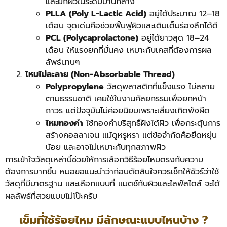
และยกผิวในระดับปานกลาง
PLLA (Poly L-Lactic Acid)
อยู่ได้ประมาณ 12–18
เดือน จุดเด่นคือช่วยฟื้นฟูผิวและเติมเต็มร่องลึกได้ดี
PCL (Polycaprolactone)
อยู่ได้ยาวสุด 18–24
เดือน ให้แรงยกที่มั่นคง เหมาะกับเคสที่ต้องการผล
ลัพธ์นานๆ
ไหมไม่ละลาย (Non-Absorbable Thread)
Polypropylene
วัสดุพลาสติกที่แข็งแรง ไม่สลาย
ตามธรรมชาติ เคยใช้ในงานศัลยกรรมเพื่อยกหน้า
ถาวร แต่ปัจจุบันไม่ค่อยนิยมเพราะเสี่ยงเกิดพังผืด
ไหมทองคำ
ใช้ทองคำบริสุทธิ์ฝังใต้ผิว เพื่อกระตุ้นการ
สร้างคอลลาเจน แม้ดูหรูหรา แต่ข้อจำกัดคือยืดหยุ่น
น้อย และอาจไม่เหมาะกับทุกสภาพผิว
การเข้าใจวัสดุเหล่านี้ช่วยให้การเลือกวิธีร้อยไหมตรงกับความ
ต้องการมากขึ้น หมอขอแนะนำว่าก่อนตัดสินใจควรเช็กให้ชัวร์ว่าใช้
วัสดุที่มีมาตรฐาน และเลือกแบบที่ แมตช์กับผิวและไลฟ์สไตล์ จะได้
ผลลัพธ์ที่สวยแบบไม่โป๊ะครับ
เข็มที่ใช้ร้อยไหม มีลักษณะแบบไหนบ้าง ?