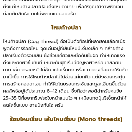
ตั้งแต่ไหมก้างปลาไปจนถึงไหมตาข่าย เพื่อให้คุณได้ภาพชัดเจน
ก่อนตัดสินใจแบบไม่พลาดแน่นอนครับ
ไหมก้างปลา
ไหมก้างปลา (Cog Thread) ถือเป็นตัวท็อปที่หลายคนเลือกเมื่อ
พูดถึงการร้อยไหม จุดเด่นอยู่ที่เส้นไหมมีเงี่ยงเล็ก ๆ คล้ายก้าง
ปลาเรียงตัวรอบเส้น ซึ่งช่วยเกี่ยวและยึดกับชั้นผิว ทำให้เกิดแรง
ดึงและยกผิวขึ้นทันที เหมาะกับผู้ที่เริ่มมีปัญหาผิวหย่อนคล้อยไม่
มาก เช่น กรอบหน้าไม่ชัด แก้มเริ่มตก หรือแนวคางที่อยากให้กลับ
มาเป๊ะขึ้น การใช้ไหมก้างปลาไม่ได้ช่วยแค่ยกผิว แต่ยังช่วยกระตุ้น
การสร้างคอลลาเจน ทำให้ผิวโดยรอบกระชับและดูละเอียดขึ้นด้วย
ผลลัพธ์อยู่ได้ประมาณ 8–12 เดือน ซึ่งถือว่าพอดีสำหรับคนวัย
25–35 ปีที่อยากรีเฟรชใบหน้าแบบไว ๆ เหมือนกดปุ่มรีเซ็ตหน้าให้
สดใสขึ้นแบบ สายปังทันใจ ครับ
ร้อยไหมเรียบ เส้นไหมเรียบ (Mono threads)