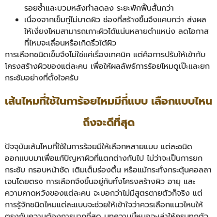
รอยช้ำและบวมหลังทำลดลง ระยะพักฟื้นสั้นกว่า
เนื่องจากเข็มทู่ไม่บาดผิว ช่องที่สร้างขึ้นจึงแคบกว่า ส่งผล
ให้เงี่ยงไหมสามารถเกาะผิวได้แน่นหลายตำแหน่ง ลดโอกาส
ที่ไหมจะเลื่อนหรือเกิดริ้วใต้ผิว
การเลือกชนิดเข็มจึงไม่ใช่แค่เรื่องเทคนิค แต่คือการปรับให้เข้ากับ
โครงสร้างผิวของแต่ละคน เพื่อให้ผลลัพธ์การร้อยไหมดูเป๊ะและยก
กระชับอย่างที่ตั้งใจครับ
เส้นไหมที่ใช้ในการ้อยไหมมีกี่แบบ เลือกแบบไหน
ถึงจะดีที่สุด
ปัจจุบันเส้นไหมที่ใช้ในการร้อยมีให้เลือกหลายแบบ แต่ละชนิด
ออกแบบมาเพื่อแก้ปัญหาผิวที่แตกต่างกันไป ไม่ว่าจะเป็นการยก
กระชับ กรอบหน้าชัด เติมเต็มร่องตื้น หรือแม้กระทั่งกระตุ้นคอลลา
เจนโดยตรง การเลือกจึงขึ้นอยู่กับทั้งโครงสร้างผิว อายุ และ
ความคาดหวังของแต่ละคน จะบอกว่าไม่มีสูตรตายตัวก็จริง แต่
การรู้จักชนิดไหมแต่ละแบบจะช่วยให้เข้าใจว่าควรเลือกแนวไหนให้
ตรงกับความต้องการมากที่สุด บทความนี้หมอจะเล่าให้ครบทุกตัว