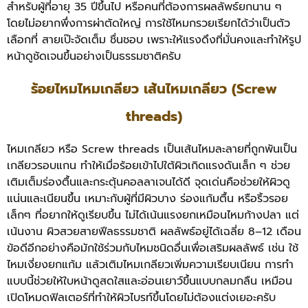
สำหรับผู้ที่อายุ 35 ปีขึ้นไป หรือคนที่ต้องการผลลัพธ์ยกนาน ๆ
โดยไม่อยากพึ่งการผ่าตัดใหญ่ การใช้ไหมกรวยเรียกได้ว่าเป็นตัว
เลือกที่ สายเป๊ะจัดเต็ม ชื่นชอบ เพราะให้แรงดึงที่มั่นคงและทำให้รูป
หน้าดูชัดเจนขึ้นอย่างเป็นธรรมชาติครับ
ร้อยไหมไหมเกลียว เส้นไหมเกลียว (Screw
threads)
ไหมเกลียว หรือ Screw threads เป็นเส้นไหมละลายที่ถูกพันเป็น
เกลียวรอบแกน ทำให้เมื่อร้อยเข้าไปใต้ผิวเกิดแรงดันเล็ก ๆ ช่วย
เติมเต็มร่องตื้นและกระตุ้นคอลลาเจนได้ดี จุดเด่นคือช่วยให้ผิวดู
แน่นและเนียนขึ้น เหมาะกับผู้ที่มีผิวบาง ร่องแก้มตื้น หรือริ้วรอย
เล็กๆ ที่อยากให้ดูเรียบขึ้น ไม่ได้เน้นแรงยกเหมือนไหมก้างปลา แต่
เน้นงาน ผิวสวยสายฟีลธรรมชาติ ผลลัพธ์อยู่ได้เฉลี่ย 8–12 เดือน
ข้อดีอีกอย่างคือมักใช้ร่วมกับไหมชนิดอื่นเพื่อเสริมผลลัพธ์ เช่น ใช้
ไหมเงี่ยงยกแก้ม แล้วเติมไหมเกลียวเพิ่มความเรียบเนียน การทำ
แบบนี้ช่วยให้ใบหน้าดูสดใสและอ่อนเยาว์ขึ้นแบบกลมกลืน เหมือน
เปิดโหมดฟิลเตอร์ที่ทำให้ผิวไบรท์ขึ้นโดยไม่ต้องแต่งเยอะครับ