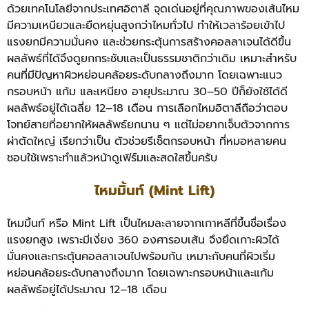
ด้วยเทคโนโลยีจากประเทศอิตาลี จุดเด่นอยู่ที่คุณภาพของเส้นไหม
มีความเหนียวและยืดหยุ่นสูงกว่าไหมทั่วไป ทำให้เวลาร้อยเข้าไป
แรงยกมีความมั่นคง และช่วยกระตุ้นการสร้างคอลลาเจนได้ดีขึ้น
ผลลัพธ์ที่ได้จึงดูยกกระชับและเป็นธรรมชาติกว่าเดิม เหมาะสำหรับ
คนที่มีปัญหาผิวหย่อนคล้อยระดับกลางถึงมาก โดยเฉพาะแนว
กรอบหน้า แก้ม และเหนียง อายุประมาณ 30–50 ปีก็ยังใช้ได้ดี
ผลลัพธ์อยู่ได้เฉลี่ย 12–18 เดือน การเลือกไหมอิตาลีถือว่าตอบ
โจทย์สายที่อยากให้ผลลัพธ์ยกนาน ๆ แต่ไม่อยากเจ็บตัวจากการ
ผ่าตัดใหญ่ เรียกว่าเป็น ตัวช่วยรีเซ็ตกรอบหน้า ที่หมอหลายคน
ชอบใช้เพราะทำแล้วหน้าดูเฟิร์มและสดใสขึ้นครับ
ไหมมิ้นท์ (Mint Lift)
ไหมมิ้นท์ หรือ Mint Lift เป็นไหมละลายจากเกาหลีที่ขึ้นชื่อเรื่อง
แรงยกสูง เพราะมีเงี่ยง 360 องศารอบเส้น จึงยึดเกาะผิวได้
มั่นคงและกระตุ้นคอลลาเจนไปพร้อมกัน เหมาะกับคนที่ผิวเริ่ม
หย่อนคล้อยระดับกลางถึงมาก โดยเฉพาะกรอบหน้าและแก้ม
ผลลัพธ์อยู่ได้ประมาณ 12–18 เดือน