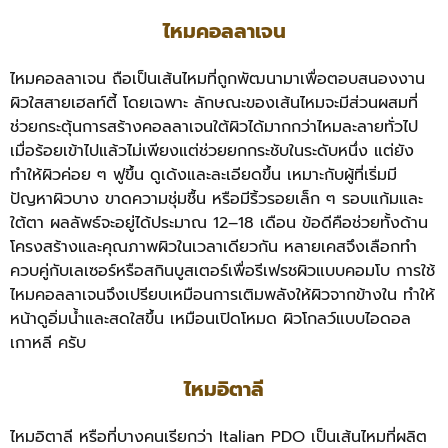
ไหมคอลลาเจน
ไหมคอลลาเจน ถือเป็นเส้นไหมที่ถูกพัฒนามาเพื่อตอบสนองงาน
ผิวใสสายเฮลท์ตี้ โดยเฉพาะ ลักษณะของเส้นไหมจะมีส่วนผสมที่
ช่วยกระตุ้นการสร้างคอลลาเจนใต้ผิวได้มากกว่าไหมละลายทั่วไป
เมื่อร้อยเข้าไปแล้วไม่เพียงแต่ช่วยยกกระชับในระดับหนึ่ง แต่ยัง
ทำให้ผิวค่อย ๆ ฟูขึ้น ดูเด้งและละเอียดขึ้น เหมาะกับผู้ที่เริ่มมี
ปัญหาผิวบาง ขาดความชุ่มชื้น หรือมีริ้วรอยเล็ก ๆ รอบแก้มและ
ใต้ตา ผลลัพธ์จะอยู่ได้ประมาณ 12–18 เดือน ข้อดีคือช่วยทั้งด้าน
โครงสร้างและคุณภาพผิวในเวลาเดียวกัน หลายเคสจึงเลือกทำ
ควบคู่กับเลเซอร์หรือสกินบูสเตอร์เพื่อรีเฟรชผิวแบบคอมโบ การใช้
ไหมคอลลาเจนจึงเปรียบเหมือนการเติมพลังให้ผิวจากข้างใน ทำให้
หน้าดูอิ่มน้ำและสดใสขึ้น เหมือนเปิดโหมด ผิวโกลว์แบบไอดอล
เกาหลี ครับ
ไหมอิตาลี
ไหมอิตาลี หรือที่บางคนเรียกว่า Italian PDO เป็นเส้นไหมที่ผลิต