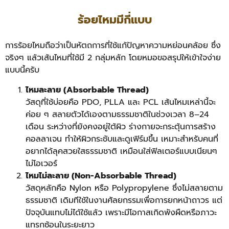
ร้อยไหมมีกี่แบบ
การร้อยไหมถือว่าเป็นหัตถการที่ใช้แก้ปัญหาความหย่อนคล้อย ซึ่ง
จริงๆ แล้วเส้นไหมที่ใช้มี 2 กลุ่มหลัก โดยหมอขอสรุปให้เข้าใจง่าย
แบบนี้ครับ
ไหมละลาย (Absorbable Thread)
วัสดุที่ใช้บ่อยคือ PDO, PLLA และ PCL เส้นไหมเหล่านี้จะ
ค่อย ๆ สลายตัวได้เองตามธรรมชาติในช่วงเวลา 8–24
เดือน ระหว่างที่ยังคงอยู่ใต้ผิว ร่างกายจะกระตุ้นการสร้าง
คอลลาเจน ทำให้ผิวกระชับและดูเฟิร์มขึ้น เหมาะสำหรับคนที่
อยากได้ลุคสวยใสธรรมชาติ เหมือนใส่ฟิลเตอร์แบบเนียนๆ
ไม่โอเวอร์
ไหมไม่ละลาย (Non-Absorbable Thread)
วัสดุหลักคือ Nylon หรือ Polypropylene ซึ่งไม่สลายตาม
ธรรมชาติ เดิมทีใช้ในงานศัลยกรรมเพื่อการยกหน้าถาวร แต่
ปัจจุบันแทบไม่ได้ใช้แล้ว เพราะมีโอกาสเกิดพังผืดหรือภาวะ
แทรกซ้อนในระยะยาว