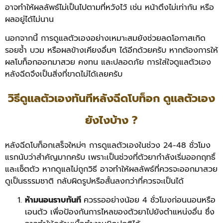
อาจทำให้ผลลัพธ์ไม่เป็นไปตามที่หวังไว้ เช่น หน้าตึงไม่เท่ากัน หรือ
ผลอยู่ได้ไม่นาน
นอกจากนี้ การดูแลตัวเองอย่างเหมาะสมยังช่วยลดโอกาสเกิด
รอยช้ำ บวม หรือผลข้างเคียงอื่นๆ ได้อีกด้วยครับ หากต้องการให้
ผลโบท็อกออกมาสวย คงทน และปลอดภัย การใส่ใจดูแลตัวเอง
หลังฉีดจึงเป็นสิ่งที่ขาดไม่ได้เลยครับ
วิธีดูแลตัวเองทันทีหลังฉีดโบท็อก ดูแลตัวเอง
ยังไงบ้าง ?
หลังฉีดโบท็อกเสร็จใหม่ๆ การดูแลตัวเองในช่วง 24-48 ชั่วโมง
แรกนับว่าสำคัญมากครับ เพราะเป็นช่วงที่ตัวยากำลังเริ่มออกฤทธิ์
และเซ็ตตัว หากดูแลไม่ถูกวิธี อาจทำให้ผลลัพธ์ที่ควรจะออกมาสวย
ดูเป็นธรรมชาติ กลับผิดรูปหรือสั้นลงกว่าที่ควรจะเป็นได้
ห้ามนอนราบทันที
ควรรออย่างน้อย 4 ชั่วโมงก่อนนอนหรือ
เอนตัว เพื่อป้องกันการไหลของตัวยาไปยังตำแหน่งอื่น ซึ่ง