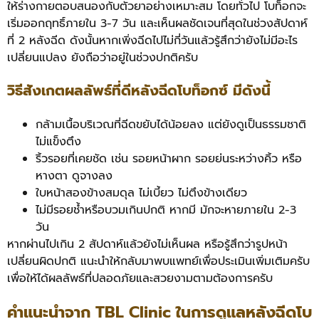
ให้ร่างกายตอบสนองกับตัวยาอย่างเหมาะสม
โดยทั่วไป โบท็อกจะ
เริ่มออกฤทธิ์ภายใน 3-7 วัน และเห็นผลชัดเจนที่สุดในช่วงสัปดาห์
ที่ 2 หลังฉีด ดังนั้นหากเพิ่งฉีดไปไม่กี่วันแล้วรู้สึกว่ายังไม่มีอะไร
เปลี่ยนแปลง ยังถือว่าอยู่ในช่วงปกติครับ
วิธีสังเกตผลลัพธ์ที่ดีหลังฉีดโบท็อกซ์ มีดังนี้
กล้ามเนื้อบริเวณที่ฉีดขยับได้น้อยลง แต่ยังดูเป็นธรรมชาติ
ไม่แข็งตึง
ริ้วรอยที่เคยชัด เช่น รอยหน้าผาก รอยย่นระหว่างคิ้ว หรือ
หางตา ดูจางลง
ใบหน้าสองข้างสมดุล ไม่เบี้ยว ไม่ตึงข้างเดียว
ไม่มีรอยช้ำหรือบวมเกินปกติ หากมี มักจะหายภายใน 2-3
วัน
หากผ่านไปเกิน 2 สัปดาห์แล้วยังไม่เห็นผล หรือรู้สึกว่ารูปหน้า
เปลี่ยนผิดปกติ แนะนำให้กลับมาพบแพทย์เพื่อประเมินเพิ่มเติมครับ
เพื่อให้ได้ผลลัพธ์ที่ปลอดภัยและสวยงามตามต้องการครับ
คำแนะนำจาก TBL Clinic ในการดูแลหลังฉีดโบ