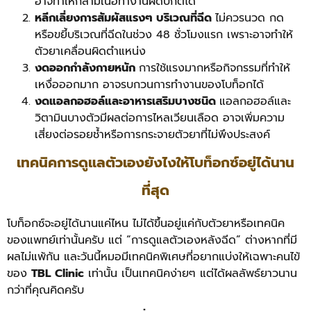
อาจทำให้กล้ามเนื้อทำงานผิดปกติได้
หลีกเลี่ยงการสัมผัสแรงๆ บริเวณที่ฉีด
ไม่ควรนวด กด
หรือขยี้บริเวณที่ฉีดในช่วง 48 ชั่วโมงแรก เพราะอาจทำให้
ตัวยาเคลื่อนผิดตำแหน่ง
งดออกกำลังกายหนัก
การใช้แรงมากหรือกิจกรรมที่ทำให้
เหงื่อออกมาก อาจรบกวนการทำงานของโบท็อกได้
งดแอลกอฮอล์และอาหารเสริมบางชนิด
แอลกอฮอล์และ
วิตามินบางตัวมีผลต่อการไหลเวียนเลือด อาจเพิ่มความ
เสี่ยงต่อรอยช้ำหรือการกระจายตัวยาที่ไม่พึงประสงค์
เทคนิคการดูแลตัวเองยังไงให้โบท็อกซ์อยู่ได้นาน
ที่สุด
โบท็อกซ์จะอยู่ได้นานแค่ไหน ไม่ได้ขึ้นอยู่แค่กับตัวยาหรือเทคนิค
ของแพทย์เท่านั้นครับ แต่ “การดูแลตัวเองหลังฉีด” ต่างหากที่มี
ผลไม่แพ้กัน และวันนี้หมอมีเทคนิคพิเศษที่อยากแบ่งให้เฉพาะคนไข้
ของ
TBL Clinic
เท่านั้น เป็นเทคนิคง่ายๆ แต่ได้ผลลัพธ์ยาวนาน
กว่าที่คุณคิดครับ