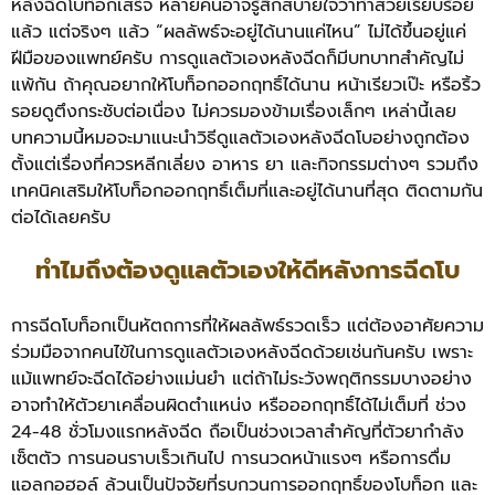
หลังฉีดโบท็อกเสร็จ หลายคนอาจรู้สึกสบายใจว่าทำสวยเรียบร้อย
แล้ว แต่จริงๆ แล้ว “ผลลัพธ์จะอยู่ได้นานแค่ไหน” ไม่ได้ขึ้นอยู่แค่
ฝีมือของแพทย์ครับ การดูแลตัวเองหลังฉีดก็มีบทบาทสำคัญไม่
แพ้กัน ถ้าคุณอยากให้โบท็อกออกฤทธิ์ได้นาน หน้าเรียวเป๊ะ หรือริ้ว
รอยดูตึงกระชับต่อเนื่อง ไม่ควรมองข้ามเรื่องเล็กๆ เหล่านี้เลย
บทความนี้หมอจะมาแนะนำวิธีดูแลตัวเองหลังฉีดโบอย่างถูกต้อง
ตั้งแต่เรื่องที่ควรหลีกเลี่ยง อาหาร ยา และกิจกรรมต่างๆ รวมถึง
เทคนิคเสริมให้โบท็อกออกฤทธิ์เต็มที่และอยู่ได้นานที่สุด ติดตามกัน
ต่อได้เลยครับ
ทำไมถึงต้องดูแลตัวเองให้ดีหลังการฉีดโบ
การฉีดโบท็อกเป็นหัตถการที่ให้ผลลัพธ์รวดเร็ว แต่ต้องอาศัยความ
ร่วมมือจากคนไข้ในการดูแลตัวเองหลังฉีดด้วยเช่นกันครับ เพราะ
แม้แพทย์จะฉีดได้อย่างแม่นยำ แต่ถ้าไม่ระวังพฤติกรรมบางอย่าง
อาจทำให้ตัวยาเคลื่อนผิดตำแหน่ง หรือออกฤทธิ์ได้ไม่เต็มที่
ช่วง
24-48 ชั่วโมงแรกหลังฉีด ถือเป็นช่วงเวลาสำคัญที่ตัวยากำลัง
เซ็ตตัว การนอนราบเร็วเกินไป การนวดหน้าแรงๆ หรือการดื่ม
แอลกอฮอล์ ล้วนเป็นปัจจัยที่รบกวนการออกฤทธิ์ของโบท็อก และ