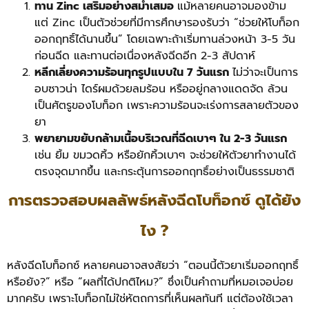
ทาน Zinc เสริมอย่างสม่ำเสมอ
แม้หลายคนอาจมองข้าม
แต่ Zinc เป็นตัวช่วยที่มีการศึกษารองรับว่า “ช่วยให้โบท็อก
ออกฤทธิ์ได้นานขึ้น” โดยเฉพาะถ้าเริ่มทานล่วงหน้า 3-5 วัน
ก่อนฉีด และทานต่อเนื่องหลังฉีดอีก 2-3 สัปดาห์
หลีกเลี่ยงความร้อนทุกรูปแบบใน 7 วันแรก
ไม่ว่าจะเป็นการ
อบซาวน่า ไดร์ผมด้วยลมร้อน หรืออยู่กลางแดดจัด ล้วน
เป็นศัตรูของโบท็อก เพราะความร้อนจะเร่งการสลายตัวของ
ยา
พยายามขยับกล้ามเนื้อบริเวณที่ฉีดเบาๆ ใน 2-3 วันแรก
เช่น ยิ้ม ขมวดคิ้ว หรือยักคิ้วเบาๆ จะช่วยให้ตัวยาทำงานได้
ตรงจุดมากขึ้น และกระตุ้นการออกฤทธิ์อย่างเป็นธรรมชาติ
การตรวจสอบผลลัพธ์หลังฉีดโบท็อกซ์ ดูได้ยัง
ไง ?
หลังฉีดโบท็อกซ์ หลายคนอาจสงสัยว่า “ตอนนี้ตัวยาเริ่มออกฤทธิ์
หรือยัง?” หรือ “ผลที่ได้ปกติไหม?” ซึ่งเป็นคำถามที่หมอเจอบ่อย
มากครับ เพราะโบท็อกไม่ใช่หัตถการที่เห็นผลทันที แต่ต้องใช้เวลา