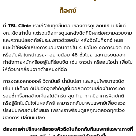
ท็อกซ์
ที่
TBL Clinic
เราใส่ใจในทุกขั้นตอนของการดูแลคนไข้ ไม่ใช่แค่
ขณะฉีดเท่านั้น แต่รวมถึงการดูแลหลังฉีดที่มีผลต่อความสวยงาม
และความปลอดภัยในระยะยาวด้วยครับ
หลังฉีดโบท็อกซ์ หมอ
แนะนำให้หลีกเลี่ยงการนอนราบภายใน 4 ชั่วโมง งดการนวด กด
หรือสัมผัสใบหน้าแรงๆ อย่างน้อย 48 ชั่วโมง และควรงดออก
กำลังกายหนักหรืออยู่ในที่ร้อนจัด เช่น ซาวน่า หรืออบไอน้ำ เพื่อไม่
ให้ตัวยาเคลื่อนจากตำแหน่งที่ฉีด
การงดแอลกอฮอล์ วิตามินอี น้ำมันปลา และสมุนไพรบางชนิด
เช่น แปะก๊วย ก็เป็นอีกจุดสำคัญที่ช่วยลดความเสี่ยงในการเกิด
รอยช้ำหรือผลข้างเคียงได้ดีครับ สุดท้าย หากมีอาการผิดปกติ
หรือรู้สึกไม่มั่นใจในผลลัพธ์ สามารถกลับมาพบแพทย์เพื่อตรวจ
ประเมินเพิ่มเติมได้เสมอ เพราะเราพร้อมดูแลคุณตลอดทุกช่วง
ของการเปลี่ยนแปลง
ต้องการคำปรึกษาหรือจองคิวฉีดโบท็อกกับทีมแพทย์เฉพาะทางที่