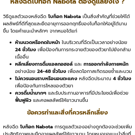
หลังฉีดโบท็อก Nabota ต้องดูแลยังไง ?
วิธีดูแลตัวเองหลังฉีด
โบท็อก Nabota
เป็นสิ่งสำคัญที่ช่วยให้ได้
ผลลัพธ์ที่ดีที่สุดและยืดอายุการออกฤทธิ์ของโบท็อกให้อยู่ได้นาน
ขึ้น โดยคำแนะนำหลักๆ จากหมอได้แก่
ห้ามนวดหรือกดใบหน้า
ในบริเวณที่ฉีดเป็นเวลาอย่างน้อย
24 ชั่วโมง
เพื่อป้องกันการกระจายตัวของตัวยาไปยังกล้าม
เนื้ออื่น
หลีกเลี่ยงการดื่มแอลกอฮอล์
และ
การออกกำลังกายหนัก
อย่างน้อย
24-48 ชั่วโมง
เพื่อลดโอกาสเกิดรอยช้ำและบวม
ไม่ควรนอนราบหรือนอนตะแคง
หลังฉีดประมาณ
4 ชั่วโมง
เพื่อป้องกันการไหลของตัวยา
ควรดื่มน้ำมากๆ
และรับประทานอาหารที่มีประโยชน์เพื่อช่วย
ฟื้นฟูผิว
และคงผลลัพธ์ให้ยาวนานขึ้น
ข้อควรทำและสิ่งที่ควรหลีกเลี่ยง
หลังฉีด
โบท็อก Nabota
การดูแลตัวเองอย่างถูกต้องจะช่วยเพิ่ม
ประสิทธิภาพและยืดอายุผลลัพธ์ให้ยาวนาน โดยหมอขอแนะนำสิ่งที่