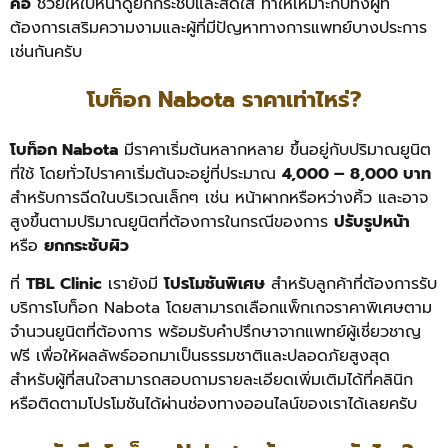
คอ
ช่วยให้ใบหน้าดูยกกระชับและสดใส ทำให้เหมาะกับทั้งผู้ที่
ต้องการเสริมความงามและผู้ที่มีปัญหาทางการแพทย์บางประการ
เช่นกันครับ
โบท็อก Nabota ราคาเท่าไหร่?
โบท็อก Nabota
มีราคาเริ่มต้นหลากหลาย ขึ้นอยู่กับปริมาณยูนิต
ที่ใช้ โดยทั่วไปราคาเริ่มต้นจะอยู่ที่ประมาณ
4,000 – 8,000 บาท
สำหรับการฉีดในบริเวณเล็กๆ เช่น หน้าผากหรือหว่างคิ้ว และอาจ
สูงขึ้นตามปริมาณยูนิตที่ต้องการในกรณีของการ
ปรับรูปหน้า
หรือ
ยกกระชับผิว
ที่
TBL Clinic
เรายังมี
โปรโมชันพิเศษ
สำหรับลูกค้าที่ต้องการรับ
บริการโบท็อก Nabota โดยสามารถเลือกแพ็กเกจราคาพิเศษตาม
จำนวนยูนิตที่ต้องการ พร้อมรับคำปรึกษาจากแพทย์ผู้เชี่ยวชาญ
ฟรี เพื่อให้ผลลัพธ์ออกมาเป็นธรรมชาติและปลอดภัยสูงสุด
สำหรับผู้ที่สนใจสามารถสอบถามรายละเอียดเพิ่มเติมได้ที่คลินิก
หรือติดตามโปรโมชันได้ผ่านช่องทางออนไลน์ของเราได้เลยครับ