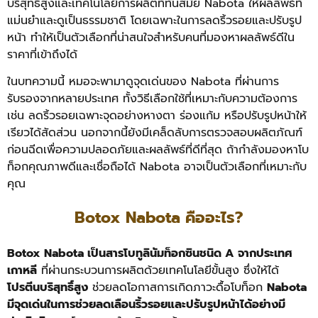
บริสุทธิ์สูงและเทคโนโลยีการผลิตที่ทันสมัย Nabota ให้ผลลัพธ์ที่
แม่นยำและดูเป็นธรรมชาติ โดยเฉพาะในการลดริ้วรอยและปรับรูป
หน้า ทำให้เป็นตัวเลือกที่น่าสนใจสำหรับคนที่มองหาผลลัพธ์ดีใน
ราคาที่เข้าถึงได้
ในบทความนี้ หมอจะพามาดูจุดเด่นของ Nabota ที่ผ่านการ
รับรองจากหลายประเทศ ทั้งวิธีเลือกใช้ที่เหมาะกับความต้องการ
เช่น ลดริ้วรอยเฉพาะจุดอย่างหางตา ร่องแก้ม หรือปรับรูปหน้าให้
เรียวได้สัดส่วน นอกจากนี้ยังมีเคล็ดลับการตรวจสอบผลิตภัณฑ์
ก่อนฉีดเพื่อความปลอดภัยและผลลัพธ์ที่ดีที่สุด ถ้ากำลังมองหาโบ
ท็อกคุณภาพดีและเชื่อถือได้ Nabota อาจเป็นตัวเลือกที่เหมาะกับ
คุณ
Botox Nabota คืออะไร?
Botox Nabota เป็นสารโบทูลินัมท็อกซินชนิด A จากประเทศ
เกาหลี
ที่ผ่านกระบวนการผลิตด้วยเทคโนโลยีขั้นสูง ซึ่งให้ได้
โปรตีนบริสุทธิ์สูง
ช่วยลดโอกาสการเกิดภาวะดื้อโบท็อก
Nabota
มีจุดเด่นในการช่วยลดเลือนริ้วรอยและปรับรูปหน้าได้อย่างมี