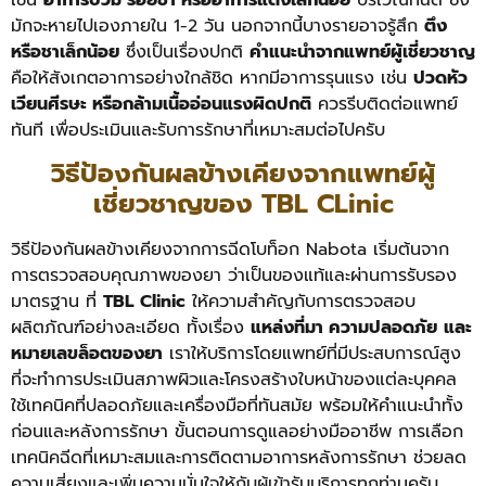
มักจะหายไปเองภายใน 1-2 วัน นอกจากนี้บางรายอาจรู้สึก
ตึง
หรือชาเล็กน้อย
ซึ่งเป็นเรื่องปกติ
คำแนะนำจากแพทย์ผู้เชี่ยวชาญ
คือให้สังเกตอาการอย่างใกล้ชิด หากมีอาการรุนแรง เช่น
ปวดหัว
เวียนศีรษะ หรือกล้ามเนื้ออ่อนแรงผิดปกติ
ควรรีบติดต่อแพทย์
ทันที เพื่อประเมินและรับการรักษาที่เหมาะสมต่อไปครับ
วิธีป้องกันผลข้างเคียงจากแพทย์ผู้
เชี่ยวชาญของ TBL CLinic
วิธีป้องกันผลข้างเคียงจากการฉีดโบท็อก Nabota เริ่มต้นจาก
การตรวจสอบคุณภาพของยา ว่าเป็นของแท้และผ่านการรับรอง
มาตรฐาน ที่
TBL Clinic
ให้ความสำคัญกับการตรวจสอบ
ผลิตภัณฑ์อย่างละเอียด ทั้งเรื่อง
แหล่งที่มา ความปลอดภัย
และ
หมายเลขล็อตของยา
เราให้บริการโดยแพทย์ที่มีประสบการณ์สูง
ที่จะทำการประเมินสภาพผิวและโครงสร้างใบหน้าของแต่ละบุคคล
ใช้เทคนิคที่ปลอดภัยและเครื่องมือที่ทันสมัย พร้อมให้คำแนะนำทั้ง
ก่อนและหลังการรักษา ขั้นตอนการดูแลอย่างมืออาชีพ การเลือก
เทคนิคฉีดที่เหมาะสมและการติดตามอาการหลังการรักษา ช่วยลด
ความเสี่ยงและเพิ่มความมั่นใจให้กับผู้เข้ารับบริการทุกท่านครับ