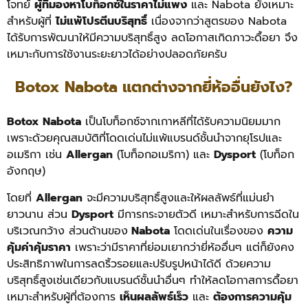
โจทย์
ผู้ที่มองหาโบท็อกซ์ในราคาไม่แพง
และ Nabota ยังเหมาะ
สำหรับผู้ที่
ไม่แพ้โปรตีนบริสุทธิ์
เนื่องจากว่าสูตรของ Nabota
ได้รับการพัฒนาให้มีความบริสุทธิ์สูง ลดโอกาสเกิดภาวะดื้อยา จึง
เหมาะกับการใช้งานระยะยาวได้อย่างปลอดภัยครับ
Botox Nabota แตกต่างจากยี่ห้ออื่นยังไง?
Botox Nabota
เป็นโบท็อกซ์จากเกาหลีที่ได้รับความนิยมมาก
เพราะด้วยคุณสมบัติที่โดดเด่นไม่แพ้แบรนด์ชั้นนำจากยุโรปและ
อเมริกา เช่น
Allergan
(โบท็อกอเมริกา) และ
Dysport
(โบท็อก
อังกฤษ)
โดยที่
Allergan
จะมีความบริสุทธิ์สูงและให้ผลลัพธ์ที่แม่นยำ
ยาวนาน ส่วน
Dysport
มีการกระจายตัวดี เหมาะสำหรับการฉีดใน
บริเวณกว้าง
ส่วนด้านของ
Nabota
โดดเด่นในเรื่องของ
ความ
คุ้มค่าคุ้มราคา
เพราะว่ามีราคาที่ย่อมเยากว่ายี่ห้ออื่นๆ แต่ก็ยังคง
ประสิทธิภาพในการลดริ้วรอยและปรับรูปหน้าได้ดี ด้วยความ
บริสุทธิ์สูงเช่นเดียวกับแบรนด์ชั้นนำอื่นๆ ทำให้ลดโอกาสการดื้อยา
เหมาะสำหรับผู้ที่ต้องการ
เห็นผลลัพธ์เร็ว
และ
ต้องการความคุ้ม