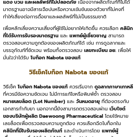
แดง บวม และผลลัพธ์ที่ไม่ปลอดภัย
เนื่องจากผลิตภัณฑ์ที่ไม่ได้
มาตรฐานอาจมีสารเจือปนหรือความเข้มข้นของตัวยาที่ไม่คงที่
ทำให้เสี่ยงต่อการดื้อยาและผลลัพธ์ที่ไม่เป็นธรรมชาติ
เพื่อหลีกเลี่ยงความเสี่ยงที่ผู้ใช้ไม่อยากให้เกิดขึ้น ควรเลือก
คลินิก
ที่ได้รับการรับรองมาตรฐาน
และ
แพทย์ผู้เชี่ยวชาญ
สามารถ
ตรวจสอบความถูกต้องของผลิตภัณฑ์ได้ เช่น การดูฉลากและ
บรรจุภัณฑ์ที่ชัดเจน พร้อมทั้งตรวจสอบ
เลขทะเบียน อย.
เพื่อให้
มั่นใจว่าได้รับ
โบท็อก Nabota ของแท้
วิธีเช็คโบท็อก Nabota ของแท้
วิธีเช็ค
โบท็อก Nabota ของแท้
ควรเริ่มจาก
ดูฉลากภาษาเกาหลี
ที่ควรมีข้อความชัดเจน ไม่มีการแก้ไขหรือพิมพ์ซ้ำ ตรวจสอบ
หมายเลขล็อต (Lot Number)
และ
วันหมดอายุ
ที่ต้องตรงกับ
เอกสารกำกับยา นอกจากนี้ยังสามารถตรวจสอบผ่าน
เว็บไซต์
ของบริษัทผู้ผลิต Daewoong Pharmaceutical
โดยใช้หมาย
เลขล็อตเพื่อตรวจสอบความถูกต้อง
ควรเลือกฉีดโบท็อกใน
คลินิกที่มีใบรับรองผลิตภัณฑ์
และดำเนินการโดย
แพทย์ผู้