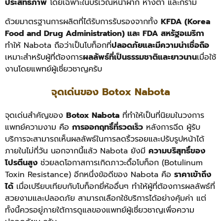
ประสิทธิภาพ
โดยเฉพาะในบริเวณหน้าผาก หางตา และกราม
ด้วยมาตรฐานการผลิตที่ได้รับการรับรองจากทั้ง
KFDA (Korea
Food and Drug Administration) และ FDA สหรัฐอเมริกา
ทำให้ Nabota ถือว่าเป็นโบท็อกที่
ปลอดภัยและมีความน่าเชื่อถือ
เหมาะสำหรับผู้ที่ต้องการ
ผลลัพธ์ที่เป็นธรรมชาติและยาวนาน
เมื่อใช้
งานโดยแพทย์ผู้เชี่ยวชาญครับ
จุดเด่นของ Botox Nabota
จุดเด่นสำคัญของ
Botox Nabota
ที่ทำให้เป็นที่นิยมในวงการ
แพทย์ความงาม คือ
การออกฤทธิ์ที่รวดเร็ว
หลังการฉีด ผู้รับ
บริการจะสามารถเห็นผลลัพธ์ในการลดริ้วรอยและปรับรูปหน้าได้
ภายในไม่กี่วัน นอกจากนี้แล้ว Nabota ยังมี
ความบริสุทธิ์ของ
โปรตีนสูง
ช่วยลดโอกาสการเกิดภาวะดื้อโบท็อก (Botulinum
Toxin Resistance)
อีกหนึ่งข้อดีของ Nabota คือ
ราคาเข้าถึง
ได้
เมื่อเปรียบเทียบกับโบท็อกยี่ห้ออื่นๆ ทำให้ผู้ที่ต้องการผลลัพธ์ที่
สวยงามและปลอดภัย สามารถเลือกใช้บริการได้อย่างคุ้มค่า แต่
ทั้งนี้ควรอยู่ภายใต้การดูแลของแพทย์ผู้เชี่ยวชาญเพื่อความ