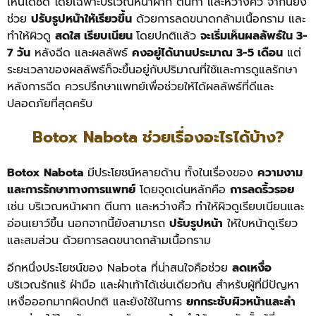
เห็นได้ชัด โดยเฉพาะบริเวณหน้าผาก ตีนกา และหว่างคิ้ว จากนี้ยัง
ช่วย
ปรับรูปหน้าให้เรียวขึ้น
ด้วยการลดขนาดกล้ามเนื้อกราม และ
ทำให้ผิวดู
สดใส เรียบเนียน
โดยปกติแล้ว
จะเริ่มเห็นผลลัพธ์ใน 3-
7 วัน
หลังฉีด และผลลัพธ์
คงอยู่ได้นานประมาณ 3-5 เดือน
แต่
ระยะเวลาของผลลัพธ์ก็จะขึ้นอยู่กับปริมาณที่ใช้และการดูแลรักษา
หลังการฉีด ควรปรึกษาแพทย์เพื่อช่วยให้ได้ผลลัพธ์ที่ดีและ
ปลอดภัยที่สุดครับ
Botox Nabota ช่วยเรื่องอะไรได้บ้าง?
Botox Nabota
มีประโยชน์หลายด้าน ทั้งในเรื่องของ
ความงาม
และการรักษาทางการแพทย์
โดยจุดเด่นหลักคือ
การลดริ้วรอย
เช่น บริเวณหน้าผาก ตีนกา และหว่างคิ้ว ทำให้ผิวดูเรียบเนียนและ
อ่อนเยาว์ขึ้น นอกจากนี้ยังสามารถ
ปรับรูปหน้า
ให้ใบหน้าดูเรียว
และสมส่วน ด้วยการลดขนาดกล้ามเนื้อกราม
อีกหนึ่งประโยชน์ของ Nabota ที่น่าสนใจคือช่วย
ลดเหงื่อ
บริเวณรักแร้ ฝ่ามือ และฝ่าเท้าได้เช่นเดียวกัน สำหรับผู้ที่มีปัญหา
เหงื่อออกมากผิดปกติ และยังใช้ในการ
ยกกระชับผิวหน้าและลำ