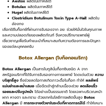
Aestox
ผลิตในเกาหลีใต้
Botulax
ผลิตในเกาหลีใต้
Hugel
ผลิตในเกาหลีใต้
Clostridium Botulinum Toxin Type A-Hall
: ผลิตใน
ฮ่องกง
เลือกใช้โบท็อกซ์ที่ผ่านการรับรองจาก อย. ช่วยให้มั่นใจในคุณภาพ
และความปลอดภัยของผลิตภัณฑ์ จึงควรปรึกษาแพทย์ผู้
เชี่ยวชาญเพื่อรับคำแนะนำที่เหมาะสมกับความต้องการและปัญหา
ของแต่ละบุคคลครับ
Botox Allergan (โบท็อกอเมริกา)
Botox Allergan
เป็นสารโบทูลินั่มท็อกซินชนิด A จาก
สหรัฐอเมริกาที่ได้รับการรับรองทางการแพทย์ โดดเด่นด้วย
ความ
บริสุทธิ์สูง
ซึ่งช่วยลดโอกาสเกิดภาวะดื้อโบท็อก ทำให้
ผลลัพธ์
แม่นยำและสม่ำเสมอ
เมื่อฉีดเข้าสู่กล้ามเนื้อจะช่วย
ลดเลือนริ้ว
รอยและปรับรูปหน้า
ได้อย่างเป็นธรรมชาติ โดยเฉพาะบริเวณหน้า
ผาก หางตา และกราม ด้วยเทคโนโลยีการผลิตขั้นสูง
Botox
Allergan
มี
การกระจายตัวยาในระดับที่คาดการณ์ได้
ทำให้เหมาะ