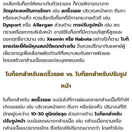
จะเลือกโบท็อกให้เหมาะกับตัวเราเอง ก็ควรพิจารณาจาก
วัตถุประสงค์ในการรักษา
เช่น
ลดริ้วรอย
บริเวณหน้าผาก ตีนกา
หรือระหว่างคิ้ว ควรเลือกโบท็อกที่มีการกระจายตัวดี เช่น
Dysport
หรือ
Allergan
ส่วนด้าน
การปรับรูปหน้า
เช่น ลด
กรามหรือยกกระชับใบหน้า อาจใช้โบท็อกที่มีความบริสุทธิ์สูงและ
ออกฤทธิ์ยาวนาน เช่น
Xeomin หรือ Nabota
อย่างไรก็ตาม
โบท็
อกแต่ละยี่ห้อมีคุณสมบัติแตกต่างกัน
จึงควรปรึกษากับแพทย์ผู้
เชี่ยวชาญเพื่อเลือกผลิตภัณฑ์ที่เหมาะสมกับสภาพผิวและ
โครงสร้างกล้ามเนื้อของแต่ละบุคคลนะครับ
โบท็อกสำหรับลดริ้วรอย vs. โบท็อกสำหรับปรับรูป
หน้า
โบท็อกสำหรับ
ลดริ้วรอย
จะเน้นไปที่การผ่อนคลายกล้ามเนื้อที่ทำให้
เกิดรอยย่น เช่น บริเวณหน้าผาก ตีนกา หรือร่องคิ้ว ปริมาณที่ใช้
มักอยู่ระหว่าง
10-30 ยูนิตต่อจุด
ส่วนทางด้าน
โบท็อกสำหรับ
ปรับรูปหน้า
จะเน้นลดขนาดกล้ามเนื้อ เช่น กล้ามเนื้อกรามหรือ
กล้ามเนื้อแนวขากรรไกร ซึ่งต้องใช้ปริมาณมากกว่า โดยทั่วไปจะ