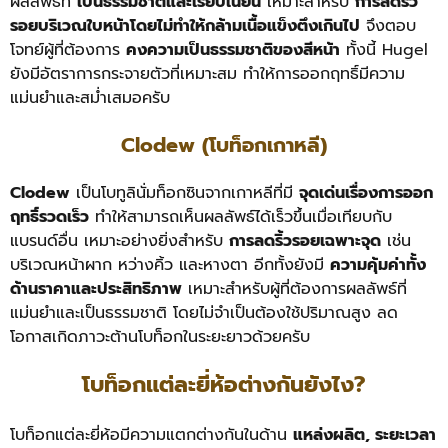
ผลลัพธ์ที่
เป็นธรรมชาติและเรียบเนียน
เหมาะสำหรับ
การลดริ้ว
รอยบริเวณใบหน้าโดยไม่ทำให้กล้ามเนื้อแข็งตึงเกินไป
จึงตอบ
โจทย์ผู้ที่ต้องการ
คงความเป็นธรรมชาติของสีหน้า
ทั้งนี้ Hugel
ยังมีอัตราการกระจายตัวที่เหมาะสม ทำให้การออกฤทธิ์มีความ
แม่นยำและสม่ำเสมอครับ
Clodew (โบท็อกเกาหลี)
Clodew
เป็นโบทูลินั่มท็อกซินจากเกาหลีที่มี
จุดเด่นเรื่องการออก
ฤทธิ์รวดเร็ว
ทำให้สามารถเห็นผลลัพธ์ได้เร็วขึ้นเมื่อเทียบกับ
แบรนด์อื่น เหมาะอย่างยิ่งสำหรับ
การลดริ้วรอยเฉพาะจุด
เช่น
บริเวณหน้าผาก หว่างคิ้ว และหางตา อีกทั้งยังมี
ความคุ้มค่าทั้ง
ด้านราคาและประสิทธิภาพ
เหมาะสำหรับผู้ที่ต้องการผลลัพธ์ที่
แม่นยำและเป็นธรรมชาติ โดยไม่จำเป็นต้องใช้ปริมาณสูง ลด
โอกาสเกิดภาวะต้านโบท็อกในระยะยาวด้วยครับ
โบท็อกแต่ละยี่ห้อต่างกันยังไง?
โบท็อกแต่ละยี่ห้อมีความแตกต่างกันในด้าน
แหล่งผลิต, ระยะเวลา