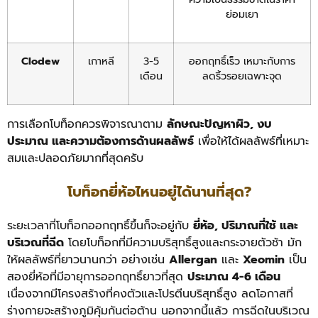
ย่อมเยา
Clodew
เกาหลี
3-5
ออกฤทธิ์เร็ว เหมาะกับการ
เดือน
ลดริ้วรอยเฉพาะจุด
การเลือกโบท็อกควรพิจารณาตาม
ลักษณะปัญหาผิว, งบ
ประมาณ และความต้องการด้านผลลัพธ์
เพื่อให้ได้ผลลัพธ์ที่เหมาะ
สมและปลอดภัยมากที่สุดครับ
โบท็อกยี่ห้อไหนอยู่ได้นานที่สุด?
ระยะเวลาที่โบท็อกออกฤทธิ์ขึ้นก็จะอยู่กับ
ยี่ห้อ, ปริมาณที่ใช้ และ
บริเวณที่ฉีด
โดยโบท็อกที่มีความบริสุทธิ์สูงและกระจายตัวช้า มัก
ให้ผลลัพธ์ที่ยาวนานกว่า อย่างเช่น
Allergan
และ
Xeomin
เป็น
สองยี่ห้อที่มีอายุการออกฤทธิ์ยาวที่สุด
ประมาณ 4-6 เดือน
เนื่องจากมีโครงสร้างที่คงตัวและโปรตีนบริสุทธิ์สูง ลดโอกาสที่
ร่างกายจะสร้างภูมิคุ้มกันต่อต้าน นอกจากนี้แล้ว การฉีดในบริเวณ