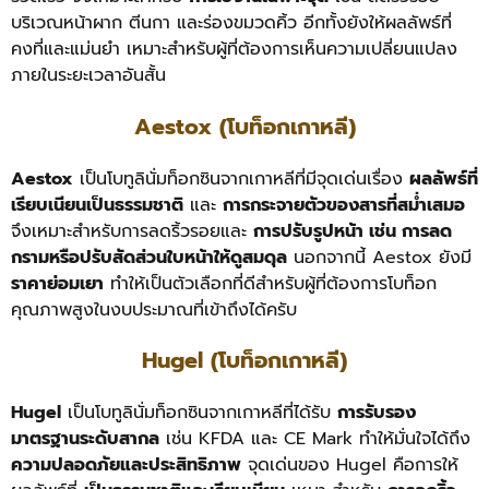
บริเวณหน้าผาก ตีนกา และร่องขมวดคิ้ว อีกทั้งยังให้ผลลัพธ์ที่
คงที่และแม่นยำ เหมาะสำหรับผู้ที่ต้องการเห็นความเปลี่ยนแปลง
ภายในระยะเวลาอันสั้น
Aestox (โบท็อกเกาหลี)
Aestox
เป็นโบทูลินั่มท็อกซินจากเกาหลีที่มีจุดเด่นเรื่อง
ผลลัพธ์ที่
เรียบเนียนเป็นธรรมชาติ
และ
การกระจายตัวของสารที่สม่ำเสมอ
จึงเหมาะสำหรับการลดริ้วรอยและ
การปรับรูปหน้า เช่น การลด
กรามหรือปรับสัดส่วนใบหน้าให้ดูสมดุล
นอกจากนี้ Aestox ยังมี
ราคาย่อมเยา
ทำให้เป็นตัวเลือกที่ดีสำหรับผู้ที่ต้องการโบท็อก
คุณภาพสูงในงบประมาณที่เข้าถึงได้ครับ
Hugel (โบท็อกเกาหลี)
Hugel
เป็นโบทูลินั่มท็อกซินจากเกาหลีที่ได้รับ
การรับรอง
มาตรฐานระดับสากล
เช่น KFDA และ CE Mark ทำให้มั่นใจได้ถึง
ความปลอดภัยและประสิทธิภาพ
จุดเด่นของ Hugel คือการให้