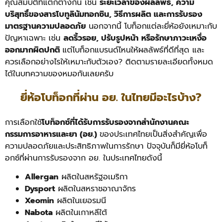
คุณสมบัติที่แตกต่างกัน เช่น
ระยะเวลาของผลลัพธ์, ความ
บริสุทธิ์ของสารโบทูลินัมทอกซิน, วิธีการผลิต และการรับรอง
มาตรฐานความปลอดภัย
นอกจากนี้ โบท็อกแต่ละยี่ห้อยังเหมาะกับ
ปัญหาเฉพาะ เช่น
ลดริ้วรอย, ปรับรูปหน้า หรือรักษาภาวะเหงื่อ
ออกมากผิดปกติ
แต่โบท็อกแบรนด์ไหนให้ผลลัพธ์ที่ดีที่สุด และ
ควรเลือกอย่างไรให้เหมาะกับตัวเอง? ติดตามรายละเอียดทั้งหมด
ได้ในบทความของหมอกันเลยครับ
ยี่ห้อโบท็อกที่ผ่าน อย. ในไทยมีอะไรบ้าง?
การเลือกใช้
โบท็อกซ์ที่ได้รับการรับรองจากสำนักงานคณะ
กรรมการอาหารและยา (อย.)
ของประเทศไทยเป็นสิ่งสำคัญเพื่อ
ความปลอดภัยและประสิทธิภาพในการรักษา ปัจจุบันก็มียี่ห้อโบท็
อกซ์ที่ผ่านการรับรองจาก อย. ในประเทศไทยดังนี้
Allergan
ผลิตในสหรัฐอเมริกา
Dysport
ผลิตในสหราชอาณาจักร
Xeomin
ผลิตในเยอรมนี
Nabota
ผลิตในเกาหลีใต้