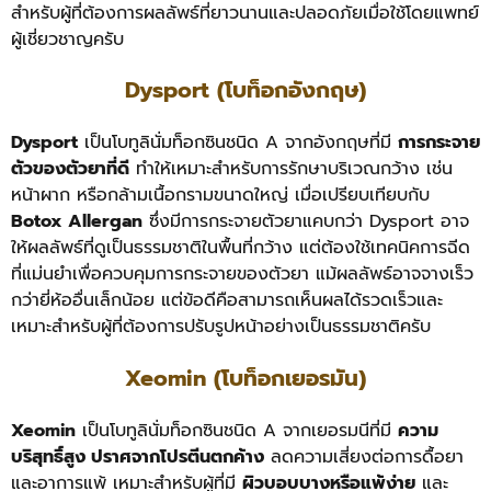
สำหรับผู้ที่ต้องการผลลัพธ์ที่ยาวนานและปลอดภัยเมื่อใช้โดยแพทย์
ผู้เชี่ยวชาญครับ
Dysport (โบท็อกอังกฤษ)
Dysport
เป็นโบทูลินั่มท็อกซินชนิด A จากอังกฤษที่มี
การกระจาย
ตัวของตัวยาที่ดี
ทำให้เหมาะสำหรับการรักษาบริเวณกว้าง เช่น
หน้าผาก หรือกล้ามเนื้อกรามขนาดใหญ่ เมื่อเปรียบเทียบกับ
Botox Allergan
ซึ่งมีการกระจายตัวยาแคบกว่า Dysport อาจ
ให้ผลลัพธ์ที่ดูเป็นธรรมชาติในพื้นที่กว้าง แต่ต้องใช้เทคนิคการฉีด
ที่แม่นยำเพื่อควบคุมการกระจายของตัวยา แม้ผลลัพธ์อาจจางเร็ว
กว่ายี่ห้ออื่นเล็กน้อย แต่ข้อดีคือสามารถเห็นผลได้รวดเร็วและ
เหมาะสำหรับผู้ที่ต้องการปรับรูปหน้าอย่างเป็นธรรมชาติครับ
Xeomin (โบท็อกเยอรมัน)
Xeomin
เป็นโบทูลินั่มท็อกซินชนิด A จากเยอรมนีที่มี
ความ
บริสุทธิ์สูง ปราศจากโปรตีนตกค้าง
ลดความเสี่ยงต่อการดื้อยา
และอาการแพ้ เหมาะสำหรับผู้ที่มี
ผิวบอบบางหรือแพ้ง่าย
และ