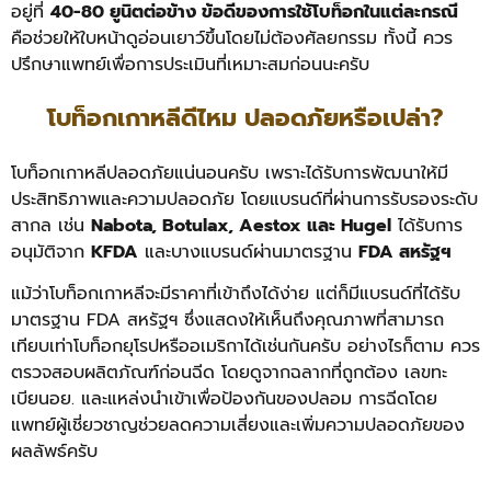
อยู่ที่
40-80 ยูนิตต่อข้าง
ข้อดีของการใช้โบท็อกในแต่ละกรณี
คือช่วยให้ใบหน้าดูอ่อนเยาว์ขึ้นโดยไม่ต้องศัลยกรรม ทั้งนี้ ควร
ปรึกษาแพทย์เพื่อการประเมินที่เหมาะสมก่อนนะครับ
โบท็อกเกาหลีดีไหม ปลอดภัยหรือเปล่า?
โบท็อกเกาหลีปลอดภัยแน่นอนครับ เพราะได้รับการพัฒนาให้มี
ประสิทธิภาพและความปลอดภัย โดยแบรนด์ที่ผ่านการรับรองระดับ
สากล เช่น
Nabota, Botulax, Aestox และ Hugel
ได้รับการ
อนุมัติจาก
KFDA
และบางแบรนด์ผ่านมาตรฐาน
FDA สหรัฐฯ
แม้ว่าโบท็อกเกาหลีจะมีราคาที่เข้าถึงได้ง่าย แต่ก็มีแบรนด์ที่ได้รับ
มาตรฐาน FDA สหรัฐฯ ซึ่งแสดงให้เห็นถึงคุณภาพที่สามารถ
เทียบเท่าโบท็อกยุโรปหรืออเมริกาได้เช่นกันครับ
อย่างไรก็ตาม ควร
ตรวจสอบผลิตภัณฑ์ก่อนฉีด โดยดูจากฉลากที่ถูกต้อง เลขทะ
เบียนอย. และแหล่งนำเข้าเพื่อป้องกันของปลอม การฉีดโดย
แพทย์ผู้เชี่ยวชาญช่วยลดความเสี่ยงและเพิ่มความปลอดภัยของ
ผลลัพธ์ครับ