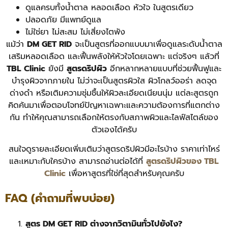
ดูแลครบทั้งน้ำตาล หลอดเลือด หัวใจ ในสูตรเดียว
ปลอดภัย มีแพทย์ดูแล
ไม่ใช่ยา ไม่สะสม ไม่เสี่ยงไตพัง
แม้ว่า
DM GET RID
จะเป็นสูตรที่ออกแบบมาเพื่อดูแลระดับน้ำตาล
เสริมหลอดเลือด และฟื้นพลังให้หัวใจโดยเฉพาะ แต่จริงๆ แล้วที่
TBL Clinic
ยังมี
สูตรดริปผิว
อีกหลากหลายแบบที่ช่วยฟื้นฟูและ
บำรุงผิวจากภายใน ไม่ว่าจะเป็นสูตรผิวใส ผิวโกลว์ออร่า ลดจุด
ด่างดำ หรือเติมความชุ่มชื้นให้ผิวละเอียดเนียนนุ่ม แต่ละสูตรถูก
คิดค้นมาเพื่อตอบโจทย์ปัญหาเฉพาะและความต้องการที่แตกต่าง
กัน ทำให้คุณสามารถเลือกให้ตรงกับสภาพผิวและไลฟ์สไตล์ของ
ตัวเองได้ครับ
สนใจดูรายละเอียดเพิ่มเติมว่าสูตรดริปผิวมีอะไรบ้าง ราคาเท่าไหร่
และเหมาะกับใครบ้าง สามารถอ่านต่อได้ที่
สูตรดริปผิวของ TBL
Clinic
เพื่อหาสูตรที่ใช่ที่สุดสำหรับคุณครับ
FAQ (คำถามที่พบบ่อย)
สูตร DM GET RID ต่างจากวิตามินทั่วไปยังไง?