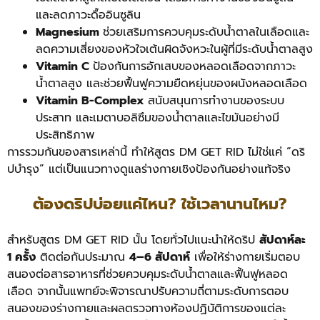
และลดภาวะดื้ออินซูลิน
Magnesium
ช่วยเสริมการควบคุมระดับน้ำตาลในเลือดและ
ลดความเสี่ยงของหัวใจเต้นผิดจังหวะในผู้ที่มีระดับน้ำตาลสูง
Vitamin C
ป้องกันการอักเสบของหลอดเลือดจากภาวะ
น้ำตาลสูง และช่วยฟื้นฟูความยืดหยุ่นของผนังหลอดเลือด
Vitamin B-Complex
สนับสนุนการทำงานของระบบ
ประสาท และเมตาบอลิซึมของน้ำตาลและไขมันอย่างมี
ประสิทธิภาพ
การรวมกันของสารเหล่านี้ ทำให้สูตร DM GET RID ไม่ใช่แค่ “ดริ
ปบำรุง” แต่เป็นแนวทางดูแลร่างกายเชิงป้องกันอย่างแท้จริง
ต้องดริปบ่อยแค่ไหน? ใช้เวลานานไหม?
สำหรับสูตร DM GET RID นั้น โดยทั่วไปแนะนำให้ดริป
สัปดาห์ละ
1 ครั้ง
ติดต่อกันประมาณ
4–6 สัปดาห์
เพื่อให้ร่างกายเริ่มตอบ
สนองต่อสารอาหารที่ช่วยควบคุมระดับน้ำตาลและฟื้นฟูหลอด
เลือด จากนั้นแพทย์จะพิจารณาปรับความถี่ตามระดับการตอบ
สนองของร่างกายและผลตรวจทางห้องปฏิบัติการของแต่ละ