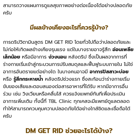
สามารถวางแผนการดูแลสุขภาพอย่างต่อเนื่องได้อย่างปลอดภัย
ครับ
มีผลข้างเคียงอะไรที่ควรรู้บ้าง?
การดริปวิตามินสูตร DM GET RID โดยทั่วไปถือว่าปลอดภัยและ
ไม่ก่อให้เกิดผลข้างเคียงรุนแรง แต่ในบางรายอาจรู้สึก
อ่อนเพลีย
เล็กน้อย
หรือมีอาการ
ง่วงนอน
หลังดริป ซึ่งเป็นผลจากการที่
ร่างกายเริ่มเข้าสู่กระบวนการปรับสมดุลและฟื้นฟูระบบภายใน ไม่ใช่
อาการอันตรายแต่อย่างใด
ในบางคนอาจมี
อาการปัสสาวะบ่อย
หรือ
รู้สึกกระหายน้ำ
หลังดริปช่วงแรก ซึ่งสะท้อนว่าร่างกายเริ่ม
ขับของเสียและตอบสนองต่อสารอาหารที่ได้รับ
หากมีอาการอื่น
ร่วม เช่น วิงเวียนหรือคลื่นไส้ ควรแจ้งแพทย์ทันทีเพื่อประเมิน
อาการเพิ่มเติม ทั้งนี้ที่ TBL Clinic ทุกเคสจะมีแพทย์ดูแลตลอด
ทำให้สามารถควบคุมความปลอดภัยได้อย่างใกล้ชิดและเชื่อถือได้
ครับ
DM GET RID ช่วยอะไรได้บ้าง?