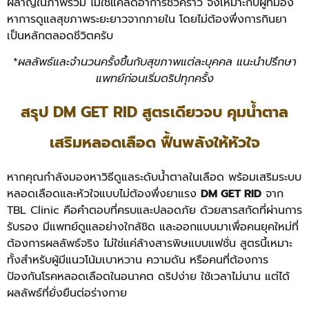
ผลาญในภาพรวม ไม่ใช่แค่ลดอาการชั่วคราว จึงเหมาะกับผู้ที่มอง
หาการดูแลสุขภาพระยะยาวจากภายใน โดยไม่ต้องพึ่งการกินยา
เป็นหลักตลอดชีวิตครับ
*
ผลลัพธ์และจำนวนครั้งขึ้นกับสุขภาพแต่ละบุคคล แนะนำปรึกษา
แพทย์ก่อนเริ่มดริปทุกครั้ง
สรุป DM GET RID สูตรเดียวจบ คุมน้ำตาล
เสริมหลอดเลือด ฟื้นพลังให้หัวใจ
หากคุณกำลังมองหาวิธีดูแลระดับน้ำตาลในเลือด พร้อมเสริมระบบ
หลอดเลือดและหัวใจแบบไม่ต้องพึ่งยาแรง
DM GET RID
จาก
TBL Clinic คือคำตอบที่ครบและปลอดภัย ด้วยสารสกัดที่ผ่านการ
รับรอง มีแพทย์ดูแลอย่างใกล้ชิด และออกแบบมาเพื่อคนยุคใหม่ที่
ต้องการผลลัพธ์จริง ไม่ใช่แค่ล้างสารพิษแบบแฟชั่น สูตรนี้เหมาะ
ทั้งสำหรับผู้มีแนวโน้มเบาหวาน ความดัน หรือคนที่ต้องการ
ป้องกันโรคหลอดเลือดในอนาคต ดริปง่าย ใช้เวลาไม่นาน แต่ได้
ผลลัพธ์ที่ยั่งยืนต่อร่างกาย