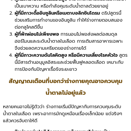
เป็นเบาหวาน หรือกำลังคุมระดับน้ำตาลด้วยยาอยู่
ผู้ที่มีภาวะดื้ออินซูลินหรือเมตาบอลิกซินโดรม
ดริปสูตรนี้
ช่วยเสริมการทำงานของอินซูลิน ทำให้ร่างกายตอบสนอง
ต่อกลูโคสดีขึ้น
ผู้ที่พักผ่อนไม่เพียงพอ
การนอนไม่พอส่งผลต่อสมดุล
ฮอร์โมนและระดับน้ำตาลในเลือด การเติมสารอาหารเฉพาะ
จึงช่วยลดความเครียดของร่างกายได้
ผู้ที่มีภาวะความดันโลหิตสูง หรือมีความเสี่ยงโรคหัวใจ
สูตร
นี้มีสารต้านอนุมูลอิสระและช่วยฟื้นฟูหลอดเลือด เหมาะกับ
การป้องกันปัญหาเรื้อรังระยะยาว
สัญญาณเตือนที่บอกว่าร่างกายคุณอาจควบคุม
น้ำตาลไม่อยู่แล้ว
หลายคนอาจไม่รู้ตัวว่า ร่างกายเริ่มมีปัญหากับการควบคุมระดับ
น้ำตาลในเลือด เพราะอาการมักดูเหมือนเรื่องเล็กน้อย แต่จริงๆ
แล้วควรจับตาให้ดี