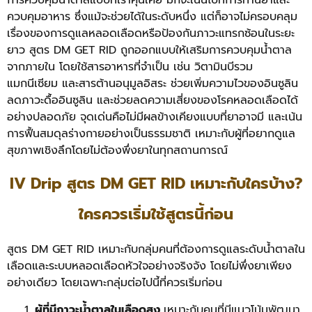
ควบคุมอาหาร ซึ่งแม้จะช่วยได้ในระดับหนึ่ง แต่ก็อาจไม่ครอบคลุม
เรื่องของการดูแลหลอดเลือดหรือป้องกันภาวะแทรกซ้อนในระยะ
ยาว
สูตร DM GET RID ถูกออกแบบให้เสริมการควบคุมน้ำตาล
จากภายใน โดยใช้สารอาหารที่จำเป็น เช่น วิตามินบีรวม
แมกนีเซียม และสารต้านอนุมูลอิสระ ช่วยเพิ่มความไวของอินซูลิน
ลดภาวะดื้ออินซูลิน และช่วยลดความเสี่ยงของโรคหลอดเลือดได้
อย่างปลอดภัย
จุดเด่นคือไม่มีผลข้างเคียงแบบที่ยาอาจมี และเน้น
การฟื้นสมดุลร่างกายอย่างเป็นธรรมชาติ เหมาะกับผู้ที่อยากดูแล
สุขภาพเชิงลึกโดยไม่ต้องพึ่งยาในทุกสถานการณ์
IV Drip สูตร DM GET RID เหมาะกับใครบ้าง?
ใครควรเริ่มใช้สูตรนี้ก่อน
สูตร DM GET RID เหมาะกับกลุ่มคนที่ต้องการดูแลระดับน้ำตาลใน
เลือดและระบบหลอดเลือดหัวใจอย่างจริงจัง โดยไม่พึ่งยาเพียง
อย่างเดียว โดยเฉพาะกลุ่มต่อไปนี้ที่ควรเริ่มก่อน
ผู้ที่มีภาวะน้ำตาลในเลือดสูง
เหมาะกับคนที่มีแนวโน้มพัฒนา