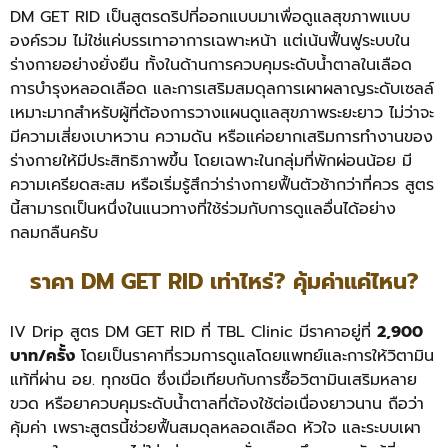
DM GET RID เป็นสูตรดริปที่ออกแบบมาเพื่อดูแลสุขภาพแบบ
องค์รวม ไม่ใช่แค่บรรเทาอาการเฉพาะหน้า แต่เน้นฟื้นฟูระบบใน
ร่างกายอย่างยั่งยืน ทั้งในด้านการควบคุมระดับน้ำตาลในเลือด
การบำรุงหลอดเลือด และการเสริมสมดุลการเผาผลาญระดับเซลล์
เหมาะมากสำหรับผู้ที่ต้องการวางแผนดูแลสุขภาพระยะยาว ไม่ว่าจะ
มีความเสี่ยงเบาหวาน ความดัน หรือแค่อยากเสริมการทำงานของ
ร่างกายให้มีประสิทธิภาพขึ้น โดยเฉพาะในกลุ่มที่พักผ่อนน้อย มี
ความเครียดสะสม หรือเริ่มรู้สึกว่าร่างกายฟื้นตัวช้ากว่าที่ควร สูตร
นี้สามารถเป็นหนึ่งในแนวทางที่ใช้ร่วมกับการดูแลอื่นได้อย่าง
กลมกลืนครับ
ราคา DM GET RID เท่าไหร่? คุ้มค่าแค่ไหน?
IV Drip สูตร DM GET RID ที่ TBL Clinic มีราคาอยู่ที่
2,900
บาท/ครั้ง
โดยเป็นราคาที่รวมการดูแลโดยแพทย์และการให้วิตามิน
แท้ที่ผ่าน อย. ทุกชนิด ซึ่งเมื่อเทียบกับการซื้อวิตามินเสริมหลาย
ขวด หรือยาควบคุมระดับน้ำตาลที่ต้องใช้ต่อเนื่องยาวนาน ถือว่า
คุ้มค่า เพราะสูตรนี้ช่วยฟื้นสมดุลหลอดเลือด หัวใจ และระบบเผา