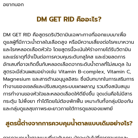
อยากบอก
DM GET RID คืออะไร?
DM GET RID คือสูตรดริปวิตามินเฉพาะทางที่ออกแบบมาเพื่อ
ดูแลผู้ที่มีภาวะน้ำตาลในเลือดสูง หรือมีความเสี่ยงต่อโรคเบาหวาน
และโรคหลอดเลือดหัวใจ โดยสูตรนี้จะเน้นให้ร่างกายได้รับวิตามิน
และแร่ธาตุที่จำเป็นต่อการควบคุมระดับกลูโคส และช่วยลดการ
อักเสบที่อาจเกิดขึ้นกับหลอดเลือดจากระดับน้ำตาลที่ไม่สมดุล
ใน
สูตรจะมีส่วนผสมอย่างเช่น Vitamin B-complex, Vitamin C,
Magnesium และสารต้านอนุมูลอิสระ ซึ่งมีบทบาทในการเสริมการ
ทำงานของเซลล์และปรับสมดุลระบบเผาผลาญ รวมถึงสนับสนุน
การทำงานของหัวใจและหลอดเลือดให้ดียิ่งขึ้น จุดเด่นคือไม่มีสาร
กระตุ้น ไม่พึ่งยา ทำได้โดยไม่ต้องพักฟื้น เหมาะกับทั้งกลุ่มป้องกัน
และกลุ่มดูแลสุขภาพระยะยาวภายใต้การดูแลของแพทย์
สูตรนี้ต่างจากการควบคุมน้ำตาลแบบเดิมอย่างไร?
การควบคุมน้ำตาลแบบที่เราคุ้นเคย มักจะเน้นไปที่การทานยาและ