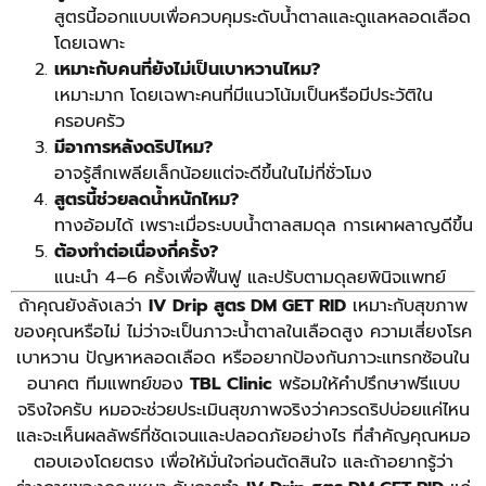
สูตรนี้ออกแบบเพื่อควบคุมระดับน้ำตาลและดูแลหลอดเลือด
โดยเฉพาะ
เหมาะกับคนที่ยังไม่เป็นเบาหวานไหม?
เหมาะมาก โดยเฉพาะคนที่มีแนวโน้มเป็นหรือมีประวัติใน
ครอบครัว
มีอาการหลังดริปไหม?
อาจรู้สึกเพลียเล็กน้อยแต่จะดีขึ้นในไม่กี่ชั่วโมง
สูตรนี้ช่วยลดน้ำหนักไหม?
ทางอ้อมได้ เพราะเมื่อระบบน้ำตาลสมดุล การเผาผลาญดีขึ้น
ต้องทำต่อเนื่องกี่ครั้ง?
แนะนำ 4–6 ครั้งเพื่อฟื้นฟู และปรับตามดุลยพินิจแพทย์
ถ้าคุณยังลังเลว่า
IV Drip สูตร DM GET RID
เหมาะกับสุขภาพ
ของคุณหรือไม่ ไม่ว่าจะเป็นภาวะน้ำตาลในเลือดสูง ความเสี่ยงโรค
เบาหวาน ปัญหาหลอดเลือด หรืออยากป้องกันภาวะแทรกซ้อนใน
อนาคต ทีมแพทย์ของ
TBL Clinic
พร้อมให้คำปรึกษาฟรีแบบ
จริงใจครับ หมอจะช่วยประเมินสุขภาพจริงว่าควรดริปบ่อยแค่ไหน
และจะเห็นผลลัพธ์ที่ชัดเจนและปลอดภัยอย่างไร ที่สำคัญคุณหมอ
ตอบเองโดยตรง เพื่อให้มั่นใจก่อนตัดสินใจ และถ้าอยากรู้ว่า