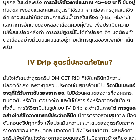
บุคคล
ในแต่ละครั้ง
การดริปใช้เวลาประมาณ 45–60 นาที
ขึ้นอยู่
กับสุขภาพของแต่ละคนและสูตรที่ใช้ร่วม หากต้องการดูผลในเชิง
ลึก อาจแนะนำให้ติดตามค่าระดับน้ำตาลในเลือด (FBS, HbA1c)
และค่าการอักเสบของหลอดเลือดควบคู่ด้วย เพื่อประเมินความ
เปลี่ยนแปลงหลังทำ
การดริปสูตรนี้ไม่ได้ทำบ่อยๆ ถี่ๆ แต่ต้องทำ
ต่อเนื่องอย่างมีแบบแผนและอยู่ภายใต้การดูแลของแพทย์เท่านั้น
ครับ
IV Drip สูตรนี้ปลอดภัยไหม?
มั่นใจได้เลยว่าสูตรดริป DM GET RID ที่ใช้ในคลินิกมีความ
ปลอดภัยสูง เพราะทุกส่วนประกอบในสูตรล้วนเป็น
วิตามินและแร่
ธาตุที่ได้รับการรับรองจาก อย.
ไม่มีส่วนผสมของสารที่ส่งผลกระ
ทบต่อตับหรือไตแต่อย่างใด และไม่ใช้สารเร่งหรือยากระตุ้นใด ๆ
ทั้งสิ้น
การให้วิตามินในรูปแบบ IV Drip จะดำเนินภายใต้
การดูแล
อย่างใกล้ชิดจากแพทย์ประจำคลินิก
มีการตรวจสอบสุขภาพเบื้อง
ต้นก่อนดริปทุกครั้ง เพื่อประเมินความเหมาะสมของสูตรกับสภาพ
ร่างกายของแต่ละบุคคล
นอกจากนี้ ยังมีระบบติดตามผลหลังกา
รดริปเพื่อให้แน่ใจว่าร่างกายตอบสนองดี ไม่มีอาการข้างเคียง และ