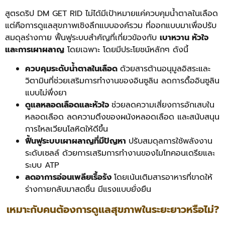
สูตรดริป DM GET RID ไม่ได้มีเป้าหมายแค่ควบคุมน้ำตาลในเลือด
แต่คือการดูแลสุขภาพเชิงลึกแบบองค์รวม ที่ออกแบบมาเพื่อปรับ
สมดุลร่างกาย ฟื้นฟูระบบสำคัญที่เกี่ยวข้องกับ
เบาหวาน หัวใจ
และการเผาผลาญ
โดยเฉพาะ โดยมีประโยชน์หลักๆ ดังนี้
ควบคุมระดับน้ำตาลในเลือด
ด้วยสารต้านอนุมูลอิสระและ
วิตามินที่ช่วยเสริมการทำงานของอินซูลิน ลดการดื้ออินซูลิน
แบบไม่พึ่งยา
ดูแลหลอดเลือดและหัวใจ
ช่วยลดความเสี่ยงการอักเสบใน
หลอดเลือด ลดความตึงของผนังหลอดเลือด และสนับสนุน
การไหลเวียนโลหิตให้ดีขึ้น
ฟื้นฟูระบบเผาผลาญที่มีปัญหา
ปรับสมดุลการใช้พลังงาน
ระดับเซลล์ ด้วยการเสริมการทำงานของไมโทคอนเดรียและ
ระบบ ATP
ลดอาการอ่อนเพลียเรื้อรัง
โดยเน้นเติมสารอาหารที่ขาดให้
ร่างกายกลับมาสดชื่น มีแรงแบบยั่งยืน
เหมาะกับคนต้องการดูแลสุขภาพในระยะยาวหรือไม่?