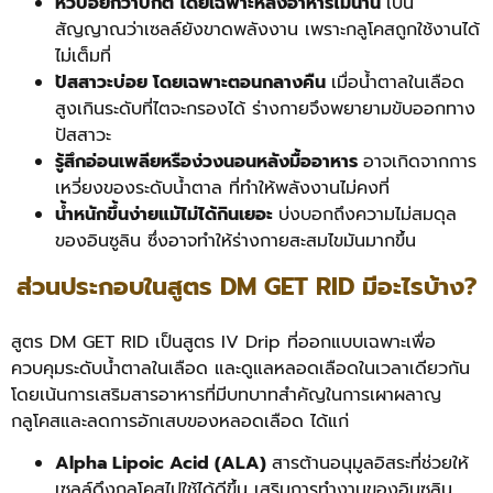
หิวบ่อยกว่าปกติ โดยเฉพาะหลังอาหารไม่นาน
เป็น
สัญญาณว่าเซลล์ยังขาดพลังงาน เพราะกลูโคสถูกใช้งานได้
ไม่เต็มที่
ปัสสาวะบ่อย โดยเฉพาะตอนกลางคืน
เมื่อน้ำตาลในเลือด
สูงเกินระดับที่ไตจะกรองได้ ร่างกายจึงพยายามขับออกทาง
ปัสสาวะ
รู้สึกอ่อนเพลียหรือง่วงนอนหลังมื้ออาหาร
อาจเกิดจากการ
เหวี่ยงของระดับน้ำตาล ที่ทำให้พลังงานไม่คงที่
น้ำหนักขึ้นง่ายแม้ไม่ได้กินเยอะ
บ่งบอกถึงความไม่สมดุล
ของอินซูลิน ซึ่งอาจทำให้ร่างกายสะสมไขมันมากขึ้น
ส่วนประกอบในสูตร DM GET RID มีอะไรบ้าง?
สูตร DM GET RID เป็นสูตร IV Drip ที่ออกแบบเฉพาะเพื่อ
ควบคุมระดับน้ำตาลในเลือด และดูแลหลอดเลือดในเวลาเดียวกัน
โดยเน้นการเสริมสารอาหารที่มีบทบาทสำคัญในการเผาผลาญ
กลูโคสและลดการอักเสบของหลอดเลือด ได้แก่
Alpha Lipoic Acid (ALA)
สารต้านอนุมูลอิสระที่ช่วยให้
เซลล์ดึงกลูโคสไปใช้ได้ดีขึ้น เสริมการทำงานของอินซูลิน