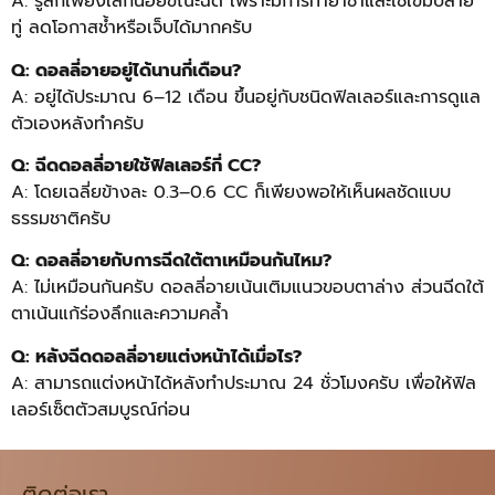
A: รู้สึกเพียงเล็กน้อยขณะฉีด เพราะมีการทายาชาและใช้เข็มปลาย
ทู่ ลดโอกาสช้ำหรือเจ็บได้มากครับ
Q: ดอลลี่อายอยู่ได้นานกี่เดือน?
A: อยู่ได้ประมาณ 6–12 เดือน ขึ้นอยู่กับชนิดฟิลเลอร์และการดูแล
ตัวเองหลังทำครับ
Q: ฉีดดอลลี่อายใช้ฟิลเลอร์กี่ CC?
A: โดยเฉลี่ยข้างละ 0.3–0.6 CC ก็เพียงพอให้เห็นผลชัดแบบ
ธรรมชาติครับ
Q: ดอลลี่อายกับการฉีดใต้ตาเหมือนกันไหม?
A: ไม่เหมือนกันครับ ดอลลี่อายเน้นเติมแนวขอบตาล่าง ส่วนฉีดใต้
ตาเน้นแก้ร่องลึกและความคล้ำ
Q: หลังฉีดดอลลี่อายแต่งหน้าได้เมื่อไร?
A: สามารถแต่งหน้าได้หลังทำประมาณ 24 ชั่วโมงครับ เพื่อให้ฟิล
เลอร์เซ็ตตัวสมบูรณ์ก่อน
ติดต่อเรา