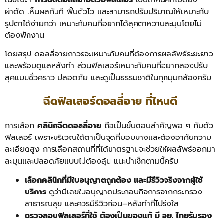
ผ่าตัด เห็นผลทันที ฟื้นตัวไว และสามารถปรับปริมาณให้เหมาะกับ
รูปตาได้ง่ายกว่า เหมาะกับคนที่อยากได้ลุคตาหวานละมุนโดยไม่
ต้องพักงาน
โดยสรุป ดอลลี่อายถาวรจะเหมาะกับคนที่ต้องการผลลัพธ์ระยะยาว
และพร้อมดูแลหลังทำ ส่วนฟิลเลอร์เหมาะกับคนที่อยากลองปรับ
ลุคแบบชั่วคราว ปลอดภัย และดูเป็นธรรมชาติในทุกมุมกล้องครับ
ฉีดฟิลเลอร์ดอลลี่อาย ที่ไหนดี
การเลือก
คลินิกฉีดดอลลี่อาย
ถือเป็นขั้นตอนสำคัญพอ ๆ กับตัว
ฟิลเลอร์ เพราะบริเวณใต้ตาเป็นจุดที่บอบบางและต้องอาศัยความ
ละเอียดสูง การเลือกสถานที่ที่ได้มาตรฐานจะช่วยให้ผลลัพธ์ออกมา
ละมุนและปลอดภัยแบบไม่ต้องลุ้น แนะนำเช็กตามนี้ครับ
เลือกคลินิกที่มีใบอนุญาตถูกต้อง และมีรีวิวจริงจากผู้ใช้
บริการ
ดูว่ามีเลขใบอนุญาตประกอบกิจการจากกระทรวง
สาธารณสุข และควรมีรีวิวก่อน–หลังทำที่โปร่งใส
ตรวจสอบฟิลเลอร์ที่ใช้ ต้องเป็นของแท้ มี อย. ไทยรับรอง