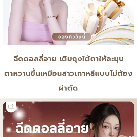
ฉีดดอลลี่อาย เติมถุงใต้ตาให้ละมุน
ตาหวานขึ้นเหมือนสาวเกาหลีแบบไม่ต้อง
ผ่าตัด