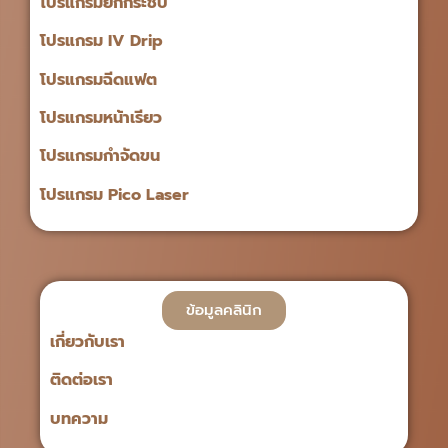
โปรแกรมยกกระชับ
โปรแกรม IV Drip
โปรแกรมฉีดแฟต
โปรแกรมหน้าเรียว
โปรแกรมกำจัดขน
โปรแกรม Pico Laser
ข้อมูลคลินิก
เกี่ยวกับเรา
ติดต่อเรา
บทความ