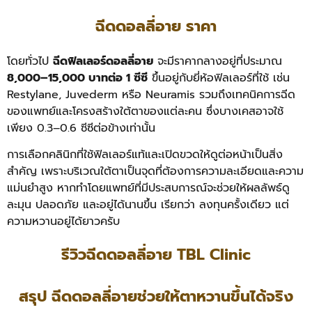
ฉีดดอลลี่อาย ราคา
โดยทั่วไป
ฉีดฟิลเลอร์ดอลลี่อาย
จะมีราคากลางอยู่ที่ประมาณ
8,000–15,000 บาทต่อ 1 ซีซี
ขึ้นอยู่กับยี่ห้อฟิลเลอร์ที่ใช้ เช่น
Restylane, Juvederm หรือ Neuramis รวมถึงเทคนิคการฉีด
ของแพทย์และโครงสร้างใต้ตาของแต่ละคน ซึ่งบางเคสอาจใช้
เพียง 0.3–0.6 ซีซีต่อข้างเท่านั้น
การเลือกคลินิกที่ใช้ฟิลเลอร์แท้และเปิดขวดให้ดูต่อหน้าเป็นสิ่ง
สำคัญ เพราะบริเวณใต้ตาเป็นจุดที่ต้องการความละเอียดและความ
แม่นยำสูง หากทำโดยแพทย์ที่มีประสบการณ์จะช่วยให้ผลลัพธ์ดู
ละมุน ปลอดภัย และอยู่ได้นานขึ้น เรียกว่า ลงทุนครั้งเดียว แต่
ความหวานอยู่ได้ยาวครับ
รีวิวฉีดดอลลี่อาย TBL Clinic
สรุป ฉีดดอลลี่อายช่วยให้ตาหวานขึ้นได้จริง