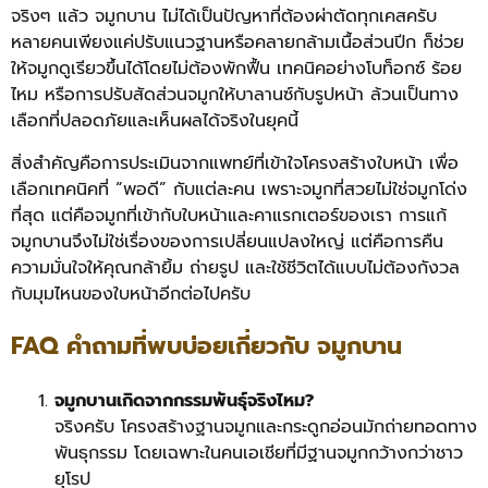
จริงๆ แล้ว จมูกบาน ไม่ได้เป็นปัญหาที่ต้องผ่าตัดทุกเคสครับ
หลายคนเพียงแค่ปรับแนวฐานหรือคลายกล้ามเนื้อส่วนปีก ก็ช่วย
ให้จมูกดูเรียวขึ้นได้โดยไม่ต้องพักฟื้น เทคนิคอย่างโบท็อกซ์ ร้อย
ไหม หรือการปรับสัดส่วนจมูกให้บาลานซ์กับรูปหน้า ล้วนเป็นทาง
เลือกที่ปลอดภัยและเห็นผลได้จริงในยุคนี้
สิ่งสำคัญคือการประเมินจากแพทย์ที่เข้าใจโครงสร้างใบหน้า เพื่อ
เลือกเทคนิคที่ “พอดี” กับแต่ละคน เพราะจมูกที่สวยไม่ใช่จมูกโด่ง
ที่สุด แต่คือจมูกที่เข้ากับใบหน้าและคาแรกเตอร์ของเรา การแก้
จมูกบานจึงไม่ใช่เรื่องของการเปลี่ยนแปลงใหญ่ แต่คือการคืน
ความมั่นใจให้คุณกล้ายิ้ม ถ่ายรูป และใช้ชีวิตได้แบบไม่ต้องกังวล
กับมุมไหนของใบหน้าอีกต่อไปครับ
FAQ คำถามที่พบบ่อยเกี่ยวกับ จมูกบาน
จมูกบานเกิดจากกรรมพันธุ์จริงไหม?
จริงครับ โครงสร้างฐานจมูกและกระดูกอ่อนมักถ่ายทอดทาง
พันธุกรรม โดยเฉพาะในคนเอเชียที่มีฐานจมูกกว้างกว่าชาว
ยุโรป