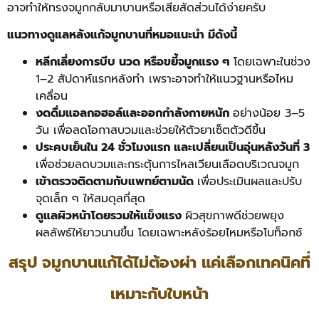
อาจทำให้ทรงจมูกกลับมาบานหรือเสียสัดส่วนได้ง่ายครับ
แนวทางดูแลหลังแก้จมูกบานที่หมอแนะนำ มีดังนี้
หลีกเลี่ยงการบีบ นวด หรือขยี้จมูกแรง ๆ
โดยเฉพาะในช่วง
1–2 สัปดาห์แรกหลังทำ เพราะอาจทำให้แนวฐานหรือไหม
เคลื่อน
งดดื่มแอลกอฮอล์และออกกำลังกายหนัก
อย่างน้อย 3–5
วัน เพื่อลดโอกาสบวมและช่วยให้ตัวยาเซ็ตตัวดีขึ้น
ประคบเย็นใน 24 ชั่วโมงแรก และเปลี่ยนเป็นอุ่นหลังวันที่ 3
เพื่อช่วยลดบวมและกระตุ้นการไหลเวียนเลือดบริเวณจมูก
เข้าตรวจติดตามกับแพทย์ตามนัด
เพื่อประเมินผลและปรับ
จุดเล็ก ๆ ให้สมดุลที่สุด
ดูแลผิวหน้าโดยรวมให้แข็งแรง
ผิวสุขภาพดีช่วยพยุง
ผลลัพธ์ให้ยาวนานขึ้น โดยเฉพาะหลังร้อยไหมหรือโบท็อกซ์
สรุป จมูกบานแก้ได้ไม่ต้องผ่า แค่เลือกเทคนิคที่
เหมาะกับใบหน้า