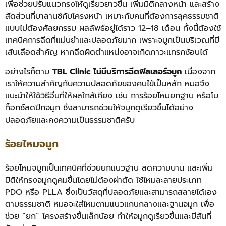
เพื่อช่วยปรับแนวทรงให้ดูเรียวยาวขึ้น เพิ่มมิติกลางหน้า และสร้าง
สัดส่วนที่บาลานซ์กับโครงหน้า เหมาะกับคนที่ต้องการลุคธรรมชาติ
แบบไม่ต้องศัลยกรรม ผลลัพธ์อยู่ได้ราว 12–18 เดือน ทั้งนี้ต้องใช้
เทคนิคการฉีดที่แม่นยำและปลอดภัยมาก เพราะจมูกเป็นบริเวณที่มี
เส้นเลือดสำคัญ หากฉีดผิดตำแหน่งอาจเกิดภาวะแทรกซ้อนได้
อย่างไรก็ตาม
TBL Clinic ไม่มีบริการฉีดฟิลเลอร์จมูก
เนื่องจาก
เราให้ความสำคัญกับความปลอดภัยของคนไข้เป็นหลัก หมอจึง
แนะนำให้ใช้วิธีอื่นที่ให้ผลใกล้เคียง เช่น การร้อยไหมยกฐาน หรือโบ
ท็อกซ์ลดปีกจมูก ซึ่งสามารถช่วยให้จมูกดูเรียวขึ้นได้อย่าง
ปลอดภัยและคงความเป็นธรรมชาติครับ
ร้อยไหมจมูก
ร้อยไหมจมูกเป็นเทคนิคที่ช่วยยกแนวฐาน ลดความบาน และเพิ่ม
มิติให้ทรงจมูกดูคมขึ้นโดยไม่ต้องผ่าตัด ใช้ไหมละลายประเภท
PDO หรือ PLLA ซึ่งเป็นวัสดุที่ปลอดภัยและสามารถสลายได้เอง
ตามธรรมชาติ หมอจะใส่ไหมตามแนวแกนกลางและฐานจมูก เพื่อ
ช่วย “ยก” โครงสร้างขึ้นเล็กน้อย ทำให้จมูกดูเรียวขึ้นและมีสันที่