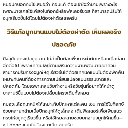
หมอมักบอกคนไข้เสมอว่า ก่อนแก้ ต้องเข้าใจว่าบานเพราะอะไร
เพราะบางเคสใช้เพียงโบท็อกซ์หรือฟิลเลอร์ช่วย ก็สามารถปรับให้
จมูกเรียวขึ้นได้โดยไม่ต้องผ่าตัดเลยครับ
วิธีแก้จมูกบานแบบไม่ต้องผ่าตัด เห็นผลจริง
ปลอดภัย
ปัจจุบันการแก้จมูกบาน ไม่จำเป็นต้องพึ่งการผ่าตัดเหมือนเมื่อก่อน
อีกต่อไป เพราะเทคโนโลยีด้านเสริมความงามพัฒนาไปมากจน
สามารถปรับทรงจมูกให้ดูเรียวขึ้นได้ด้วยเทคนิคแบบไม่ต้องพักฟื้น
เหมาะกับคนที่ต้องการความเปลี่ยนแปลงแบบธรรมชาติและ
ปลอดภัย โดยเฉพาะกลุ่มวัยทำงานหรือวัยรุ่นที่อยากให้หน้าดู
บาลานซ์ขึ้นแบบไม่ต้องเปลี่ยนโครงเดิมทั้งหมด
หมอจะเลือกเทคนิคให้เหมาะกับปัญหาแต่ละคน เช่น การใช้โบท็อกซ์
ช่วยคลายกล้ามเนื้อปีกจมูกให้ดูเล็กลง เติมฟิลเลอร์เพื่อเพิ่มแนว
ทรงให้จมูกดูเรียวขึ้น หรือใช้ไหมละลายช่วยยกฐานจมูกให้คมขึ้น—
all done แบบไม่ต้องแตะมีดเลยครับ