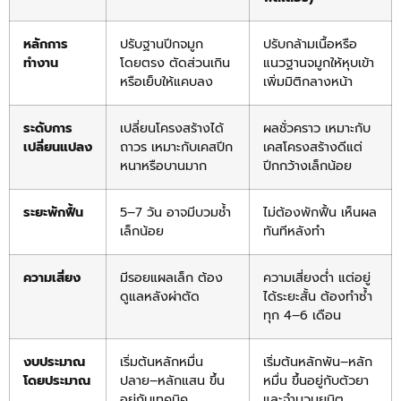
หลักการ
ปรับฐานปีกจมูก
ปรับกล้ามเนื้อหรือ
ทำงาน
โดยตรง ตัดส่วนเกิน
แนวฐานจมูกให้หุบเข้า
หรือเย็บให้แคบลง
เพิ่มมิติกลางหน้า
ระดับการ
เปลี่ยนโครงสร้างได้
ผลชั่วคราว เหมาะกับ
เปลี่ยนแปลง
ถาวร เหมาะกับเคสปีก
เคสโครงสร้างดีแต่
หนาหรือบานมาก
ปีกกว้างเล็กน้อย
ระยะพักฟื้น
5–7 วัน อาจมีบวมช้ำ
ไม่ต้องพักฟื้น เห็นผล
เล็กน้อย
ทันทีหลังทำ
ความเสี่ยง
มีรอยแผลเล็ก ต้อง
ความเสี่ยงต่ำ แต่อยู่
ดูแลหลังผ่าตัด
ได้ระยะสั้น ต้องทำซ้ำ
ทุก 4–6 เดือน
งบประมาณ
เริ่มต้นหลักหมื่น
เริ่มต้นหลักพัน–หลัก
โดยประมาณ
ปลาย–หลักแสน ขึ้น
หมื่น ขึ้นอยู่กับตัวยา
อยู่กับเทคนิค
และจำนวนยูนิต