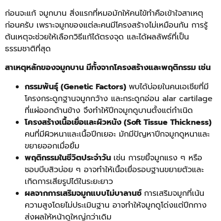
ก่อนจะแก้ จมูกบาน สิ่งแรกที่หมอมักให้คนไข้ทำคือเข้าใจสาเหตุ
ก่อนครับ เพราะจมูกของแต่ละคนมีโครงสร้างไม่เหมือนกัน การรู้
ต้นเหตุจะช่วยให้เลือกวิธีแก้ได้ตรงจุด และได้ผลลัพธ์ที่เป็น
ธรรมชาติที่สุด
สาเหตุหลักของจมูกบาน มีทั้งจากโครงสร้างและพฤติกรรม เช่น
กรรมพันธุ์ (Genetic Factors)
พบได้บ่อยในคนเอเชียที่มี
โครงกระดูกฐานจมูกกว้าง และกระดูกอ่อน alar cartilage
ที่แผ่ออกด้านข้าง จึงทำให้ปีกจมูกดูบานตั้งแต่กำเนิด
โครงสร้างเนื้อเยื่อและผิวหนัง (Soft Tissue Thickness)
คนที่มีผิวหนาและเนื้อปีกเยอะ มักมีปัญหาปีกจมูกดูหนาและ
ขยายออกเมื่อยิ้ม
พฤติกรรมในชีวิตประจำวัน
เช่น การขยี้จมูกแรง ๆ หรือ
ชอบบีบสิวบ่อย ๆ อาจทำให้เนื้อเยื่อรอบฐานขยายตัวและ
เกิดการเสียรูปได้ในระยะยาว
ผลจากการเสริมจมูกแบบไม่บาลานซ์
การเสริมจมูกที่เน้น
ความสูงโดยไม่ประเมินฐาน อาจทำให้จมูกดูโด่งแต่ปีกกาง
ส่งผลให้หน้าดูใหญ่กว่าเดิม