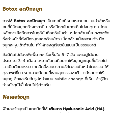
Botox ลดปีกจมูก
การใช้
Botox ลดปีกจมูก
เป็นเทคนิคที่หมอหลายคนแนะนำสำหรับ
คนที่มีปีกจมูกกว้างเวลายิ้ม หรือปีกขยับมากเกินไปจนดูบาน โดย
หลักการคือฉีดสารโบทูลินัมท็อกซินในตำแหน่งกล้ามเนื้อ
nasalis
ซึ่งทำหน้าที่ดึงปีกจมูกออกด้านข้าง เมื่อกล้ามเนื้อคลายตัว ปีก
จมูกจะหุบเข้าด้านใน ทำให้ทรงดูเรียวขึ้นแบบเป็นธรรมชาติ
ข้อดีคือไม่ต้องพักฟื้น ผลเริ่มเห็นใน 5–7 วัน และอยู่ได้นาน
ประมาณ 3–4 เดือน เหมาะกับคนที่อยากให้จมูกดูละมุนขึ้นโดยไม่
แตะมีดศัลยกรรม เทคนิคนี้ช่วยบาลานซ์สัดส่วนใบหน้าโดยรวม ให้
ดูซอฟต์ขึ้น เหมาะมากกับคนที่ชอบลุคธรรมชาติ แต่ยังอยากให้
จมูกดูเล็กและรับกับรูปหน้าแบบ subtle change ที่เห็นแล้วรู้สึก
ว่าหน้าดูเป๊ะขึ้นโดยไม่รู้ตัวครับ
ฟิลเลอร์จมูก
ฟิลเลอร์จมูกเป็นเทคนิคที่ใช้
เติมสาร Hyaluronic Acid (HA)