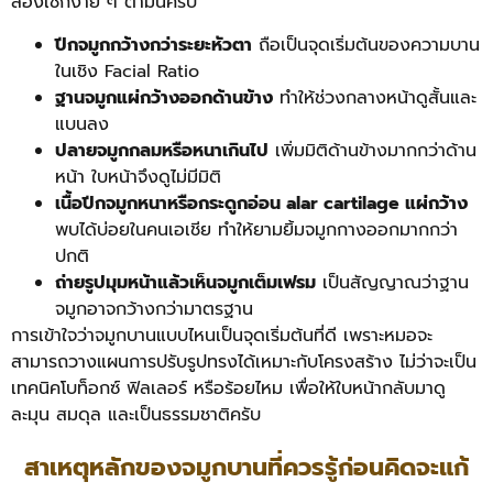
ลองเช็กง่าย ๆ ตามนี้ครับ
ปีกจมูกกว้างกว่าระยะหัวตา
ถือเป็นจุดเริ่มต้นของความบาน
ในเชิง Facial Ratio
ฐานจมูกแผ่กว้างออกด้านข้าง
ทำให้ช่วงกลางหน้าดูสั้นและ
แบนลง
ปลายจมูกกลมหรือหนาเกินไป
เพิ่มมิติด้านข้างมากกว่าด้าน
หน้า ใบหน้าจึงดูไม่มีมิติ
เนื้อปีกจมูกหนาหรือกระดูกอ่อน alar cartilage แผ่กว้าง
พบได้บ่อยในคนเอเชีย ทำให้ยามยิ้มจมูกกางออกมากกว่า
ปกติ
ถ่ายรูปมุมหน้าแล้วเห็นจมูกเต็มเฟรม
เป็นสัญญาณว่าฐาน
จมูกอาจกว้างกว่ามาตรฐาน
การเข้าใจว่าจมูกบานแบบไหนเป็นจุดเริ่มต้นที่ดี เพราะหมอจะ
สามารถวางแผนการปรับรูปทรงได้เหมาะกับโครงสร้าง ไม่ว่าจะเป็น
เทคนิคโบท็อกซ์ ฟิลเลอร์ หรือร้อยไหม เพื่อให้ใบหน้ากลับมาดู
ละมุน สมดุล และเป็นธรรมชาติครับ
สาเหตุหลักของจมูกบานที่ควรรู้ก่อนคิดจะแก้