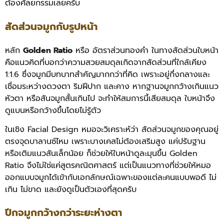
ต้องศัลยกรรมเลยครับ
สัดส่วนจมูกกับรูปหน้า
หลัก
Golden Ratio
หรือ อัตราส่วนทองคำ ในทางสัดส่วนใบหน้า
คือแนวคิดที่บอกว่าความสวยสมดุลเกิดจากสัดส่วนที่ใกล้เคียง
1:1.6 ซึ่งจมูกมีบทบาทสำคัญมากกว่าที่คิด เพราะอยู่กึ่งกลางและ
เชื่อมระหว่างดวงตา ริมฝีปาก และคาง หากฐานจมูกกว้างเกินแนว
หัวตา หรือสันจมูกสั้นเกินไป จะทำให้สมการนี้เสียสมดุล ใบหน้าจึง
ดูแบนหรือกว้างขึ้นโดยไม่รู้ตัว
ในเชิง Facial Design หมอจะวิเคราะห์ว่า สัดส่วนจมูกของคุณอยู่
ตรงจุดบาลานซ์ไหม เพราะบางเคสไม่ต้องเสริมสูง แค่ปรับฐาน
หรือเติมแนวสันเล็กน้อย ก็ช่วยให้ใบหน้าดูละมุนขึ้น Golden
Ratio จึงไม่ใช่แค่สูตรคณิตศาสตร์ แต่เป็นแนวทางที่ช่วยให้หมอ
ออกแบบจมูกได้เข้ากับเอกลักษณ์เฉพาะของแต่ละคนแบบพอดี ไม่
เกิน ไม่ขาด และยังดูเป็นตัวเองที่สุดครับ
ปีกจมูกกว้างกว่าระยะห่างตา