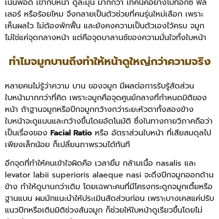
เน้นพอดี เข้ากับหน้า ดูละมุน มากกว่า เทคนิคอย่างโบท็อกซ์ ฟิล
เลอร์ หรือร้อยไหม จึงกลายเป็นตัวช่วยที่คนรุ่นใหม่เลือก เพราะ
เห็นผลไว ไม่ต้องพักฟื้น และยังคงความเป็นตัวเองไว้ครบ จมูก
ไม่ใช่แค่จุดกลางหน้า แต่คือจุดบาลานซ์ของความมั่นใจทั้งใบหน้า
ทำไมจมูกบานถึงทำให้หน้าดูใหญ่กว่าความจริง
หลายคนไม่รู้ว่าความ บาน ของจมูก มีผลต่อการรับรู้สัดส่วน
ใบหน้ามากกว่าที่คิด เพราะจมูกคือจุดศูนย์กลางที่กำหนดมิติของ
หน้า ถ้าฐานจมูกหรือปีกจมูกกว้างกว่าระยะหัวตาทั้งสองข้าง
ใบหน้าจะดูแบนและกว้างขึ้นโดยอัตโนมัติ ซึ่งในทางกายวิภาคถือว่า
เป็นเรื่องของ
Facial Ratio
หรือ อัตราส่วนใบหน้า ที่เสียสมดุลไป
เพียงเล็กน้อย ก็เปลี่ยนภาพรวมได้ทันที
อีกจุดที่ทำให้คนเข้าใจผิดคือ เวลายิ้ม กล้ามเนื้อ nasalis และ
levator labii superioris alaeque nasi จะดึงปีกจมูกออกด้าน
ข้าง ทำให้ดูบานกว่าเดิม โดยเฉพาะคนที่มีโครงกระดูกจมูกเตี้ยหรือ
ฐานแบน ผมมักแนะนำให้ประเมินสัดส่วนก่อน เพราะบางเคสแค่ปรับ
แนวปีกหรือเติมมิติช่วงสันจมูก ก็ช่วยให้ใบหน้าดูเรียวขึ้นโดยไม่