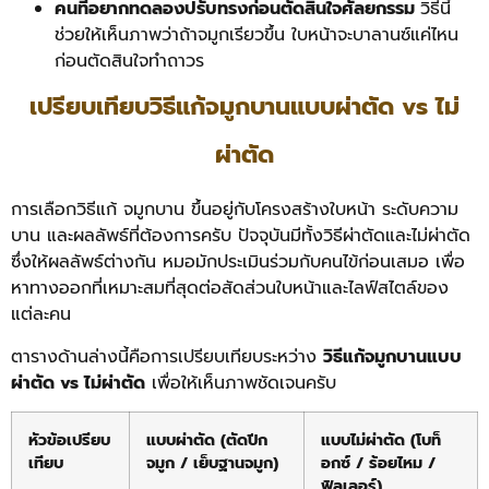
คนที่อยากทดลองปรับทรงก่อนตัดสินใจศัลยกรรม
วิธีนี้
ช่วยให้เห็นภาพว่าถ้าจมูกเรียวขึ้น ใบหน้าจะบาลานซ์แค่ไหน
ก่อนตัดสินใจทำถาวร
เปรียบเทียบวิธีแก้จมูกบานแบบผ่าตัด vs ไม่
ผ่าตัด
การเลือกวิธีแก้ จมูกบาน ขึ้นอยู่กับโครงสร้างใบหน้า ระดับความ
บาน และผลลัพธ์ที่ต้องการครับ ปัจจุบันมีทั้งวิธีผ่าตัดและไม่ผ่าตัด
ซึ่งให้ผลลัพธ์ต่างกัน หมอมักประเมินร่วมกับคนไข้ก่อนเสมอ เพื่อ
หาทางออกที่เหมาะสมที่สุดต่อสัดส่วนใบหน้าและไลฟ์สไตล์ของ
แต่ละคน
ตารางด้านล่างนี้คือการเปรียบเทียบระหว่าง
วิธีแก้จมูกบานแบบ
ผ่าตัด vs ไม่ผ่าตัด
เพื่อให้เห็นภาพชัดเจนครับ
หัวข้อเปรียบ
แบบผ่าตัด (ตัดปีก
แบบไม่ผ่าตัด (โบท็
เทียบ
จมูก / เย็บฐานจมูก)
อกซ์ / ร้อยไหม /
ฟิลเลอร์)