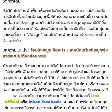
ชัดกว่าเดิม
ข้อดีคือไม่ต้องพักฟื้น เห็นผลทันทีหลังทำ และสามารถใช้ร่วมกับ
การฉีดโบท็อกซ์ลดปีกจมูกเพื่อให้ทรงจมูกบาลานซ์ยิ่งขึ้น เหมาะกับ
คนที่อยากได้ลุคจมูกพอดี ไม่ต้องเป๊ะเวอร์ แต่ดูละมุนและมีมิติขึ้น
อย่างเป็นธรรมชาติ ร้อยไหมจึงกลายเป็นเทคนิคที่มาแรงในกลุ่มคน
รุ่นใหม่ที่อยาก “อัปจมูก” แบบไม่ต้องพักหน้าและยังคงความเป็น
ตัวเองครับ
บทความแนะนำ :
ร้อยไหมจมูก คืออะไร ? เทคนิคเสริมสันจมูกพุ่ง
สวยแบบไม่ต้องศัลยกรรม
ถ้าคุณกังวลเรื่องจมูกบาน แต่ยังไม่อยากผ่าตัด การปรับทรงแบบ
ไม่ต้องพักฟื้นสามารถออกแบบให้เหมาะกับรูปหน้าและโครงจมูก
ของแต่ละคนได้จริงครับ ที่ TBL Clinic หมอจะประเมินให้ละเอียด
ว่าเคสของคุณเหมาะกับโบท็อกซ์ลดปีกจมูก ร้อยไหม หรือการผสม
ผสานเทคนิคไหน เพื่อให้ได้ผลลัพธ์ที่ดูเรียวขึ้นอย่างเป็นธรรมชาติ
และปลอดภัย สามารถทักมาปรึกษาก่อนได้เลยที่
Line
Official
หรือ
Inbox Facebook
หมอและทีมพร้อมอธิบายทุก
ขั้นตอนตรงไปตรงมา วางแผนให้เหมาะกับคุณจริง ๆ โดยไม่ยัด