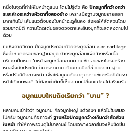
หนึ่งในจุดที่ทำให้ใบหน้าดูแบน โดยไม่รู้ตัว คือ
ปีกจมูกที่กว้างกว่า
ระยะห่างระหว่างหัวตาทั้งสองข้าง
เพราะเมื่อฐานจมูกขยายออก
มากเกินไป เส้นแนวตั้งของใบหน้าจะดูสั้นลง ส่งผลให้สัดส่วนโดย
รวมขาดมิติ ความโดดเด่นของดวงตาและสันจมูกก็จะลดลงตามไป
ด้วย
ในเชิงกายวิภาค ปีกจมูกประกอบด้วยกระดูกอ่อน alar cartilage
ซึ่งกำหนดกรอบของฐานจมูก ถ้ากระดูกอ่อนแผ่กว้างหรือเนื้อ
บริเวณปีกหนา ใบหน้าจะดูเหมือนขาดความชัดเจนของโครงสร้าง
หมอจึงมักประเมินว่าควรลดบาน ด้วยเทคนิคที่ช่วยยกแนวฐาน
หรือปรับมิติกลางหน้า เพื่อให้จมูกกลับมาดูบาลานซ์และรับกับโครง
หน้าได้แบบพอดี ไม่ต้องผ่าตัดก็เห็นความเปลี่ยนแปลงได้จริงครับ
จมูกแบบไหนถึงเรียกว่า “บาน” ?
หลายคนเข้าใจว่า จมูกบาน คือจมูกใหญ่ แต่จริงๆ แล้วไม่ใช่เสมอ
ไปครับ จมูกบานคือภาวะที่
ฐานหรือปีกจมูกกว้างเกินกว่าสัดส่วน
ใบหน้า
ทำให้ภาพรวมดูไม่บาลานซ์ โดยเฉพาะเวลายิ้มจะเห็นชัดขึ้น