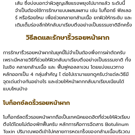
เส้น ซึ่งบ่งบอกว่าผิวสูญเสียแรงพยุงไปมากแล้ว ระดับนี้
จำเป็นต้องใช้การรักษาแบบผสมผสาน เช่น โบท็อกซ์ ฟิลเลอ
ร์ หรือร้อยไหม เพื่อช่วยคลายกล้ามเนื้อ ยกผิวให้กระชับ และ
เติมเต็มร่องลึกให้กลับมาเรียบตึงอย่างเป็นธรรมชาติอีกครั้ง
วิธีลดและรักษาริ้วรอยหน้าผาก
การรักษาริ้วรอยหน้าผากในยุคนี้ไม่จำเป็นต้องพึ่งการผ่าตัดครับ
เพราะมีหลายวิธีที่ช่วยให้ผิวกลับมาเรียบตึงอย่างเป็นธรรมชาติ ทั้ง
ในเชิง คลายกล้ามเนื้อ และ ฟื้นฟูคอลลาเจน โดยแบ่งแนวทาง
หลักออกเป็น 4 กลุ่มสำคัญ ไ ต่อไปเรามาแยกดูครับว่าแต่ละวิธีมี
จุดเด่นต่างกันอย่างไร และช่วยให้หน้าผากกลับมาเรียบเนียนได้
แบบไหนบ้าง
โบท็อกซ์ลดริ้วรอยหน้าผาก
โบท็อกซ์ลดริ้วรอยหน้าผากถือเป็นเทคนิคยอดฮิตที่ช่วยให้ผิวเรียบ
ตึงได้โดยไม่ต้องพักฟื้นครับ หลักการคือการฉีดสาร Botulinum
Toxin ปริมาณพอดีเข้าไปคลายการหดเกร็งของกล้ามเนื้อบริเวณ