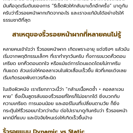
มันคือจุดเริ่มต้นของการ “รีเซ็ตผิวให้กลับมาเด็กอีกครั้ง” มาดูกัน
ครับว่าริ้วรอยหน้าผากเกิดจากอะไร และเราจะแก้มันได้อย่างไรให้
ธรรมชาติที่สุด
สาเหตุของริ้วรอยหน้าผากที่หลายคนไม่รู้
หลายคนเข้าใจว่า ริ้วรอยหน้าผาก เกิดเพราะอายุ แต่จริงๆ แล้วมัน
เริ่มจากพฤติกรรมเล็กๆ ที่เราทำทุกวันครับ ทั้งการขมวดคิ้วตอน
เครียด ยกคิ้วตอนตกใจ หรือแม้แต่การโดนแดดโดยไม่ทาครีม
กันแดด ล้วนเร่งให้คอลลาเจนในผิวเสื่อมเร็วขึ้น ผิวที่เคยเด้งเลย
เริ่มเกิดรอยพับถาวรทีละนิด
ในเชิงผิวหนัง เราเรียกภาวะนี้ว่า “กล้ามเนื้อหดซ้ำ + คอลลาเจน
หาย” ซึ่งเป็นสูตรลับของริ้วรอยที่ใครก็ไม่อยากได้ ยิ่งบวกกับ
ความเครียด การนอนน้อย และฮอร์โมนที่เปลี่ยนตามวัย ก็ยิ่ง
กระตุ้นให้ริ้วรอยมาไวกว่าเดิม ต่อไปเรามาดูกันครับว่า ริ้วรอยหน้า
ผากมีกี่แบบ และปัจจัยไหนเร่งให้เกิดเร็วขึ้นบ้าง
ริ้วรอยแบบ Dynamic vs Static