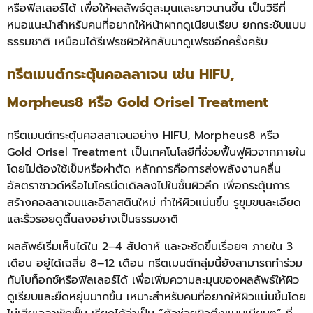
หรือฟิลเลอร์ได้ เพื่อให้ผลลัพธ์ดูละมุนและยาวนานขึ้น เป็นวิธีที่
หมอแนะนำสำหรับคนที่อยากให้หน้าผากดูเนียนเรียบ ยกกระชับแบบ
ธรรมชาติ เหมือนได้รีเฟรชผิวให้กลับมาดูเฟรชอีกครั้งครับ
ทรีตเมนต์กระตุ้นคอลลาเจน เช่น HIFU,
Morpheus8 หรือ Gold Orisel Treatment
ทรีตเมนต์กระตุ้นคอลลาเจนอย่าง HIFU, Morpheus8 หรือ
Gold Orisel Treatment เป็นเทคโนโลยีที่ช่วยฟื้นฟูผิวจากภายใน
โดยไม่ต้องใช้เข็มหรือผ่าตัด หลักการคือการส่งพลังงานคลื่น
อัลตราซาวด์หรือไมโครนีดเดิลลงไปในชั้นผิวลึก เพื่อกระตุ้นการ
สร้างคอลลาเจนและอิลาสตินใหม่ ทำให้ผิวแน่นขึ้น รูขุมขนละเอียด
และริ้วรอยดูตื้นลงอย่างเป็นธรรมชาติ
ผลลัพธ์เริ่มเห็นได้ใน 2–4 สัปดาห์ และจะชัดขึ้นเรื่อยๆ ภายใน 3
เดือน อยู่ได้เฉลี่ย 8–12 เดือน ทรีตเมนต์กลุ่มนี้ยังสามารถทำร่วม
กับโบท็อกซ์หรือฟิลเลอร์ได้ เพื่อเพิ่มความละมุนของผลลัพธ์ให้ผิว
ดูเรียบและยืดหยุ่นมากขึ้น เหมาะสำหรับคนที่อยากให้ผิวแน่นขึ้นโดย