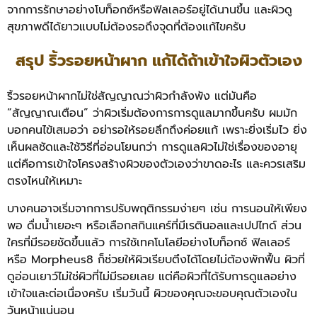
จากการรักษาอย่างโบท็อกซ์หรือฟิลเลอร์อยู่ได้นานขึ้น และผิวดู
สุขภาพดีได้ยาวแบบไม่ต้องรอถึงจุดที่ต้องแก้ไขครับ
สรุป ริ้วรอยหน้าผาก แก้ได้ถ้าเข้าใจผิวตัวเอง
ริ้วรอยหน้าผากไม่ใช่สัญญาณว่าผิวกำลังพัง แต่มันคือ
“สัญญาณเตือน” ว่าผิวเริ่มต้องการการดูแลมากขึ้นครับ ผมมัก
บอกคนไข้เสมอว่า อย่ารอให้รอยลึกถึงค่อยแก้ เพราะยิ่งเริ่มไว ยิ่ง
เห็นผลชัดและใช้วิธีที่อ่อนโยนกว่า การดูแลผิวไม่ใช่เรื่องของอายุ
แต่คือการเข้าใจโครงสร้างผิวของตัวเองว่าขาดอะไร และควรเสริม
ตรงไหนให้เหมาะ
บางคนอาจเริ่มจากการปรับพฤติกรรมง่ายๆ เช่น การนอนให้เพียง
พอ ดื่มน้ำเยอะๆ หรือเลือกสกินแคร์ที่มีเรตินอลและเปปไทด์ ส่วน
ใครที่มีรอยชัดขึ้นแล้ว การใช้เทคโนโลยีอย่างโบท็อกซ์ ฟิลเลอร์
หรือ Morpheus8 ก็ช่วยให้ผิวเรียบตึงได้โดยไม่ต้องพักฟื้น
ผิวที่
ดูอ่อนเยาว์ไม่ใช่ผิวที่ไม่มีรอยเลย แต่คือผิวที่ได้รับการดูแลอย่าง
เข้าใจและต่อเนื่องครับ เริ่มวันนี้ ผิวของคุณจะขอบคุณตัวเองใน
วันหน้าแน่นอน