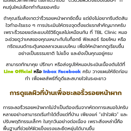
ไม่เสียเวลาพักฟื้น เรียกได้ว่าเป็น “ตัวช่วยผิวตึงแบบเนียนๆ” ที่
คนรุ่นใหม่เลือกทำกันเยอะครับ
ถ้าคุณเริ่มสังเกตว่าริ้วรอยหน้าผากชัดขึ้น แต่ยังไม่อยากรีบตัดสิน
ใจทำอะไรแรง ๆ การประเมินให้ตรงจุดตั้งแต่แรกสำคัญมากครับ
เพราะริ้วรอยแต่ละแบบใช้วิธีดูแลไม่เหมือนกัน ที่ TBL Clinic หมอ
จะช่วยดูว่าเคสของคุณเหมาะกับโบท็อกซ์ ฟิลเลอร์ ร้อยไหม หรือ
ทรีตเมนต์กระตุ้นคอลลาเจนแบบไหน เพื่อให้หน้าผากดูเรียบขึ้น
อย่างเป็นธรรมชาติ ไม่แข็ง และยังเป็นคุณอยู่ครบ
สามารถทักมาคุย ปรึกษา หรือส่งรูปให้หมอประเมินเบื้องต้นได้ที่
Line Official
หรือ
Inbox Facebook
ครับ วางแผนให้ชัดก่อน
ทำ เพื่อผลลัพธ์ที่ดูดีและสบายใจในระยะยาว
การดูแลผิวที่บ้านเพื่อชะลอริ้วรอยหน้าผาก
การชะลอริ้วรอยหน้าผากไม่จำเป็นต้องเริ่มจากหัตถการเสมอไปครับ
หลายอย่างสามารถเริ่มทำได้ตั้งแต่ที่บ้าน เพียงแค่ “เข้าใจผิว” และ
ปรับพฤติกรรมเล็กๆ ในทุกวันอย่างต่อเนื่อง เพราะสิ่งเหล่านี้คือ
พื้นฐานที่ช่วยให้ผิวแข็งแรงและยืดหยุ่นได้นานขึ้น