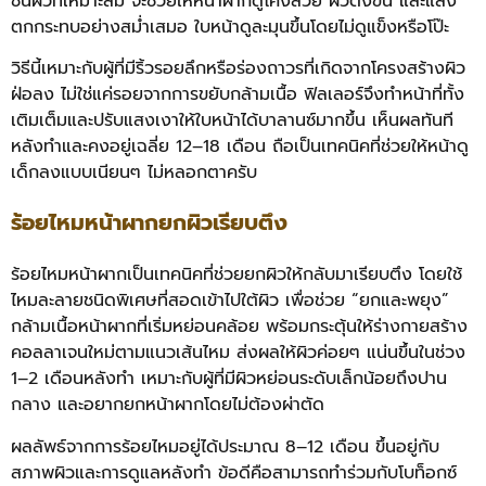
ชั้นผิวที่เหมาะสม จะช่วยให้หน้าผากดูโค้งสวย ผิวตึงขึ้น และแสง
ตกกระทบอย่างสม่ำเสมอ ใบหน้าดูละมุนขึ้นโดยไม่ดูแข็งหรือโป๊ะ
วิธีนี้เหมาะกับผู้ที่มีริ้วรอยลึกหรือร่องถาวรที่เกิดจากโครงสร้างผิว
ฝ่อลง ไม่ใช่แค่รอยจากการขยับกล้ามเนื้อ ฟิลเลอร์จึงทำหน้าที่ทั้ง
เติมเต็มและปรับแสงเงาให้ใบหน้าได้บาลานซ์มากขึ้น เห็นผลทันที
หลังทำและคงอยู่เฉลี่ย 12–18 เดือน ถือเป็นเทคนิคที่ช่วยให้หน้าดู
เด็กลงแบบเนียนๆ ไม่หลอกตาครับ
ร้อยไหมหน้าผากยกผิวเรียบตึง
ร้อยไหมหน้าผากเป็นเทคนิคที่ช่วยยกผิวให้กลับมาเรียบตึง โดยใช้
ไหมละลายชนิดพิเศษที่สอดเข้าไปใต้ผิว เพื่อช่วย “ยกและพยุง”
กล้ามเนื้อหน้าผากที่เริ่มหย่อนคล้อย พร้อมกระตุ้นให้ร่างกายสร้าง
คอลลาเจนใหม่ตามแนวเส้นไหม ส่งผลให้ผิวค่อยๆ แน่นขึ้นในช่วง
1–2 เดือนหลังทำ เหมาะกับผู้ที่มีผิวหย่อนระดับเล็กน้อยถึงปาน
กลาง และอยากยกหน้าผากโดยไม่ต้องผ่าตัด
ผลลัพธ์จากการร้อยไหมอยู่ได้ประมาณ 8–12 เดือน ขึ้นอยู่กับ
สภาพผิวและการดูแลหลังทำ ข้อดีคือสามารถทำร่วมกับโบท็อกซ์