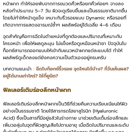
หน้าผาก ทำให้รอยพับจากการขมวดคิ้วหรือยกคิ้วค่อยๆ จางลง
หลังทำประมาณ 5–7 วัน ผิวจะดูเรียบขึ้นและเป็นธรรมชาติมากขึ้น
โดยไม่ทำให้หน้าดูแข็ง เหมาะกับริ้วรอยแบบ Dynamic หรือรอยที่
เกิดจากการแสดงอารมณ์ซ้ำๆ ผลลัพธ์อยู่ได้เฉลี่ย 4–6 เดือน
จุดสำคัญคือการฉีดในตำแหน่งที่ถูกต้องและปริมาณที่เหมาะกับ
โครงหน้า เพื่อให้ผลดูละมุน ไม่แข็งหรือดูเหมือนหน้าชา ปัจจุบันโบ
ท็อกซ์สามารถออกแบบให้เข้ากับแนวหน้าผากแต่ละแบบได้ ทำให้
ผลลัพธ์ดูเด็กลงแต่ยังคงความเป็นตัวเองอยู่ครบครับ
บทความแนะนำ :
ฉีดโบท็อกซ์ริ้วรอย จุดไหนได้บ้าง? กี่วันเห็นผล?
อยู่ได้นานเท่าไหร่? ใช้กี่ยูนิต?
ฟิลเลอร์เติมร่องลึกหน้าผาก
ฟิลเลอร์เติมร่องลึกหน้าผากเป็นวิธีที่ช่วยคืนความเรียบเนียนให้ผิว
อย่างเป็นธรรมชาติ โดยใช้สารกรดไฮยาลูโรนิก (Hyaluronic
Acid) ซึ่งเป็นสารที่มีอยู่แล้วในร่างกาย มาช่วยเติมเต็มร่องลึกและ
เพิ่มวอลุ่มในจุดที่ผิวสูญเสียไปตามอายุ เมื่อฉีดในปริมาณและระดับ