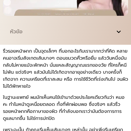
หัวข้อ
ริ้วรอยหน้าผาก เป็นจุดเล็กๆ ที่บอกอะไรกับเรามากกว่าที่คิด หลาย
คนอาจเริ่มสังเกตเส้นบางๆ ตอนขมวดคิ้วหรือยิ้ม แล้ววันหนึ่งมัน
กลับไม่หายแม้จะพักหน้า นั่นแหละสัญญาณแรกของวัย ที่ใครก็หนี
ไม่พ้น แต่จริงๆ แล้วมันไม่ได้เกิดจากอายุอย่างเดียว บางครั้งก็
เกิดจาก ความเครียดที่เราสะสม หรือ การใช้ชีวิตที่เร่งเกินไป จนผิว
ไม่ได้พักหายใจ
ในฐานะแพทย์ ผมมักเห็นคนไข้เข้ามาด้วยประโยคเดียวกันว่า หมอ
คะ ทำไมหน้าดูเหนื่อยตลอด ทั้งที่พักผ่อนพอ ซึ่งจริงๆ แล้วริ้ว
รอยหน้าผากคือภาษาของผิว ที่กำลังบอกเราว่ามันต้องการการ
ดูแลมากขึ้น ไม่ใช่การปกปิด
เพราะฉะนั้น ถ้าคุณเริ่มเห็นเส้นบางๆ เหล่านั้น อย่าเพิ่งรีบเครียด