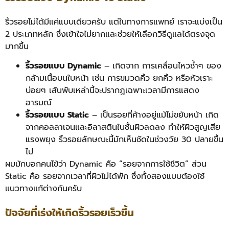
ริ้วรอยไม่ได้มีแค่แบบเดียวครับ แต่ในทางการแพทย์ เราจะแบ่งเป็น
2 ประเภทหลัก ซึ่งเข้าใจไม่ยากและช่วยให้เลือกวิธีดูแลได้ตรงจุด
มากขึ้น
ริ้วรอยแบบ Dynamic
– เกิดจาก การเคลื่อนไหวซ้ำๆ ของ
กล้ามเนื้อบนใบหน้า เช่น การขมวดคิ้ว ยกคิ้ว หรือหัวเราะ
บ่อยๆ เส้นพับเหล่านี้จะปรากฏเฉพาะเวลามีการแสดง
อารมณ์
ริ้วรอยแบบ Static
– เป็นรอยที่ค้างอยู่แม้ไม่ขยับหน้า เกิด
จากคอลลาเจนและอิลาสตินในชั้นผิวลดลง ทำให้ผิวสูญเสีย
แรงพยุง ริ้วรอยลักษณะนี้มักเห็นชัดในช่วงวัย 30 ปลายขึ้น
ไป
ผมมักบอกคนไข้ว่า Dynamic คือ “รอยจากการใช้ชีวิต” ส่วน
Static คือ รอยจากเวลาที่ผิวไม่ได้พัก ซึ่งทั้งสองแบบต้องใช้
แนวทางแก้ต่างกันครับ
ปัจจัยที่เร่งให้เกิดริ้วรอยเร็วขึ้น