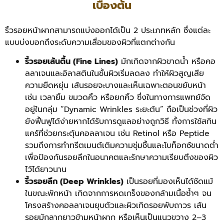
เบื้องต้น
ริ้วรอยหน้าผากสามารถแบ่งออกได้เป็น 2 ประเภทหลัก ซึ่งแต่ละ
แบบบ่งบอกถึงระดับความเสื่อมของผิวที่แตกต่างกัน
ริ้วรอยเส้นตื้น (Fine Lines)
มักเกิดจากผิวขาดน้ำ หรือคอ
ลลาเจนและอิลาสตินในชั้นผิวเริ่มลดลง ทำให้ผิวสูญเสีย
ความยืดหยุ่น เส้นรอยจะบางและเห็นเฉพาะตอนขยับหน้า
เช่น เวลายิ้ม ขมวดคิ้ว หรือยกคิ้ว ซึ่งในทางการแพทย์จัด
อยู่ในกลุ่ม “Dynamic Wrinkles ระยะต้น” ถือเป็นช่วงที่ผิว
ยังฟื้นฟูได้ง่ายหากได้รับการดูแลอย่างถูกวิธี ทั้งการใช้สกิน
แคร์ที่ช่วยกระตุ้นคอลลาเจน เช่น Retinol หรือ Peptide
รวมถึงการทำทรีตเมนต์เติมความชุ่มชื้นและโบท็อกซ์ขนาดต่ำ
เพื่อป้องกันรอยลึกในอนาคตและรักษาความเรียบตึงของผิว
ไว้ได้ยาวนาน
ริ้วรอยลึก (Deep Wrinkles)
เป็นรอยที่มองเห็นได้ชัดแม้
ในขณะพักหน้า เกิดจากการหดเกร็งของกล้ามเนื้อซ้ำๆ จน
โครงสร้างคอลลาเจนยุบตัวและผิวเกิดรอยพับถาวร เส้น
รอยมักลากยาวข้ามหน้าผาก หรือเห็นเป็นแนวขวาง 2–3