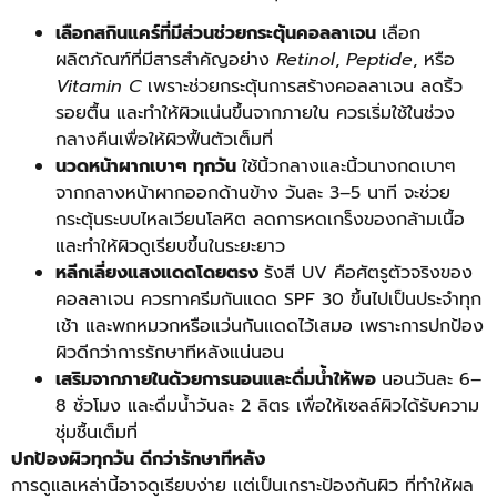
เลือกสกินแคร์ที่มีส่วนช่วยกระตุ้นคอลลาเจน
เลือก
ผลิตภัณฑ์ที่มีสารสำคัญอย่าง
Retinol
,
Peptide
, หรือ
Vitamin C
เพราะช่วยกระตุ้นการสร้างคอลลาเจน ลดริ้ว
รอยตื้น และทำให้ผิวแน่นขึ้นจากภายใน ควรเริ่มใช้ในช่วง
กลางคืนเพื่อให้ผิวฟื้นตัวเต็มที่
นวดหน้าผากเบาๆ ทุกวัน
ใช้นิ้วกลางและนิ้วนางกดเบาๆ
จากกลางหน้าผากออกด้านข้าง วันละ 3–5 นาที จะช่วย
กระตุ้นระบบไหลเวียนโลหิต ลดการหดเกร็งของกล้ามเนื้อ
และทำให้ผิวดูเรียบขึ้นในระยะยาว
หลีกเลี่ยงแสงแดดโดยตรง
รังสี UV คือศัตรูตัวจริงของ
คอลลาเจน ควรทาครีมกันแดด SPF 30 ขึ้นไปเป็นประจำทุก
เช้า และพกหมวกหรือแว่นกันแดดไว้เสมอ เพราะการปกป้อง
ผิวดีกว่าการรักษาทีหลังแน่นอน
เสริมจากภายในด้วยการนอนและดื่มน้ำให้พอ
นอนวันละ 6–
8 ชั่วโมง และดื่มน้ำวันละ 2 ลิตร เพื่อให้เซลล์ผิวได้รับความ
ชุ่มชื้นเต็มที่
ปกป้องผิวทุกวัน ดีกว่ารักษาทีหลัง
การดูแลเหล่านี้อาจดูเรียบง่าย แต่เป็นเกราะป้องกันผิว ที่ทำให้ผล