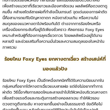
กับการจัดเรียงผิวหนัง กล้ามเนื้อ และเนื้อเยื่อรอบดวงตาใหม่
เพื่อสร้างแนวตาที่เรียวยาวและมีองศาชัดเจน ผลลัพธ์คือดวงตาดู
คมขึ้น คล้ายสไตล์สายฝอที่กำลังเป็นเทรนด์ จุดเด่นของการผ่าตัด
นี้คือสามารถแก้ไขปัญหาตาตก หนังตาส่วนเกิน หรือความไม่
สมดุลของแนวหางตาไปพร้อมกันได้ ต่างจากการร้อยไหมหรือ
เครื่องมือยกกระชับที่อยู่ได้เพียงชั่วคราว ศัลยกรรม Foxy Eyes
เหมาะสำหรับผู้ที่ต้องการลุคเฉี่ยวถาวร โดยผลลัพธ์จะอยู่ได้นาน
หลายปี และช่วยเสริมทั้งความมั่นใจและความสมดุลของใบหน้าใน
ภาพรวม
ร้อยไหม Foxy Eyes ยกหางตาเฉี่ยว สร้างเสน่ห์ที่
มองแล้วปัง
ร้อยไหม Foxy Eyes เป็นอีกหนึ่งเทคนิคที่ได้รับความนิยมมากใน
กลุ่มคนที่อยากได้หางตาเฉี่ยวแบบสายฝอ แต่ยังไม่อยากทำการ
ผ่าตัด วิธีนี้อาศัยการสอดไหมละลายเข้าไปใต้ผิวหนังบริเวณหางตา
เพื่อสร้างแรงดึงและกระตุ้นการสร้างคอลลาเจน ทำให้ผิวรอบ
ดวงตาดูตึงกระชับ หางตายกขึ้นอย่างเป็นธรรมชาติ ข้อดีคือไม่
ต้องพักฟื้นนาน หลังทำสามารถใช้ชีวิตประจำวันได้เกือบปกติ