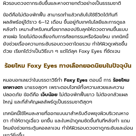
ผิวรอบดวงตากระชับขึ้นและหางตายกตัวอย่างเป็นธรรมชาติ
ข้อดีคือไม่ต้องพักฟื้น สามารถทำแล้วกลับไปใช้ชีวิตได้ทันที
ผลลัพธ์อยู่ได้ราว 6–12 เดือน ขึ้นอยู่กับเทคโนโลยีและการดูแล
หลังทำ เหมาะสำหรับคนที่อยากลองปรับลุคให้ดวงตาคมขึ้นแบบ
สายฝอ โดยไม่ต้องเสี่ยงกับการศัลยกรรมหรือร้อยไหม เทคนิคนี้
ยังช่วยเรื่องความกระชับรอบดวงตาโดยรวม ทำให้ผิวดูเฟรชขึ้น
ด้วย เรียกได้ว่าเป็นวิธีเบา ๆ แต่ได้ลุค Foxy Eyes ที่ชัดเจน
ร้อยไหม Foxy Eyes ทางเลือกยอดนิยมในปัจจุบัน
หมอบอกเลยว่าในบรรดาวิธีทำ
Foxy Eyes
ตอนนี้ การ
ร้อยไหม
ยกหางตา
มาแรงสุดๆ เพราะตอบโจทย์ทั้งความสวยและความ
ปลอดภัย ข้อดีคือ
เจ็บน้อย
ไม่ต้องพักฟื้นยาว ไม่ต้องกลัวแผล
ใหญ่ และที่สำคัญผลลัพธ์ดูเป็นธรรมชาติสุดๆ
เทคนิคนี้ใช้ไหมละลายที่ออกแบบมาสำหรับดึงพยุงผิวบริเวณหาง
ตา ทำให้ตาดูเฉี่ยว ยกขึ้น และใบหน้าดูคมชัดขึ้นทันทีหลังทำ แถม
ไหมยังช่วยกระตุ้นคอลลาเจน ทำให้ผิวรอบดวงตาดูกระชับและอ่อน
เยาว์ยิ่งขึ้น