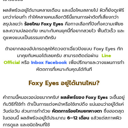
ผลลัพธ์จะอยู่ได้นานหลายเดือน และเมื่อไหมสลายไป ผิวก็ยังดูเฟิร์
มกว่าก่อนทำ ทำให้หลายคนเลือกวิธีนี้แทนการผ่าตัดที่เสี่ยงกว่า
สรุปเลยว่า
ร้อยไหม Foxy Eyes
คือทางเลือกที่ปังทั้งความเฟียซ
และความปลอดภัย เหมาะกับคนยุคนี้ที่อยากสวยไว ฟื้นตัวเร็ว และ
ดูแพงแบบเป็นธรรมชาติครับ
ถ้าอยากลองอัปเกรดลุคให้ดวงตาเฉี่ยวปังแบบ Foxy Eyes ทัก
มาคุยกับหมอได้เลยครับ สามารถติดต่อผ่าน
Line
Official
หรือ
Inbox Facebook
เพื่อปรึกษาและวางแผนการทำ
หัตถการที่เหมาะกับคุณได้ทันที
Foxy Eyes อยู่ได้นานไหม?
คำถามนี้หมอเจอบ่อยมากครับ!
ผลลัพธ์ของ Foxy Eyes
จะขึ้นอยู่
กับวิธีที่ใช้ทำ ถ้าเป็นการแต่งหน้าหรือใช้เทปดึง แน่นอนว่าอยู่ได้แค่
วันต่อวัน ส่วนการทำด้วย
หัตถการร้อยไหมยกหางตา
ซึ่งฮอตสุด
ในตอนนี้ ผลลัพธ์จะอยู่ได้ประมาณ
6–12 เดือน
แล้วแต่สภาพผิว
การดูแล และชนิดไหมที่ใช้