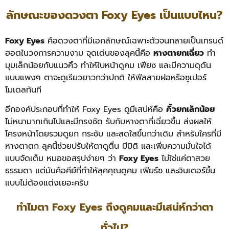
ลักษณะของดวงตา Foxy Eyes เป็นแบบไหน?
Foxy Eyes
คือดวงตาที่มีเอกลักษณ์เฉพาะตัวจนกลายเป็นเทรนด์
ฮอตในวงการความงาม จุดเด่นของลุคนี้คือ
หางตายกเฉี่ยว
ทำ
มุมเล็กน้อยกับแนวคิ้ว ทำให้ใบหน้าดูคม เฟียซ และมีความดุดัน
แบบแพงๆ ตาจะดูเรียวยาวกว่าปกติ ให้ฟีลสายฝอหรือซูเปอร์
โมเดลทันที
อีกองค์ประกอบที่ทำให้ Foxy Eyes ดูมีเสน่ห์คือ
คิ้วยกเล็กน้อย
ไม่หนามากเกินไปและมีทรงชัด รับกับหางตาที่เฉี่ยวขึ้น ส่งผลให้
โครงหน้าโดยรวมดูยก กระชับ และสดใสขึ้นกว่าเดิม สำหรับใครที่มี
หางตาตก ลุคนี้ช่วยปรับให้ตาดูตื่น มีมิติ และเพิ่มความมั่นใจได้
แบบจัดเต็ม หมอขอสรุปง่ายๆ ว่า
Foxy Eyes
ไม่ใช่แค่ตาสวย
ธรรมดา แต่มันคือคีย์ที่ทำให้ลุคคุณดูคม เฟียร์ซ และอินเตอร์ขึ้น
แบบไม่ต้องแต่งเยอะครับ
ทำไมตา Foxy Eyes ถึงดูคมและมีเสน่ห์กว่าตา
ทั่วไป?