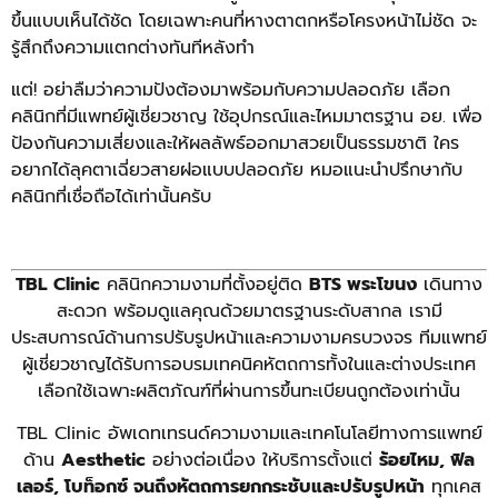
ขึ้นแบบเห็นได้ชัด โดยเฉพาะคนที่หางตาตกหรือโครงหน้าไม่ชัด จะ
รู้สึกถึงความแตกต่างทันทีหลังทำ
แต่! อย่าลืมว่าความปังต้องมาพร้อมกับความปลอดภัย เลือก
คลินิกที่มีแพทย์ผู้เชี่ยวชาญ ใช้อุปกรณ์และไหมมาตรฐาน อย. เพื่อ
ป้องกันความเสี่ยงและให้ผลลัพธ์ออกมาสวยเป็นธรรมชาติ ใคร
อยากได้ลุคตาเฉี่ยวสายฝอแบบปลอดภัย หมอแนะนำปรึกษากับ
คลินิกที่เชื่อถือได้เท่านั้นครับ
TBL Clinic
คลินิกความงามที่ตั้งอยู่ติด
BTS พระโขนง
เดินทาง
สะดวก พร้อมดูแลคุณด้วยมาตรฐานระดับสากล เรามี
ประสบการณ์ด้านการปรับรูปหน้าและความงามครบวงจร ทีมแพทย์
ผู้เชี่ยวชาญได้รับการอบรมเทคนิคหัตถการทั้งในและต่างประเทศ
เลือกใช้เฉพาะผลิตภัณฑ์ที่ผ่านการขึ้นทะเบียนถูกต้องเท่านั้น
TBL Clinic อัพเดทเทรนด์ความงามและเทคโนโลยีทางการแพทย์
ด้าน
Aesthetic
อย่างต่อเนื่อง ให้บริการตั้งแต่
ร้อยไหม, ฟิล
เลอร์, โบท็อกซ์ จนถึงหัตถการยกกระชับและปรับรูปหน้า
ทุกเคส