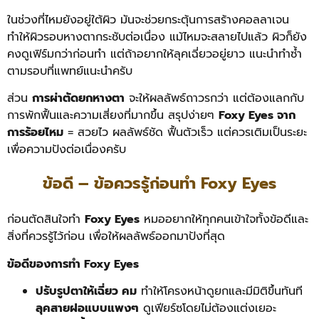
ในช่วงที่ไหมยังอยู่ใต้ผิว มันจะช่วยกระตุ้นการสร้างคอลลาเจน
ทำให้ผิวรอบหางตากระชับต่อเนื่อง แม้ไหมจะสลายไปแล้ว ผิวก็ยัง
คงดูเฟิร์มกว่าก่อนทำ แต่ถ้าอยากให้ลุคเฉี่ยวอยู่ยาว แนะนำทำซ้ำ
ตามรอบที่แพทย์แนะนำครับ
ส่วน
การผ่าตัดยกหางตา
จะให้ผลลัพธ์ถาวรกว่า แต่ต้องแลกกับ
การพักฟื้นและความเสี่ยงที่มากขึ้น สรุปง่ายๆ
Foxy Eyes จาก
การร้อยไหม
= สวยไว ผลลัพธ์ชัด ฟื้นตัวเร็ว แต่ควรเติมเป็นระยะ
เพื่อความปังต่อเนื่องครับ
ข้อดี – ข้อควรรู้ก่อนทำ Foxy Eyes
ก่อนตัดสินใจทำ
Foxy Eyes
หมออยากให้ทุกคนเข้าใจทั้งข้อดีและ
สิ่งที่ควรรู้ไว้ก่อน เพื่อให้ผลลัพธ์ออกมาปังที่สุด
ข้อดีของการทำ Foxy Eyes
ปรับรูปตาให้เฉี่ยว คม
ทำให้โครงหน้าดูยกและมีมิติขึ้นทันที
ลุคสายฝอแบบแพงๆ
ดูเฟียร์ซโดยไม่ต้องแต่งเยอะ