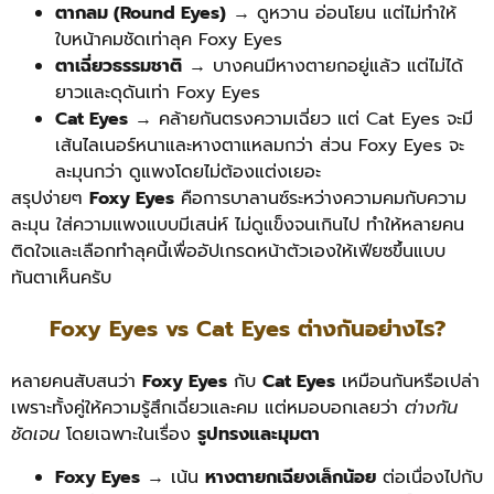
ตากลม (Round Eyes)
→ ดูหวาน อ่อนโยน แต่ไม่ทำให้
ใบหน้าคมชัดเท่าลุค Foxy Eyes
ตาเฉี่ยวธรรมชาติ
→ บางคนมีหางตายกอยู่แล้ว แต่ไม่ได้
ยาวและดุดันเท่า Foxy Eyes
Cat Eyes
→ คล้ายกันตรงความเฉี่ยว แต่ Cat Eyes จะมี
เส้นไลเนอร์หนาและหางตาแหลมกว่า ส่วน Foxy Eyes จะ
ละมุนกว่า ดูแพงโดยไม่ต้องแต่งเยอะ
สรุปง่ายๆ
Foxy Eyes
คือการบาลานซ์ระหว่างความคมกับความ
ละมุน ใส่ความแพงแบบมีเสน่ห์ ไม่ดูแข็งจนเกินไป ทำให้หลายคน
ติดใจและเลือกทำลุคนี้เพื่ออัปเกรดหน้าตัวเองให้เฟียซขึ้นแบบ
ทันตาเห็นครับ
Foxy Eyes vs Cat Eyes ต่างกันอย่างไร?
หลายคนสับสนว่า
Foxy Eyes
กับ
Cat Eyes
เหมือนกันหรือเปล่า
เพราะทั้งคู่ให้ความรู้สึกเฉี่ยวและคม แต่หมอบอกเลยว่า
ต่างกัน
ชัดเจน
โดยเฉพาะในเรื่อง
รูปทรงและมุมตา
Foxy Eyes
→ เน้น
หางตายกเฉียงเล็กน้อย
ต่อเนื่องไปกับ