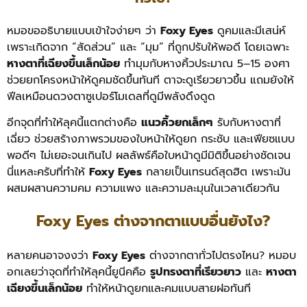
หมอขออธิบายแบบเข้าใจง่ายๆ ว่า
Foxy Eyes
ดูคมและมีเสน่ห์
เพราะเกิดจาก “สัดส่วน” และ “มุม” ที่ถูกปรับให้พอดี โดยเฉพาะ
หางตาที่เฉียงขึ้นเล็กน้อย
ทำมุมกับหางคิ้วประมาณ 5–15 องศา
ช่วยยกโครงหน้าให้ดูคมชัดขึ้นทันที ตาจะดูเรียวยาวขึ้น แถมยังให้
ฟีลเหมือนดวงตาซูเปอร์โมเดลที่ดูมีพลังดึงดูด
อีกจุดที่ทำให้ลุคนี้แตกต่างคือ
แนวคิ้วยกเล็กๆ
รับกับหางตาที่
เฉี่ยว ช่วยสร้างภาพรวมของใบหน้าให้ดูยก กระชับ และเฟียซแบบ
พอดีๆ ไม่เยอะจนเกินไป ผลลัพธ์คือใบหน้าดูมีมิติขึ้นอย่างชัดเจน
นี่แหละครับที่ทำให้
Foxy Eyes
กลายเป็นเทรนด์สุดฮิต เพราะมัน
ผสมผสานความคม ความแพง และความละมุนในเวลาเดียวกัน
Foxy Eyes ต่างจากตาแบบอื่นยังไง?
หลายคนอาจงงว่า
Foxy Eyes
ต่างจากตาทั่วไปตรงไหน? หมอบ
อกเลยว่าจุดที่ทำให้ลุคนี้ยูนีคคือ
รูปทรงตาที่เรียวยาว
และ
หางตา
เฉียงขึ้นเล็กน้อย
ทำให้หน้าดูยกและคมแบบสายฝอทันที