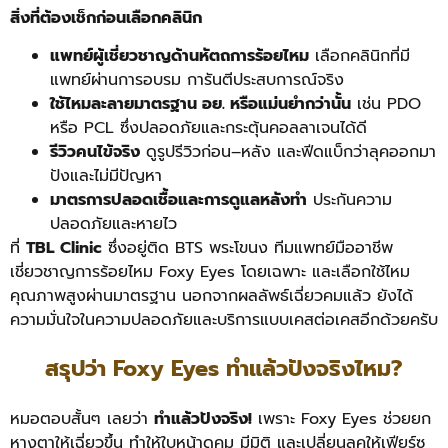
สิ่งที่ต้องเช็กก่อนเลือกคลินิก
แพทย์ผู้เชี่ยวชาญด้านหัตถการร้อยไหม
เลือกคลินิกที่มี
แพทย์ผ่านการอบรม การันตีประสบการณ์จริง
ใช้ไหมละลายมาตรฐาน อย. หรือแม่นยำกว่านั้น
เช่น PDO
หรือ PCL ซึ่งปลอดภัยและกระตุ้นคอลลาเจนได้ดี
รีวิวคนไข้จริง
ดูรูปรีวิวก่อน–หลัง และฟีดแบ็กว่าลุคออกมา
ปังและไม่มีปัญหา
มาตรการปลอดเชื้อและการดูแลหลังทำ
ประกันความ
ปลอดภัยและหายไว
ที่
TBL Clinic
ซึ่งอยู่ติด BTS พระโขนง ทีมแพทย์มืออาชีพ
เชี่ยวชาญการร้อยไหม Foxy Eyes โดยเฉพาะ และเลือกใช้ไหม
คุณภาพสูงผ่านมาตรฐาน นอกจากผลลัพธ์เฉี่ยวคมแล้ว ยังได้
ความมั่นใจในความปลอดภัยและบริการแบบเคสต่อเคสอีกด้วยครับ
สรุปว่า Foxy Eyes ทำแล้วปังจริงไหม?
หมอตอบสั้นๆ เลยว่า
ทำแล้วปังจริง!
เพราะ Foxy Eyes ช่วยยก
หางตาให้เฉี่ยวขึ้น ทำให้ใบหน้าดูคม มีมิติ และเปลี่ยนลุคให้เฟียร์ซ