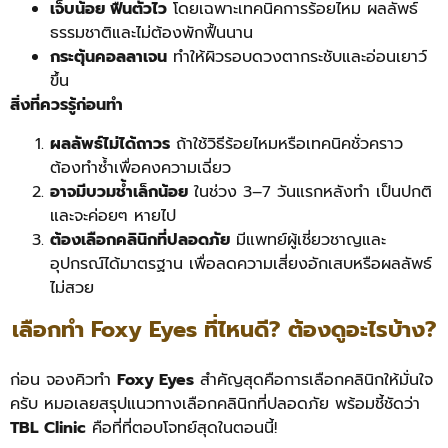
เจ็บน้อย ฟื้นตัวไว
โดยเฉพาะเทคนิคการร้อยไหม ผลลัพธ์
ธรรมชาติและไม่ต้องพักฟื้นนาน
กระตุ้นคอลลาเจน
ทำให้ผิวรอบดวงตากระชับและอ่อนเยาว์
ขึ้น
สิ่งที่ควรรู้ก่อนทำ
ผลลัพธ์ไม่ได้ถาวร
ถ้าใช้วิธีร้อยไหมหรือเทคนิคชั่วคราว
ต้องทำซ้ำเพื่อคงความเฉี่ยว
อาจมีบวมช้ำเล็กน้อย
ในช่วง 3–7 วันแรกหลังทำ เป็นปกติ
และจะค่อยๆ หายไป
ต้องเลือกคลินิกที่ปลอดภัย
มีแพทย์ผู้เชี่ยวชาญและ
อุปกรณ์ได้มาตรฐาน เพื่อลดความเสี่ยงอักเสบหรือผลลัพธ์
ไม่สวย
เลือกทำ Foxy Eyes ที่ไหนดี? ต้องดูอะไรบ้าง?
ก่อน จองคิวทำ
Foxy Eyes
สำคัญสุดคือการเลือกคลินิกให้มั่นใจ
ครับ หมอเลยสรุปแนวทางเลือกคลินิกที่ปลอดภัย พร้อมชี้ชัดว่า
TBL Clinic
คือที่ที่ตอบโจทย์สุดในตอนนี้!