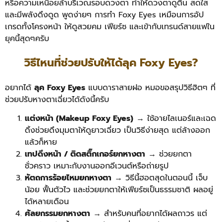
หรือความเหนื่อยล้าบริเวณรอบดวงตา ทำให้ดวงตาดูตื่น สดใส
และมีพลังดึงดูด พูดง่ายๆ การทำ Foxy Eyes เหมือนการอัป
เกรดทั้งโครงหน้า ให้ดูสวยคม เฟียร์ซ และเข้ากับเทรนด์สายแฟใน
ยุคนี้สุดๆครับ
วิธีไหนที่ช่วยปรับให้ได้ลุค Foxy Eyes?
อยากได้
ลุค Foxy Eyes
แบบดาราสายฝอ หมอขอสรุปวิธีฮิตๆ ที่
ช่วยปรับหางตาเฉี่ยวได้ดังนี้ครับ
แต่งหน้า (Makeup Foxy Eyes)
→ ใช้อายไลเนอร์และเฉด
ดิ้งช่วยดึงมุมตาให้ดูยาวเฉี่ยว เป็นวิธีง่ายสุด แต่ล้างออก
แล้วก็หาย
เทปดึงหน้า / ติดสติ๊กเกอร์ยกหางตา
→ ช่วยยกตา
ชั่วคราว เหมาะกับงานออกอีเวนต์หรือถ่ายรูป
หัตถการร้อยไหมยกหางตา
→ วิธีนี้ฮอตสุดในตอนนี้ เจ็บ
น้อย ฟื้นตัวไว และช่วยยกตาให้เฟียร์ซเป็นธรรมชาติ ผลอยู่
ได้หลายเดือน
ศัลยกรรมยกหางตา
→ สำหรับคนที่อยากได้ผลถาวร แต่