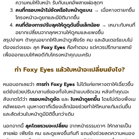
ความคมให้ใบหน้า รับกับเมคอัพสายฝอสุดๆ
คนที่กรอบหน้าไม่ชัดหรือใบหน้าดูแบน
→ เมื่อหางตายกขึ้น
โครงหน้าจะดูยกและมีมิติมากขึ้น
คนที่ต้องการปรับลุคให้ดูดุดันขึ้นเล็กน้อย
→ เหมาะกับคนที่
อยากเปลี่ยนจากลุคหวานให้ดูคมและแพงขึ้น
สรุปง่ายๆ ถ้าคุณอยากให้ใบหน้าดูเฟียร์ซ คม และอินเตอร์แบบไม่
ต้องแต่งเยอะ ลุค
Foxy Eyes
คือคำตอบ แต่ควรปรึกษาแพทย์
เพื่อออกแบบให้พอดีกับโครงหน้าคุณนะครับ
ทำ Foxy Eyes แล้วใบหน้าจะเปลี่ยนยังไง?
หมอบอกเลยว่า
การทำ Foxy Eyes
ไม่ได้แค่ยกหางตาให้เฉี่ยวขึ้น
แต่ยังช่วยปรับบาลานซ์ของทั้งใบหน้าแบบชัดเจน หลังทำคุณจะ
สังเกตได้ว่า
กรอบหน้าดูชัด
และ
ใบหน้าดูยกขึ้น
โดยไม่ต้องพึ่งเม
คอัพเยอะๆ มุมหางตาที่เฉียงเล็กน้อยช่วยทำให้โหนกแก้มเด่นขึ้น
และสัดส่วนใบหน้าดูมีมิติขึ้นกว่าเดิม
นอกจากนี้
ลุคโดยรวมจะเปลี่ยน
จากหน้าธรรมดาๆ ให้กลายเป็น
สายฝอ เฟียร์ซ คม และดูแพงขึ้นทันที แถมยังช่วยลดความหมอง