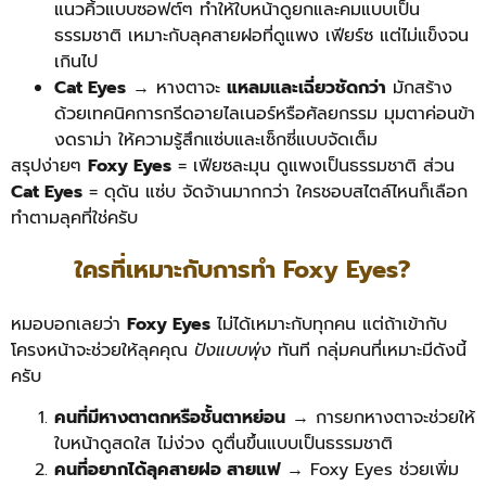
แนวคิ้วแบบซอฟต์ๆ ทำให้ใบหน้าดูยกและคมแบบเป็น
ธรรมชาติ เหมาะกับลุคสายฝอที่ดูแพง เฟียร์ซ แต่ไม่แข็งจน
เกินไป
Cat Eyes
→ หางตาจะ
แหลมและเฉี่ยวชัดกว่า
มักสร้าง
ด้วยเทคนิคการกรีดอายไลเนอร์หรือศัลยกรรม มุมตาค่อนข้า
งดราม่า ให้ความรู้สึกแซ่บและเซ็กซี่แบบจัดเต็ม
สรุปง่ายๆ
Foxy Eyes
= เฟียซละมุน ดูแพงเป็นธรรมชาติ ส่วน
Cat Eyes
= ดุดัน แซ่บ จัดจ้านมากกว่า ใครชอบสไตล์ไหนก็เลือก
ทำตามลุคที่ใช่ครับ
ใครที่เหมาะกับการทำ Foxy Eyes?
หมอบอกเลยว่า
Foxy Eyes
ไม่ได้เหมาะกับทุกคน แต่ถ้าเข้ากับ
โครงหน้าจะช่วยให้ลุคคุณ
ปังแบบพุ่ง
ทันที กลุ่มคนที่เหมาะมีดังนี้
ครับ
คนที่มีหางตาตกหรือชั้นตาหย่อน
→ การยกหางตาจะช่วยให้
ใบหน้าดูสดใส ไม่ง่วง ดูตื่นขึ้นแบบเป็นธรรมชาติ
คนที่อยากได้ลุคสายฝอ สายแฟ
→ Foxy Eyes ช่วยเพิ่ม