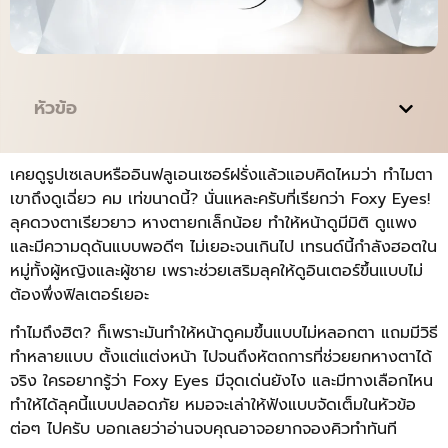
หัวข้อ
เคยดูรูปเซเลบหรืออินฟลูเอนเซอร์ฝรั่งแล้วแอบคิดไหมว่า ทำไมตา
เขาถึงดูเฉี่ยว คม เท่ขนาดนี้? นั่นแหละครับที่เรียกว่า Foxy Eyes!
ลุคดวงตาเรียวยาว หางตายกเล็กน้อย ทำให้หน้าดูมีมิติ ดูแพง
และมีความดุดันแบบพอดีๆ ไม่เยอะจนเกินไป เทรนด์นี้กำลังฮอตใน
หมู่ทั้งผู้หญิงและผู้ชาย เพราะช่วยเสริมลุคให้ดูอินเตอร์ขึ้นแบบไม่
ต้องพึ่งฟิลเตอร์เยอะ
ทำไมถึงฮิต? ก็เพราะมันทำให้หน้าดูคมขึ้นแบบไม่หลอกตา แถมมีวิธี
ทำหลายแบบ ตั้งแต่แต่งหน้า ไปจนถึงหัตถการที่ช่วยยกหางตาได้
จริง ใครอยากรู้ว่า Foxy Eyes มีจุดเด่นยังไง และมีทางเลือกไหน
ทำให้ได้ลุคนี้แบบปลอดภัย หมอจะเล่าให้ฟังแบบจัดเต็มในหัวข้อ
ต่อๆ ไปครับ บอกเลยว่าอ่านจบคุณอาจอยากจองคิวทำทันที