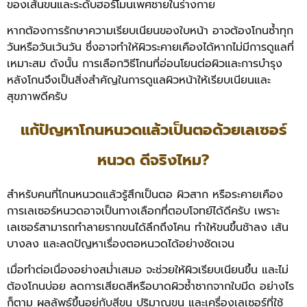
ของเส้นขนและระดับฮอร์โมนเพศชายในร่างกาย
หากต้องการรักษาความเรียบเนียนของใบหน้า อาจต้องโกนซ้ำทุก
วันหรือวันเว้นวัน ซึ่งอาจทำให้ผิวระคายเคืองได้หากไม่มีการดูแลที่
เหมาะสม ดังนั้น การเลือกวิธีโกนที่อ่อนโยนต่อผิวและการบำรุง
หลังโกนจึงเป็นสิ่งสำคัญในการดูแลผิวหน้าให้เรียบเนียนและ
สุขภาพดีครับ
แก้ปัญหาโกนหนวดแล้วเป็นตอด้วยเลเซอร์
หนวด ดีจริงไหม?
สำหรับคนที่โกนหนวดแล้วรู้สึกเป็นตอ ผิวสาก หรือระคายเคือง
การเลเซอร์หนวดอาจเป็นทางเลือกที่ตอบโจทย์ได้ดีครับ เพราะ
เลเซอร์สามารถทำลายรากขนได้ลึกถึงโคน ทำให้ขนขึ้นช้าลง เส้น
บางลง และลดปัญหาเรื่องตอหนวดได้อย่างชัดเจน
เมื่อทำต่อเนื่องอย่างสม่ำเสมอ จะช่วยให้ผิวเรียบเนียนขึ้น และไม่
ต้องโกนบ่อย ลดการเสียดสีหรือบาดผิวซ้ำซากจากใบมีด อย่างไร
ก็ตาม ผลลัพธ์ขึ้นอยู่กับสีขน ปริมาณขน และเครื่องเลเซอร์ที่ใช้