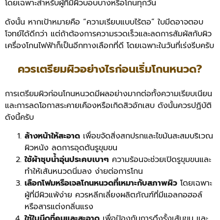
โดยเฉพาะสำหรับผู้ที่มีผิวบอบบางหรือโกนทุกวัน
ดังนั้น หากเป้าหมายคือ “ความเรียบแบบไร้ตอ” ใบมีดอาจตอบ
โจทย์ได้ดีกว่า แต่ถ้าต้องการความรวดเร็วและลดการสัมผัสกับผิว
เครื่องโกนไฟฟ้าก็เป็นอีกทางเลือกที่ดี โดยเฉพาะในวันที่เร่งรีบครับ
ควรเตรียมผิวอย่างไรก่อนเริ่มโกนหนวด?
การเตรียมผิวก่อนโกนหนวดมีผลอย่างมากต่อทั้งความเรียบเนียน
และการลดโอกาสระคายเคืองหรือเกิดสิวอักเสบ ดังนั้นควรปฏิบัติ
ดังนี้ครับ
ล้างหน้าให้สะอาด
เพื่อขจัดสิ่งสกปรกและไขมันสะสมบริเวณ
ผิวหนัง ลดการอุดตันรูขุมขน
ใช้ผ้าชุบน้ำอุ่นประคบเบาๆ
ความร้อนจะช่วยเปิดรูขุมขนและ
ทำให้เส้นหนวดนิ่มลง ง่ายต่อการโกน
เลือกโฟมหรือเจลโกนหนวดที่เหมาะกับสภาพผิว
โดยเฉพาะ
ผู้ที่มีผิวแพ้ง่าย ควรหลีกเลี่ยงผลิตภัณฑ์ที่มีแอลกอฮอล์
หรือสารแต่งกลิ่นแรง
ใช้ใบมีดที่คมและสะอาด
เพื่อป้องกันการดึงรั้งเส้นขน และ