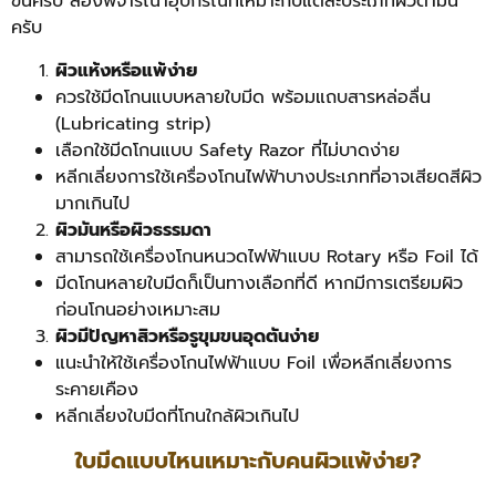
ขึ้นครับ ลองพิจารณาอุปกรณ์ที่เหมาะกับแต่ละประเภทผิวตามนี้
ครับ
ผิวแห้งหรือแพ้ง่าย
ควรใช้มีดโกนแบบหลายใบมีด พร้อมแถบสารหล่อลื่น
(Lubricating strip)
เลือกใช้มีดโกนแบบ Safety Razor ที่ไม่บาดง่าย
หลีกเลี่ยงการใช้เครื่องโกนไฟฟ้าบางประเภทที่อาจเสียดสีผิว
มากเกินไป
ผิวมันหรือผิวธรรมดา
สามารถใช้เครื่องโกนหนวดไฟฟ้าแบบ Rotary หรือ Foil ได้
มีดโกนหลายใบมีดก็เป็นทางเลือกที่ดี หากมีการเตรียมผิว
ก่อนโกนอย่างเหมาะสม
ผิวมีปัญหาสิวหรือรูขุมขนอุดตันง่าย
แนะนำให้ใช้เครื่องโกนไฟฟ้าแบบ Foil เพื่อหลีกเลี่ยงการ
ระคายเคือง
หลีกเลี่ยงใบมีดที่โกนใกล้ผิวเกินไป
ใบมีดแบบไหนเหมาะกับคนผิวแพ้ง่าย?