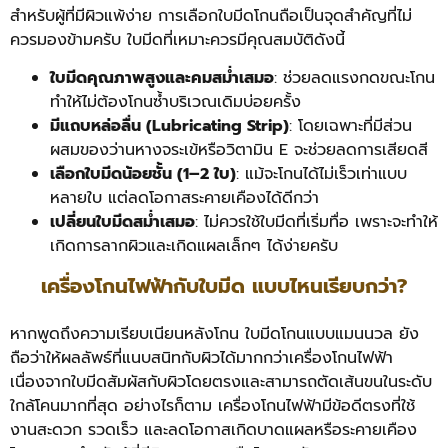
สำหรับผู้ที่มีผิวแพ้ง่าย การเลือกใบมีดโกนถือเป็นจุดสำคัญที่ไม่
ควรมองข้ามครับ ใบมีดที่เหมาะควรมีคุณสมบัติดังนี้
ใบมีดคุณภาพสูงและคมสม่ำเสมอ
: ช่วยลดแรงกดขณะโกน
ทำให้ไม่ต้องโกนซ้ำบริเวณเดิมบ่อยครั้ง
มีแถบหล่อลื่น (Lubricating Strip)
: โดยเฉพาะที่มีส่วน
ผสมของว่านหางจระเข้หรือวิตามิน E จะช่วยลดการเสียดสี
เลือกใบมีดน้อยชั้น (1–2 ใบ)
: แม้จะโกนได้ไม่เร็วเท่าแบบ
หลายใบ แต่ลดโอกาสระคายเคืองได้ดีกว่า
เปลี่ยนใบมีดสม่ำเสมอ
: ไม่ควรใช้ใบมีดที่เริ่มทื่อ เพราะจะทำให้
เกิดการลากผิวและเกิดแผลเล็กๆ ได้ง่ายครับ
เครื่องโกนไฟฟ้ากับใบมีด แบบไหนเรียบกว่า?
หากพูดถึงความเรียบเนียนหลังโกน ใบมีดโกนแบบแมนนวล ยัง
ถือว่าให้ผลลัพธ์ที่แนบสนิทกับผิวได้มากกว่าเครื่องโกนไฟฟ้า
เนื่องจากใบมีดสัมผัสกับผิวโดยตรงและสามารถตัดเส้นขนในระดับ
ใกล้โคนมากที่สุด อย่างไรก็ตาม เครื่องโกนไฟฟ้ามีข้อดีตรงที่ใช้
งานสะดวก รวดเร็ว และลดโอกาสเกิดบาดแผลหรือระคายเคือง