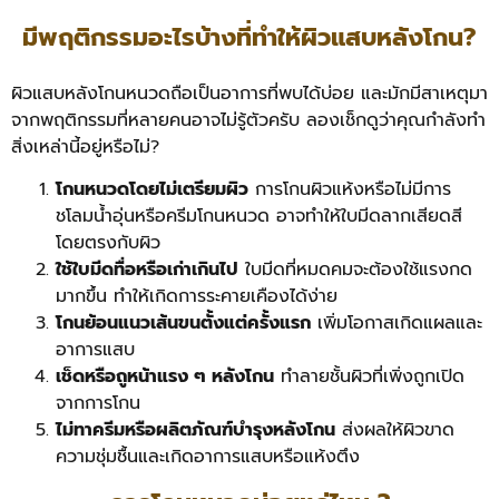
มีพฤติกรรมอะไรบ้างที่ทำให้ผิวแสบหลังโกน?
ผิวแสบหลังโกนหนวดถือเป็นอาการที่พบได้บ่อย และมักมีสาเหตุมา
จากพฤติกรรมที่หลายคนอาจไม่รู้ตัวครับ ลองเช็กดูว่าคุณกำลังทำ
สิ่งเหล่านี้อยู่หรือไม่?
โกนหนวดโดยไม่เตรียมผิว
การโกนผิวแห้งหรือไม่มีการ
ชโลมน้ำอุ่นหรือครีมโกนหนวด อาจทำให้ใบมีดลากเสียดสี
โดยตรงกับผิว
ใช้ใบมีดทื่อหรือเก่าเกินไป
ใบมีดที่หมดคมจะต้องใช้แรงกด
มากขึ้น ทำให้เกิดการระคายเคืองได้ง่าย
โกนย้อนแนวเส้นขนตั้งแต่ครั้งแรก
เพิ่มโอกาสเกิดแผลและ
อาการแสบ
เช็ดหรือถูหน้าแรง ๆ หลังโกน
ทำลายชั้นผิวที่เพิ่งถูกเปิด
จากการโกน
ไม่ทาครีมหรือผลิตภัณฑ์บำรุงหลังโกน
ส่งผลให้ผิวขาด
ความชุ่มชื้นและเกิดอาการแสบหรือแห้งตึง