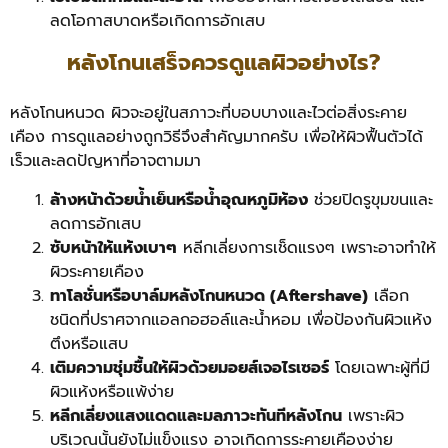
ลดโอกาสบาดหรือเกิดการอักเสบ
หลังโกนเสร็จควรดูแลผิวอย่างไร?
หลังโกนหนวด ผิวจะอยู่ในสภาวะที่บอบบางและไวต่อสิ่งระคาย
เคือง การดูแลอย่างถูกวิธีจึงสำคัญมากครับ เพื่อให้ผิวฟื้นตัวได้
เร็วและลดปัญหาที่อาจตามมา
ล้างหน้าด้วยน้ำเย็นหรือน้ำอุณหภูมิห้อง
ช่วยปิดรูขุมขนและ
ลดการอักเสบ
ซับหน้าให้แห้งเบาๆ
หลีกเลี่ยงการเช็ดแรงๆ เพราะอาจทำให้
ผิวระคายเคือง
ทาโลชั่นหรือบาล์มหลังโกนหนวด (Aftershave)
เลือก
ชนิดที่ปราศจากแอลกอฮอล์และน้ำหอม เพื่อป้องกันผิวแห้ง
ตึงหรือแสบ
เติมความชุ่มชื้นให้ผิวด้วยมอยส์เจอไรเซอร์
โดยเฉพาะผู้ที่มี
ผิวแห้งหรือแพ้ง่าย
หลีกเลี่ยงแสงแดดและมลภาวะทันทีหลังโกน
เพราะผิว
บริเวณนั้นยังไม่แข็งแรง อาจเกิดการระคายเคืองง่าย