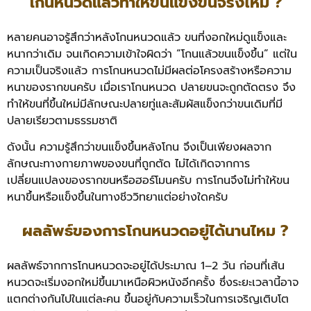
โกนหนวดแล้วทำให้ขนแข็งขึ้นจริงไหม ?
หลายคนอาจรู้สึกว่าหลังโกนหนวดแล้ว ขนที่งอกใหม่ดูแข็งและ
หนากว่าเดิม จนเกิดความเข้าใจผิดว่า “โกนแล้วขนแข็งขึ้น” แต่ใน
ความเป็นจริงแล้ว การโกนหนวดไม่มีผลต่อโครงสร้างหรือความ
หนาของรากขนครับ เมื่อเราโกนหนวด ปลายขนจะถูกตัดตรง จึง
ทำให้ขนที่ขึ้นใหม่มีลักษณะปลายทู่และสัมผัสแข็งกว่าขนเดิมที่มี
ปลายเรียวตามธรรมชาติ
ดังนั้น ความรู้สึกว่าขนแข็งขึ้นหลังโกน จึงเป็นเพียงผลจาก
ลักษณะทางกายภาพของขนที่ถูกตัด ไม่ได้เกิดจากการ
เปลี่ยนแปลงของรากขนหรือฮอร์โมนครับ การโกนจึงไม่ทำให้ขน
หนาขึ้นหรือแข็งขึ้นในทางชีววิทยาแต่อย่างใดครับ
ผลลัพธ์ของการโกนหนวดอยู่ได้นานไหม ?
ผลลัพธ์จากการโกนหนวดจะอยู่ได้ประมาณ 1–2 วัน ก่อนที่เส้น
หนวดจะเริ่มงอกใหม่ขึ้นมาเหนือผิวหนังอีกครั้ง ซึ่งระยะเวลานี้อาจ
แตกต่างกันไปในแต่ละคน ขึ้นอยู่กับความเร็วในการเจริญเติบโต