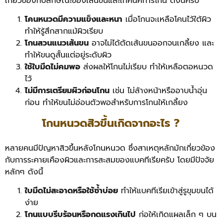
เกี่ยวข้องกับลักษณะของเส้นขนและเทคนิคการโกน ดังนี้ครับ
โคนหนวดมีความแข็งและหนา
เมื่อโกนจะเหลือโคนไว้ใต้ผิว
ทำให้รู้สึกสากแม้ผิวเรียบ
โกนสวนแนวเส้นขน
อาจไม่ได้ตัดเส้นขนออกจนเกลี้ยง และ
ทำให้ขนดูสั้นแต่อยู่ระดับผิว
ใช้ใบมีดไม่คมพอ
ส่งผลให้โกนไม่เรียบ ทำให้เหลือตอหนวด
ไว้
ไม่มีการเตรียมผิวก่อนโกน
เช่น ไม่ล้างหน้าหรืออาบน้ำอุ่น
ก่อน ทำให้ขนไม่อ่อนตัวพอสำหรับการโกนให้เกลี้ยง
โกนหนวดสิวขึ้นเกิดจากอะไร ?
หลายคนมีปัญหาสิวขึ้นหลังโกนหนวด ซึ่งสาเหตุหลักมักเกี่ยวข้อง
กับการระคายเคืองผิวและการสะสมของแบคทีเรียครับ โดยมีปัจจัย
หลักๆ ดังนี้
ใบมีดไม่สะอาดหรือใช้ซ้ำบ่อย
ทำให้แบคทีเรียเข้าสู่รูขุมขนได้
ง่าย
โกนแบบรีบร้อนหรือกดแรงเกินไป
ก่อให้เกิดแผลเล็ก ๆ บน