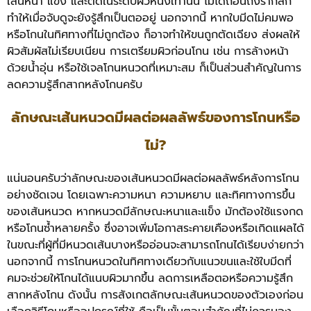
เส้นหนา แข็ง และตัดในระดับผิวหนังเท่านั้น ไม่ได้ถอนถึงรากลึก
ทำให้เมื่อจับดูจะยังรู้สึกเป็นตออยู่ นอกจากนี้ หากใบมีดไม่คมพอ
หรือโกนในทิศทางที่ไม่ถูกต้อง ก็อาจทำให้ขนถูกตัดเฉียง ส่งผลให้
ผิวสัมผัสไม่เรียบเนียน การเตรียมผิวก่อนโกน เช่น การล้างหน้า
ด้วยน้ำอุ่น หรือใช้เจลโกนหนวดที่เหมาะสม ก็เป็นส่วนสำคัญในการ
ลดความรู้สึกสากหลังโกนครับ
ลักษณะเส้นหนวดมีผลต่อผลลัพธ์ของการโกนหรือ
ไม่?
แน่นอนครับว่าลักษณะของเส้นหนวดมีผลต่อผลลัพธ์หลังการโกน
อย่างชัดเจน โดยเฉพาะความหนา ความหยาบ และทิศทางการขึ้น
ของเส้นหนวด หากหนวดมีลักษณะหนาและแข็ง มักต้องใช้แรงกด
หรือโกนซ้ำหลายครั้ง ซึ่งอาจเพิ่มโอกาสระคายเคืองหรือเกิดแผลได้
ในขณะที่ผู้ที่มีหนวดเส้นบางหรืออ่อนจะสามารถโกนได้เรียบง่ายกว่า
นอกจากนี้ การโกนหนวดในทิศทางเดียวกับแนวขนและใช้ใบมีดที่
คมจะช่วยให้โกนได้แนบผิวมากขึ้น ลดการเหลือตอหรือความรู้สึก
สากหลังโกน ดังนั้น การสังเกตลักษณะเส้นหนวดของตัวเองก่อน