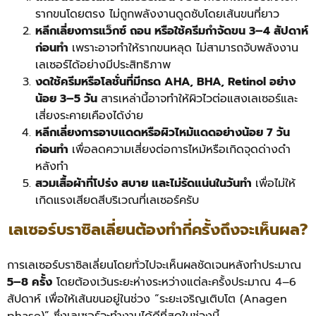
รากขนโดยตรง ไม่ถูกพลังงานดูดซับโดยเส้นขนที่ยาว
หลีกเลี่ยงการแว็กซ์ ถอน หรือใช้ครีมกำจัดขน 3–4 สัปดาห์
ก่อนทำ
เพราะอาจทำให้รากขนหลุด ไม่สามารถจับพลังงาน
เลเซอร์ได้อย่างมีประสิทธิภาพ
งดใช้ครีมหรือโลชั่นที่มีกรด AHA, BHA, Retinol อย่าง
น้อย 3–5 วัน
สารเหล่านี้อาจทำให้ผิวไวต่อแสงเลเซอร์และ
เสี่ยงระคายเคืองได้ง่าย
หลีกเลี่ยงการอาบแดดหรือผิวไหม้แดดอย่างน้อย 7 วัน
ก่อนทำ
เพื่อลดความเสี่ยงต่อการไหม้หรือเกิดจุดด่างดำ
หลังทำ
สวมเสื้อผ้าที่โปร่ง สบาย และไม่รัดแน่นในวันทำ
เพื่อไม่ให้
เกิดแรงเสียดสีบริเวณที่เลเซอร์ครับ
เลเซอร์บราซิลเลี่ยนต้องทำกี่ครั้งถึงจะเห็นผล?
การเลเซอร์บราซิลเลี่ยนโดยทั่วไปจะเห็นผลชัดเจนหลังทำประมาณ
5–8 ครั้ง
โดยต้องเว้นระยะห่างระหว่างแต่ละครั้งประมาณ 4–6
สัปดาห์ เพื่อให้เส้นขนอยู่ในช่วง “ระยะเจริญเติบโต (Anagen
phase)” ซึ่งเลเซอร์จะทำงานได้ดีที่สุดในช่วงนี้