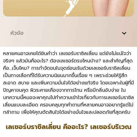
หัวข้อ
หลายคนอาจเคยได้ยินคำว่า เลเซอร์บราซิลเลี่ยน แต่ยังไม่แน่ใจว่า
จริงๆ แล้วมันคืออะไร? ต้องเลเซอร์ตรงไหนบ้าง? และสำคัญที่สุด
คือ…เจ็บไหม? การกำจัดขนในจุดซ่อนเร้นด้วยเลเซอร์บราซิลเลี่ยน
เป็นทางเลือกที่ได้รับความนิยมมากขึ้นเรื่อย ๆ เพราะช่วยให้รู้สึก
สะอาด สบาย และเพิ่มความมั่นใจได้อย่างแท้จริง โดยเฉพาะในผู้ที่มี
ปัญหาขนคุด ผิวระคายเคืองจากการโกน หรือมีกลิ่นอับง่าย
ใน
บทความนี้หมอจะพาคุณไปทำความเข้าใจเกี่ยวกับการเลเซอร์บราซิล
เลี่ยนแบบละเอียด ครอบคลุมทุกคำถามที่หลายคนอาจอยากรู้แต่ไม่
กล้าถาม เพื่อให้คุณตัดสินใจได้อย่างมั่นใจและปลอดภัยที่สุดครับ
เลเซอร์บราซิลเลี่ยน คืออะไร? เลเซอร์บริเวณ