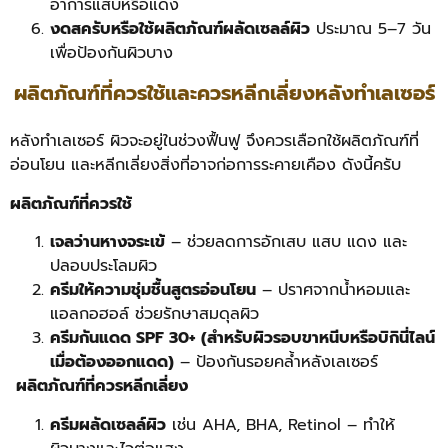
อาการแสบหรือแดง
งดสครับหรือใช้ผลิตภัณฑ์ผลัดเซลล์ผิว
ประมาณ 5–7 วัน
เพื่อป้องกันผิวบาง
ผลิตภัณฑ์ที่ควรใช้และควรหลีกเลี่ยงหลังทำเลเซอร์
หลังทำเลเซอร์ ผิวจะอยู่ในช่วงฟื้นฟู จึงควรเลือกใช้ผลิตภัณฑ์ที่
อ่อนโยน และหลีกเลี่ยงสิ่งที่อาจก่อการระคายเคือง ดังนี้ครับ
ผลิตภัณฑ์ที่ควรใช้
เจลว่านหางจระเข้
– ช่วยลดการอักเสบ แสบ แดง และ
ปลอบประโลมผิว
ครีมให้ความชุ่มชื้นสูตรอ่อนโยน
– ปราศจากน้ำหอมและ
แอลกอฮอล์ ช่วยรักษาสมดุลผิว
ครีมกันแดด SPF 30+ (สำหรับผิวรอบขาหนีบหรือบิกินี่ไลน์
เมื่อต้องออกแดด)
– ป้องกันรอยคล้ำหลังเลเซอร์
ผลิตภัณฑ์ที่ควรหลีกเลี่ยง
ครีมผลัดเซลล์ผิว
เช่น AHA, BHA, Retinol – ทำให้