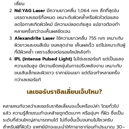
เลี่ยน
Nd:YAG Laser
มีความยาวคลื่น 1,064 nm ลึกที่สุดใน
บรรดาเลเซอร์ทั้งหมด เหมาะกับผิวคล้ำหรือผิวไวต่อแสง
ลดโอกาสเกิดผิวไหม้ มีความปลอดภัยสูง แม้อาจต้องทำ
หลายครั้งกว่าจะเห็นผลชัดเจน
Alexandrite Laser
ใช้ความยาวคลื่น 755 nm เหมาะกับ
ผิวขาวและขนสีเข้ม ขนหลุดง่าย เห็นผลเร็ว แต่ไม่เหมาะกับผู้
ที่มีผิวคล้ำ เพราะเสี่ยงต่อรอยไหม้หลังทำ
IPL (Intense Pulsed Light)
ไม่ใช่เลเซอร์แท้ แต่เป็นแสง
ความเข้มสูง มีความยืดหยุ่นในการปรับพลังงาน เหมาะกับ
ขนเส้นเล็กและผิวขาว ราคาย่อมเยา แต่ต้องทำหลายครั้ง
กว่าเลเซอร์แท้
เลเซอร์บราซิลเลี่ยนเจ็บไหม?
หลายคนกังวลว่าเลเซอร์บราซิลเลี่ยนจะเจ็บหรือเปล่า โดยทั่วไป
แล้ว ความรู้สึกขณะทำจะคล้ายถูกดีดเบาๆ หรืออุ่นๆ ที่ผิว ซึ่งเป็น
ระดับที่ส่วนใหญ่สามารถทนได้ ไม่ถึงขั้นเจ็บจนทนไม่ไหวครับ
สำหรับผู้ที่ผิวไว แพทย์มักจะแนะนำให้ทายาชาก่อนทำประมาณ 30–