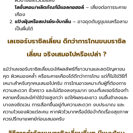
ผิวบางและไวต่อแสง
โลชั่นหอม/ผลิตภัณฑ์มีแอลกอฮอล์
– เสี่ยงต่อการระคาย
เคือง
แป้งฝุ่นหรือสเปรย์ระงับกลิ่น
– อาจอุดตันรูขุมขนหรือลาม
เป็นผื่นได้
เลเซอร์บราซิลเลี่ยน ดีกว่าการโกนขนบราซิล
เลี่ยน จริงเสมอไปหรือเปล่า ?
แม้ว่าเลเซอร์บราซิลเลี่ยนจะให้ผลลัพธ์ที่ยาวนานและลดปัญหาขน
คุด ผิวหมองคล้ำ หรือระคายเคืองได้ดีกว่าการโกน แต่ก็ไม่ใช่วิธีที่
เหมาะสำหรับทุกคนเสมอไปครับ การโกนอาจเหมาะกับผู้ที่ต้องการ
ความสะดวก ชั่วคราว และไม่ต้องลงทุนมาก ขณะที่เลเซอร์ต้องทำ
หลายครั้งและมีค่าใช้จ่ายสูงกว่า แต่ให้ผลระยะยาว ขนขึ้นช้าลงและ
บางลงชัดเจน การเลือกขึ้นอยู่กับความสะดวก งบประมาณ และ
ความไวของผิวแต่ละคน หากผิวไวมากหรือมีข้อจำกัดเรื่องสุขภาพ
ควรปรึกษาแพทย์ก่อนเสมอครับ