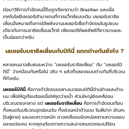
ต่อมาวิธีการกำจัดขนนี้จึงถูกเรียกตามว่า Brazilian และเมื่อ
เทคโนโลยีเลเซอร์เข้ามาแทนที่การแว็กซ์แบบเดิม เลเซอร์บราซิล
เลี่ยนจึงหมายถึงการใช้พลังงานเลเซอร์เพื่อกำจัดขนในรูปแบบ
เดียวกับการบราซิลเลี่ยนแว็กซ์ เพียงแต่ให้ผลลัพธ์ที่ยาวนานและ
เจ็บน้อยกว่าครับ
เลเซอร์บบราซิลเลี่ยนกับบิกินี่ แตกต่างกันยังไง ?
หลายคนอาจสับสนระหว่าง “เลเซอร์บราซิลเลี่ยน” กับ “เลเซอร์บิ
กินี่” ว่าเหมือนกันหรือไม่ จริง ๆ แล้วทั้งสองแบบต่างกันที่บริเวณ
ที่ทำครับ
เลเซอร์บิกินี่
คือการกำจัดขนเฉพาะแนวขอบบิกินี่ด้านข้างและด้าน
บน เพื่อให้ดูเรียบร้อยเมื่อใส่ชุดว่ายน้ำ ส่วนใหญ่ยังเหลือขน
บริเวณตรงกลาง แต่
เลเซอร์บราซิลเลี่ยน
คือการกำจัดขนเกือบ
ทั้งหมดในบริเวณจุดซ่อนเร้น ทั้งส่วนหน้าด้านบน ริมฝีปาก อัณฑะ
(ในผู้ชาย) และรอบทวารหนัก อาจเหลือขนนิดหน่อยตามความชอบ
ของแต่ละคน
หากคุณต้องการความสะอาดหมดจดแบบไร้ขน