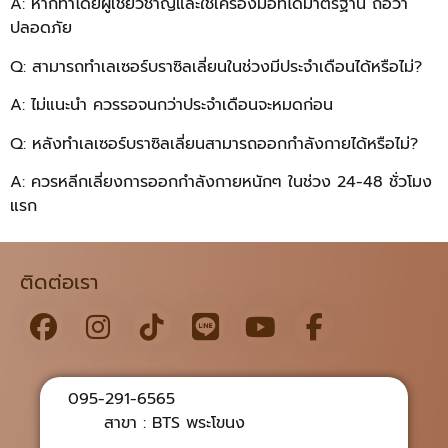
A: หากทำโดยผู้เชี่ยวชาญและใช้เครื่องมือที่ได้มาตรฐาน ถือว่า
ปลอดภัย
Q: สามารถทำเลเซอร์บราซิลเลี่ยนในช่วงมีประจำเดือนได้หรือไม่?
A: ไม่แนะนำ ควรรอจนกว่าประจำเดือนจะหมดก่อน
Q: หลังทำเลเซอร์บราซิลเลี่ยนสามารถออกกำลังกายได้หรือไม่?
A: ควรหลีกเลี่ยงการออกกำลังกายหนักๆ ในช่วง 24-48 ชั่วโมง
แรก
ติดต่อเรา
095-291-6565
สาขา : BTS พระโขนง