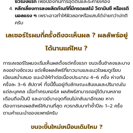
ชั่วโมงแรก
เพื่อป้องกันการอุดตันและระคายเคือง
หลีกเลี่ยงการลงผลิตภัณฑ์ที่มีกรดผลไม้ วิตามินซี หรือเรติ
นอลแรง ๆ
เพราะอาจทำให้ผิวลอกหรือแสบได้ง่ายกว่าปกติ
ครับ
เลเซอร์ไรผมกี่ครั้งถึงจะเห็นผล ? ผลลัพธ์อยู่
ได้นานแค่ไหน ?
การเลเซอร์ไรผมจะเริ่มเห็นผลตั้งแต่ครั้งแรก ขนจะขึ้นช้าลงและบาง
ลงอย่างชัดเจน แต่เพื่อผลลัพธ์ที่ยาวนานและแนวไรผมดูเรียบ
เนียนสม่ำเสมอ แนะนำให้ทำต่อเนื่องประมาณ 4–6 ครั้ง ห่างกัน
ครั้งละ 3–6 สัปดาห์ ทั้งนี้ขึ้นอยู่กับลักษณะเส้นขนและปริมาณใน
แต่ละบุคคล เมื่อทำครบคอร์ส ผลลัพธ์สามารถอยู่ได้นานหลาย
เดือนถึงเป็นปี และอาจมีบางจุดที่ขนไม่กลับมาอีกเลย หาก
ต้องการคงผลลัพธ์ให้นานที่สุด ควรกลับมาทำซ้ำปีละ 1–2 ครั้ง
ตามคำแนะนำของแพทย์ครับ
ขนจะขึ้นใหม่เหมือนเดิมไหม ?