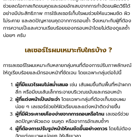
ช่วยลดโอกาสเกิดขนคุดและรอยอักเสบจากการกำจัดขนผิดวิธีได้
อย่างมีประสิทธิภาพ การใช้เลเซอร์เก็บไรผมช่วยให้แนวผมชัด ผิว
ไม่ระคาย และลดปัญหาขนคุดจากการถอนซ้ำ จึงเหมาะกับผู้ที่ต้อง
การความเป๊ะและความเรียบร้อยของกรอบหน้าโดยไม่ต้องดูแลซ้ำ
บ่อยๆ ครับ
เลเซอร์ไรผมเหมาะกับใครบ้าง ?
การเลเซอร์ไรผมเหมาะกับหลายกลุ่มคนที่ต้องการปรับภาพลักษณ์
ให้ดูเรียบร้อยและมีกรอบหน้าที่ชัดเจน โดยเฉพาะกลุ่มต่อไปนี้
ผู้ที่มีแนวไรผมไม่สม่ำเสมอ
เช่น เส้นผมขึ้นกินพื้นที่หน้าผาก
ลึก หรือมีขนเส้นเล็กกระจายบริเวณขมับและกรอบหน้า
ผู้ที่แต่งหน้าเป็นประจำ
โดยเฉพาะกลุ่มที่ต้องเก็บขอบผม
บ่อย ๆ เลเซอร์ช่วยให้ผิวเรียบและแต่งหน้าติดง่ายขึ้น
ผู้ที่มีผิวระคายเคืองง่ายจากการถอนหรือโกน
เลเซอร์ช่วย
ลดปัญหาผิวแดง ขนคุด หรืออาการอักเสบซ้ำๆ
ผู้ที่ต้องการปรับรูปหน้าให้คมชัดขึ้นอย่างถาวร
โดยไม่ต้อง
จัดแต่งแนวผมบ่อยๆ ให้เสียเวลา