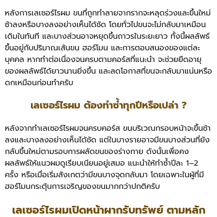
หลังการเลเซอร์ไรผม ขนที่ถูกทำลายจากรากจะหลุดร่วงและขึ้นใหม่
ช้าลงหรือบางลงอย่างเห็นได้ชัด โดยทั่วไปขนจะไม่กลับมาเหมือน
เดิมในทันที และบางส่วนอาจหยุดขึ้นถาวรในระยะยาว ทั้งนี้ผลลัพธ์
ขึ้นอยู่กับปริมาณเส้นขน ฮอร์โมน และการตอบสนองของแต่ละ
บุคคล หากทำต่อเนื่องจนครบตามคอร์สที่แนะนำ จะช่วยยืดอายุ
ของผลลัพธ์ได้ยาวนานยิ่งขึ้น และลดโอกาสที่ขนจะกลับมาแน่นหรือ
ดกเหมือนก่อนทำครับ
เลเซอร์ไรผม ต้องทำซ้ำทุกปีหรือเปล่า ?
หลังจากทำเลเซอร์ไรผมจนครบคอร์ส ขนบริเวณกรอบหน้าจะขึ้นช้า
ลงและบางลงอย่างเห็นได้ชัด แต่ในบางรายอาจมีขนบางส่วนที่ยัง
กลับขึ้นใหม่ตามรอบการผลัดขนของร่างกาย ดังนั้นเพื่อคง
ผลลัพธ์ให้แนวผมดูเรียบเนียนอยู่เสมอ แนะนำให้ทำซ้ำปีละ 1–2
ครั้ง หรือเมื่อเริ่มสังเกตว่ามีขนบางจุดกลับมา โดยเฉพาะในผู้ที่มี
ฮอร์โมนกระตุ้นการเจริญของขนมากกว่าปกติครับ
เลเซอร์ไรผมเปิดหน้าผากรับทรัพย์ ตามหลัก