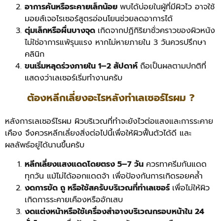
อาการคันหรือระคายเล็กน้อย
พบได้บ่อยในผู้ที่มีผิวไว อาจใช้
มอยส์เจอไรเซอร์สูตรอ่อนโยนช่วยลดอาการได้
ตุ่มเล็กหรือผื่นบางจุด
เกิดจากปฏิกิริยาชั่วคราวของผิวหนัง
ไม่ใช่อาการแพ้รุนแรง หากไม่หายภายใน 3 วันควรปรึกษา
คลินิก
ขนเริ่มหลุดร่วงภายใน 1–2 สัปดาห์
ถือเป็นผลตามปกติที่
แสดงว่าเลเซอร์เริ่มทำงานครับ
ต้องหลีกเลี่ยงอะไรหลังทำเลเซอร์ไรผม ?
หลังการเลเซอร์ไรผม ผิวบริเวณที่ทำจะยังไวต่อแสงและการระคาย
เคือง จึงควรหลีกเลี่ยงสิ่งต่อไปนี้เพื่อให้ผิวฟื้นตัวได้ดี และ
ผลลัพธ์อยู่ได้นานขึ้นครับ
หลีกเลี่ยงแสงแดดโดยตรง 5–7 วัน
ควรทาครีมกันแดด
ทุกวัน แม้ไม่ได้ออกแดดจ้า เพื่อป้องกันการเกิดรอยคล้ำ
งดการขัด ถู หรือใช้สครับบริเวณที่ทำเลเซอร์
เพื่อไม่ให้ผิว
เกิดการระคายเคืองหรืออักเสบ
งดแต่งหน้าหรือใช้เครื่องสำอางบริเวณกรอบหน้าใน 24