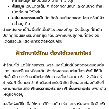
หลายคนรู้สึกเหมือนมีเงาบาง ๆ ใต้จมูก
สันจมูก
โดนแดดเต็ม ๆ ทั้งจากด้านหน้าและด้านข้าง ทำให้
เม็ดสีสะสมได้ไวขึ้น
ขมับ และกรอบหน้า
มักเกิดในคนที่ออกแดดบ่อย หรือมีผิว
คล้ำอยู่เดิม
ตำแหน่งเหล่านี้คือพื้นที่ที่เม็ดสีไวต่อแสงที่สุด จึงเป็นจุดที่ฝ้ามัก
ปรากฏก่อนและเข้มง่ายที่สุด โดยเฉพาะในคนยุคใหม่ที่ต้องเจอ
แดดแรงและแสงหน้าจอตลอดวันครับ
ฝ้ารักษาได้ไหม ต้องใช้เวลาเท่าไหร่
ฝ้ารักษาได้ แต่ไม่หายถาวร เพราะเมลาโนไซต์ยังคงตอบสนองต่อ
แสงและฮอร์โมนเหมือนเดิม จึงต้องควบคุมต่อเนื่องเพื่อไม่ให้ปื้น
เข้มขึ้นอีก การรักษาฝ้าต้องใช้เวลาเฉลี่ยประมาณ 6–12 สัปดาห์
สำหรับฝ้าตื้น และ 3–6 เดือนสำหรับฝ้าลึก ซึ่งสอดคล้องกับสิ่งที่
หลายคนค้นในคีย์
ฝ้าเกิดจากอะไร
และ
ฝ้าขึ้นเพราะอะไร
เพราะต้น
เหตุยังคงอยู่
ผลลัพธ์จะดีขึ้นเมื่อใช้หลายวิธีร่วมกัน เช่น เลเซอร์เฉพาะเม็ดสี ครีม