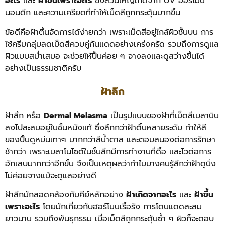
อะไร
และ
ฝ้าขึ้นเพราะอะไร
ซึ่งส่วนใหญ่เกิดจาก UV ฮอร์โมน
นอนดึก และความเครียดที่ทำให้เม็ดสีถูกกระตุ้นมากขึ้น
ข้อดีคือฝ้าตื้นจัดการได้ง่ายกว่า เพราะเม็ดสีอยู่ใกล้ผิวชั้นบน การ
ใช้ครีมกลุ่มลดเม็ดสีควบคู่กันแดดอย่างเคร่งครัด รวมถึงการดูแล
ผิวแบบสม่ำเสมอ จะช่วยให้ปื้นค่อย ๆ จางลงและดูสว่างขึ้นได้
อย่างเป็นธรรมชาติครับ
ฝ้าลึก
ฝ้าลึก หรือ
Dermal Melasma
เป็นรูปแบบของฝ้าที่เม็ดสีเมลานิน
ลงไปสะสมอยู่ในชั้นหนังแท้ ซึ่งลึกกว่าฝ้าตื้นหลายระดับ ทำให้สี
ของปื้นดูหม่นเทาๆ มากกว่าสีน้ำตาล และตอบสนองต่อการรักษา
ช้ากว่า เพราะเมลาโนไซต์ในชั้นลึกมีการทำงานที่ดื้อ และไวต่อการ
อักเสบมากกว่าอีกขั้น จึงเป็นเหตุผลว่าทำไมบางคนรู้สึกว่าฝ้าดูนิ่ง
ไม่ค่อยจางแม้จะดูแลอย่างดี
ฝ้าลึกมักสอดคล้องกับคีย์หลักอย่าง
ฝ้าเกิดจากอะไร
และ
ฝ้าขึ้น
เพราะอะไร
โดยมักเกี่ยวกับฮอร์โมนเรื้อรัง การโดนแดดสะสม
ยาวนาน รวมถึงพันธุกรรม เมื่อเม็ดสีถูกกระตุ้นซ้ำ ๆ ผิวก็จะตอบ