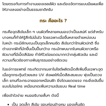
โดยตรงกับการทำงานของเซลล์ผิว และต้องจัดการแบบมีแผนเพื่อ
ให้จางลงอย่างเป็นธรรมชาติครับ
กระ คืออะไร ?
กระคือจุดสีเข้มเล็ก ๆ บนผิวที่หลายคนมองว่าเป็นเสน่ห์ แต่สำหรับ
บางคนก็ทำให้รู้สึกไม่มั่นใจ โดยเฉพาะเมื่อขึ้นหลายตำแหน่งบน
ใบหน้า กระมีลักษณะเป็นจุดเล็กคมชัด สีเข้มกว่าโทนผิวปกติ ซึ่ง
ต่างจากฝ้าที่มักขึ้นเป็นปื้นกว้าง กระมักพบมากในคนผิวขาวหรือ
ผิวบางที่มีเม็ดสีน้อย ทำให้ไวต่อแดดมากกว่ากลุ่มผิวเข้ม และมี
ความเกี่ยวข้องทางพันธุกรรมอย่างชัดเจน
ในแง่การแพทย์ กระเกิดจากเมลาโนไซต์ผลิตเม็ดสีเพิ่มขึ้นเฉพาะจุด
เมื่อถูกกระตุ้นด้วยแสง UV ส่งผลให้เม็ดสีสะสมแบบ พุ่งเป็นดวง
เล็ก แทนที่จะกระจายออกเหมือนฝ้า ยิ่งโดนแดดแรง กระยิ่งเข้มขึ้น
แบบไม่รอใคร เหมือนกดเพิ่มความเข้มแบบ Real time
เพื่อเข้าใจง่าย หมออธิบายสั้นๆ ดังนี้
เป็น จุดเล็ก สีเข้ม ขอบค่อนข้างคม มองเห็นชัด