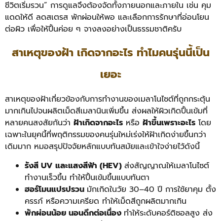
ชีวิตเริ่มรวน” การดูแลจึงต้องจัดทั้งภายนอกและภายใน เช่น คุม
แดดให้ดี ลดสเตรส พักผ่อนให้พอ และเลือกการรักษาที่อ่อนโยน
ต่อผิว เพื่อให้ปื้นค่อย ๆ จางลงอย่างเป็นธรรมชาติครับ
สาเหตุของฝ้า เกิดจากอะไร ทำไมคนรุ่นนี้เป็น
เยอะ
สาเหตุของฝ้าเกี่ยวข้องกับการทำงานของเมลาโนไซต์ที่ถูกกระตุ้น
มากเกินไปจนผลิตเม็ดสีเมลานินเพิ่มขึ้น ส่งผลให้ผิวเกิดปื้นเข้มที่
หลายคนสงสัยกันว่า
ฝ้าเกิดจากอะไร
หรือ
ฝ้าขึ้นเพราะอะไร
โดย
เฉพาะในยุคนี้ที่พฤติกรรมของคนรุ่นใหม่เร่งให้ฝ้าเกิดง่ายขึ้นกว่า
เดิมมาก หมอสรุปปัจจัยหลักแบบทันสมัยและเข้าใจง่ายไว้ดังนี้
รังสี UV และแสงสีฟ้า (HEV)
ส่งสัญญาณให้เมลาโนไซต์
ทำงานเร็วขึ้น ทำให้ปื้นเข้มขึ้นแบบทันตา
ฮอร์โมนแปรปรวน
มักเกิดในวัย 30–40 ปี การใช้ยาคุม ตั้ง
ครรภ์ หรือความเครียด ทำให้เม็ดสีถูกผลิตมากเกิน
พักผ่อนน้อย นอนดึกต่อเนื่อง
ทำให้ระดับคอร์ติซอลสูง ส่ง