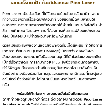
เลเซอร์รักษาฝ้า ด้วยโปรแกรม Pico Laser
Pico Laser เป็นตัวเลือกที่ได้รับความนิยมในการรักษาฝ้า เพราะ
ทำงานด้วยความเร็วระดับพิโควินาที ช่วยแตกเม็ดสีเมลานินให้
ละเอียดจนร่างกายสามารถกำจัดออกได้ง่ายขึ้น เหมาะทั้งฝ้าตื้น ฝ้า
ลึก และฝ้าผสม โดยเฉพาะคนที่ต้องการเห็นการเปลี่ยนแปลงแบบ
ค่อยเป็นค่อยไป ไม่ทำให้ผิวบางหรือพักฟื้นนาน
ตัวเลเซอร์จะส่งพลังงานลงไปเฉพาะจุดที่มีเม็ดสีสะสม ทำให้โอกาส
เกิดความร้อนสะสม (Heat Damage) น้อยกว่า ส่งผลให้ผิว
อักเสบลดลง และเหมาะกับผิวของคนยุคนี้ที่มักไวต่อแสงและผลิต
เม็ดสีเร็วกว่าเดิม การรักษาด้วย Pico ยังช่วยกระตุ้นคอลลาเจน
ทำให้ผิวดูละเอียดและสว่างขึ้นควบคู่กับการลดฝ้า ผลลัพธ์จะเห็น
ชัดเมื่อทำต่อเนื่องร่วมกับการคุมแดดและลดพฤติกรรมที่กระตุ้นเม
ลาโนไซต์ ซึ่งช่วยให้ฝ้านิ่งได้นานขึ้นและผิวดูโกลว์แบบสุขภาพดี
ครับ
พร้อมให้ฝ้าค่อย ๆ จางแบบมั่นใจขึ้นทีละเลเวล
ถ้าฝ้าทำให้ผิวดูหมองกว่าที่ควร ถึงเวลาอัปเกรดด้วย
Pico Laser