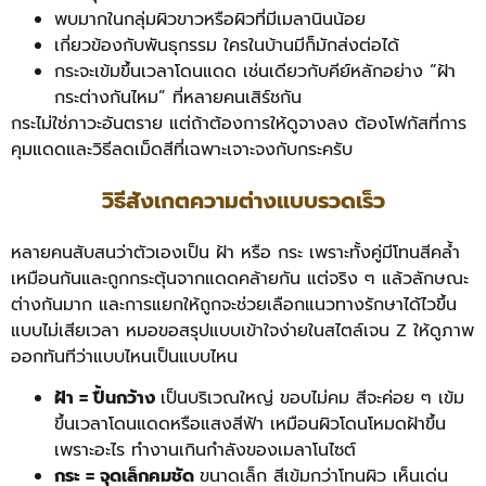
พบมากในกลุ่มผิวขาวหรือผิวที่มีเมลานินน้อย
เกี่ยวข้องกับพันธุกรรม ใครในบ้านมีก็มักส่งต่อได้
กระจะเข้มขึ้นเวลาโดนแดด เช่นเดียวกับคีย์หลักอย่าง “ฝ้า
กระต่างกันไหม” ที่หลายคนเสิร์ชกัน
กระไม่ใช่ภาวะอันตราย แต่ถ้าต้องการให้ดูจางลง ต้องโฟกัสที่การ
คุมแดดและวิธีลดเม็ดสีที่เฉพาะเจาะจงกับกระครับ
วิธีสังเกตความต่างแบบรวดเร็ว
หลายคนสับสนว่าตัวเองเป็น ฝ้า หรือ กระ เพราะทั้งคู่มีโทนสีคล้ำ
เหมือนกันและถูกกระตุ้นจากแดดคล้ายกัน แต่จริง ๆ แล้วลักษณะ
ต่างกันมาก และการแยกให้ถูกจะช่วยเลือกแนวทางรักษาได้ไวขึ้น
แบบไม่เสียเวลา หมอขอสรุปแบบเข้าใจง่ายในสไตล์เจน Z ให้ดูภาพ
ออกทันทีว่าแบบไหนเป็นแบบไหน
ฝ้า = ปื้นกว้าง
เป็นบริเวณใหญ่ ขอบไม่คม สีจะค่อย ๆ เข้ม
ขึ้นเวลาโดนแดดหรือแสงสีฟ้า เหมือนผิวโดนโหมดฝ้าขึ้น
เพราะอะไร ทำงานเกินกำลังของเมลาโนไซต์
กระ = จุดเล็กคมชัด
ขนาดเล็ก สีเข้มกว่าโทนผิว เห็นเด่น