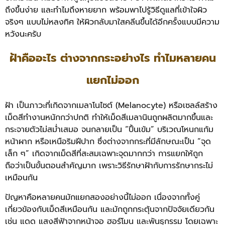
ถึงขึ้นง่าย และทำไมถึงหายยาก พร้อมพาไปรู้วิธีดูแลที่เข้าใจผิว
จริงๆ แบบไม่หลงทิศ ให้ผิวกลับมาใสคลีนขึ้นได้อีกครั้งแบบมีความ
หวังนะครับ
ฝ้าคืออะไร ต่างจากกระอย่างไร ทำไมหลายคน
แยกไม่ออก
ฝ้า เป็นภาวะที่เกิดจากเมลาโนไซต์ (Melanocyte) หรือเซลล์สร้าง
เม็ดสีทำงานหนักกว่าปกติ ทำให้เม็ดสีเมลานินถูกผลิตมากขึ้นและ
กระจายตัวไม่สม่ำเสมอ จนกลายเป็น “ปื้นเข้ม” บริเวณโหนกแก้ม
หน้าผาก หรือเหนือริมฝีปาก ซึ่งต่างจากกระที่มีลักษณะเป็น “จุด
เล็ก ๆ” เกิดจากเม็ดสีที่สะสมเฉพาะจุดมากกว่า การแยกให้ถูก
ถือว่าเป็นขั้นตอนสำคัญมาก เพราะวิธีรักษาฝ้ากับการรักษากระไม่
เหมือนกัน
ปัญหาคือหลายคนมักแยกสองอย่างนี้ไม่ออก เนื่องจากทั้งคู่
เกี่ยวข้องกับเม็ดสีเหมือนกัน และมักถูกกระตุ้นจากปัจจัยเดียวกัน
เช่น แดด แสงสีฟ้าจากหน้าจอ ฮอร์โมน และพันธุกรรม โดยเฉพาะ