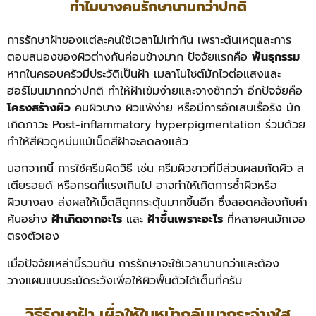
ทำไมบางคนรักษานานกว่าปกติ
การรักษาฝ้าของแต่ละคนใช้เวลาไม่เท่ากัน เพราะต้นเหตุและการ
ตอบสนองของผิวต่างกันค่อนข้างมาก ปัจจัยแรกคือ
พันธุกรรม
หากในครอบครัวมีประวัติเป็นฝ้า เมลาโนไซต์มักไวต่อแสงและ
ฮอร์โมนมากกว่าปกติ ทำให้ฝ้าเข้มง่ายและจางช้ากว่า อีกปัจจัยคือ
โครงสร้างผิว
คนผิวบาง ผิวแพ้ง่าย หรือมีการอักเสบเรื้อรัง มัก
เกิดภาวะ Post-inflammatory hyperpigmentation ร่วมด้วย
ทำให้สีผิวดูหม่นแม้เม็ดสีฝ้าจะลดลงแล้ว
นอกจากนี้ การใช้ครีมผิดวิธี เช่น ครีมผิวขาวที่มีส่วนผสมกัดผิว ส
เตียรอยด์ หรือกรดที่แรงเกินไป อาจทำให้เกิดการช้ำผิวหรือ
ผิวบางลง ส่งผลให้เม็ดสีถูกกระตุ้นมากขึ้นอีก ซึ่งสอดคล้องกับคำ
ค้นอย่าง
ฝ้าเกิดจากอะไร
และ
ฝ้าขึ้นเพราะอะไร
ที่หลายคนมักเจอ
ตรงตัวเอง
เมื่อปัจจัยเหล่านี้รวมกัน การรักษาจะใช้เวลานานกว่าและต้อง
วางแผนแบบระมัดระวังเพื่อให้ผิวฟื้นตัวได้เต็มที่ครับ
วิธีรักษาฝ้า เผื่อให้ใบหน้ากลับมากระจ่างใส