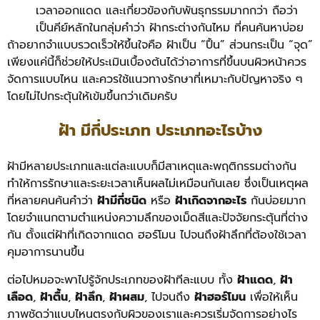
เวลาออกแดด และเกี่ยวข้องกับพันธุกรรมมากกว่า ถือว่า
เป็นคีย์หลักในกลุ่มคำว่า ฝ้ากระต่างกันไหม ที่คนค้นหาบ่อย
ถ้าอยากจำแบบรวดเร็วให้ขึ้นใจคือ ฝ้าเป็น “ปื้น” ส่วนกระเป็น “จุด”
เพียงแค่นี้ก็ช่วยให้ประเมินเบื้องต้นได้ว่าอาการที่ขึ้นบนผิวหน้าควร
จัดการแบบไหน และควรใช้แนวทางรักษาที่เหมาะกับปัญหาจริง ๆ
โดยไม่ไปกระตุ้นให้เข้มขึ้นกว่าเดิมครับ
ฝ้า มีกี่ประเภท ประเภทอะไรบ้าง
ฝ้ามีหลายประเภทและแต่ละแบบก็มีสาเหตุและพฤติกรรมต่างกัน
ทำให้การรักษาและระยะเวลาเห็นผลไม่เหมือนกันเลย ซึ่งเป็นเหตุผล
ที่หลายคนค้นคำว่า
ฝ้ามีกี่ชนิด
หรือ
ฝ้าเกิดจากอะไร
กันบ่อยมาก
โดยจำแนกตามตำแหน่งความลึกของเม็ดสีและปัจจัยกระตุ้นที่ต่าง
กัน ตั้งแต่ฝ้าที่เกิดจากแดด ฮอร์โมน ไปจนถึงฝ้าลึกที่ต้องใช้เวลา
คุมอาการนานขึ้น
ต่อไปหมอจะพาไปรู้จักประเภทของฝ้าทีละแบบ ทั้ง
ฝ้าแดด
,
ฝ้า
เลือด
,
ฝ้าตื้น
,
ฝ้าลึก
,
ฝ้าผสม
, ไปจนถึง
ฝ้าฮอร์โมน
เพื่อให้เห็น
ภาพชัดว่าแบบไหนตรงกับผิวของเราและควรเริ่มจัดการอย่างไร