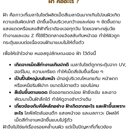
ฝ้า คืออะไร ?
ฝ้า คือภาวะที่เมลาโนไซต์ผลิตเม็ดสีเมลานินมากเกินไปจนผิวเกิด
ความเข้มผิดปกติ มักขึ้นเป็นบริเวณกว้างและค่อย ๆ ชัดขึ้นตาม
แสงแดดหรือแสงสีฟ้าที่เราต้องเจอทุกวัน โดยเฉพาะกลุ่มวัย
ทำงานและเจน Z ที่ใช้ชีวิตกลางแจ้งสลับกับหน้าจอ ทำให้ผิวถูก
กระตุ้นแบบต่อเนื่องจนฝ้ามาแบบไม่ให้ตั้งตัว
เพื่อให้เข้าใจง่าย หมอสรุปลักษณะของ ฝ้า ไว้ดังนี้
เกิดจากเม็ดสีทำงานเกินปกติ
เมลาโนไซต์ถูกกระตุ้นจาก UV,
ฮอร์โมน, ความเครียด ทำให้เม็ดสีเข้มขึ้นเรื่อย ๆ
เป็นปื้นใหญ่บนใบหน้า
มักอยู่บริเวณโหนกแก้ม หน้าผาก
หรือเหนือริมฝีปาก ขนาดไม่ตายตัว ขอบไม่คม
สีเข้มขึ้นตามแดด
ยิ่งออกแดดบ่อย ฝ้ายิ่งเข้ม และอาจ
พัฒนาเป็นฝ้าลึกได้ ทำให้ดูจางช้ากว่าเดิม
เกี่ยวข้องกับคีย์หลักอย่าง ฝ้าเกิดจากอะไร และฝ้าขึ้นเพราะ
อะไร
ไลฟ์สไตล์นอนดึก แสงหน้าจอ และมลภาวะ มีผลให้
เม็ดสีทำงานหนักขึ้นแบบไม่รู้ตัว
ฝ้าจึงไม่ใช่แค่เรื่องรอยคล้ำบนผิว แต่เป็นปัญหาที่เกี่ยวข้อง