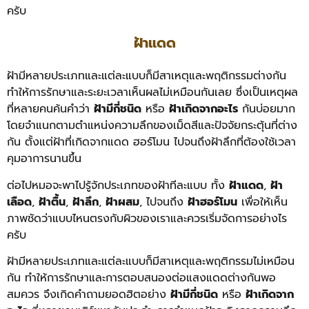
ครับ
ฝ้าแดด
ฝ้ามีหลายประเภทและแต่ละแบบก็มีสาเหตุและพฤติกรรมต่างกัน
ทำให้การรักษาและระยะเวลาเห็นผลไม่เหมือนกันเลย ซึ่งเป็นเหตุผล
ที่หลายคนค้นคำว่า
ฝ้ามีกี่ชนิด
หรือ
ฝ้าเกิดจากอะไร
กันบ่อยมาก
โดยจำแนกตามตำแหน่งความลึกของเม็ดสีและปัจจัยกระตุ้นที่ต่าง
กัน ตั้งแต่ฝ้าที่เกิดจากแดด ฮอร์โมน ไปจนถึงฝ้าลึกที่ต้องใช้เวลา
คุมอาการนานขึ้น
ต่อไปหมอจะพาไปรู้จักประเภทของฝ้าทีละแบบ ทั้ง
ฝ้าแดด
,
ฝ้า
เลือด
,
ฝ้าตื้น
,
ฝ้าลึก
,
ฝ้าผสม
, ไปจนถึง
ฝ้าฮอร์โมน
เพื่อให้เห็น
ภาพชัดว่าแบบไหนตรงกับผิวของเราและควรเริ่มจัดการอย่างไร
ครับ
ฝ้ามีหลายประเภทและแต่ละแบบก็มีสาเหตุและพฤติกรรมไม่เหมือน
กัน ทำให้การรักษาและการตอบสนองต่อแสงแดดต่างกันพอ
สมควร จึงเกิดคำถามยอดฮิตอย่าง
ฝ้ามีกี่ชนิด
หรือ
ฝ้าเกิดจาก