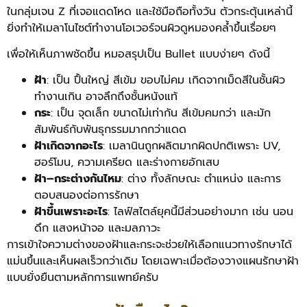
ในกลุ่มเจน Z ที่เจอแดดโหด และใช้มือถือทั้งวัน ตัวกระตุ้นเหล่านี้
ยิ่งทำให้เมลาโนไซต์ทำงานโอเวอร์จนผิวดูหมองคล้ำขึ้นเรื่อยๆ
เพื่อให้เห็นภาพชัดขึ้น หมอสรุปเป็น Bullet แบบง่ายๆ ดังนี้
ฝ้า
: เป็น ปื้นใหญ่ สีเข้ม ขอบไม่คม เกิดจากเม็ดสีในชั้นผิว
ทำงานเกิน อาจลึกถึงชั้นหนังแท้
กระ
: เป็น จุดเล็ก ขนาดไม่เท่ากัน สีเข้มคมกว่า และมัก
สัมพันธ์กับพันธุกรรมมากกว่าแดด
ฝ้าเกิดจากอะไร
: เมลานินถูกผลิตมากผิดปกติเพราะ UV,
ฮอร์โมน, ความเครียด และร่างกายอักเสบ
ฝ้า–กระต่างกันไหม
: ต่าง ทั้งลักษณะ ตำแหน่ง และการ
ตอบสนองต่อการรักษา
ฝ้าขึ้นเพราะอะไร
: ไลฟ์สไตล์ยุคนี้มีส่วนอย่างมาก เช่น นอน
ดึก แสงหน้าจอ และมลภาวะ
การเข้าใจความต่างของฝ้าและกระจะช่วยให้เลือกแนวทางรักษาได้
แม่นขึ้นและเห็นผลเร็วกว่าเดิม โดยเฉพาะเมื่อต้องวางแผนรักษาฝ้า
แบบยั่งยืนตามหลักการแพทย์ครับ