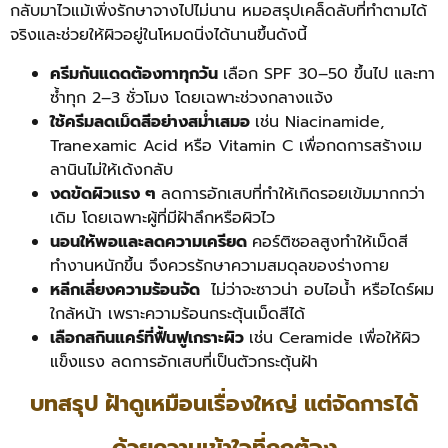
กลับมาไวแม้เพิ่งรักษาจางไปไม่นาน หมอสรุปเคล็ดลับที่ทำตามได้
จริงและช่วยให้ผิวอยู่ในโหมดนิ่งได้นานขึ้นดังนี้
ครีมกันแดดต้องทาทุกวัน
เลือก SPF 30–50 ขึ้นไป และทา
ซ้ำทุก 2–3 ชั่วโมง โดยเฉพาะช่วงกลางแจ้ง
ใช้ครีมลดเม็ดสีอย่างสม่ำเสมอ
เช่น Niacinamide,
Tranexamic Acid หรือ Vitamin C เพื่อกดการสร้างเม
ลานินไม่ให้เด้งกลับ
งดขัดผิวแรง ๆ
ลดการอักเสบที่ทำให้เกิดรอยเข้มมากกว่า
เดิม โดยเฉพาะผู้ที่มีฝ้าลึกหรือผิวไว
นอนให้พอและลดความเครียด
คอร์ติซอลสูงทำให้เม็ดสี
ทำงานหนักขึ้น จึงควรรักษาความสมดุลของร่างกาย
หลีกเลี่ยงความร้อนจัด
ไม่ว่าจะซาวน่า อบไอน้ำ หรือไดร์ผม
ใกล้หน้า เพราะความร้อนกระตุ้นเม็ดสีได้
เลือกสกินแคร์ที่ฟื้นฟูเกราะผิว
เช่น Ceramide เพื่อให้ผิว
แข็งแรง ลดการอักเสบที่เป็นตัวกระตุ้นฝ้า
บทสรุป ฝ้าดูเหมือนเรื่องใหญ่ แต่จัดการได้
ด้วยความเข้าใจที่ถูกต้อง