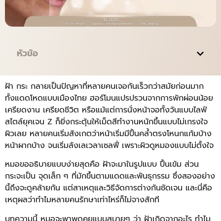
หัวข้อ
ฝ้า กระ กลายเป็นปัญหาที่หลายคนเจอกันเร็วกว่าสมัยก่อนมาก
ทั้งแดดโหดแบบเมืองไทย ฮอร์โมนแปรปรวนจากการพักผ่อนน้อย
เครียดงาน เครียดชีวิต หรือแม้แต่การนั่งหน้าจอทั้งวันแบบไลฟ์
สไตล์ยุคเจน Z ก็ยิ่งกระตุ้นให้เม็ดสีทำงานหนักขึ้นแบบไม่เกรงใจ
ผิวเลย หลายคนเริ่มสังเกตว่าหน้าเริ่มมีปื้นคล้ำตรงโหนกแก้มบ้าง
หน้าผากบ้าง จนเริ่มลังเลเวลาเซลฟี่ เพราะผิวดูหมองแบบไม่ตั้งใจ
หมอขออธิบายแบบง่ายสุดคือ ฝ้าจะมาในรูปแบบ ปื้นเข้ม ส่วน
กระจะเป็น จุดเล็ก ๆ ที่มักขึ้นตามแดดและพันธุกรรม ซึ่งสองอย่าง
นี้ถึงจะดูคล้ายกัน แต่สาเหตุและวิธีจัดการต่างกันชัดเจน และนี่คือ
เหตุผลว่าทำไมหลายคนรักษาเท่าไหร่ก็ไม่จางสักที
บทความนี้ หมอจะพาพูดคุยแบบสบายๆ ว่า ฝ้าเกิดจากอะไร ทำไม