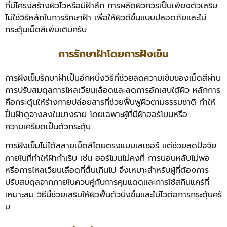
ที่มีโครงสร้างผิวไวหรือมีฝ้าลึก การผลัดผิวควรเป็นเพียงตัวเสริม
ไม่ใช่วิธีหลักในการรักษาฝ้า เพื่อให้ผิวดีขึ้นแบบปลอดภัยและไม่
กระตุ้นเม็ดสีเพิ่มเติมครับ
การรักษาฝ้าโดยการฝังเข็ม
การฝังเข็มรักษาฝ้าเป็นอีกหนึ่งวิธีที่ช่วยลดความเข้มของเม็ดสีผ่าน
การปรับสมดุลการไหลเวียนเลือดและลดการอักเสบใต้ผิว หลักการ
คือกระตุ้นให้ร่างกายปล่อยสารที่ช่วยฟื้นฟูผิวตามธรรมชาติ ทำให้
ปื้นฝ้าดูจางลงในบางราย โดยเฉพาะผู้ที่มีฝ้าฮอร์โมนหรือ
ความเครียดเป็นตัวกระตุ้น
การฝังเข็มไม่ได้สลายเม็ดสีโดยตรงแบบเลเซอร์ แต่ช่วยลดปัจจัย
ภายในที่ทำให้ฝ้ากำเริบ เช่น ฮอร์โมนไม่คงที่ การนอนหลับไม่พอ
หรือการไหลเวียนเลือดที่ตื้นเกินไป จึงเหมาะสำหรับผู้ที่ต้องการ
ปรับสมดุลจากภายในควบคู่กับการคุมแดดและการใช้สกินแคร์ที่
เหมาะสม วิธีนี้ช่วยเสริมให้ผิวฟื้นตัวนิ่งขึ้นและไม่ไวต่อการกระตุ้นครั
บ