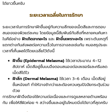
ได้ยาวขึ้นครับ
ระยะเวลาเฉลี่ยในการรักษา
ระยะเวลาในการรักษาฝ้าขึ้นอยู่กับความลึกของเม็ดสีและการตอบ
สนองของผิวแต่ละคน โดยข้อมูลนี้สัมพันธ์กับสิ่งที่หลายคนค้นหา
ในคีย์อย่าง
ฝ้าเกิดจากอะไร
และ
ฝ้าขึ้นเพราะอะไร
เพราะต้นเหตุที่
แตกต่างกันส่งผลต่อความเร็วในการจางลงเช่นกัน หมอสรุประยะ
เวลาที่เห็นผลได้โดยเฉลี่ยไว้ดังนี้
ฝ้าตื้น (Epidermal Melasma)
ใช้เวลาประมาณ 4–12
สัปดาห์ เม็ดสีอยู่ชั้นบนจึงตอบสนองต่อเลเซอร์และครีมลด
เม็ดสีได้ไว
ฝ้าลึก (Dermal Melasma)
ใช้เวลา 3–6 เดือน เม็ดสีอยู่
ชั้นหนังแท้ ทำให้จางช้ากว่าและต้องควบคุมปัจจัยกระตุ้นร่วม
ด้วย
การรักษาฝ้าจึงต้องใช้ความต่อเนื่องและการดูแลหลายด้านพร้อม
กัน เพื่อให้สีผิวค่อย ๆ สว่างขึ้นและอยู่ในโหมดนิ่งได้ยาวที่สุดครับ