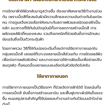
การรักษาฝ้าให้ผิวกลับมาดูสว่างขึ้น ต้องอาศัยหลายวิธีทำงานร่วม
กัน เพราะเม็ดสีที่สะสมในผิวมีความลึกและความเข้มต่างกันในแต่ละ
คน การดูแลจึงควรเลือกให้เหมาะกับสภาพผิวและชนิดของฝ้าเป็น
หลัก แนวทางที่ใช้กันในปัจจุบันมีทั้งการลดการสร้างเม็ดสี การ
ผลัดเซลล์ผิวที่หมองสะสม รวมถึงเทคนิคที่ช่วยยับยั้งการอักเสบ
ซ่อนเร้นซึ่งเป็นตัวกระตุ้นฝ้า
โดยภาพรวม วิธีที่ใช้กันบ่อยจะเริ่มตั้งแต่การใช้ยาทาภายนอกใน
กลุ่มลดเม็ดสี เลเซอร์ที่เจาะจงสลายเม็ดสีส่วนเกิน การขัดเซลล์ผิว
เพื่อเร่งการผลัดผิวใหม่ และบางรายอาจใช้การฝังเข็มเพื่อช่วยปรับ
สมดุลผิว ทั้งหมดนี้จะขยายแบบละเอียดในหัวข้อถัดไปครับ
ใช้ยาทาภายนอก
การใช้ยาทาภายนอกเป็นวิธีแรกๆ ที่ช่วยจัดการฝ้าได้ดี โดยเน้นทั้ง
การลดเม็ดสี ยับยั้งการสร้างเมลานิน และฟื้นฟูเกราะผิวให้แข็งแรง
ขึ้น หมอสรุปสารสำคัญที่ใช้บ่อยและทำงานต่างกันไว้แบบเข้าใจง่าย
ดังนี้