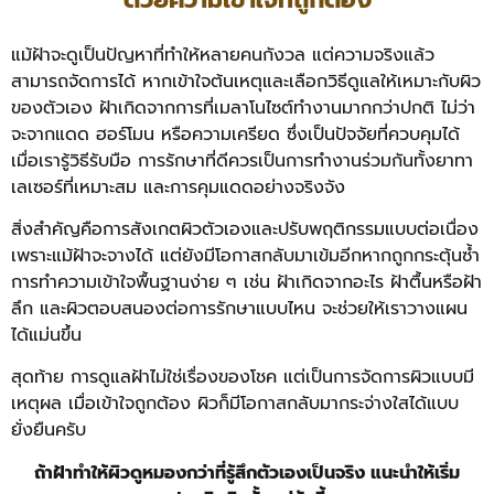
แม้ฝ้าจะดูเป็นปัญหาที่ทำให้หลายคนกังวล แต่ความจริงแล้ว
สามารถจัดการได้ หากเข้าใจต้นเหตุและเลือกวิธีดูแลให้เหมาะกับผิว
ของตัวเอง ฝ้าเกิดจากการที่เมลาโนไซต์ทำงานมากกว่าปกติ ไม่ว่า
จะจากแดด ฮอร์โมน หรือความเครียด ซึ่งเป็นปัจจัยที่ควบคุมได้
เมื่อเรารู้วิธีรับมือ การรักษาที่ดีควรเป็นการทำงานร่วมกันทั้งยาทา
เลเซอร์ที่เหมาะสม และการคุมแดดอย่างจริงจัง
สิ่งสำคัญคือการสังเกตผิวตัวเองและปรับพฤติกรรมแบบต่อเนื่อง
เพราะแม้ฝ้าจะจางได้ แต่ยังมีโอกาสกลับมาเข้มอีกหากถูกกระตุ้นซ้ำ
การทำความเข้าใจพื้นฐานง่าย ๆ เช่น ฝ้าเกิดจากอะไร ฝ้าตื้นหรือฝ้า
ลึก และผิวตอบสนองต่อการรักษาแบบไหน จะช่วยให้เราวางแผน
ได้แม่นขึ้น
สุดท้าย การดูแลฝ้าไม่ใช่เรื่องของโชค แต่เป็นการจัดการผิวแบบมี
เหตุผล เมื่อเข้าใจถูกต้อง ผิวก็มีโอกาสกลับมากระจ่างใสได้แบบ
ยั่งยืนครับ
ถ้าฝ้าทำให้ผิวดูหมองกว่าที่รู้สึกตัวเองเป็นจริง แนะนำให้เริ่ม