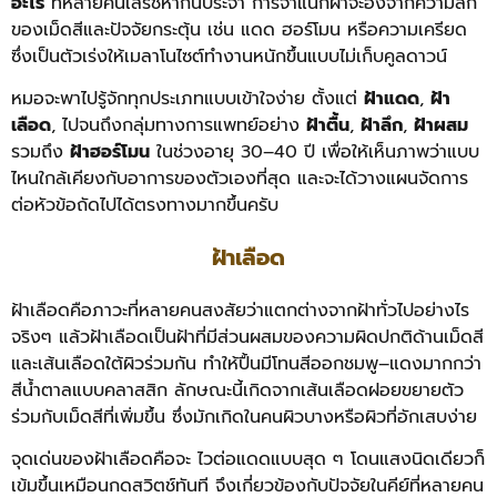
อะไร
ที่หลายคนเสิร์ชหากันประจำ การจำแนกฝ้าจะอิงจากความลึก
ของเม็ดสีและปัจจัยกระตุ้น เช่น แดด ฮอร์โมน หรือความเครียด
ซึ่งเป็นตัวเร่งให้เมลาโนไซต์ทำงานหนักขึ้นแบบไม่เก็บคูลดาวน์
หมอจะพาไปรู้จักทุกประเภทแบบเข้าใจง่าย ตั้งแต่
ฝ้าแดด
,
ฝ้า
เลือด
, ไปจนถึงกลุ่มทางการแพทย์อย่าง
ฝ้าตื้น
,
ฝ้าลึก
,
ฝ้าผสม
รวมถึง
ฝ้าฮอร์โมน
ในช่วงอายุ 30–40 ปี เพื่อให้เห็นภาพว่าแบบ
ไหนใกล้เคียงกับอาการของตัวเองที่สุด และจะได้วางแผนจัดการ
ต่อหัวข้อถัดไปได้ตรงทางมากขึ้นครับ
ฝ้าเลือด
ฝ้าเลือดคือภาวะที่หลายคนสงสัยว่าแตกต่างจากฝ้าทั่วไปอย่างไร
จริงๆ แล้วฝ้าเลือดเป็นฝ้าที่มีส่วนผสมของความผิดปกติด้านเม็ดสี
และเส้นเลือดใต้ผิวร่วมกัน ทำให้ปื้นมีโทนสีออกชมพู–แดงมากกว่า
สีน้ำตาลแบบคลาสสิก ลักษณะนี้เกิดจากเส้นเลือดฝอยขยายตัว
ร่วมกับเม็ดสีที่เพิ่มขึ้น ซึ่งมักเกิดในคนผิวบางหรือผิวที่อักเสบง่าย
จุดเด่นของฝ้าเลือดคือจะ ไวต่อแดดแบบสุด ๆ โดนแสงนิดเดียวก็
เข้มขึ้นเหมือนกดสวิตช์ทันที จึงเกี่ยวข้องกับปัจจัยในคีย์ที่หลายคน