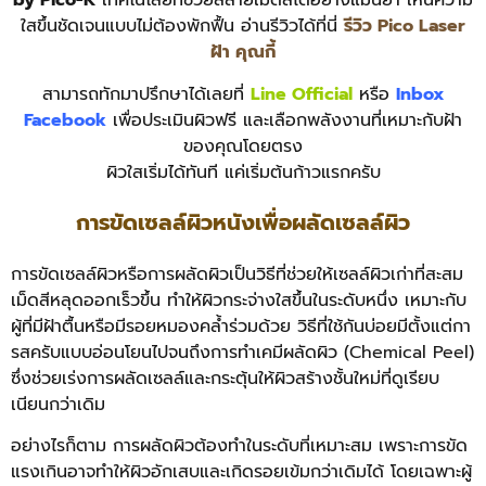
by Pico-K
เทคโนโลยีที่ช่วยสลายเม็ดสีได้อย่างแม่นยำ เห็นความ
ใสขึ้นชัดเจนแบบไม่ต้องพักฟื้น อ่านรีวิวได้ที่นี่
รีวิว Pico Laser
ฝ้า คุณกี้
สามารถทักมาปรึกษาได้เลยที่
Line Official
หรือ
Inbox
Facebook
เพื่อประเมินผิวฟรี และเลือกพลังงานที่เหมาะกับฝ้า
ของคุณโดยตรง
ผิวใสเริ่มได้ทันที แค่เริ่มต้นก้าวแรกครับ
การขัดเซลล์ผิวหนังเพื่อผลัดเซลล์ผิว
การขัดเซลล์ผิวหรือการผลัดผิวเป็นวิธีที่ช่วยให้เซลล์ผิวเก่าที่สะสม
เม็ดสีหลุดออกเร็วขึ้น ทำให้ผิวกระจ่างใสขึ้นในระดับหนึ่ง เหมาะกับ
ผู้ที่มีฝ้าตื้นหรือมีรอยหมองคล้ำร่วมด้วย วิธีที่ใช้กันบ่อยมีตั้งแต่กา
รสครับแบบอ่อนโยนไปจนถึงการทำเคมีผลัดผิว (Chemical Peel)
ซึ่งช่วยเร่งการผลัดเซลล์และกระตุ้นให้ผิวสร้างชั้นใหม่ที่ดูเรียบ
เนียนกว่าเดิม
อย่างไรก็ตาม การผลัดผิวต้องทำในระดับที่เหมาะสม เพราะการขัด
แรงเกินอาจทำให้ผิวอักเสบและเกิดรอยเข้มกว่าเดิมได้ โดยเฉพาะผู้