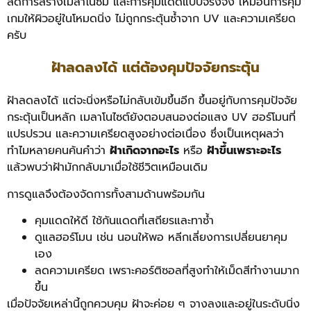
ลดการสร้างเมลาโนซัม และการคุมแดดแบบจริงจัง เหมือนการคุม
เกมให้ผิวอยู่ในโหมดนิ่ง ไม่ถูกกระตุ้นซ้ำจาก UV และความเครียด
ครับ
ฝ้าลดลงได้ แต่ต้องคุมปัจจัยกระตุ้น
ฝ้าลดลงได้ แต่จะนิ่งหรือไม่กลับเข้มขึ้นอีก ขึ้นอยู่กับการคุมปัจจัย
กระตุ้นเป็นหลัก เมลาโนไซต์ยังตอบสนองต่อแสง UV ฮอร์โมนที่
แปรปรวน และความเครียดสูงอย่างต่อเนื่อง ซึ่งเป็นเหตุผลว่า
ทำไมหลายคนค้นคำว่า
ฝ้าเกิดจากอะไร
หรือ
ฝ้าขึ้นเพราะอะไร
แล้วพบว่าฝ้ามักกลับมาเมื่อใช้ชีวิตเหมือนเดิม
การดูแลจึงต้องจัดการทั้งสามด้านพร้อมกัน
คุมแดดให้ดี ใช้กันแดดที่เสถียรและทาซ้ำ
ดูแลฮอร์โมน เช่น นอนให้พอ หลีกเลี่ยงการเปลี่ยนยาคุม
เอง
ลดความเครียด เพราะคอร์ติซอลที่สูงทำให้เม็ดสีทำงานมาก
ขึ้น
เมื่อปัจจัยเหล่านี้ถูกควบคุม ฝ้าจะค่อย ๆ จางลงและอยู่ในระดับนิ่ง