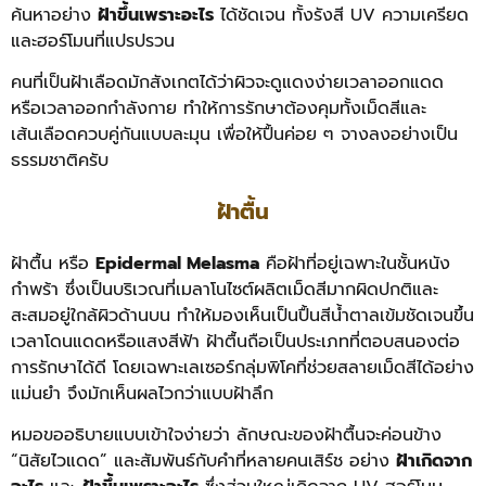
ค้นหาอย่าง
ฝ้าขึ้นเพราะอะไร
ได้ชัดเจน ทั้งรังสี UV ความเครียด
และฮอร์โมนที่แปรปรวน
คนที่เป็นฝ้าเลือดมักสังเกตได้ว่าผิวจะดูแดงง่ายเวลาออกแดด
หรือเวลาออกกำลังกาย ทำให้การรักษาต้องคุมทั้งเม็ดสีและ
เส้นเลือดควบคู่กันแบบละมุน เพื่อให้ปื้นค่อย ๆ จางลงอย่างเป็น
ธรรมชาติครับ
ฝ้าตื้น
ฝ้าตื้น หรือ
Epidermal Melasma
คือฝ้าที่อยู่เฉพาะในชั้นหนัง
กำพร้า ซึ่งเป็นบริเวณที่เมลาโนไซต์ผลิตเม็ดสีมากผิดปกติและ
สะสมอยู่ใกล้ผิวด้านบน ทำให้มองเห็นเป็นปื้นสีน้ำตาลเข้มชัดเจนขึ้น
เวลาโดนแดดหรือแสงสีฟ้า ฝ้าตื้นถือเป็นประเภทที่ตอบสนองต่อ
การรักษาได้ดี โดยเฉพาะเลเซอร์กลุ่มพิโคที่ช่วยสลายเม็ดสีได้อย่าง
แม่นยำ จึงมักเห็นผลไวกว่าแบบฝ้าลึก
หมอขออธิบายแบบเข้าใจง่ายว่า ลักษณะของฝ้าตื้นจะค่อนข้าง
“นิสัยไวแดด” และสัมพันธ์กับคำที่หลายคนเสิร์ช อย่าง
ฝ้าเกิดจาก