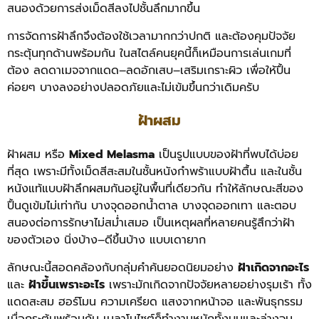
สนองด้วยการส่งเม็ดสีลงไปชั้นลึกมากขึ้น
การจัดการฝ้าลึกจึงต้องใช้เวลามากกว่าปกติ และต้องคุมปัจจัย
กระตุ้นทุกด้านพร้อมกัน ในสไตล์คนยุคนี้ก็เหมือนการเล่นเกมที่
ต้อง ลดดาเมจจากแดด–ลดอักเสบ–เสริมเกราะผิว เพื่อให้ปื้น
ค่อยๆ บางลงอย่างปลอดภัยและไม่เข้มขึ้นกว่าเดิมครับ
ฝ้าผสม
ฝ้าผสม หรือ
Mixed Melasma
เป็นรูปแบบของฝ้าที่พบได้บ่อย
ที่สุด เพราะมีทั้งเม็ดสีสะสมในชั้นหนังกำพร้าแบบฝ้าตื้น และในชั้น
หนังแท้แบบฝ้าลึกผสมกันอยู่ในพื้นที่เดียวกัน ทำให้ลักษณะสีของ
ปื้นดูเข้มไม่เท่ากัน บางจุดออกน้ำตาล บางจุดออกเทา และตอบ
สนองต่อการรักษาไม่สม่ำเสมอ เป็นเหตุผลที่หลายคนรู้สึกว่าฝ้า
ของตัวเอง นิ่งบ้าง–ดีขึ้นบ้าง แบบเดายาก
ลักษณะนี้สอดคล้องกับกลุ่มคำค้นยอดนิยมอย่าง
ฝ้าเกิดจากอะไร
และ
ฝ้าขึ้นเพราะอะไร
เพราะมักเกิดจากปัจจัยหลายอย่างรุมเร้า ทั้ง
แดดสะสม ฮอร์โมน ความเครียด แสงจากหน้าจอ และพันธุกรรม
เมื่อกระตุ้นพร้อมกัน เมลาโนไซต์ก็ทำงานหนักทั้งบนและล่างจน