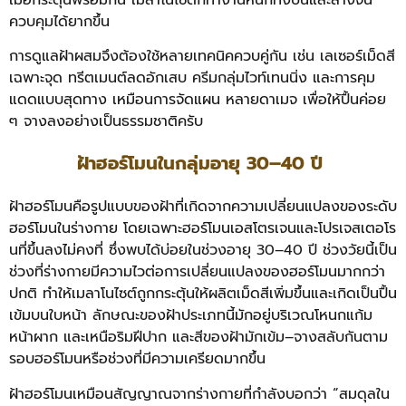
ควบคุมได้ยากขึ้น
การดูแลฝ้าผสมจึงต้องใช้หลายเทคนิคควบคู่กัน เช่น เลเซอร์เม็ดสี
เฉพาะจุด ทรีตเมนต์ลดอักเสบ ครีมกลุ่มไวท์เทนนิ่ง และการคุม
แดดแบบสุดทาง เหมือนการจัดแผน หลายดาเมจ เพื่อให้ปื้นค่อย
ๆ จางลงอย่างเป็นธรรมชาติครับ
ฝ้าฮอร์โมนในกลุ่มอายุ 30–40 ปี
ฝ้าฮอร์โมนคือรูปแบบของฝ้าที่เกิดจากความเปลี่ยนแปลงของระดับ
ฮอร์โมนในร่างกาย โดยเฉพาะฮอร์โมนเอสโตรเจนและโปรเจสเตอโร
นที่ขึ้นลงไม่คงที่ ซึ่งพบได้บ่อยในช่วงอายุ 30–40 ปี ช่วงวัยนี้เป็น
ช่วงที่ร่างกายมีความไวต่อการเปลี่ยนแปลงของฮอร์โมนมากกว่า
ปกติ ทำให้เมลาโนไซต์ถูกกระตุ้นให้ผลิตเม็ดสีเพิ่มขึ้นและเกิดเป็นปื้น
เข้มบนใบหน้า ลักษณะของฝ้าประเภทนี้มักอยู่บริเวณโหนกแก้ม
หน้าผาก และเหนือริมฝีปาก และสีของฝ้ามักเข้ม–จางสลับกันตาม
รอบฮอร์โมนหรือช่วงที่มีความเครียดมากขึ้น
ฝ้าฮอร์โมนเหมือนสัญญาณจากร่างกายที่กำลังบอกว่า “สมดุลใน