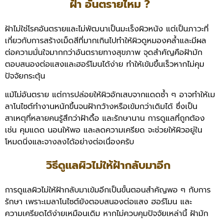
ฝ้า อันตรายไหม ?
ฝ้าไม่ใช่โรคอันตรายและไม่พัฒนาเป็นมะเร็งผิวหนัง แต่เป็นภาวะที่
เกี่ยวกับการสร้างเม็ดสีที่มากเกินไปทำให้ผิวดูหมองคล้ำและมีผล
ต่อความมั่นใจมากกว่าอันตรายทางสุขภาพ จุดสำคัญคือฝ้ามัก
ตอบสนองต่อแสงและฮอร์โมนได้ง่าย ทำให้เข้มขึ้นเร็วหากไม่คุม
ปัจจัยกระตุ้น
แม้ไม่อันตราย แต่การปล่อยให้ผิวอักเสบจากแดดซ้ำ ๆ อาจทำให้เม
ลาโนไซต์ทำงานหนักขึ้นจนฝ้ากว้างหรือเข้มกว่าเดิมได้ ซึ่งเป็น
สาเหตุที่หลายคนรู้สึกว่าฝ้าดื้อ และรักษานาน การดูแลที่ถูกต้อง
เช่น คุมแดด นอนให้พอ และลดความเครียด จะช่วยให้ผิวอยู่ใน
โหมดนิ่งและจางลงได้อย่างต่อเนื่องครับ
วิธีดูแลผิวไม่ให้ฝ้ากลับมาอีก
การดูแลผิวไม่ให้ฝ้ากลับมาเข้มอีกเป็นขั้นตอนสำคัญพอ ๆ กับการ
รักษา เพราะเมลาโนไซต์ยังตอบสนองต่อแสง ฮอร์โมน และ
ความเครียดได้ง่ายเหมือนเดิม หากไม่ควบคุมปัจจัยเหล่านี้ ฝ้ามัก