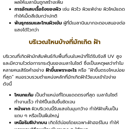
ผลให้เมลานินถูกสร้างเพิ่ม
การอักเสบเรื้อรังของผิว
เช่น ผิวไว ผิวแพ้ง่าย ผิวไหม้แดด
ทำให้เม็ดสีเข้มกว่าปกติ
พันธุกรรมและโทนผิวเข้ม
ผู้ที่มีเมลานินมากจะตอบสนองต่อ
แสงได้ไวกว่า
บริเวณไหนบ้างที่มักเกิด ฝ้า
บริเวณที่เกิดฝ้ามักสัมพันธ์กับพื้นที่บนใบหน้าที่ได้รับรังสี UV สูง
และมีความไวต่อการกระตุ้นของเมลาโนไซต์ ซึ่งเป็นเหตุผลว่าทำไม
หลายคนเสิร์ชคำอย่าง
ฝ้าขึ้นเพราะอะไร
หรือ “ฝ้าขึ้นตรงไหนบ่อย
ที่สุด” หมอรวบรวมตำแหน่งหลักที่มักเกิดฝ้าไว้แบบเข้าใจง่าย
ดังนี้
โหนกแก้ม
เป็นตำแหน่งที่โดนแดดตรงที่สุด เมลาโนไซต์
ทำงานเร็ว ทำให้ปื้นเข้มขึ้นชัดเจน
หน้าผาก
ผิวบริเวณนี้รับแสงในมุมกว้าง ทำให้ฝ้าเห็นเป็น
แถบ ๆ หรือเป็นผืนใหญ่
เหนือริมฝีปากบน
เกิดได้บ่อยโดยเฉพาะฝ้าฮอร์โมน ทำให้