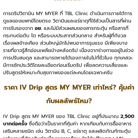
การดริปวิตามิน MY MYER ที่ TBL Clinic ดำเนินการภายใต้การ
ดูแลของแพทย์โดยตรง วิตามินและแร่ธาตุที่ใช้ล้วนเป็นสารที่ผ่าน
การรับรองจาก
อย.
และไม่มีส่วนผสมของสารกระตุ้น หรือสารที่
กระทบต่อตับ ไต หรือระบบประสาทส่วนกลาง
สำหรับผู้ที่กังวล
เรื่องผลข้างเคียง ส่วนใหญ่มักไม่พบอาการรุนแรง มีเพียงบาง
รายที่อาจรู้สึกอ่อนเพลียบ้างหลังดริป เนื่องจากร่างกายอยู่ในช่วง
การปรับสมดุล และสามารถหายได้เองภายในไม่กี่ชั่วโมง
ทุกเคสจะ
มีการซักประวัติโดยละเอียดก่อนเริ่มดริป เพื่อลดความเสี่ยงและ
ปรับสูตรให้เหมาะกับสุขภาพของแต่ละคนโดยเฉพาะครับ
ราคา IV Drip สูตร MY MYER เท่าไหร่? คุ้มค่า
กับผลลัพธ์ไหม?
IV Drip สูตร MY MYER ของ TBL Clinic อยู่ที่ประมาณ
2,500
บาทต่อครั้ง
ซึ่งถือว่าเป็นราคาที่คุ้มค่า หากเทียบกับการซื้ออาหาร
เสริมหลายชนิด เช่น วิตามิน B, C, แร่ธาตุ และผลิตภัณฑ์กระตุ้น