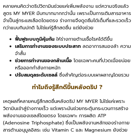
หลายคนคิดว่าดริปวิตามินช่วยแค่เพิ่มพลังงาน แต่ความจริงแล้ว
สูตร MY MYER มีบทบาทมากกว่านั้น เพราะเป็นการเติมสารอาหาร
จำเป็นสู่กระแสเลือดโดยตรง ร่างกายจึงดูดซึมได้เต็มที่และรวดเร็ว
กว่าแบบกินปกติ ไม่ใช่แค่รู้สึกสดชื่น แต่ยังช่วย
ฟื้นฟูระบบภูมิคุ้มกัน
ให้ร่างกายต้านเชื้อโรคได้ดีขึ้น
เสริมการทำงานของระบบประสาท
ลดอาการสมองล้า ความ
จำสั้น
ช่วยการทำงานของกล้ามเนื้อ
โดยเฉพาะคนที่ปวดเมื่อยบ่อย
หรือออกกำลังกายหนัก
ปรับสมดุลระดับเซลล์
ซึ่งสำคัญต่อระบบเผาผลาญโดยรวม
ทำไมถึงรู้สึกดีขึ้นหลังดริป ?
เหตุผลที่หลายคนรู้สึกสดชื่นหลังดริป MY MYER ไม่ใช่แค่เพราะ
วิตามินเข้าสู่ร่างกายเร็ว แต่เพราะมันช่วยกระตุ้นกระบวนการสร้าง
พลังงานของเซลล์โดยตรง โดยเฉพาะ การผลิต ATP
(Adenosine Triphosphate) ซึ่งเป็นพลังงานหลักของร่างกาย
สารต้านอนุมูลอิสระ เช่น Vitamin C และ Magnesium ยังช่วย