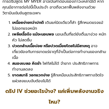
การดริปสูตร MY MYER อาจเป็นคำตอบของภาวะเหล่านี้ได้ หาก
คุณมีอาการต่อไปนี้เป็นประจำ อาจถึงเวลาฟื้นพลังงานด้วย
วิตามินเข้มข้นสูตรเฉพาะ
เหนื่อยง่ายกว่าปกติ
เดินแค่นิดเดียวก็ล้า รู้สึกหมดแรงแม้
ไม่ออกแรงหนัก
เพลียเรื้อรัง แม้จะนอนพอ
นอนเต็มที่แต่ยังตื่นมาง่วง หนัก
หัว ไม่สดชื่น
ปวดกล้ามเนื้อบ่อย หรือปวดเมื่อยโดยไม่มีสาเหตุ
อาจ
เกี่ยวข้องกับการขาดแร่ธาตุที่จำเป็นต่อการทำงานของกล้าม
เนื้อ
สมองเบลอ คิดช้า
โฟกัสไม่ได้ จำยาก ประสิทธิภาพการ
ทำงานลดลง
ขาดสมาธิ วอกแวกง่าย
รู้สึกเหมือนประสิทธิภาพทางจิตใจ
แผ่วลงแบบจับต้องไม่ได้
ดริป IV ช่วยอะไรบ้าง? แค่เพิ่มพลังงานจริง
ไหม?