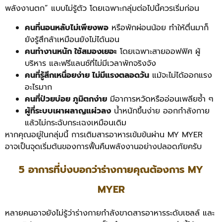
พลังงานตก” แบบไม่รู้ตัว โดยเฉพาะกลุ่มต่อไปนี้ควรเริ่มก่อน
คนที่นอนหลับไม่เพียงพอ
หรือพักผ่อนน้อย ทำให้ตื่นมาก็
ยังรู้สึกล้าเหมือนยังไม่ได้นอน
คนทำงานหนัก ใช้สมองเยอะ
โดยเฉพาะสายออฟฟิศ ผู้
บริหาร และฟรีแลนซ์ที่ไม่มีเวลาพักจริงจัง
คนที่รู้สึกเหนื่อยง่าย ไม่มีแรงตลอดวัน
แม้จะไม่ได้ออกแรง
อะไรมาก
คนที่ป่วยบ่อย ภูมิตกง่าย
มีอาการหวัดหรืออ่อนเพลียซ้ำ ๆ
ผู้ที่ระบบเผาผลาญแผ่วลง
น้ำหนักขึ้นง่าย ออกกำลังกาย
แล้วไม่กระฉับกระเฉงเหมือนเดิม
หากคุณอยู่ในกลุ่มนี้ การเติมสารอาหารเข้มข้นผ่าน MY MYER
อาจเป็นจุดเริ่มต้นของการฟื้นคืนพลังงานอย่างปลอดภัยครับ
5 อาการที่บ่งบอกว่าร่างกายคุณต้องการ MY
MYER
หลายคนอาจยังไม่รู้ว่าร่างกายกำลังขาดสารอาหารระดับเซลล์ และ