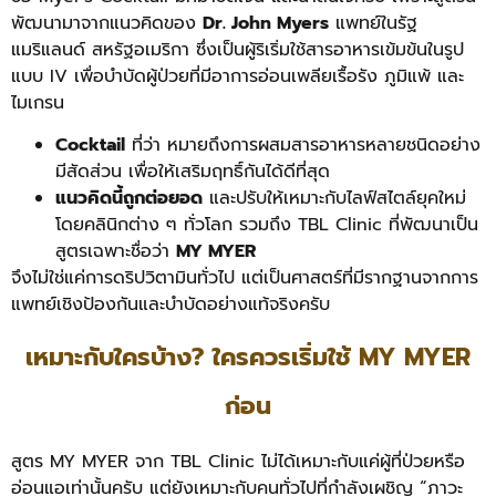
พัฒนามาจากแนวคิดของ
Dr. John Myers
แพทย์ในรัฐ
แมริแลนด์ สหรัฐอเมริกา ซึ่งเป็นผู้ริเริ่มใช้สารอาหารเข้มข้นในรูป
แบบ IV เพื่อบำบัดผู้ป่วยที่มีอาการอ่อนเพลียเรื้อรัง ภูมิแพ้ และ
ไมเกรน
Cocktail
ที่ว่า หมายถึงการผสมสารอาหารหลายชนิดอย่าง
มีสัดส่วน เพื่อให้เสริมฤทธิ์กันได้ดีที่สุด
แนวคิดนี้ถูกต่อยอด
และปรับให้เหมาะกับไลฟ์สไตล์ยุคใหม่
โดยคลินิกต่าง ๆ ทั่วโลก รวมถึง TBL Clinic ที่พัฒนาเป็น
สูตรเฉพาะชื่อว่า
MY MYER
จึงไม่ใช่แค่การดริปวิตามินทั่วไป แต่เป็นศาสตร์ที่มีรากฐานจากการ
แพทย์เชิงป้องกันและบำบัดอย่างแท้จริงครับ
เหมาะกับใครบ้าง? ใครควรเริ่มใช้ MY MYER
ก่อน
สูตร MY MYER จาก TBL Clinic ไม่ได้เหมาะกับแค่ผู้ที่ป่วยหรือ
อ่อนแอเท่านั้นครับ แต่ยังเหมาะกับคนทั่วไปที่กำลังเผชิญ “ภาวะ