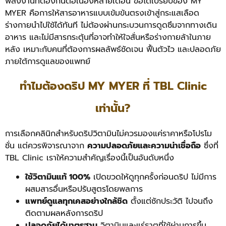
พลังงานที่ต้องกินต่อเนื่องหลายเดือน
ข้อได้เปรียบของ MY
MYER คือการให้สารอาหารแบบเข้มข้นตรงเข้าสู่กระแสเลือด
ร่างกายนำไปใช้ได้ทันที ไม่ต้องผ่านกระบวนการดูดซึมจากทางเดิน
อาหาร และไม่มีสารกระตุ้นที่อาจทำให้ใจสั่นหรือร่างกายล้าในภาย
หลัง เหมาะกับคนที่ต้องการผลลัพธ์ชัดเจน ฟื้นตัวไว และปลอดภัย
ภายใต้การดูแลของแพทย์
ทำไมต้องดริป MY MYER ที่ TBL Clinic
เท่านั้น?
การเลือกคลินิกสำหรับดริปวิตามินไม่ควรมองแค่ราคาหรือโปรโม
ชั่น แต่ควรพิจารณาจาก
ความปลอดภัยและความน่าเชื่อถือ
ซึ่งที่
TBL Clinic เราให้ความสำคัญเรื่องนี้เป็นอันดับหนึ่ง
ใช้วิตามินแท้ 100%
เปิดขวดให้ดูทุกครั้งก่อนดริป ไม่มีการ
ผสมสารอื่นหรือปรับสูตรโดยพลการ
แพทย์ดูแลทุกเคสอย่างใกล้ชิด
ตั้งแต่ซักประวัติ ไปจนถึง
ติดตามผลหลังการดริป
ปลอดภัยได้มาตรฐาน
วิตามินและแร่ธาตุที่ใช้ผ่านการขึ้น