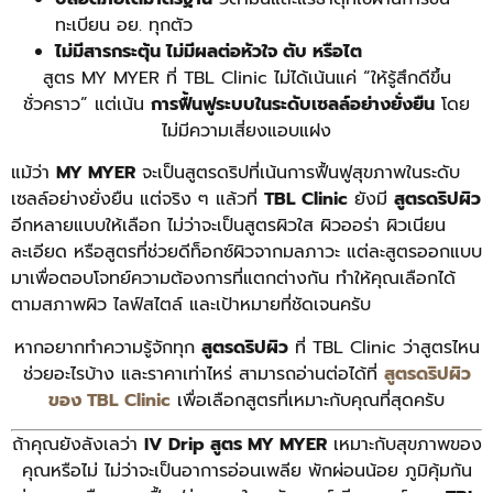
ทะเบียน อย. ทุกตัว
ไม่มีสารกระตุ้น ไม่มีผลต่อหัวใจ ตับ หรือไต
สูตร MY MYER ที่ TBL Clinic ไม่ได้เน้นแค่ “ให้รู้สึกดีขึ้น
ชั่วคราว” แต่เน้น
การฟื้นฟูระบบในระดับเซลล์อย่างยั่งยืน
โดย
ไม่มีความเสี่ยงแอบแฝง
แม้ว่า
MY MYER
จะเป็นสูตรดริปที่เน้นการฟื้นฟูสุขภาพในระดับ
เซลล์อย่างยั่งยืน แต่จริง ๆ แล้วที่
TBL Clinic
ยังมี
สูตรดริปผิว
อีกหลายแบบให้เลือก ไม่ว่าจะเป็นสูตรผิวใส ผิวออร่า ผิวเนียน
ละเอียด หรือสูตรที่ช่วยดีท็อกซ์ผิวจากมลภาวะ แต่ละสูตรออกแบบ
มาเพื่อตอบโจทย์ความต้องการที่แตกต่างกัน ทำให้คุณเลือกได้
ตามสภาพผิว ไลฟ์สไตล์ และเป้าหมายที่ชัดเจนครับ
หากอยากทำความรู้จักทุก
สูตรดริปผิว
ที่ TBL Clinic ว่าสูตรไหน
ช่วยอะไรบ้าง และราคาเท่าไหร่ สามารถอ่านต่อได้ที่
สูตรดริปผิว
ของ TBL Clinic
เพื่อเลือกสูตรที่เหมาะกับคุณที่สุดครับ
ถ้าคุณยังลังเลว่า
IV Drip สูตร MY MYER
เหมาะกับสุขภาพของ
คุณหรือไม่ ไม่ว่าจะเป็นอาการอ่อนเพลีย พักผ่อนน้อย ภูมิคุ้มกัน