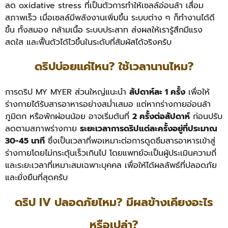
ลด oxidative stress ที่เป็นตัวการทำให้เซลล์อ่อนล้า เสื่อม
สภาพเร็ว เมื่อเซลล์มีพลังงานเพิ่มขึ้น ระบบต่าง ๆ ก็ทำงานได้ดี
ขึ้น ทั้งสมอง กล้ามเนื้อ ระบบประสาท ส่งผลให้เรารู้สึกมีแรง
สดใส และฟื้นตัวได้ไวขึ้นในระดับที่สัมผัสได้จริงครับ
ดริปบ่อยแค่ไหน? ใช้เวลานานไหม?
การดริป MY MYER ส่วนใหญ่แนะนำ
สัปดาห์ละ 1 ครั้ง
เพื่อให้
ร่างกายได้รับสารอาหารอย่างสม่ำเสมอ แต่หากร่างกายอ่อนล้า
ภูมิตก หรือพักผ่อนน้อย อาจเริ่มต้นที่
2 ครั้งต่อสัปดาห์
ก่อนปรับ
ลดตามสภาพร่างกาย
ระยะเวลาการดริปแต่ละครั้งอยู่ที่ประมาณ
30-45 นาที
ซึ่งเป็นเวลาที่พอเหมาะต่อการดูดซึมสารอาหารเข้าสู่
ร่างกายโดยไม่กระตุ้นเร็วเกินไป โดยแพทย์จะเป็นผู้ประเมินความถี่
และระยะเวลาที่เหมาะสมเฉพาะบุคคล เพื่อให้ได้ผลลัพธ์ที่ปลอดภัย
และยั่งยืนที่สุดครับ
ดริป IV ปลอดภัยไหม? มีผลข้างเคียงอะไร
หรือเปล่า?