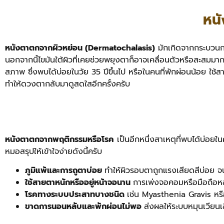
หน
หนังตาตกจากผิวหย่อน (Dermatochalasis)
มักเกิดจากกระบวนกา
นอกจากนี้ไขมันใต้ผิวที่เคยช่วยพยุงตาก็อาจเคลื่อนตัวหรือสะสมมา
สภาพ ซึ่งพบได้บ่อยในวัย 35 ปีขึ้นไป หรือในคนที่พักผ่อนน้อย ใช้ส
ทำให้ดวงตากลับมาดูสดใสอีกครั้งครับ
หนังตาตกจากพฤติกรรมหรือโรค
เป็นอีกหนึ่งสาเหตุที่พบได้บ่อยใ
หมอสรุปให้เข้าใจง่ายดังนี้ครับ
ภูมิแพ้และการถูตาบ่อย
ทำให้ผิวรอบตาถูกแรงเสียดสีบ่อย จ
ใช้สายตาหนักหรืออยู่หน้าจอนาน
การเพ่งจอคอมหรือมือถือหล
โรคทางระบบประสาทบางชนิด
เช่น Myasthenia Gravis หร
ขาดการนอนหลับและพักผ่อนไม่พอ
ส่งผลให้ระบบหมุนเวียน