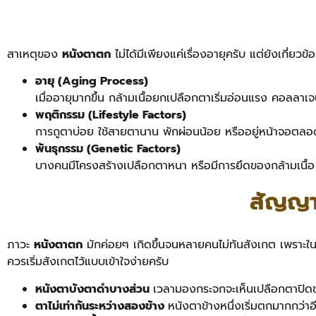
สาเหตุของ
หนังตาตก
ไม่ได้มีเพียงแค่เรื่องอายุครับ แต่ยังเกี่
อายุ (Aging Process)
เมื่ออายุมากขึ้น กล้ามเนื้อยกเปลือกตาเริ่มอ่อนแรง คอล
พฤติกรรม (Lifestyle Factors)
การถูตาบ่อย ใช้สายตานาน พักผ่อนน้อย หรืออยู่หน้าจอตลอดวั
พันธุกรรม (Genetic Factors)
บางคนมีโครงสร้างเปลือกตาหนา หรือมีการยึดของกล้ามเนื้อ L
สัญญาณ
ภาวะ
หนังตาตก
มักค่อยๆ เกิดขึ้นจนหลายคนไม่ทันสังเกต เพราะในช
ควรเริ่มสังเกตไว้แบบเข้าใจง่ายครับ
หนังตาบังตาดำบางส่วน
เวลามองกระจกจะเห็นเปลือกตาปิดข
ตาไม่เท่ากันระหว่างสองข้าง
หนังตาข้างหนึ่งเริ่มตกมากกว่าอ