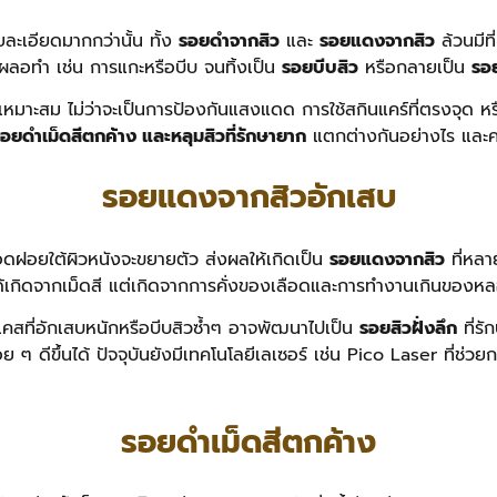
ละเอียดมากกว่านั้น ทั้ง
รอยดำจากสิว
และ
รอยแดงจากสิว
ล้วนมีท
าเผลอทำ เช่น การแกะหรือบีบ จนทิ้งเป็น
รอยบีบสิว
หรือกลายเป็น
รอย
ที่เหมาะสม ไม่ว่าจะเป็นการป้องกันแสงแดด การใช้สกินแคร์ที่ตรงจุด ห
ยดำเม็ดสีตกค้าง และหลุมสิวที่รักษายาก
แตกต่างกันอย่างไร และค
รอยแดงจากสิวอักเสบ
อดฝอยใต้ผิวหนังจะขยายตัว ส่งผลให้เกิดเป็น
รอยแดงจากสิว
ที่หลา
่ได้เกิดจากเม็ดสี แต่เกิดจากการคั่งของเลือดและการทำงานเกินของห
สที่อักเสบหนักหรือบีบสิวซ้ำๆ อาจพัฒนาไปเป็น
รอยสิวฝั่งลึก
ที่รั
 ๆ ดีขึ้นได้
ปัจจุบันยังมีเทคโนโลยีเลเซอร์ เช่น Pico Laser ที่ช่
รอยดำเม็ดสีตกค้าง