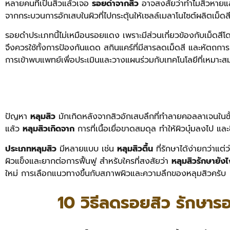
หลายคนที่เป็นสิวแล้วเจอ
รอยดำจากสิว
อาจสงสัยว่าทำไมสิวหายแ
จากกระบวนการอักเสบในผิวที่ไปกระตุ้นให้เซลล์เมลาโนไซต์ผลิตเม็ดส
รอยดำประเภทนี้ไม่เหมือนรอยแดง เพราะมีส่วนเกี่ยวข้องกับเม็ดสี
จึงควรใช้ทั้งการป้องกันแดด สกินแคร์ที่มีสารลดเม็ดสี และหัตถกา
การเข้าพบแพทย์เพื่อประเมินและวางแผนร่วมกับเทคโนโลยีที่เหมาะ
ปัญหา
หลุมสิว
มักเกิดหลังจากสิวอักเสบลึกที่ทำลายคอลลาเจนในช
แล้ว
หลุมสิวเกิดจาก
การที่เนื้อเยื่อขาดสมดุล ทำให้ผิวบุ๋มลงไป แล
ประเภทหลุมสิว
มีหลายแบบ เช่น
หลุมสิวตื้น
ที่รักษาได้ง่ายกว่าแต่
ผิวแข็งและยากต่อการฟื้นฟู
สำหรับใครที่สงสัยว่า
หลุมสิวรักษายังไ
ใหม่ การเลือกแนวทางขึ้นกับสภาพผิวและความลึกของหลุมสิวครับ
10 วิธีลดรอยสิว รักษา