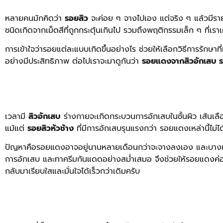
หลายคนมักคิดว่า
รอยสิว
จะค่อย ๆ จางไปเอง แต่จริง ๆ แล้วมีราย
ชนิดเกิดจากเม็ดสีที่ถูกกระตุ้นเกินไป รวมถึงพฤติกรรมเล็ก ๆ ที่เร
การเข้าใจว่ารอยแต่ละแบบเกิดขึ้นอย่างไร ช่วยให้เลือกวิธีการรักษา
อย่างมีประสิทธิภาพ
ต่อไปเราจะมาดูกันว่า
รอยแดงจากสิวอักเสบ รอ
เวลามี
สิวอักเสบ
ร่างกายจะเกิดกระบวนการอักเสบในชั้นผิว เส้นเลื
แม้แต่
รอยสิวหัวช้าง
ที่มีการอักเสบรุนแรงกว่า รอยแดงเหล่านี้ไม
ปัญหาคือรอยแดงอาจอยู่นานหลายเดือนกว่าจะจางลงเอง และบางเค
การอักเสบ และทาครีมกันแดดอย่างสม่ำเสมอ จึงช่วยให้รอยแดงค่อย
กลับมาเรียบใสและมั่นใจได้เร็วกว่าเดิมครับ