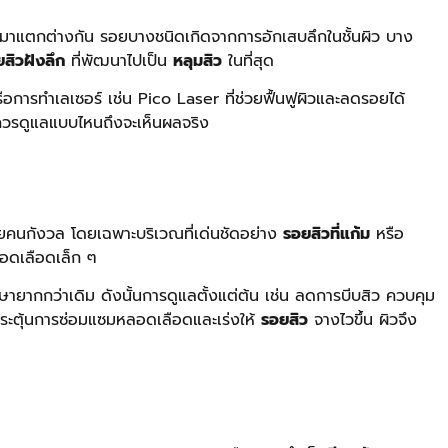
ี่มาแตกต่างกัน รอยบางชนิดเกิดจากการอักเสบลึกในชั้นผิว บาง
สิวฝังลึก
ที่พัฒนาไปเป็น
หลุมสิว
ในที่สุด
รือการทำเลเซอร์ เช่น Pico Laser ที่ช่วยฟื้นฟูผิวและลดรอยได้
วรดูแลแบบไหนถึงจะเห็นผลจริง
ยคนกังวล โดยเฉพาะบริเวณที่เด่นชัดอย่าง
รอยสิวที่แก้ม
หรือ
ลอดเลือดเล็ก ๆ
กษายากกว่าเดิม ดังนั้นการดูแลตั้งแต่ต้น เช่น ลดการบีบสิว ควบคุม
วยกระตุ้นการซ่อมแซมหลอดเลือดและเร่งให้
รอยสิว
จางไวขึ้น ผิวจึง