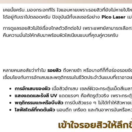
เคยมั้ยครับ…มองกระจกทีไร ใจแอบหายเพราะรอยสิวที่ยังไม่หายไปไหน
ได้อยู่กับเราไปตลอดครับ ปัจจุบันมีทั้งเลเซอร์อย่าง
Pico Laser
เม
การดูแลรอยสิวไม่ใช่เรื่องไกลตัวอีกต่อไป เพราะแพทย์สามารถเลือกว
คืนความมั่นใจให้กลับมาพร้อมผิวใสเนียนแบบที่คุณคู่ควรครับ
หลายคนสงสัยว่าทำไม
รอยสิว
ถึงหายช้า หรือบางทีก็ทิ้งร่องรอยชัดเ
เชื่อมโยงกับการอักเสบและพฤติกรรมในชีวิตประจำวันแบบที่เราอาจเ
การอักเสบของผิว
เมื่อสิวอักเสบ เซลล์ผิวจะกระตุ้นเม็ดสีเม
แสงแดดและรังสี UV
แดดแรงๆ คือศัตรูตัวจริง เพราะกระตุ้
พฤติกรรมแกะหรือบีบสิว
การบีบสิวแรง ๆ ไม่ได้ทำให้สิวหายเ
ไลฟ์สไตล์ที่กดดันผิว
นอนดึก เครียด และกินอาหารมันหรือหวาน
เข้าใจรอยสิวให้ล