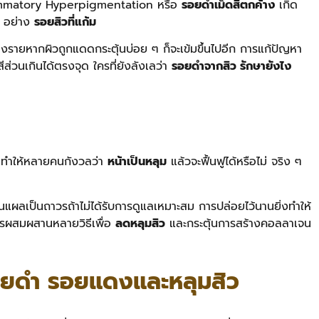
Inflammatory Hyperpigmentation หรือ
รอยดำเม็ดสีตกค้าง
เกิด
ๆ อย่าง
รอยสิวที่แก้ม
งรายหากผิวถูกแดดกระตุ้นบ่อย ๆ ก็จะเข้มขึ้นไปอีก การแก้ปัญหา
สีส่วนเกินได้ตรงจุด
ใครที่ยังลังเลว่า
รอยดําจากสิว รักษายังไง
ี่ทำให้หลายคนกังวลว่า
หน้าเป็นหลุม
แล้วจะฟื้นฟูได้หรือไม่ จริง ๆ
นแผลเป็นถาวรถ้าไม่ได้รับการดูแลเหมาะสม การปล่อยไว้นานยิ่งทำให้
ารผสมผสานหลายวิธีเพื่อ
ลดหลุมสิว
และกระตุ้นการสร้างคอลลาเจน
รอยดำ รอยแดงและหลุมสิว