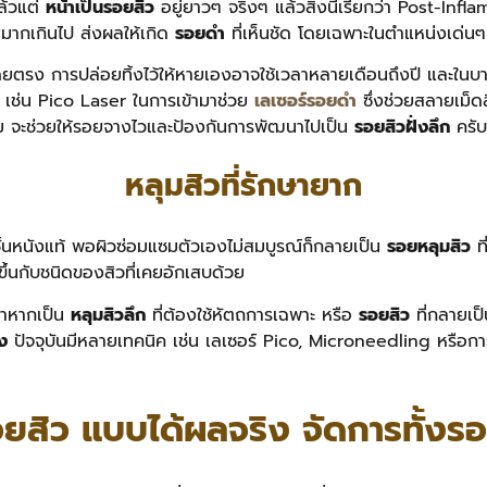
ล้วแต่
หน้าเป็นรอยสิว
อยู่ยาวๆ จริงๆ แล้วสิ่งนี้เรียกว่า Post-
ีมากเกินไป ส่งผลให้เกิด
รอยดำ
ที่เห็นชัด โดยเฉพาะในตำแหน่งเด่น
โดยตรง การปล่อยทิ้งไว้ให้หายเองอาจใช้เวลาหลายเดือนถึงปี และในบา
ร เช่น Pico Laser ในการเข้ามาช่วย
เลเซอร์รอยดำ
ซึ่งช่วยสลายเม็ด
สม จะช่วยให้รอยจางไวและป้องกันการพัฒนาไปเป็น
รอยสิวฝั่งลึก
ครับ
หลุมสิวที่รักษายาก
ั้นหนังแท้ พอผิวซ่อมแซมตัวเองไม่สมบูรณ์ก็กลายเป็น
รอยหลุมสิว
ท
ะขึ้นกับชนิดของสิวที่เคยอักเสบด้วย
ว่าหากเป็น
หลุมสิวลึก
ที่ต้องใช้หัตถการเฉพาะ หรือ
รอยสิว
ที่กลายเป็
ง
ปัจจุบันมีหลายเทคนิค เช่น เลเซอร์ Pico, Microneedling หรือก
รอยสิว แบบได้ผลจริง จัดการทั้ง