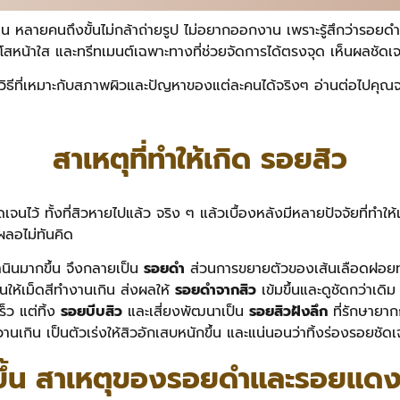
 หลายคนถึงขั้นไม่กล้าถ่ายรูป ไม่อยากออกงาน เพราะรู้สึกว่ารอยดำ
โสหน้าใส และทรีทเมนต์เฉพาะทางที่ช่วยจัดการได้ตรงจุด เห็นผลชัด
ิธีที่เหมาะกับสภาพผิวและปัญหาของแต่ละคนได้จริงๆ อ่านต่อไปคุณจะได
สาเหตุที่ทำให้เกิด รอยสิว
จนไว้ ทั้งที่สิวหายไปแล้ว จริง ๆ แล้วเบื้องหลังมีหลายปัจจัยที่ทำให้
ผลอไม่ทันคิด
ลานินมากขึ้น จึงกลายเป็น
รอยดำ
ส่วนการขยายตัวของเส้นเลือดฝอยท
นให้เม็ดสีทำงานเกิน ส่งผลให้
รอยดำจากสิว
เข้มขึ้นและดูชัดกว่าเดิม
ร็ว แต่ทิ้ง
รอยบีบสิว
และเสี่ยงพัฒนาเป็น
รอยสิวฝังลึก
ที่รักษายาก
เกิน เป็นตัวเร่งให้สิวอักเสบหนักขึ้น และแน่นอนว่าทิ้งร่องรอยชัดเจ
ึกขึ้น สาเหตุของรอยดำและรอยแด