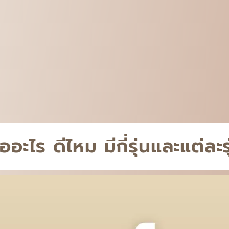
อะไร ดีไหม มีกี่รุ่นและแต่ละ