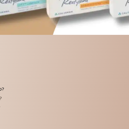
าง?
?
?