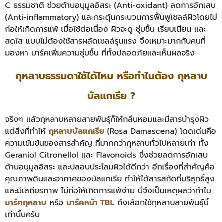
C ธรรมชาติ ช่วยต้านอนุมูลอิสระ (Anti-oxidant) ลดการอักเสบ
(Anti-inflammatory) และกระตุ้นกระบวนการฟื้นฟูเซลล์ผิวโดยไม่
ก่อให้เกิดการแพ้ เมื่อใช้ต่อเนื่อง ผิวจะดู ชุ่มชื้น เรียบเนียน และ
สดใส แบบไม่ต้องใช้สารผลัดเซลล์รุนแรง จึงเหมาะมากกับคนที่
มองหา มาร์คเพิ่มความชุ่มชื้น ที่ทั้งปลอดภัยและเห็นผลจริง
กุหลาบธรรมดาใช้ได้ไหม หรือทำไมต้อง กุหลาบ
บัลแกเรีย ?
จริงๆ แล้วกุหลาบหลายสายพันธุ์ก็ให้กลิ่นหอมและมีสารบำรุงผิว
แต่สิ่งที่ทำให้
กุหลาบบัลแกเรีย
(Rosa Damascena) โดดเด่นคือ
ความเข้มข้นของสารสำคัญ ที่มากกว่ากุหลาบทั่วไปหลายเท่า ทั้ง
Geraniol Citronellol และ Flavonoids ซึ่งช่วยลดการอักเสบ
ต้านอนุมูลอิสระ และปลอบประโลมผิวได้ดีกว่า
อีกเรื่องที่สำคัญคือ
คุณภาพดินและอากาศของบัลแกเรีย ทำให้ได้สารสกัดที่บริสุทธิ์สูง
และมีเสถียรภาพ ไม่ก่อให้เกิดการแพ้ง่าย นี่จึงเป็นเหตุผลว่าทำไม
มาร์คกุหลาบ
หรือ
มาร์คหน้า TBL
ถึงเลือกใช้กุหลาบสายพันธุ์นี้
เท่านั้นครับ