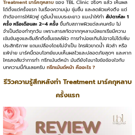
Treatment มาร์คกุหลาบ
ของ TBL Clinic จริงๆ แล้ว เห็นผล
ได้ตั้งแต่ครั้งแรก ในเรื่องความนุ่ม ชุ่มชื้น และลดผิวแห้งตึง แต่
ถ้าต้องการให้ผิวฟู ดูอิ่มน้ำแบบระยะยาว แนะนำให้ทำ
สัปดาห์ละ 1
ครั้ง หรือเดือนละ 2–4 ครั้ง
ขึ้นกับสภาพผิวแต่ละคนครับ
ไม่
จำเป็นต้องทำทุกวัน เพราะสารสกัดจากกุหลาบบัลแกเรียมีความ
เข้มข้นสูงและซึมลึกถึงชั้นเซลล์ผิว การทำบ่อยเกินไปอาจไม่ได้เพิ่ม
ประสิทธิภาพ แถมเปลืองโดยไม่จำเป็น ใครผิวขาดน้ำ ผิวล้า หรือ
แพ้ง่าย มาร์คนี้ตอบโจทย์แบบเห็นผลไวและปลอดภัยสุดๆ และหาก
ใครสงสัยว่าการทำ ทรีทเม้นต์หน้า มันดียังไงมาไขข้อข้องใจกับ
บทความนี้กันเลยครับ
ทรีทเม้นต์หน้า คืออะไร ?
รีวิวความรู้สึกหลังทำ Treatment มาร์คกุหลาบ
ครั้งแรก