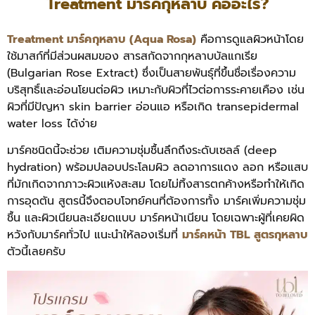
Treatment มาร์คกุหลาบ คืออะไร?
Treatment มาร์คกุหลาบ (Aqua Rosa)
คือการดูแลผิวหน้าโดย
ใช้มาสก์ที่มีส่วนผสมของ สารสกัดจากกุหลาบบัลแกเรีย
(Bulgarian Rose Extract) ซึ่งเป็นสายพันธุ์ที่ขึ้นชื่อเรื่องความ
บริสุทธิ์และอ่อนโยนต่อผิว เหมาะกับผิวที่ไวต่อการระคายเคือง เช่น
ผิวที่มีปัญหา skin barrier อ่อนแอ หรือเกิด transepidermal
water loss ได้ง่าย
มาร์คชนิดนี้จะช่วย เติมความชุ่มชื้นลึกถึงระดับเซลล์ (deep
hydration) พร้อมปลอบประโลมผิว ลดอาการแดง ลอก หรือแสบ
ที่มักเกิดจากภาวะผิวแห้งสะสม โดยไม่ทิ้งสารตกค้างหรือทำให้เกิด
การอุดตัน
สูตรนี้จึงตอบโจทย์คนที่ต้องการทั้ง มาร์คเพิ่มความชุ่ม
ชื้น และผิวเนียนละเอียดแบบ มาร์คหน้าเนียน โดยเฉพาะผู้ที่เคยผิด
หวังกับมาร์คทั่วไป แนะนำให้ลองเริ่มที่
มาร์คหน้า TBL สูตรกุหลาบ
ตัวนี้เลยครับ