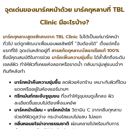
จุดเด่นของมาร์คหน้าด้วย มาร์คกุหลาบที่ TBL
Clinic มีอะไรบ้าง?
มาร์คกุหลาบสูตรพิเศษจาก TBL Clinic
ไม่ได้เป็นแค่มาร์คหน้า
ทั่วไป แต่ถูกพัฒนาเพื่อมอบผลลัพธ์ที่ “จับต้องได้” ตั้งแต่ครั้ง
แรกที่ใช้ จุดเด่นหลักอยู่ที่
สารสกัดกุหลาบบัลแกเรียแท้ 100%
ซึ่งมีคุณสมบัติในการช่วย
มาร์คเพิ่มความชุ่มชื้น
ได้ล้ำลึกถึงระดับ
เซลล์ผิว ทำให้ผิวที่เคยแห้งลอกหรือขาดน้ำ กลับมานุ่มฟูแบบฉ่ำๆ
ทันทีหลังทำ
มาร์กหน้าคืนความชุ่มชื้น
ลดผิวแห้งกร้าน เหมาะกับผิวที่โดน
แดดหรืออยู่ในห้องแอร์นานๆ
ทรีทเม้นท์กระชับรูขุมขน
ที่จะทำให้รูขุมขนดูเล็กลง ผิว
ละเอียดขึ้นแบบไม่ต้องพึ่งเมคอัพ
มาร์คหน้าเนียน + มาร์คหน้าใส
วิตามิน C จากกลีบกุหลาบ
ช่วยให้ผิวดูสว่าง กระจ่างใสแบบไม่แสบ ไม่ลอก
กลิ่นหอมอโรม่าจากธรรมชาติ
ผ่อนคลายไปพร้อมกับการ