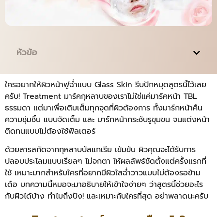
หัวข้อ
ใครอยากให้ผิวหน้าฟูฉ่ำแบบ Glass Skin รีบปักหมุดสูตรนี้ไว้เลย
ครับ! Treatment มาร์คกุหลาบของเราไม่ใช่แค่มาร์คหน้า TBL
ธรรมดา แต่มาเพื่อเติมเต็มทุกจุดที่ผิวต้องการ ทั้งมาร์กหน้าคืน
ความชุ่มชื้น แบบจัดเต็ม และ มาร์กหน้ากระชับรูขุมขน จนแต่งหน้า
ติดทนแบบไม่ต้องใช้ฟิลเตอร์
ด้วยสารสกัดจากกุหลาบบัลแกเรีย เข้มข้น ผิวคุณจะได้รับการ
ปลอบประโลมแบบเรียลๆ ไม่จกตา ให้ผลลัพธ์ชัดตั้งแต่ครั้งแรกที่
ใช้ เหมาะมากสำหรับใครที่อยากมีผิวใสฉ่ำวาวแบบไม่ต้องรอข้าม
เดือ บทความนี้หมอจะมาอธิบายให้เข้าใจง่ายๆ ว่าสูตรนี้ช่วยอะไร
กับผิวได้บ้าง ทำไมถึงปัง! และเหมาะกับใครที่สุด อย่าพลาดนะครับ