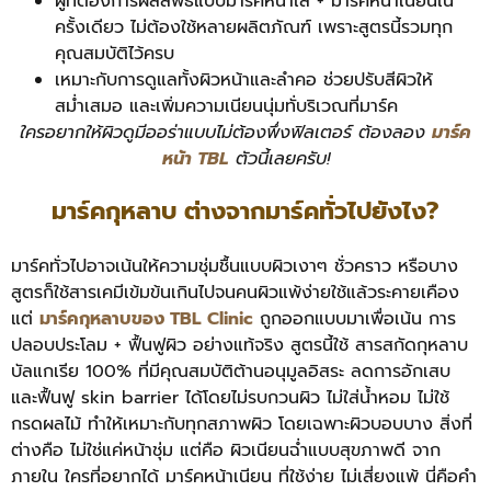
ผู้ที่ต้องการผลลัพธ์แบบมาร์คหน้าใส + มาร์คหน้าเนียนใน
ครั้งเดียว ไม่ต้องใช้หลายผลิตภัณฑ์ เพราะสูตรนี้รวมทุก
คุณสมบัติไว้ครบ
เหมาะกับการดูแลทั้งผิวหน้าและลำคอ ช่วยปรับสีผิวให้
สม่ำเสมอ และเพิ่มความเนียนนุ่มทั่บริเวณที่มาร์ค
ใครอยากให้ผิวดูมีออร่าแบบไม่ต้องพึ่งฟิลเตอร์ ต้องลอง
มาร์ค
หน้า TBL
ตัวนี้เลยครับ!
มาร์คกุหลาบ ต่างจากมาร์คทั่วไปยังไง?
มาร์คทั่วไปอาจเน้นให้ความชุ่มชื้นแบบผิวเงาๆ ชั่วคราว หรือบาง
สูตรก็ใช้สารเคมีเข้มข้นเกินไปจนคนผิวแพ้ง่ายใช้แล้วระคายเคือง
แต่
มาร์คกุหลาบของ TBL Clinic
ถูกออกแบบมาเพื่อเน้น การ
ปลอบประโลม + ฟื้นฟูผิว อย่างแท้จริง
สูตรนี้ใช้ สารสกัดกุหลาบ
บัลแกเรีย 100% ที่มีคุณสมบัติต้านอนุมูลอิสระ ลดการอักเสบ
และฟื้นฟู skin barrier ได้โดยไม่รบกวนผิว ไม่ใส่น้ำหอม ไม่ใช้
กรดผลไม้ ทำให้เหมาะกับทุกสภาพผิว โดยเฉพาะผิวบอบบาง สิ่งที่
ต่างคือ ไม่ใช่แค่หน้าชุ่ม แต่คือ ผิวเนียนฉ่ำแบบสุขภาพดี จาก
ภายใน ใครที่อยากได้ มาร์คหน้าเนียน ที่ใช้ง่าย ไม่เสี่ยงแพ้ นี่คือคำ