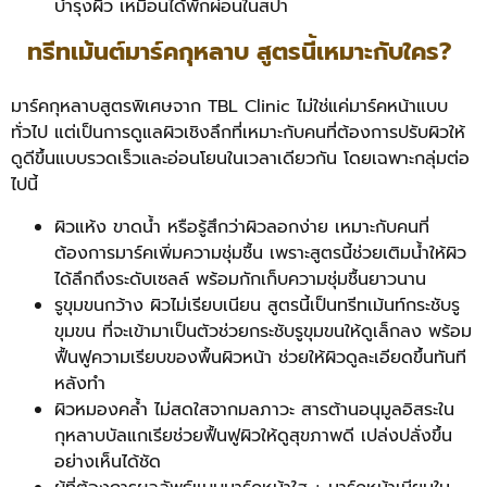
บำรุงผิว เหมือนได้พักผ่อนในสปา
ทรีทเม้นต์มาร์คกุหลาบ สูตรนี้เหมาะกับใคร?
มาร์คกุหลาบสูตรพิเศษจาก TBL Clinic ไม่ใช่แค่มาร์คหน้าแบบ
ทั่วไป แต่เป็นการดูแลผิวเชิงลึกที่เหมาะกับคนที่ต้องการปรับผิวให้
ดูดีขึ้นแบบรวดเร็วและอ่อนโยนในเวลาเดียวกัน โดยเฉพาะกลุ่มต่อ
ไปนี้
ผิวแห้ง ขาดน้ำ หรือรู้สึกว่าผิวลอกง่าย เหมาะกับคนที่
ต้องการมาร์คเพิ่มความชุ่มชื้น เพราะสูตรนี้ช่วยเติมน้ำให้ผิว
ได้ลึกถึงระดับเซลล์ พร้อมกักเก็บความชุ่มชื้นยาวนาน
รูขุมขนกว้าง ผิวไม่เรียบเนียน สูตรนี้เป็นทรีทเม้นท์กระชับรู
ขุมขน ที่จะเข้ามาเป็นตัวช่วยกระชับรูขุมขนให้ดูเล็กลง พร้อม
ฟื้นฟูความเรียบของพื้นผิวหน้า ช่วยให้ผิวดูละเอียดขึ้นทันที
หลังทำ
ผิวหมองคล้ำ ไม่สดใสจากมลภาวะ สารต้านอนุมูลอิสระใน
กุหลาบบัลแกเรียช่วยฟื้นฟูผิวให้ดูสุขภาพดี เปล่งปลั่งขึ้น
อย่างเห็นได้ชัด