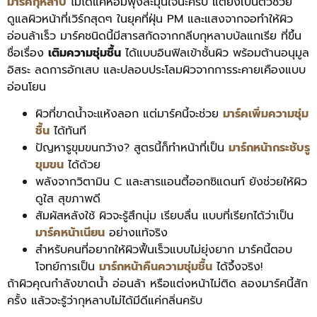
มาร์คกุหลาบ
ไม่ได้แค่หอมฟุ้งละมุนใจนะครับ แต่ยังเป็นตัวช่วย
ดูแลผิวหน้าที่เวิร์กสุดๆ ในยุคที่ฝุ่น PM และแสงจากจอทำให้ผิว
อ่อนล้าเร็ว มาร์คชนิดนี้มีสารสกัดจากกลีบกุหลาบบัลแกเรีย ที่ขึ้น
ชื่อเรื่อง
เติมความชุ่มชื้น
ได้แบบอินฟิลเข้าชั้นผิว พร้อมต้านอนุมูล
อิสระ ลดการอักเสบ และปลอบประโลมผิวจากการระคายเคืองแบบ
อ่อนโยน
ผิวที่ขาดน้ำจะแห้งลอก แต่มาร์คนี้จะช่วย
มาร์คเพิ่มความชุ่ม
ชื้น
ได้ทันที
ปัญหารูขุมขนกว้าง? สูตรนี้ก็ทำหน้าที่เป็น
มาร์กหน้ากระชับรู
ขุมขน
ได้ด้วย
พลังจากวิตามิน C และสารแอนตี้ออกซิแดนท์ ยังช่วยให้ผิว
ดูใส สุขภาพดี
สัมผัสหลังใช้ ผิวจะรู้สึกนุ่ม เรียบลื่น แบบที่เรียกได้ว่าเป็น
มาร์คหน้าเนียน
อย่างแท้จริง
สำหรับคนที่อยากให้ผิวฟื้นเร็วแบบไม่ยุ่งยาก มาร์คนี้ตอบ
โจทย์การเป็น
มาร์กหน้าคืนความชุ่มชื้น
ได้จึ้งจริง!
ถ้าผิวคุณกำลังขาดน้ำ อ่อนล้า หรือแต่งหน้าไม่ติด ลองมาร์คนี้สัก
ครั้ง แล้วจะรู้ว่ากุหลาบไม่ได้มีดีแค่กลิ่นครับ