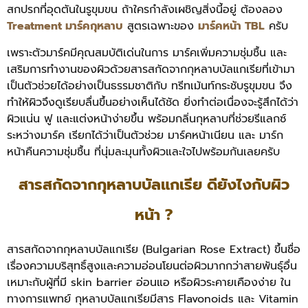
สกปรกที่อุดตันในรูขุมขน ถ้าใครกำลังเผชิญสิ่งนี้อยู่ ต้องลอง
Treatment มาร์คกุหลาบ
สูตรเฉพาะของ
มาร์คหน้า TBL
ครับ
เพราะตัวมาร์คมีคุณสมบัติเด่นในการ มาร์คเพิ่มความชุ่มชื้น และ
เสริมการทำงานของผิวด้วยสารสกัดจากกุหลาบบัลแกเรียที่เข้ามา
เป็นตัวช่วยได้อย่างเป็นธรรมชาติกับ ทรีทเม้นท์กระชับรูขุมขน จึง
ทำให้ผิวจึงดูเรียบลื่นขึ้นอย่างเห็นได้ชัด
ยิ่งทำต่อเนื่องจะรู้สึกได้ว่า
ผิวแน่น ฟู และแต่งหน้าง่ายขึ้น พร้อมกลิ่นกุหลาบที่ช่วยรีแลกซ์
ระหว่างมาร์ค เรียกได้ว่าเป็นตัวช่วย มาร์คหน้าเนียน และ มาร์ก
หน้าคืนความชุ่มชื้น ที่นุ่มละมุนทั้งผิวและใจไปพร้อมกันเลยครับ
สารสกัดจากกุหลาบบัลแกเรีย ดียังไงกับผิว
หน้า ?
สารสกัดจากกุหลาบบัลแกเรีย (Bulgarian Rose Extract) ขึ้นชื่อ
เรื่องความบริสุทธิ์สูงและความอ่อนโยนต่อผิวมากกว่าสายพันธุ์อื่น
เหมาะกับผู้ที่มี skin barrier อ่อนแอ หรือผิวระคายเคืองง่าย
ใน
ทางการแพทย์ กุหลาบบัลแกเรียมีสาร Flavonoids และ Vitamin