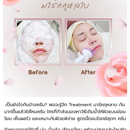
เป็นยังไงกันบ้างครับ? พอจะรู้จัก Treatment มาร์คกุหลาบ กัน
มากขึ้นแล้วใช่ไหมครับ ใครที่กำลังมองหาวิธีเติมน้ำให้ผิวแบบอ่อน
โยน เห็นผลไว และเหมาะกับผิวแพ้ง่าย สูตรนี้ตอบโจทย์สุดๆ ครับ
ถ้าคุณอยากมีผิวที่ นุ่ม ฉ่ำเด้ง เรียบเนียน พร้อมปลอบประโลมผิว