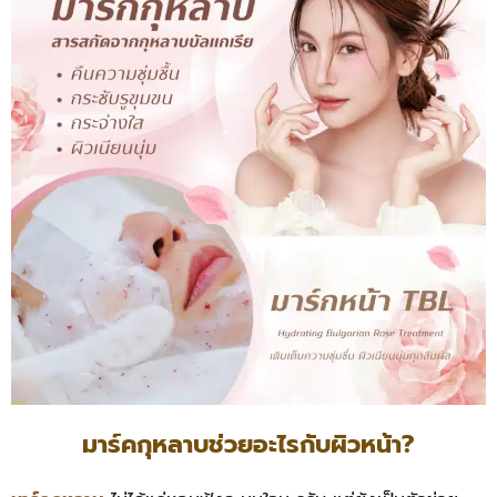
มาร์คกุหลาบช่วยอะไรกับผิวหน้า?