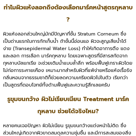
ทำไมผิวแห้งลอกถึงต้องเลือกมาร์คหน้าสูตรกุหลาบ
?
ผิวแห้งลอกส่วนใหญ่มักมีปัญหาที่ชั้น Stratum Corneum ซึ่ง
เป็นด่านแรกในการกักเก็บน้ำ ถ้าชั้นนี้อ่อนแอ ผิวจะสูญเสียน้ำได้
ง่าย (Transepidermal Water Loss) ทำให้เกิดอาการตึง แดง
และลอก การเลือก มาร์คกุหลาบ โดยเฉพาะสูตรที่มีสารสกัดจาก
กุหลาบบัลแกเรีย จะช่วยเติมน้ำแบบล้ำลึก พร้อมฟื้นฟูเกราะผิวโดย
ไม่ก่อการระคายเคือง เหมาะมากสำหรับผิวที่แพ้ง่ายหรือแห้งเรื้อรัง
กลิ่นหอมจากธรรมชาติก็ช่วยลดความเครียดผิวไปในตัว เรียกว่า
เป็นสูตรที่ตอบโจทย์ทั้งด้านฟื้นฟูและความรู้สึกเลยครับ
รูขุมขนกว้าง ผิวไม่เรียบเนียน Treatment มาร์ค
กุหลาบ ช่วยได้จริงไหม?
หลายคนเจอปัญหา ผิวไม่เนียน รูขุมขนกว้างแต่งหน้าไม่ติด ซึ่ง
ส่วนใหญ่เกิดจากผิวขาดสมดุลความชุ่มชื้น และมีการสะสมของสิ่ง