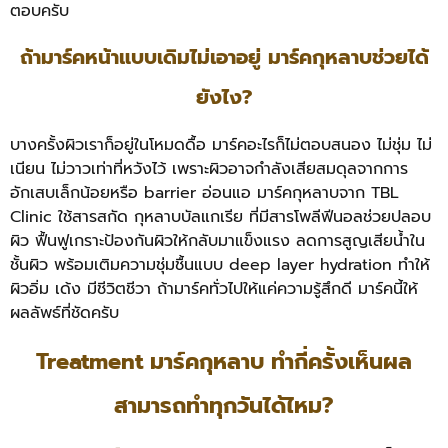
ตอบครับ
ถ้ามาร์คหน้าแบบเดิมไม่เอาอยู่ มาร์คกุหลาบช่วยได้
ยังไง?
บางครั้งผิวเราก็อยู่ในโหมดดื้อ มาร์คอะไรก็ไม่ตอบสนอง ไม่ชุ่ม ไม่
เนียน ไม่วาวเท่าที่หวังไว้ เพราะผิวอาจกำลังเสียสมดุลจากการ
อักเสบเล็กน้อยหรือ barrier อ่อนแอ มาร์คกุหลาบจาก TBL
Clinic ใช้สารสกัด กุหลาบบัลแกเรีย ที่มีสารโพลีฟีนอลช่วยปลอบ
ผิว ฟื้นฟูเกราะป้องกันผิวให้กลับมาแข็งแรง ลดการสูญเสียน้ำใน
ชั้นผิว พร้อมเติมความชุ่มชื้นแบบ deep layer hydration ทำให้
ผิวอิ่ม เด้ง มีชีวิตชีวา ถ้ามาร์คทั่วไปให้แค่ความรู้สึกดี มาร์คนี้ให้
ผลลัพธ์ที่ชัดครับ
Treatment มาร์คกุหลาบ ทำกี่ครั้งเห็นผล
สามารถทำทุกวันได้ไหม?