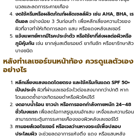
นวลและลดการระคายเคือง
งดใช้ครีมหรือผลิตภัณฑ์ผลัดเซลล์ผิว เช่น AHA, BHA, เร
ตินอล
อย่างน้อย 3 วันก่อนทำ เพื่อหลีกเลี่ยงความไวของ
ผิวที่อาจทำให้เกิดการลอก แสบ หรือแดงหลังเลเซอร์
แจ้งแพทย์หากมีโรคประจำตัว หรือใช้ยาที่ส่งผลต่อผิวหรือ
ภูมิคุ้มกัน
เช่น ยากลุ่มสเตียรอยด์ ยากันชัก หรือยารักษาสิว
บางชนิด
หลังทำเลเซอร์ขนหน้าท้อง ควรดูแลตัวเอง
อย่างไร
หลีกเลี่ยงแสงแดดโดยตรง และใช้ครีมกันแดด SPF 50+
เป็นประจำ
ผิวที่ผ่านเลเซอร์จะไวต่อแสงมากกว่าปกติ หาก
โดนแดดซ้ำอาจเกิดรอยดำหรือผิวไหม้ได้
งดอาบน้ำร้อน ซาวน่า หรือการออกกำลังกายหนัก 24–48
ชั่วโมงแรก
เพื่อลดโอกาสรูขุมขนอักเสบ เหงื่อและความร้อน
สามารถกระตุ้นการระคายเคืองของผิวหลังเลเซอร์ได้
ทามอยส์เจอไรเซอร์ หรือเจลว่านหางจระเข้เพื่อปลอบ
ประโลมผิว
จะช่วยลดอาการแห้งตึง แดง หรือแสบหลัง