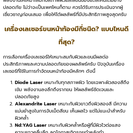
พลังงานให้เหมาะสมกับสภาพผิวและสีขนของแต่ละคนได้อย่าง
ปลอดภัย ไม่ว่าจะเป็นเพศไหนก็ตาม ควรได้รับการประเมินจากผู้
เชี่ยวชาญก่อนเสมอ เพื่อให้ได้ผลลัพธ์ที่มีประสิทธิภาพสูงสุดครับ
เครื่องเลเซอร์ขนหน้าท้องมีกี่ชนิด? แบบไหนดี
ที่สุด?
การเลือกเครื่องเลเซอร์ให้เหมาะสมกับผิวและขนมีผลต่อ
ประสิทธิภาพและความปลอดภัยของผลลัพธ์ครับ ปัจจุบันเครื่อง
เลเซอร์ที่ใช้ในการกำจัดขนหน้าท้องมีหลักๆ ดังนี้
Diode Laser
เหมาะกับทุกสภาพผิว โดยเฉพาะผิวสองสีถึง
เข้ม พลังงานลงลึกถึงรากขน ให้ผลลัพธ์ชัดเจนและ
ปลอดภัยสูง
Alexandrite Laser
เหมาะกับผิวขาวถึงผิวสองสี มีความ
แม่นยำสูงในการจับเม็ดสีขน เห็นผลไว แต่ไม่แนะนำสำหรับ
ผิวคล้ำ
Nd:YAG Laser
เหมาะกับผิวคล้ำหรือผู้ที่มีผิวไวต่อแสง
ความยาวคลื่นลึก ลดโอกาสเกิดรอยดำหลังทำ