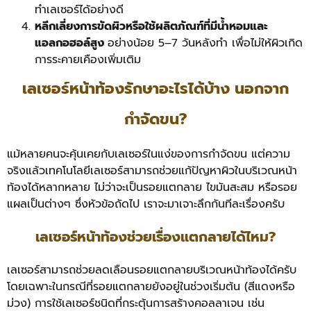
ทำเลเซอร์ได้อย่างดี
หลีกเลี่ยงการขัดผิวหรือใช้ผลิตภัณฑ์ที่มีน้ำหอมและ
แอลกอฮอล์สูง
อย่างน้อย 5–7 วันหลังทำ เพื่อไม่ให้ผิวเกิด
การระคายเคืองเพิ่มเติม
เลเซอร์หน้าท้องรักษาอะไรได้บ้าง นอกจาก
กำจัดขน?
แม้หลายคนจะคุ้นเคยกับเลเซอร์ในแง่ของการกำจัดขน แต่ความ
จริงแล้วเทคโนโลยีเลเซอร์สามารถช่วยแก้ปัญหาผิวในบริเวณหน้า
ท้องได้หลากหลาย ไม่ว่าจะเป็นรอยแตกลาย ไขมันสะสม หรือรอย
แผลเป็นต่างๆ ซึ่งหัวข้อถัดไป เราจะมาเจาะลึกกันทีละเรื่องครับ
เลเซอร์หน้าท้องช่วยเรื่องแตกลายได้ไหม?
เลเซอร์สามารถช่วยลดเลือนรอยแตกลายบริเวณหน้าท้องได้ครับ
โดยเฉพาะในกรณีที่รอยแตกลายยังอยู่ในช่วงเริ่มต้น (สีแดงหรือ
ม่วง) การใช้เลเซอร์ชนิดที่กระตุ้นการสร้างคอลลาเจน เช่น