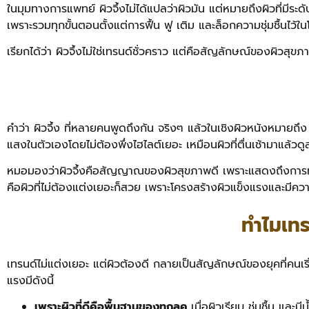
ในมุมทางการแพทย์ ผิวจึ้งไม่ได้แปลว่าผิวมัน แต่หมายถึงผิวที่มีระด
เพราะรวมทุกขั้นตอนตั้งแต่การฟื้น ฟู เติม และล็อกความชุ่มชื้นไว้
เรียกได้ว่า ผิวจึ้งไม่ใช่เทรนด์ชั่วคราว แต่คือสัญลักษณ์ของผิวสุข
คำว่า ผิวจึ้ง ที่หลายคนพูดถึงกัน จริงๆ แล้วในเชิงผิวหนังหมายถึ
แสงในตัวเองโดยไม่ต้องพึ่งไฮไลต์เยอะ เหมือนผิวที่ตื่นเช้ามาแล้
หมอมองว่าผิวจึ้งคือสัญญาณของผิวสุขภาพดี เพราะแสดงถึงการทำงาน
คือผิวที่ไม่ต้องแต่งเยอะก็สวย เพราะโครงสร้างผิวแข็งแรงและมีค
ทำไมเทร
เทรนด์ไม่แต่งเยอะ แต่ผิวต้องดี กลายเป็นสัญลักษณ์ของยุคที่คนเริ่
แรงมีดังนี้
เพราะผิวที่ดีคือพื้นฐานของทุกลุค
เมื่อผิวเรียบ ชุ่มชื้น แล