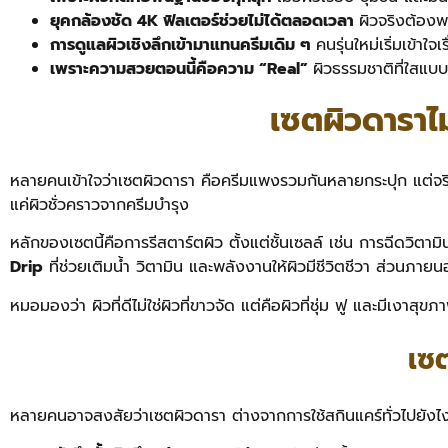
ยุคกล้องชัด 4K ฟิลเตอร์ช่วยไม่ได้ตลอดเวลา
ผิวจริงต้องพ
การดูแลผิวเชิงลึกเข้ามาแทนครีมเดิม ๆ
คนรุ่นใหม่เริ่มเข้า
เพราะความสวยตอนนี้คือความ “Real”
ผิวธรรมชาติที่ใสแบ
เซตผิวดาราไ
หลายคนเข้าใจว่าเซตผิวดารา คือครีมแพงรวมกันหลายกระปุก แต่จ
แค่ผิวชั่วคราวจากครีมบำรุง
หลักของเซตนี้คือการรีสตาร์ตผิว ตั้งแต่ชั้นเซลล์ เช่น การฉีดวิต
Drip
ที่ช่วยเติมน้ำ วิตามิน และพลังงานให้ผิวมีชีวิตชีวา ส่วนภา
หมอมองว่า ผิวที่ดีไม่ใช่ผิวที่ขาวจัด แต่คือผิวที่ชุ่ม ฟู และมีเงาสุ
เซต
หลายคนอาจสงสัยว่าเซตผิวดารา ต่างจากการใช้สกินแคร์ทั่วไปยังไง ท