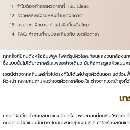
ทำไมต้องทำเซตผิวดาราที่ TBL Clinic
รีวิวผลลัพธ์จริงหลังทำเซตผิวดารา
สรุป เซตผิวดาราทำแล้วผิวจึ้งจริงไหม
FAQ คำถามที่พบบ่อยเกี่ยวกับ เซตผิวดารา
ทุกครั้งที่มีคนดังหรืออินฟลูฯ โพสต์รูปผิวใสสะท้อนแสงจนกล้องแท
จึ้งแบบนั้นไม่ได้มาจากครีมแพงอย่างเดียว มันคือการดูแลผิวแบบคร
เซตนี้ต่างจากสกินแคร์ทั่วไปตรงที่ไม่ได้แค่บำรุงผิวชั้นนอก แต่ช่วย
ผิวหน้า หลายคนถามผมว่าเซตผิวดาราคืออะไร ต่างจากเซตบำรุงทั่ว
เท
เทรนด์ผิวจึ้ง กำลังกลับมาแรงอีกครั้ง เพราะตอนนี้คนเริ่มให้ค่ากับ
คนอยากมีผิวแบบนั้นบ้าง โดยเฉพาะกลุ่มเจน Z ที่เข้าใจเรื่องสกินแค