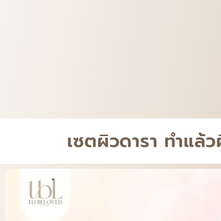
เซตผิวดารา ทำแล้ว