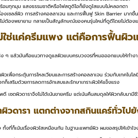
ร้อมทุกมุม แสงธรรมชาติหรือไฟสตูดิโอก็ยังดูใสแบบไม่หลอกตา
ใจเรื่องเซลล์ผิว การสร้างคอลลาเจน และการฟื้นฟู Skin Barrier มากข
บไม่ต้องพยายาม กลายเป็นสัญลักษณ์ของคนรุ่นใหม่ที่ดูดีโดยไม่ต้องแ
ม่ใช่แค่ครีมแพง แต่คือการฟื้นผ
ริง ๆ แล้วมันคือแนวทางดูแลผิวแบบครบวงจรที่หมอออกแบบให้ทำงา
ามินผิวเพื่อกระตุ้นการไหลเวียนและการสร้างคอลลาเจน ร่วมกับเทคโนโล
ยนอกก็เสริมด้วยการลดการอักเสบและรักษาเกราะผิวให้แข็งแรง
ขภาพดี เซตผิวดาราจึงไม่ได้เน้นขายครีม แต่เน้นคืนสมดุลให้ผิวกลับมามีชี
ผิวดารา แตกต่างจากสกินแคร์ทั่วไปย
ั้งที่ก็เน้นเรื่องผิวใสเหมือนกัน ในฐานะแพทย์ผิว ผมขอสรุปให้เข้าใจ