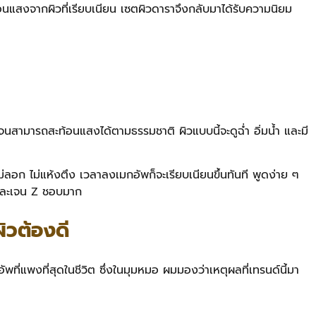
นแสงจากผิวที่เรียบเนียน เซตผิวดาราจึงกลับมาได้รับความนิยม
งจนสามารถสะท้อนแสงได้ตามธรรมชาติ ผิวแบบนี้จะดูฉ่ำ อิ่มน้ำ และมี
อก ไม่แห้งตึง เวลาลงเมกอัพก็จะเรียบเนียนขึ้นทันที พูดง่าย ๆ
มอและเจน Z ชอบมาก
ิวต้องดี
พที่แพงที่สุดในชีวิต ซึ่งในมุมหมอ ผมมองว่าเหตุผลที่เทรนด์นี้มา