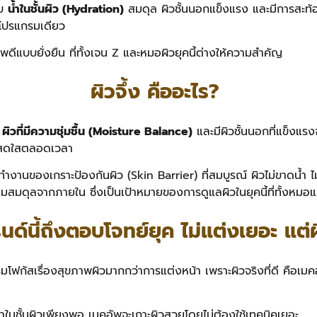
ับ
น้ำในชั้นผิว (Hydration)
สมดุล ผิวชั้นนอกแข็งแรง และมีการสะท้อ
ในโปรแกรมเดียว
ภาพดีแบบยั่งยืน ที่ทั้งเจน Z และหมอผิวยุคนี้ต่างให้ความสำคัญ
ผิวจึ้ง คืออะไร?
ง
ผิวที่มีความชุ่มชื้น (Moisture Balance)
และมีผิวชั้นนอกที่แข็งแร
วดูสดใสตลอดเวลา
ของเกราะป้องกันผิว (Skin Barrier) ที่สมบูรณ์ ผิวไม่ขาดน้ำ ไม่ล
วามสมดุลจากภายใน ซึ่งเป็นเป้าหมายของการดูแลผิวในยุคนี้ที่ทั้งห
นด์นี้ถึงตอบโจทย์ยุค ไม่แต่งเยอะ แต่ผ
มโฟกัสเรื่องสุขภาพผิวมากกว่าการแต่งหน้า เพราะผิวจริงที่ดี คือเมคอั
ะมีน้ำในชั้นผิวเพียงพอ เมคอัพจะเกาะผิวสวยโดยไม่ต้องใช้เทคนิคเยอะ