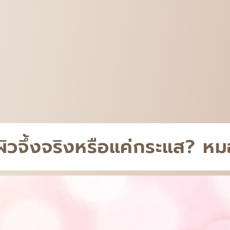
ผิวจึ้งจริงหรือแค่กระแส? 