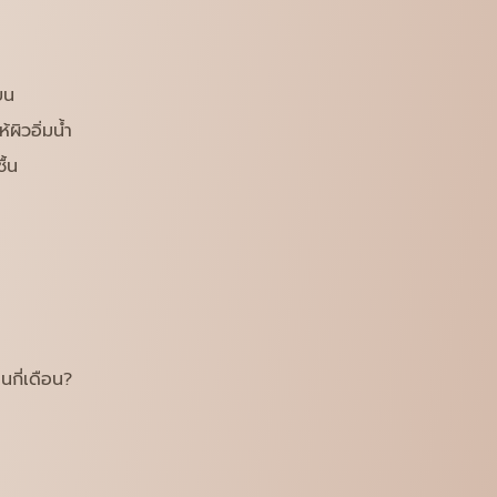
ยน
ิวอิ่มน้ำ
ื้น
นกี่เดือน?