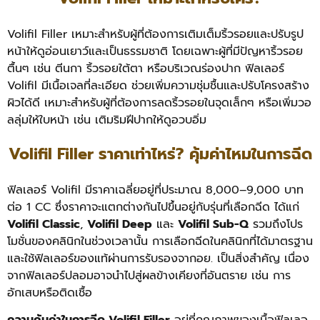
Volifil Filler เหมาะสำหรับผู้ที่ต้องการเติมเต็มริ้วรอยและปรับรูป
หน้าให้ดูอ่อนเยาว์และเป็นธรรมชาติ โดยเฉพาะผู้ที่มีปัญหาริ้วรอย
ตื้นๆ เช่น ตีนกา ริ้วรอยใต้ตา หรือบริเวณร่องปาก ฟิลเลอร์
Volifil มีเนื้อเจลที่ละเอียด ช่วยเพิ่มความชุ่มชื้นและปรับโครงสร้าง
ผิวได้ดี เหมาะสำหรับผู้ที่ต้องการลดริ้วรอยในจุดเล็กๆ หรือเพิ่มวอ
ลลุ่มให้ใบหน้า เช่น เติมริมฝีปากให้ดูอวบอิ่ม
Volifil Filler ราคาเท่าไหร่? คุ้มค่าไหมในการฉีด
ฟิลเลอร์ Volifil มีราคาเฉลี่ยอยู่ที่ประมาณ 8,000–9,000 บาท
ต่อ 1 CC ซึ่งราคาจะแตกต่างกันไปขึ้นอยู่กับรุ่นที่เลือกฉีด ได้แก่
Volifil Classic
,
Volifil Deep
และ
Volifil Sub-Q
รวมถึงโปร
โมชั่นของคลินิกในช่วงเวลานั้น การเลือกฉีดในคลินิกที่ได้มาตรฐาน
และใช้ฟิลเลอร์ของแท้ผ่านการรับรองจากอย. เป็นสิ่งสำคัญ เนื่อง
จากฟิลเลอร์ปลอมอาจนำไปสู่ผลข้างเคียงที่อันตราย เช่น การ
อักเสบหรือติดเชื้อ