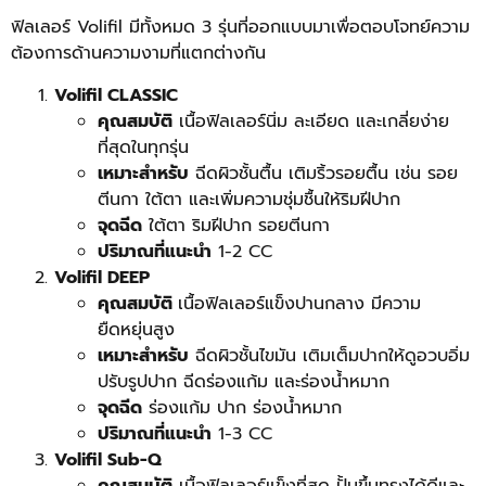
ฟิลเลอร์ Volifil มีทั้งหมด 3 รุ่นที่ออกแบบมาเพื่อตอบโจทย์ความ
ต้องการด้านความงามที่แตกต่างกัน
Volifil CLASSIC
คุณสมบัติ
เนื้อฟิลเลอร์นิ่ม ละเอียด และเกลี่ยง่าย
ที่สุดในทุกรุ่น
เหมาะสำหรับ
ฉีดผิวชั้นตื้น เติมริ้วรอยตื้น เช่น รอย
ตีนกา ใต้ตา และเพิ่มความชุ่มชื้นให้ริมฝีปาก
จุดฉีด
ใต้ตา ริมฝีปาก รอยตีนกา
ปริมาณที่แนะนำ
1-2 CC
Volifil DEEP
คุณสมบัติ
เนื้อฟิลเลอร์แข็งปานกลาง มีความ
ยืดหยุ่นสูง
เหมาะสำหรับ
ฉีดผิวชั้นไขมัน เติมเต็มปากให้ดูอวบอิ่ม
ปรับรูปปาก ฉีดร่องแก้ม และร่องน้ำหมาก
จุดฉีด
ร่องแก้ม ปาก ร่องน้ำหมาก
ปริมาณที่แนะนำ
1-3 CC
Volifil Sub-Q
คุณสมบัติ
เนื้อฟิลเลอร์แข็งที่สุด ปั้นขึ้นทรงได้ดีและ