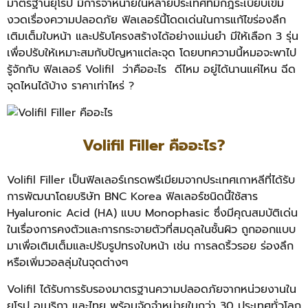
มาตรฐานยุโรป มีการจำหน่ายในหลายประเทศที่มีกฎระเบียบเข้ม
งวดเรื่องความปลอดภัย ฟิลเลอร์นี้โดดเด่นในการแก้ไขร่องลึก
เติมเต็มใบหน้า และปรับโครงสร้างได้อย่างแม่นยำ มีให้เลือก 3 รุ่น
เพื่อปรับให้เหมาะสมกับปัญหาแต่ละจุด โดยบทความนี้หมอจะพาไป
รู้จักกับ ฟิลเลอร์ Volifil ว่าคืออะไร ดีไหม อยู่ได้นานแค่ไหน ฉีด
จุดไหนได้บ้าง ราคาเท่าไหร่ ?
Volifil Filler คืออะไร?
Volifil Filler เป็นฟิลเลอร์เกรดพรีเมียมจากประเทศเกาหลีที่ได้รับ
การพัฒนาโดยบริษัท BNC Korea ฟิลเลอร์ชนิดนี้ใช้สาร
Hyaluronic Acid (HA) แบบ Monophasic ซึ่งมีคุณสมบัติเด่น
ในเรื่องการคงตัวและการกระจายตัวที่สมดุลในชั้นผิว ถูกออกแบบ
มาเพื่อเติมเต็มและปรับรูปทรงใบหน้า เช่น การลดริ้วรอย ร่องลึก
หรือเพิ่มวอลลุ่มในจุดต่างๆ
Volifil ได้รับการรับรองมาตรฐานความปลอดภัยจากหน่วยงานใน
ยุโรป อเมริกา และไทย พร้อมจัดจำหน่ายในกว่า 30 ประเทศทั่วโลก