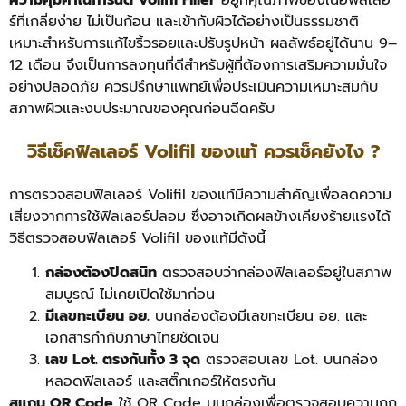
ความคุ้มค่าในการฉีด Volifil Filler
อยู่ที่คุณภาพของเนื้อฟิลเลอ
ร์ที่เกลี่ยง่าย ไม่เป็นก้อน และเข้ากับผิวได้อย่างเป็นธรรมชาติ
เหมาะสำหรับการแก้ไขริ้วรอยและปรับรูปหน้า ผลลัพธ์อยู่ได้นาน 9–
12 เดือน จึงเป็นการลงทุนที่ดีสำหรับผู้ที่ต้องการเสริมความมั่นใจ
อย่างปลอดภัย ควรปรึกษาแพทย์เพื่อประเมินความเหมาะสมกับ
สภาพผิวและงบประมาณของคุณก่อนฉีดครับ
วิธีเช็คฟิลเลอร์ Volifil ของแท้ ควรเช็คยังไง ?
การตรวจสอบฟิลเลอร์ Volifil ของแท้มีความสำคัญเพื่อลดความ
เสี่ยงจากการใช้ฟิลเลอร์ปลอม ซึ่งอาจเกิดผลข้างเคียงร้ายแรงได้
วิธีตรวจสอบฟิลเลอร์ Volifil ของแท้มีดังนี้
กล่องต้องปิดสนิท
ตรวจสอบว่ากล่องฟิลเลอร์อยู่ในสภาพ
สมบูรณ์ ไม่เคยเปิดใช้มาก่อน
มีเลขทะเบียน อย.
บนกล่องต้องมีเลขทะเบียน อย. และ
เอกสารกำกับภาษาไทยชัดเจน
เลข Lot. ตรงกันทั้ง 3 จุด
ตรวจสอบเลข Lot. บนกล่อง
หลอดฟิลเลอร์ และสติ๊กเกอร์ให้ตรงกัน
สแกน QR Code
ใช้ QR Code บนกล่องเพื่อตรวจสอบความถูก