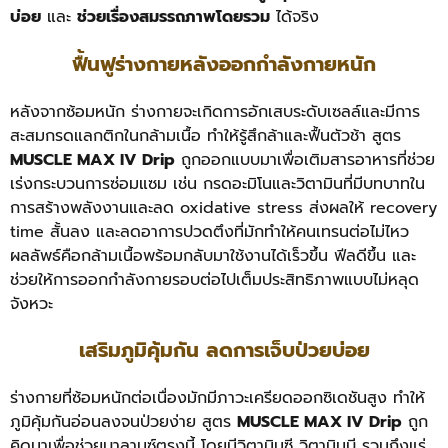
บ่อย
และ
ช่วยเรื่องสมรรถภาพโดยรวม
ได้จริง
ฟื้นฟูร่างกายหลังออกกำลังกายหนัก
หลังจากซ้อมหนัก ร่างกายจะเกิดการอักเสบระดับเซลล์และมีการ
สะสมกรดแลกติกในกล้ามเนื้อ ทำให้รู้สึกล้าและฟื้นตัวช้า สูตร
MUSCLE MAX IV Drip
ถูกออกแบบมาเพื่อเติมสารอาหารที่ช่วย
เร่งกระบวนการซ่อมแซม เช่น กรดอะมิโนและวิตามินที่มีบทบาทใน
การสร้างพลังงานและลด oxidative stress ส่งผลให้ recovery
time สั้นลง และลดอาการปวดตึงที่มักทำให้คนเทรนต่อไม่ไหว
ผลลัพธ์คือกล้ามเนื้อพร้อมกลับมาใช้งานได้เร็วขึ้น ฟีลดีขึ้น และ
ช่วยให้การออกกำลังกายรอบต่อไปเต็มประสิทธิภาพแบบไม่หลุด
จังหวะ
เสริมภูมิคุ้มกัน ลดการเจ็บป่วยบ่อย
ร่างกายที่ซ้อมหนักต่อเนื่องมักมีภาวะเครียดออกซิเดชันสูง ทำให้
ภูมิคุ้มกันอ่อนลงจนป่วยง่าย สูตร
MUSCLE MAX IV Drip
ถูก
คิดมาเพื่อช่วยบาลานซ์ตรงนี้ โดยมีวิตามินซี วิตามินบี รวมถึงแร่