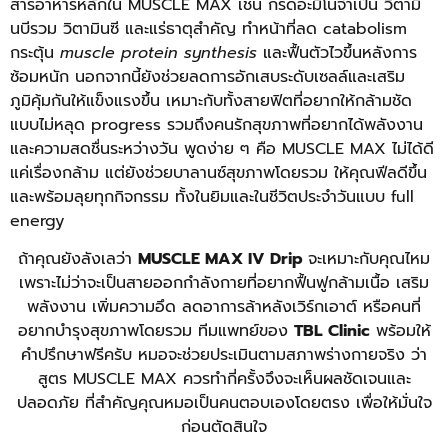
สารอาหารหลักใน MUSCLE MAX เช่น กรดอะมิโนจำเป็น วิตามิ
นบีรวม วิตามินซี และแร่ธาตุสำคัญ ทำหน้าที่ลด catabolism
กระตุ้น
muscle protein synthesis
และฟื้นตัวไวขึ้นหลังการ
ซ้อมหนัก นอกจากนี้ยังช่วยลดการอักเสบระดับเซลล์และเสริม
ภูมิคุ้มกันให้แข็งแรงขึ้น เหมาะกับทั้งสายฟิตที่อยากให้กล้ามชัด
แบบไม่หลุด progress รวมถึงคนรักสุขภาพที่อยากได้พลังงาน
และความสดชื่นระหว่างวัน
พูดง่าย ๆ คือ MUSCLE MAX ไม่ได้ดี
แค่เรื่องกล้าม แต่ยังช่วยบาลานซ์สุขภาพโดยรวม ให้คุณฟีลดีขึ้น
และพร้อมลุยทุกกิจกรรม ทั้งในยิมและในชีวิตประจำวันแบบ full
energy
ถ้าคุณยังลังเลว่า
MUSCLE MAX IV Drip
จะเหมาะกับคุณไหม
เพราะไม่ว่าจะเป็นสายออกกำลังกายที่อยากฟื้นฟูกล้ามเนื้อ เสริม
พลังงาน เพิ่มความอึด ลดอาการล้าหลังเวิร์กเอาต์ หรือคนที่
อยากบำรุงสุขภาพโดยรวม ทีมแพทย์ของ
TBL Clinic
พร้อมให้
คำปรึกษาฟรีครับ หมอจะช่วยประเมินตามสภาพร่างกายจริง ว่า
สูตร MUSCLE MAX ควรทำกี่ครั้งจึงจะเห็นผลชัดเจนและ
ปลอดภัย ที่สำคัญคุณหมอเป็นคนตอบเองโดยตรง เพื่อให้มั่นใจ
ก่อนตัดสินใจ