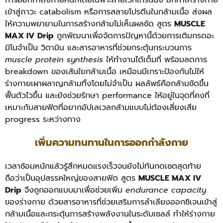
เข้าสู่ภาวะ catabolism หรือการสลายโปรตีนในกล้ามเนื้อ ส่งผล
ให้ความพยายามในการสร้างกล้ามไม่เห็นผลชัด สูตร
MUSCLE
MAX IV Drip
ถูกพัฒนาเพื่อจัดการปัญหานี้ด้วยการเติมกรดอะ
มิโนจำเป็น วิตามิน และสารอาหารที่ช่วยกระตุ้นกระบวนการ
muscle protein synthesis
ให้ทำงานได้เต็มที่ พร้อมลดการ
breakdown ของเส้นใยกล้ามเนื้อ เหมือนมีเกราะป้องกันไม่ให้
ร่างกายเผาผลาญกล้ามทิ้งโดยไม่จำเป็น ผลลัพธ์คือกล้ามชัดขึ้น
ฟื้นตัวไวขึ้น และยังช่วยรักษา performance ให้อยู่ในจุดที่คงที่
เหมาะกับสายฟิตที่อยากอัปเลเวลกล้ามแบบไม่ต้องเสี่ยงเสีย
progress ระหว่างทาง
เพิ่มความทนทานในการออกกำลังกาย
เวลาซ้อมหนักแล้วรู้สึกหมดแรงเร็วจนยังไม่ทันกดเซตสุดท้าย
ถือว่าเป็นอุปสรรคใหญ่ของสายฟิต สูตร
MUSCLE MAX IV
Drip
จึงถูกออกแบบมาเพื่อช่วยเพิ่ม
endurance capacity
ของร่างกาย ด้วยสารอาหารที่ช่วยเสริมการลำเลียงออกซิเจนเข้าสู่
กล้ามเนื้อและกระตุ้นการสร้างพลังงานในระดับเซลล์ ทำให้ร่างกาย