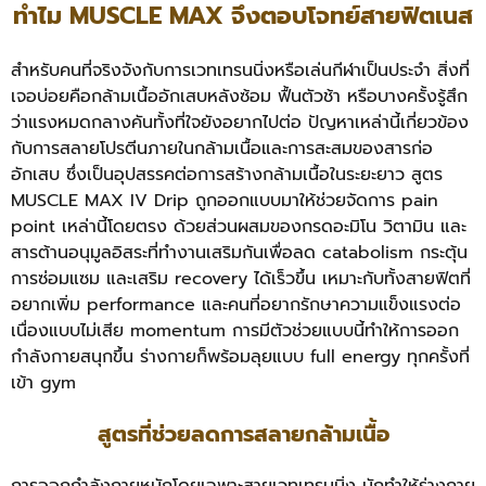
ทำไม MUSCLE MAX จึงตอบโจทย์สายฟิตเนส
สำหรับคนที่จริงจังกับการเวทเทรนนิ่งหรือเล่นกีฬาเป็นประจำ สิ่งที่
เจอบ่อยคือกล้ามเนื้ออักเสบหลังซ้อม ฟื้นตัวช้า หรือบางครั้งรู้สึก
ว่าแรงหมดกลางคันทั้งที่ใจยังอยากไปต่อ ปัญหาเหล่านี้เกี่ยวข้อง
กับการสลายโปรตีนภายในกล้ามเนื้อและการสะสมของสารก่อ
อักเสบ ซึ่งเป็นอุปสรรคต่อการสร้างกล้ามเนื้อในระยะยาว สูตร
MUSCLE MAX IV Drip ถูกออกแบบมาให้ช่วยจัดการ pain
point เหล่านี้โดยตรง ด้วยส่วนผสมของกรดอะมิโน วิตามิน และ
สารต้านอนุมูลอิสระที่ทำงานเสริมกันเพื่อลด catabolism กระตุ้น
การซ่อมแซม และเสริม recovery ได้เร็วขึ้น เหมาะกับทั้งสายฟิตที่
อยากเพิ่ม performance และคนที่อยากรักษาความแข็งแรงต่อ
เนื่องแบบไม่เสีย momentum การมีตัวช่วยแบบนี้ทำให้การออก
กำลังกายสนุกขึ้น ร่างกายก็พร้อมลุยแบบ full energy ทุกครั้งที่
เข้า gym
สูตรที่ช่วยลดการสลายกล้ามเนื้อ
การออกกำลังกายหนักโดยเฉพาะสายเวทเทรนนิ่ง มักทำให้ร่างกาย