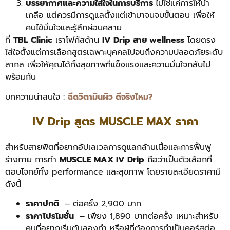
บรรยากาศและความใส่ใจในการบริการ
ไม่ใช่แค่การให้น้ำ
เกลือ แต่ควรมีการดูแลตั้งแต่เข้ามาจนจบขั้นตอน เพื่อให้
คนไข้มั่นใจและรู้สึกผ่อนคลาย
ที่
TBL Clinic
เราโฟกัสด้าน
IV Drip สาย wellness
โดยตรง
ใส่ใจตั้งแต่การเลือกสูตรเฉพาะบุคคลไปจนถึงความปลอดภัยระดับ
สากล เพื่อให้คุณได้ทั้งสุขภาพที่แข็งแรงและความมั่นใจกลับไป
พร้อมกัน
บทความน่าสนใจ :
ฉีดวิตามินผิว ดีจริงไหม?
IV Drip สูตร MUSCLE MAX ราคา
สำหรับสายฟิตที่อยากอัปเลเวลการดูแลกล้ามเนื้อและการฟื้นฟู
ร่างกาย การทำ
MUSCLE MAX IV Drip
ถือว่าเป็นตัวเลือกที่
ตอบโจทย์ทั้ง performance และสุขภาพ โดยรายละเอียดราคามี
ดังนี้
ราคาปกติ
– ต่อครั้ง 2,900 บาท
ราคาโปรโมชั่น
– เพียง 1,890 บาทต่อครั้ง เหมาะสำหรับ
คนที่อยากเริ่มต้นลองทำ หรือผู้ที่ต้องการทำเป็นคอร์สต่อ