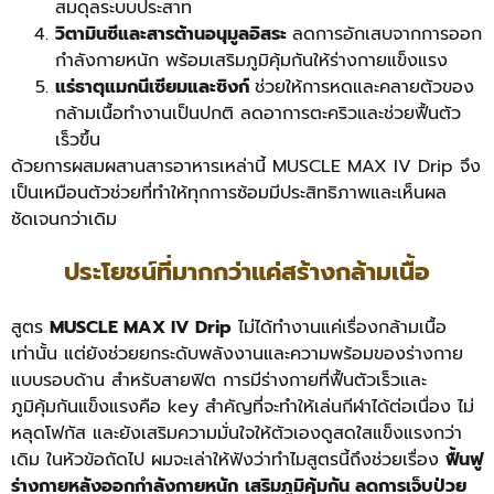
สมดุลระบบประสาท
วิตามินซีและสารต้านอนุมูลอิสระ
ลดการอักเสบจากการออก
กำลังกายหนัก พร้อมเสริมภูมิคุ้มกันให้ร่างกายแข็งแรง
แร่ธาตุแมกนีเซียมและซิงก์
ช่วยให้การหดและคลายตัวของ
กล้ามเนื้อทำงานเป็นปกติ ลดอาการตะคริวและช่วยฟื้นตัว
เร็วขึ้น
ด้วยการผสมผสานสารอาหารเหล่านี้ MUSCLE MAX IV Drip จึง
เป็นเหมือนตัวช่วยที่ทำให้ทุกการซ้อมมีประสิทธิภาพและเห็นผล
ชัดเจนกว่าเดิม
ประโยชน์ที่มากกว่าแค่สร้างกล้ามเนื้อ
สูตร
MUSCLE MAX IV Drip
ไม่ได้ทำงานแค่เรื่องกล้ามเนื้อ
เท่านั้น แต่ยังช่วยยกระดับพลังงานและความพร้อมของร่างกาย
แบบรอบด้าน สำหรับสายฟิต การมีร่างกายที่ฟื้นตัวเร็วและ
ภูมิคุ้มกันแข็งแรงคือ key สำคัญที่จะทำให้เล่นกีฬาได้ต่อเนื่อง ไม่
หลุดโฟกัส และยังเสริมความมั่นใจให้ตัวเองดูสดใสแข็งแรงกว่า
เดิม ในหัวข้อถัดไป ผมจะเล่าให้ฟังว่าทำไมสูตรนี้ถึงช่วยเรื่อง
ฟื้นฟู
ร่างกายหลังออกกำลังกายหนัก
เสริมภูมิคุ้มกัน ลดการเจ็บป่วย