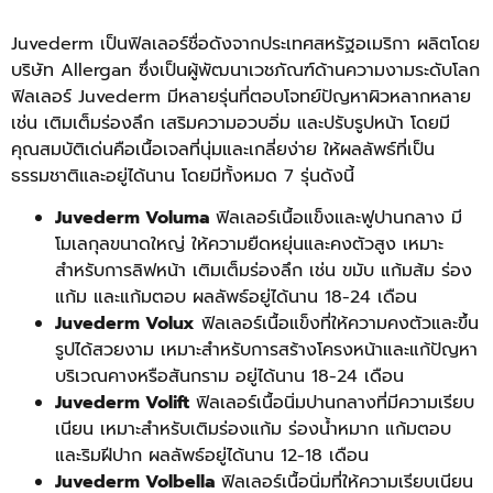
Juvederm เป็นฟิลเลอร์ชื่อดังจากประเทศสหรัฐอเมริกา ผลิตโดย
บริษัท Allergan ซึ่งเป็นผู้พัฒนาเวชภัณฑ์ด้านความงามระดับโลก
ฟิลเลอร์ Juvederm มีหลายรุ่นที่ตอบโจทย์ปัญหาผิวหลากหลาย
เช่น เติมเต็มร่องลึก เสริมความอวบอิ่ม และปรับรูปหน้า โดยมี
คุณสมบัติเด่นคือเนื้อเจลที่นุ่มและเกลี่ยง่าย ให้ผลลัพธ์ที่เป็น
ธรรมชาติและอยู่ได้นาน โดยมีทั้งหมด 7 รุ่นดังนี้
Juvederm Voluma
ฟิลเลอร์เนื้อแข็งและฟูปานกลาง มี
โมเลกุลขนาดใหญ่ ให้ความยืดหยุ่นและคงตัวสูง เหมาะ
สำหรับการลิฟหน้า เติมเต็มร่องลึก เช่น ขมับ แก้มส้ม ร่อง
แก้ม และแก้มตอบ ผลลัพธ์อยู่ได้นาน 18-24 เดือน
Juvederm Volux
ฟิลเลอร์เนื้อแข็งที่ให้ความคงตัวและขึ้น
รูปได้สวยงาม เหมาะสำหรับการสร้างโครงหน้าและแก้ปัญหา
บริเวณคางหรือสันกราม อยู่ได้นาน 18-24 เดือน
Juvederm Volift
ฟิลเลอร์เนื้อนิ่มปานกลางที่มีความเรียบ
เนียน เหมาะสำหรับเติมร่องแก้ม ร่องน้ำหมาก แก้มตอบ
และริมฝีปาก ผลลัพธ์อยู่ได้นาน 12-18 เดือน
Juvederm Volbella
ฟิลเลอร์เนื้อนิ่มที่ให้ความเรียบเนียน