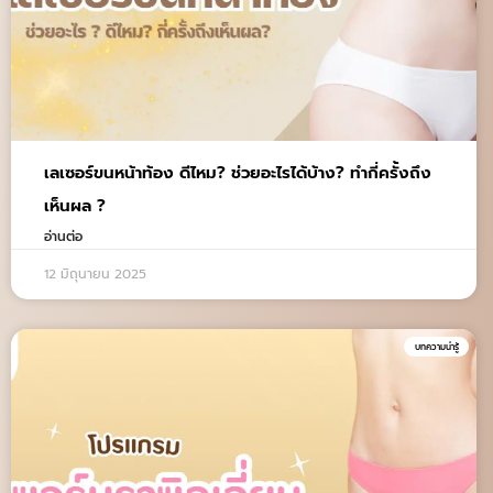
เลเซอร์ขนหน้าท้อง ดีไหม? ช่วยอะไรได้บ้าง? ทำกี่ครั้งถึง
เห็นผล ?
อ่านต่อ
12 มิถุนายน 2025
บทความน่ารู้