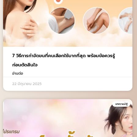
7 วิธีการกำจัดขนที่คนเลือกใช้มากที่สุด พร้อมข้อควรรู้
ก่อนตัดสินใจ
อ่านต่อ
22 มิถุนายน 2025
บทความน่ารู้